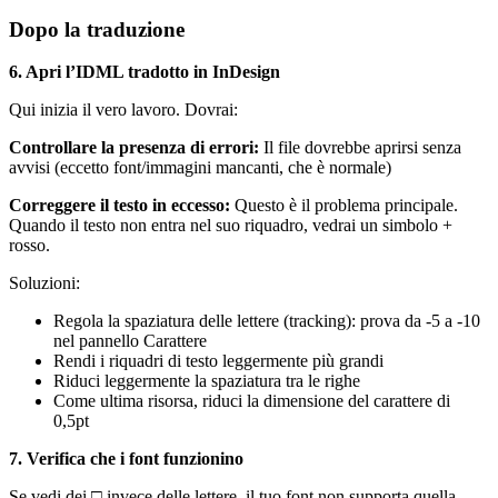
Dopo la traduzione
6. Apri l’IDML tradotto in InDesign
Qui inizia il vero lavoro. Dovrai:
Controllare la presenza di errori:
Il file dovrebbe aprirsi senza
avvisi (eccetto font/immagini mancanti, che è normale)
Correggere il testo in eccesso:
Questo è il problema principale.
Quando il testo non entra nel suo riquadro, vedrai un simbolo +
rosso.
Soluzioni:
Regola la spaziatura delle lettere (tracking): prova da -5 a -10
nel pannello Carattere
Rendi i riquadri di testo leggermente più grandi
Riduci leggermente la spaziatura tra le righe
Come ultima risorsa, riduci la dimensione del carattere di
0,5pt
7. Verifica che i font funzionino
Se vedi dei □ invece delle lettere, il tuo font non supporta quella