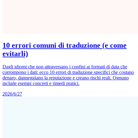
10 errori comuni di traduzione (e come
evitarli)
Dagli idiomi che non attraversano i confini ai formati di data che
corrompono i dati: ecco 10 errori di traduzione specifici che costano
denaro, danneggiano la reputazione e creano rischi reali. Ognuno
include esempi concreti e rimedi pratici.
2026/6/27