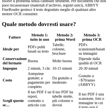
risolve il problema senza cambiare strumenti. Per documenti che non
puoi riscansionare (materiali d’archivio, registri unici), ABBYY
FineReader gestisce il testo degradato meglio di qualsiasi altro
motore OCR consumer.
Quale metodo dovresti usare?
Metodo 1:
Metodo 2:
Metodo 3:
Fattore
tutto in uno
prima Word
prima OCR
Tabelle,
PDFs
PDFs puliti
Ideale per
colonne,
scansionati/basati
basati su testo
brochure
su immagini
Conservazione
Dipende dalla
Buona
Molto buona
del formato
qualità di OCR
Impegno
2 minuti, 3 clic
10-15 minuti
20-30 minuti
Anteprime
Gratuito a
gratuite; a
Da gratuito a
Costo
~$70/anno
pagamento per
moderato
(ABBYY)
completo
Il tuo PDF è un
Il tuo PDF ha
Il tuo PDF è una
report,
tabelle strette,
scansione, foto o
Scegli questo
contratto o
più colonne o
immagine in cui
se…
articolo con
dovrai
il testo non è