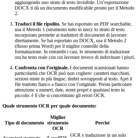
aggiungendo uno strato di testo invisibile. Un’esportazione
DOCX ti dà un documento modificabile pronto per il Metodo
2.
Traduci il file ripulito.
Se hai esportato un PDF searchable,
usa il Metodo 1 (strumento tutto in uno): lo strato di testo
incorporato permette ai traduttori di documenti di lavorare
direttamente. Se hai esportato un DOCX, usa il Metodo 2
(flusso prima Word) per il miglior controllo della
formattazione. In entrambi i casi, lo strumento di traduzione
ora ha testo reale con cui lavorare invece di indovinare i pixel.
Confronta con l’originale.
I documenti scansionati hanno
particolarità che OCR può non cogliere: caratteri macchiati,
sezioni miste in più lingue, timbri sovrapposti al testo. Apri il
file tradotto fianco a fianco con l’originale. Presta particolare
attenzione a numeri, date, nomi propri e qualsiasi testo in
piccolo: è lì che si concentrano gli errori OCR.
Quale strumento OCR per quale documento:
Miglior
Tipo di documento
strumento
Perché
OCR
OCR e traduzione in un solo
Scansioni stampate
iLovePDF