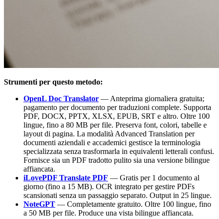
Strumenti per questo metodo:
OpenL Doc Translator
— Anteprima giornaliera gratuita;
pagamento per documento per traduzioni complete. Supporta
PDF, DOCX, PPTX, XLSX, EPUB, SRT e altro. Oltre 100
lingue, fino a 80 MB per file. Preserva font, colori, tabelle e
layout di pagina. La modalità Advanced Translation per
documenti aziendali e accademici gestisce la terminologia
specializzata senza trasformarla in equivalenti letterali confusi.
Fornisce sia un PDF tradotto pulito sia una versione bilingue
affiancata.
iLovePDF Translate PDF
— Gratis per 1 documento al
giorno (fino a 15 MB). OCR integrato per gestire PDFs
scansionati senza un passaggio separato. Output in 25 lingue.
NoteGPT
— Completamente gratuito. Oltre 100 lingue, fino
a 50 MB per file. Produce una vista bilingue affiancata.