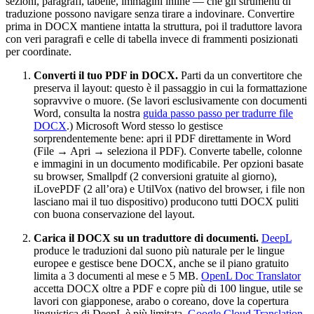
sezioni, paragrafi, tabelle, immagini inline — che gli strumenti di
traduzione possono navigare senza tirare a indovinare. Convertire
prima in DOCX mantiene intatta la struttura, poi il traduttore lavora
con veri paragrafi e celle di tabella invece di frammenti posizionati
per coordinate.
Converti il tuo PDF in DOCX.
Parti da un convertitore che
preserva il layout: questo è il passaggio in cui la formattazione
sopravvive o muore. (Se lavori esclusivamente con documenti
Word, consulta la nostra
guida passo passo per tradurre file
DOCX
.) Microsoft Word stesso lo gestisce
sorprendentemente bene: apri il PDF direttamente in Word
(File → Apri → seleziona il PDF). Converte tabelle, colonne
e immagini in un documento modificabile. Per opzioni basate
su browser, Smallpdf (2 conversioni gratuite al giorno),
iLovePDF (2 all’ora) e UtilVox (nativo del browser, i file non
lasciano mai il tuo dispositivo) producono tutti DOCX puliti
con buona conservazione del layout.
Carica il DOCX su un traduttore di documenti.
DeepL
produce le traduzioni dal suono più naturale per le lingue
europee e gestisce bene DOCX, anche se il piano gratuito
limita a 3 documenti al mese e 5 MB.
OpenL Doc Translator
accetta DOCX oltre a PDF e copre più di 100 lingue, utile se
lavori con giapponese, arabo o coreano, dove la copertura
linguistica di DeepL è più limitata.
Google Cloud Translation