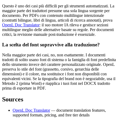
Questo è uno dei casi più difficili per gli strumenti automatizzati. La
maggior parte dei traduttori presume una sola lingua sorgente per
documento. Per PDFs con contenuto multilingue intenzionale
(contratti bilingue, libri di lingua, articoli di ricerca annotati), prova
OpenL Doc Translator
: il suo motore IA rileva e gestisce sezioni
multilingue meglio delle alternative basate su regole. Per documenti
critici, la revisione manuale post-traduzione è essenziale.
La scelta del font sopravvive alla traduzione?
Nella maggior parte dei casi, no, non esattamente. I documenti
tradotti di solito usano font di sistema o la famiglia di font predefinita
dello strumento invece del carattere personalizzato originale. OpenL
preserva lo stile del font (grassetto, corsivo, gerarchia delle
dimensioni) e il colore, ma sostituisce i font non disponibili con
equivalenti vicini. Se la tipografia del brand non è negoziabile, usa il
Metodo 2 (prima Word) e riapplica i tuoi font nel DOCX tradotto
prima di esportare in PDF.
Sources
OpenL Doc Translator
— document translation features,
supported formats, pricing, and free tier details