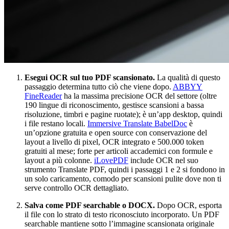
Esegui OCR sul tuo PDF scansionato.
La qualità di questo
passaggio determina tutto ciò che viene dopo.
ABBYY
FineReader
ha la massima precisione OCR del settore (oltre
190 lingue di riconoscimento, gestisce scansioni a bassa
risoluzione, timbri e pagine ruotate); è un’app desktop, quindi
i file restano locali.
Immersive Translate BabelDoc
è
un’opzione gratuita e open source con conservazione del
layout a livello di pixel, OCR integrato e 500.000 token
gratuiti al mese; forte per articoli accademici con formule e
layout a più colonne.
iLovePDF
include OCR nel suo
strumento Translate PDF, quindi i passaggi 1 e 2 si fondono in
un solo caricamento, comodo per scansioni pulite dove non ti
serve controllo OCR dettagliato.
Salva come PDF searchable o DOCX.
Dopo OCR, esporta
il file con lo strato di testo riconosciuto incorporato. Un PDF
searchable mantiene sotto l’immagine scansionata originale