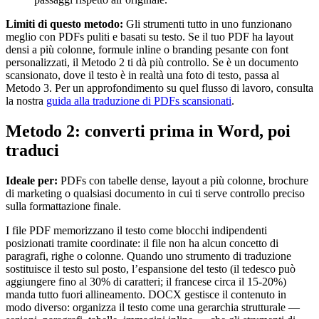
Limiti di questo metodo:
Gli strumenti tutto in uno funzionano
meglio con PDFs puliti e basati su testo. Se il tuo PDF ha layout
densi a più colonne, formule inline o branding pesante con font
personalizzati, il Metodo 2 ti dà più controllo. Se è un documento
scansionato, dove il testo è in realtà una foto di testo, passa al
Metodo 3. Per un approfondimento su quel flusso di lavoro, consulta
la nostra
guida alla traduzione di PDFs scansionati
.
Metodo 2: converti prima in Word, poi
traduci
Ideale per:
PDFs con tabelle dense, layout a più colonne, brochure
di marketing o qualsiasi documento in cui ti serve controllo preciso
sulla formattazione finale.
I file PDF memorizzano il testo come blocchi indipendenti
posizionati tramite coordinate: il file non ha alcun concetto di
paragrafi, righe o colonne. Quando uno strumento di traduzione
sostituisce il testo sul posto, l’espansione del testo (il tedesco può
aggiungere fino al 30% di caratteri; il francese circa il 15-20%)
manda tutto fuori allineamento. DOCX gestisce il contenuto in
modo diverso: organizza il testo come una gerarchia strutturale —