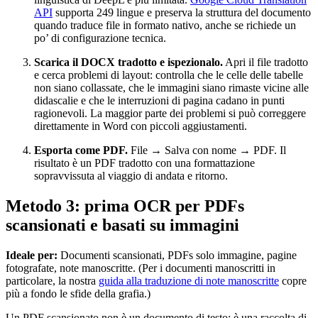
API
supporta 249 lingue e preserva la struttura del documento
quando traduce file in formato nativo, anche se richiede un
po’ di configurazione tecnica.
Scarica il DOCX tradotto e ispezionalo.
Apri il file tradotto
e cerca problemi di layout: controlla che le celle delle tabelle
non siano collassate, che le immagini siano rimaste vicine alle
didascalie e che le interruzioni di pagina cadano in punti
ragionevoli. La maggior parte dei problemi si può correggere
direttamente in Word con piccoli aggiustamenti.
Esporta come PDF.
File → Salva con nome → PDF. Il
risultato è un PDF tradotto con una formattazione
sopravvissuta al viaggio di andata e ritorno.
Metodo 3: prima OCR per PDFs
scansionati e basati su immagini
Ideale per:
Documenti scansionati, PDFs solo immagine, pagine
fotografate, note manoscritte. (Per i documenti manoscritti in
particolare, la nostra
guida alla traduzione di note manoscritte
copre
più a fondo le sfide della grafia.)
Un PDF scansionato non è un documento di testo: è una raccolta di