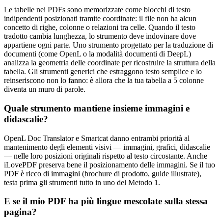
Le tabelle nei PDFs sono memorizzate come blocchi di testo
indipendenti posizionati tramite coordinate: il file non ha alcun
concetto di righe, colonne o relazioni tra celle. Quando il testo
tradotto cambia lunghezza, lo strumento deve indovinare dove
appartiene ogni parte. Uno strumento progettato per la traduzione di
documenti (come OpenL o la modalità documenti di DeepL)
analizza la geometria delle coordinate per ricostruire la struttura della
tabella. Gli strumenti generici che estraggono testo semplice e lo
reinseriscono non lo fanno: è allora che la tua tabella a 5 colonne
diventa un muro di parole.
Quale strumento mantiene insieme immagini e
didascalie?
OpenL Doc Translator e Smartcat danno entrambi priorità al
mantenimento degli elementi visivi — immagini, grafici, didascalie
— nelle loro posizioni originali rispetto al testo circostante. Anche
iLovePDF preserva bene il posizionamento delle immagini. Se il tuo
PDF è ricco di immagini (brochure di prodotto, guide illustrate),
testa prima gli strumenti tutto in uno del Metodo 1.
E se il mio PDF ha più lingue mescolate sulla stessa
pagina?