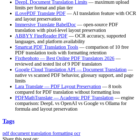
DeepL Document Translation Limits
— maximum upload
limits per format and plan tier
iLovePDF Translate PDF
— AI translation feature with OCR
and layout preservation
Immersive Translate BabelDoc
— open-source PDF
translation with pixel-level layout preservation
ABBYY FineReader PDF
— OCR accuracy, supported
languages, and platform availability
Smartcat PDF Translation Tools
— comparison of 10 free
PDF translation tools with formatting retention
Fixthephoto — Best Online PDF Translators 2026
—
reviewed and tested list of 9 PDF translators
Google Cloud Translation API — Document Translation
—
native vs scanned PDF behavior, glossary support, and page
limits
Lara Translate — PDF Layout Preservation
— 8 tools
compared for PDF translation without formatting loss
PDFMathTranslate — Academic PDF Translation
— engine
comparison: DeepL vs OpenAI vs Google vs Ollama for
formula and layout preservation
Tags
pdf
document translation
formatting
ocr
Share this post on: