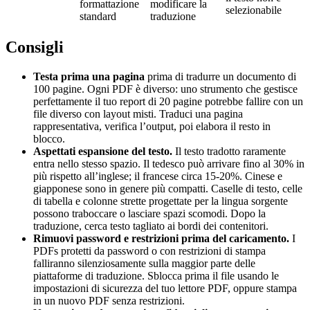
formattazione
modificare la
selezionabile
standard
traduzione
Consigli
Testa prima una pagina
prima di tradurre un documento di
100 pagine. Ogni PDF è diverso: uno strumento che gestisce
perfettamente il tuo report di 20 pagine potrebbe fallire con un
file diverso con layout misti. Traduci una pagina
rappresentativa, verifica l’output, poi elabora il resto in
blocco.
Aspettati espansione del testo.
Il testo tradotto raramente
entra nello stesso spazio. Il tedesco può arrivare fino al 30% in
più rispetto all’inglese; il francese circa 15-20%. Cinese e
giapponese sono in genere più compatti. Caselle di testo, celle
di tabella e colonne strette progettate per la lingua sorgente
possono traboccare o lasciare spazi scomodi. Dopo la
traduzione, cerca testo tagliato ai bordi dei contenitori.
Rimuovi password e restrizioni prima del caricamento.
I
PDFs protetti da password o con restrizioni di stampa
falliranno silenziosamente sulla maggior parte delle
piattaforme di traduzione. Sblocca prima il file usando le
impostazioni di sicurezza del tuo lettore PDF, oppure stampa
in un nuovo PDF senza restrizioni.