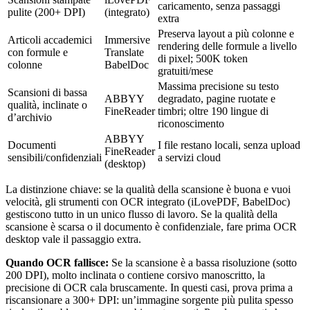
caricamento, senza passaggi
pulite (200+ DPI)
(integrato)
extra
Preserva layout a più colonne e
Articoli accademici
Immersive
rendering delle formule a livello
con formule e
Translate
di pixel; 500K token
colonne
BabelDoc
gratuiti/mese
Massima precisione su testo
Scansioni di bassa
ABBYY
degradato, pagine ruotate e
qualità, inclinate o
FineReader
timbri; oltre 190 lingue di
d’archivio
riconoscimento
ABBYY
Documenti
I file restano locali, senza upload
FineReader
sensibili/confidenziali
a servizi cloud
(desktop)
La distinzione chiave: se la qualità della scansione è buona e vuoi
velocità, gli strumenti con OCR integrato (iLovePDF, BabelDoc)
gestiscono tutto in un unico flusso di lavoro. Se la qualità della
scansione è scarsa o il documento è confidenziale, fare prima OCR
desktop vale il passaggio extra.
Quando OCR fallisce:
Se la scansione è a bassa risoluzione (sotto
200 DPI), molto inclinata o contiene corsivo manoscritto, la
precisione di OCR cala bruscamente. In questi casi, prova prima a
riscansionare a 300+ DPI: un’immagine sorgente più pulita spesso