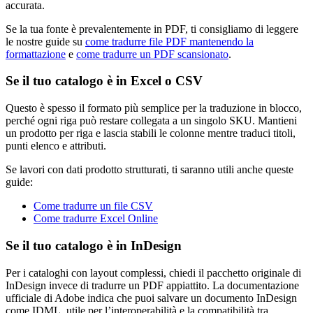
accurata.
Se la tua fonte è prevalentemente in PDF, ti consigliamo di leggere
le nostre guide su
come tradurre file PDF mantenendo la
formattazione
e
come tradurre un PDF scansionato
.
Se il tuo catalogo è in Excel o CSV
Questo è spesso il formato più semplice per la traduzione in blocco,
perché ogni riga può restare collegata a un singolo SKU. Mantieni
un prodotto per riga e lascia stabili le colonne mentre traduci titoli,
punti elenco e attributi.
Se lavori con dati prodotto strutturati, ti saranno utili anche queste
guide:
Come tradurre un file CSV
Come tradurre Excel Online
Se il tuo catalogo è in InDesign
Per i cataloghi con layout complessi, chiedi il pacchetto originale di
InDesign invece di tradurre un PDF appiattito. La documentazione
ufficiale di Adobe indica che puoi salvare un documento InDesign
come IDML, utile per l’interoperabilità e la compatibilità tra