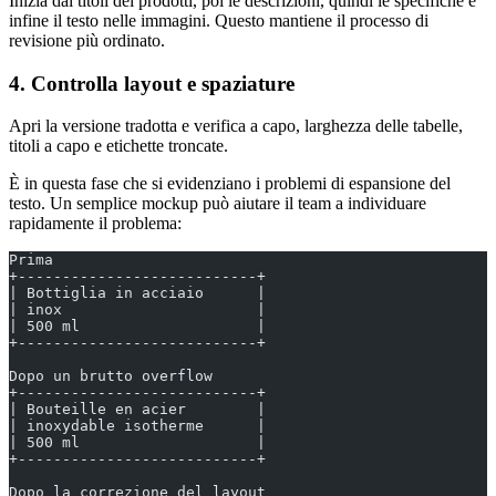
Inizia dai titoli dei prodotti, poi le descrizioni, quindi le specifiche e
infine il testo nelle immagini. Questo mantiene il processo di
revisione più ordinato.
4. Controlla layout e spaziature
Apri la versione tradotta e verifica a capo, larghezza delle tabelle,
titoli a capo e etichette troncate.
È in questa fase che si evidenziano i problemi di espansione del
testo. Un semplice mockup può aiutare il team a individuare
rapidamente il problema:
Prima
+---------------------------+
| Bottiglia in acciaio      |
| inox                      |
| 500 ml                    |
+---------------------------+
Dopo un brutto overflow
+---------------------------+
| Bouteille en acier        |
| inoxydable isotherme      |
| 500 ml                    |
+---------------------------+
Dopo la correzione del layout