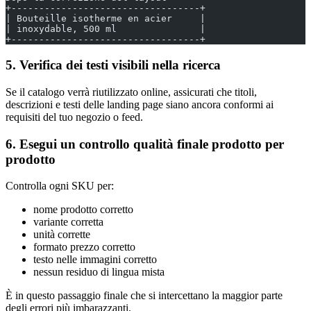
+----------------------------------+
| Bouteille isotherme en acier     |
| inoxydable, 500 ml               |
+----------------------------------+
5. Verifica dei testi visibili nella ricerca
Se il catalogo verrà riutilizzato online, assicurati che titoli,
descrizioni e testi delle landing page siano ancora conformi ai
requisiti del tuo negozio o feed.
6. Esegui un controllo qualità finale prodotto per
prodotto
Controlla ogni SKU per:
nome prodotto corretto
variante corretta
unità corrette
formato prezzo corretto
testo nelle immagini corretto
nessun residuo di lingua mista
È in questo passaggio finale che si intercettano la maggior parte
degli errori più imbarazzanti.