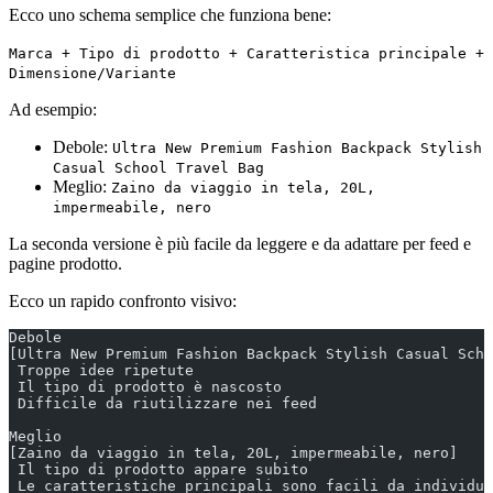
Ecco uno schema semplice che funziona bene:
Marca + Tipo di prodotto + Caratteristica principale +
Dimensione/Variante
Ad esempio:
Debole:
Ultra New Premium Fashion Backpack Stylish
Casual School Travel Bag
Meglio:
Zaino da viaggio in tela, 20L,
impermeabile, nero
La seconda versione è più facile da leggere e da adattare per feed e
pagine prodotto.
Ecco un rapido confronto visivo:
Debole
[Ultra New Premium Fashion Backpack Stylish Casual Scho
 Troppe idee ripetute
 Il tipo di prodotto è nascosto
 Difficile da riutilizzare nei feed
Meglio
[Zaino da viaggio in tela, 20L, impermeabile, nero]
 Il tipo di prodotto appare subito
 Le caratteristiche principali sono facili da individua