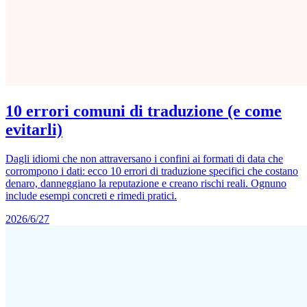
10 errori comuni di traduzione (e come
evitarli)
Dagli idiomi che non attraversano i confini ai formati di data che
corrompono i dati: ecco 10 errori di traduzione specifici che costano
denaro, danneggiano la reputazione e creano rischi reali. Ognuno
include esempi concreti e rimedi pratici.
2026/6/27