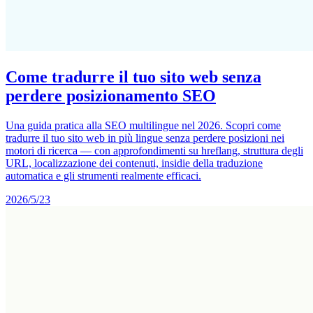
Come tradurre il tuo sito web senza
perdere posizionamento SEO
Una guida pratica alla SEO multilingue nel 2026. Scopri come
tradurre il tuo sito web in più lingue senza perdere posizioni nei
motori di ricerca — con approfondimenti su hreflang, struttura degli
URL, localizzazione dei contenuti, insidie della traduzione
automatica e gli strumenti realmente efficaci.
2026/5/23