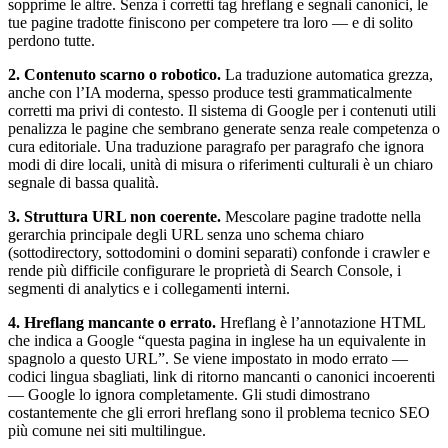
sopprime le altre. Senza i corretti tag hreflang e segnali canonici, le
tue pagine tradotte finiscono per competere tra loro — e di solito
perdono tutte.
2. Contenuto scarno o robotico.
La traduzione automatica grezza,
anche con l’IA moderna, spesso produce testi grammaticalmente
corretti ma privi di contesto. Il sistema di Google per i contenuti utili
penalizza le pagine che sembrano generate senza reale competenza o
cura editoriale. Una traduzione paragrafo per paragrafo che ignora
modi di dire locali, unità di misura o riferimenti culturali è un chiaro
segnale di bassa qualità.
3. Struttura URL non coerente.
Mescolare pagine tradotte nella
gerarchia principale degli URL senza uno schema chiaro
(sottodirectory, sottodomini o domini separati) confonde i crawler e
rende più difficile configurare le proprietà di Search Console, i
segmenti di analytics e i collegamenti interni.
4. Hreflang mancante o errato.
Hreflang è l’annotazione HTML
che indica a Google “questa pagina in inglese ha un equivalente in
spagnolo a questo URL”. Se viene impostato in modo errato —
codici lingua sbagliati, link di ritorno mancanti o canonici incoerenti
— Google lo ignora completamente. Gli studi dimostrano
costantemente che gli errori hreflang sono il problema tecnico SEO
più comune nei siti multilingue.