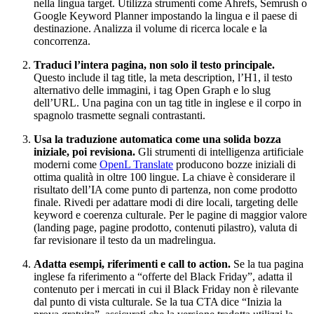
nella lingua target. Utilizza strumenti come Ahrefs, Semrush o
Google Keyword Planner impostando la lingua e il paese di
destinazione. Analizza il volume di ricerca locale e la
concorrenza.
Traduci l’intera pagina, non solo il testo principale.
Questo include il tag title, la meta description, l’H1, il testo
alternativo delle immagini, i tag Open Graph e lo slug
dell’URL. Una pagina con un tag title in inglese e il corpo in
spagnolo trasmette segnali contrastanti.
Usa la traduzione automatica come una solida bozza
iniziale, poi revisiona.
Gli strumenti di intelligenza artificiale
moderni come
OpenL Translate
producono bozze iniziali di
ottima qualità in oltre 100 lingue. La chiave è considerare il
risultato dell’IA come punto di partenza, non come prodotto
finale. Rivedi per adattare modi di dire locali, targeting delle
keyword e coerenza culturale. Per le pagine di maggior valore
(landing page, pagine prodotto, contenuti pilastro), valuta di
far revisionare il testo da un madrelingua.
Adatta esempi, riferimenti e call to action.
Se la tua pagina
inglese fa riferimento a “offerte del Black Friday”, adatta il
contenuto per i mercati in cui il Black Friday non è rilevante
dal punto di vista culturale. Se la tua CTA dice “Inizia la