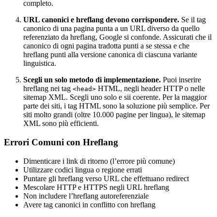
completo.
URL canonici e hreflang devono corrispondere.
Se il tag
canonico di una pagina punta a un URL diverso da quello
referenziato da hreflang, Google si confonde. Assicurati che il
canonico di ogni pagina tradotta punti a se stessa e che
hreflang punti alla versione canonica di ciascuna variante
linguistica.
Scegli un solo metodo di implementazione.
Puoi inserire
hreflang nei tag
HTML, negli header HTTP o nelle
<head>
sitemap XML. Scegli uno solo e sii coerente. Per la maggior
parte dei siti, i tag HTML sono la soluzione più semplice. Per
siti molto grandi (oltre 10.000 pagine per lingua), le sitemap
XML sono più efficienti.
Errori Comuni con Hreflang
Dimenticare i link di ritorno (l’errore più comune)
Utilizzare codici lingua o regione errati
Puntare gli hreflang verso URL che effettuano redirect
Mescolare HTTP e HTTPS negli URL hreflang
Non includere l’hreflang autoreferenziale
Avere tag canonici in conflitto con hreflang