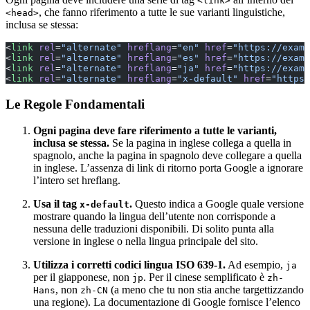
<link>
, che fanno riferimento a tutte le sue varianti linguistiche,
<head>
inclusa se stessa:
<
link
 rel
=
"alternate"
 hreflang
=
"en"
 href
=
"https://examp
<
link
 rel
=
"alternate"
 hreflang
=
"es"
 href
=
"https://examp
<
link
 rel
=
"alternate"
 hreflang
=
"ja"
 href
=
"https://examp
<
link
 rel
=
"alternate"
 hreflang
=
"x-default"
 href
=
"https:
Le Regole Fondamentali
Ogni pagina deve fare riferimento a tutte le varianti,
inclusa se stessa.
Se la pagina in inglese collega a quella in
spagnolo, anche la pagina in spagnolo deve collegare a quella
in inglese. L’assenza di link di ritorno porta Google a ignorare
l’intero set hreflang.
Usa il tag
.
Questo indica a Google quale versione
x-default
mostrare quando la lingua dell’utente non corrisponde a
nessuna delle traduzioni disponibili. Di solito punta alla
versione in inglese o nella lingua principale del sito.
Utilizza i corretti codici lingua ISO 639-1.
Ad esempio,
ja
per il giapponese, non
. Per il cinese semplificato è
jp
zh-
, non
(a meno che tu non stia anche targettizzando
Hans
zh-CN
una regione). La documentazione di Google fornisce l’elenco