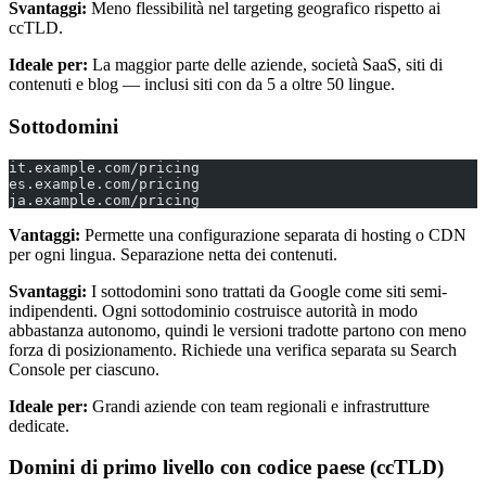
Svantaggi:
Meno flessibilità nel targeting geografico rispetto ai
ccTLD.
Ideale per:
La maggior parte delle aziende, società SaaS, siti di
contenuti e blog — inclusi siti con da 5 a oltre 50 lingue.
Sottodomini
it.example.com/pricing
es.example.com/pricing
ja.example.com/pricing
Vantaggi:
Permette una configurazione separata di hosting o CDN
per ogni lingua. Separazione netta dei contenuti.
Svantaggi:
I sottodomini sono trattati da Google come siti semi-
indipendenti. Ogni sottodominio costruisce autorità in modo
abbastanza autonomo, quindi le versioni tradotte partono con meno
forza di posizionamento. Richiede una verifica separata su Search
Console per ciascuno.
Ideale per:
Grandi aziende con team regionali e infrastrutture
dedicate.
Domini di primo livello con codice paese (ccTLD)