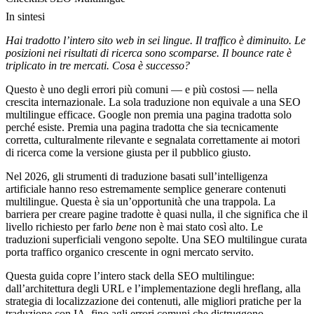
In sintesi
Hai tradotto l’intero sito web in sei lingue. Il traffico è diminuito. Le
posizioni nei risultati di ricerca sono scomparse. Il bounce rate è
triplicato in tre mercati. Cosa è successo?
Questo è uno degli errori più comuni — e più costosi — nella
crescita internazionale. La sola traduzione non equivale a una SEO
multilingue efficace. Google non premia una pagina tradotta solo
perché esiste. Premia una pagina tradotta che sia tecnicamente
corretta, culturalmente rilevante e segnalata correttamente ai motori
di ricerca come la versione giusta per il pubblico giusto.
Nel 2026, gli strumenti di traduzione basati sull’intelligenza
artificiale hanno reso estremamente semplice generare contenuti
multilingue. Questa è sia un’opportunità che una trappola. La
barriera per creare pagine tradotte è quasi nulla, il che significa che il
livello richiesto per farlo
bene
non è mai stato così alto. Le
traduzioni superficiali vengono sepolte. Una SEO multilingue curata
porta traffico organico crescente in ogni mercato servito.
Questa guida copre l’intero stack della SEO multilingue:
dall’architettura degli URL e l’implementazione degli hreflang, alla
strategia di localizzazione dei contenuti, alle migliori pratiche per la
traduzione con IA, fino agli errori comuni che distruggono