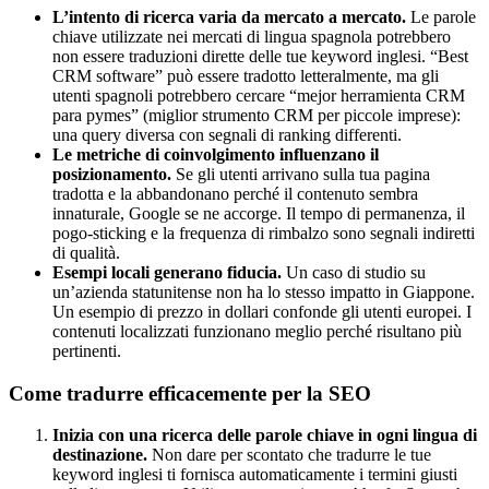
L’intento di ricerca varia da mercato a mercato.
Le parole
chiave utilizzate nei mercati di lingua spagnola potrebbero
non essere traduzioni dirette delle tue keyword inglesi. “Best
CRM software” può essere tradotto letteralmente, ma gli
utenti spagnoli potrebbero cercare “mejor herramienta CRM
para pymes” (miglior strumento CRM per piccole imprese):
una query diversa con segnali di ranking differenti.
Le metriche di coinvolgimento influenzano il
posizionamento.
Se gli utenti arrivano sulla tua pagina
tradotta e la abbandonano perché il contenuto sembra
innaturale, Google se ne accorge. Il tempo di permanenza, il
pogo-sticking e la frequenza di rimbalzo sono segnali indiretti
di qualità.
Esempi locali generano fiducia.
Un caso di studio su
un’azienda statunitense non ha lo stesso impatto in Giappone.
Un esempio di prezzo in dollari confonde gli utenti europei. I
contenuti localizzati funzionano meglio perché risultano più
pertinenti.
Come tradurre efficacemente per la SEO
Inizia con una ricerca delle parole chiave in ogni lingua di
destinazione.
Non dare per scontato che tradurre le tue
keyword inglesi ti fornisca automaticamente i termini giusti