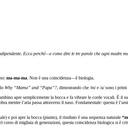
ipendente. Ecco perché—e come dire le tre parole che ogni madre merit
ono:
ma-ma-ma
. Non è una coincidenza—è biologia.
olo
Why “Mama” and “Papa”?
, dimostrando che /m/ e /a/ sono i prim
ambino apre semplicemente la bocca e fa vibrare le corde vocali. È il s
ra mentre l’aria passa attraverso il naso. Fondamentale: questa è l’
uni
) e poi apre la bocca (pianto), il risultato è una sequenza naturale
“m
corso di migliaia di generazioni, questa coincidenza biologica si è crist