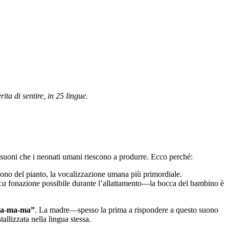
a di sentire, in 25 lingue.
i suoni che i neonati umani riescono a produrre. Ecco perché:
uono del pianto, la vocalizzazione umana più primordiale.
ca
fonazione possibile durante l’allattamento—la bocca del bambino è
a-ma-ma”
. La madre—spesso la prima a rispondere a questo suono
allizzata nella lingua stessa.