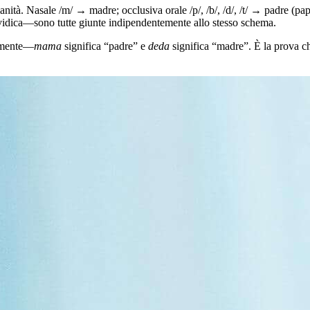
nità. Nasale /m/ → madre; occlusiva orale /p/, /b/, /d/, /t/ → padre (pa
avidica—sono tutte giunte indipendentemente allo stesso schema.
tamente—
mama
significa “padre” e
deda
significa “madre”. È la prova c