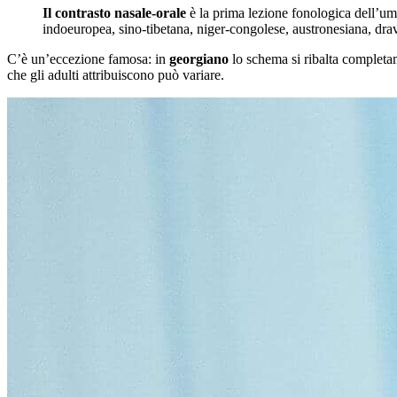
Il contrasto nasale-orale
è la prima lezione fonologica dell’uma
indoeuropea, sino-tibetana, niger-congolese, austronesiana, dr
C’è un’eccezione famosa: in
georgiano
lo schema si ribalta comple
che gli adulti attribuiscono può variare.