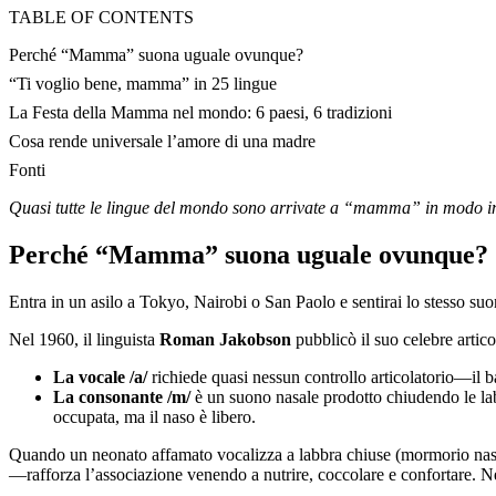
TABLE OF CONTENTS
Perché “Mamma” suona uguale ovunque?
“Ti voglio bene, mamma” in 25 lingue
La Festa della Mamma nel mondo: 6 paesi, 6 tradizioni
Cosa rende universale l’amore di una madre
Fonti
Quasi tutte le lingue del mondo sono arrivate a “mamma” in modo ind
Perché “Mamma” suona uguale ovunque?
Entra in un asilo a Tokyo, Nairobi o San Paolo e sentirai lo stesso su
Nel 1960, il linguista
Roman Jakobson
pubblicò il suo celebre artic
La vocale /a/
richiede quasi nessun controllo articolatorio—il b
La consonante /m/
è un suono nasale prodotto chiudendo le labb
occupata, ma il naso è libero.
Quando un neonato affamato vocalizza a labbra chiuse (mormorio nasale
—rafforza l’associazione venendo a nutrire, coccolare e confortare. Nel 