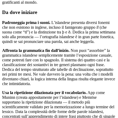
gratificanti al mondo.
Da dove iniziare
Padroneggia prima i suoni.
L’islandese presenta diversi fonemi
che non esistono in inglese, incluso il famigerato gruppo
ll
(che
suona come “tl”) e la distinzione tra þ e ð. Dedica la prima settimana
solo alla pronuncia — l’ortografia islandese è in gran parte fonetica,
quindi se sai pronunciare una parola, sai anche leggerla.
Affronta la grammatica fin dall’inizio.
Non puoi “assorbire” la
grammatica islandese semplicemente tramite l’esposizione casuale,
come potresti fare con lo spagnolo. Il sistema dei quattro casi e la
classificazione dei sostantivi in tre generi plasmano ogni frase.
Dedica del tempo strutturato alle tabelle di declinazione, soprattutto
nei primi tre mesi. Ne vale davvero la pena: una volta che i modelli
diventano chiari, la logica interna della lingua risulta elegante invece
che intimidatoria.
Usa la ripetizione dilazionata per il vocabolario.
App come
Muninn (creata appositamente per l’islandese) e Memrise
supportano la ripetizione dilazionata — il metodo più
scientificamente validato per la memorizzazione a lungo termine del
lessico. Data la complessità delle forme delle parole islandesi,
concentrati sull’apprendimento di intere frasi piuttosto che di singole