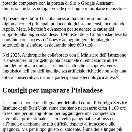
potendo competere con la portata di Siri o Google Assistant,
dimostra che la tecnologia vocale per lingue minoritarie è possibile.
Il presidente Guðni Th. Jóhannesson ha intrapreso un tour
diplomatico nei principali poli tecnologici statunitensi, incontrando
Apple, Meta, Microsoft e Amazon per sostenere la causa del
supporto alla lingua islandese. Il Ministro della Cultura islandese ha
convinto con successo Disney+ ad aggiungere doppiaggio e
sottotitoli in islandese, assicurando oltre 600 titoli.
Nel 2025, Anthropic ha collaborato con il Ministero dell’Istruzione
islandese per un progetto pilota nazionale di educazione all’IA —
uno dei primi al mondo — riconoscendo che la sopravvivenza
linguistica nell’era dell’intelligenza artificiale richiede non solo una
8
difesa conservativa, ma una partecipazione tecnologica attiva.
Consigli per imparare l’islandese
L’islandese non è una lingua per deboli di cuore. Il Foreign Service
Institute degli Stati Uniti stima che siano necessarie circa 1.100 ore
di lezione per un anglofono per raggiungere una competenza
lavorativa professionale — un livello paragonabile al russo o
all’hindi, e decisamente più difficile rispetto al francese o allo
spagnolo. Ma per il tipo giusto di studente, è una delle lingue più