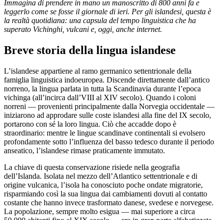
Immagina di prendere in mano un manoscritto di 800 anni fa e
leggerlo come se fosse il giornale di ieri. Per gli islandesi, questa è
la realtà quotidiana: una capsula del tempo linguistica che ha
superato Vichinghi, vulcani e, oggi, anche internet.
Breve storia della lingua islandese
L’islandese appartiene al ramo germanico settentrionale della
famiglia linguistica indoeuropea. Discende direttamente dall’antico
norreno, la lingua parlata in tutta la Scandinavia durante l’epoca
vichinga (all’incirca dall’VIII al XIV secolo). Quando i coloni
norreni — provenienti principalmente dalla Norvegia occidentale —
iniziarono ad approdare sulle coste islandesi alla fine del IX secolo,
portarono con sé la loro lingua. Ciò che accadde dopo è
straordinario: mentre le lingue scandinave continentali si evolsero
profondamente sotto l’influenza del basso tedesco durante il periodo
anseatico, l’islandese rimase praticamente immutato.
La chiave di questa conservazione risiede nella geografia
dell’Islanda. Isolata nel mezzo dell’Atlantico settentrionale e di
origine vulcanica, l’isola ha conosciuto poche ondate migratorie,
risparmiando così la sua lingua dai cambiamenti dovuti al contatto
costante che hanno invece trasformato danese, svedese e norvegese.
La popolazione, sempre molto esigua — mai superiore a circa