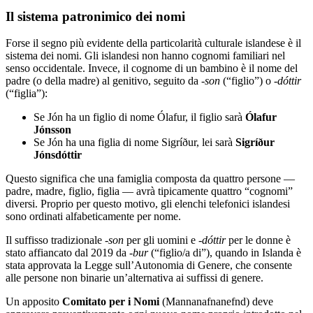
Il sistema patronimico dei nomi
Forse il segno più evidente della particolarità culturale islandese è il
sistema dei nomi. Gli islandesi non hanno cognomi familiari nel
senso occidentale. Invece, il cognome di un bambino è il nome del
padre (o della madre) al genitivo, seguito da
-son
(“figlio”) o
-dóttir
(“figlia”):
Se Jón ha un figlio di nome Ólafur, il figlio sarà
Ólafur
Jónsson
Se Jón ha una figlia di nome Sigríður, lei sarà
Sigríður
Jónsdóttir
Questo significa che una famiglia composta da quattro persone —
padre, madre, figlio, figlia — avrà tipicamente quattro “cognomi”
diversi. Proprio per questo motivo, gli elenchi telefonici islandesi
sono ordinati alfabeticamente per nome.
Il suffisso tradizionale
-son
per gli uomini e
-dóttir
per le donne è
stato affiancato dal 2019 da
-bur
(“figlio/a di”), quando in Islanda è
stata approvata la Legge sull’Autonomia di Genere, che consente
alle persone non binarie un’alternativa ai suffissi di genere.
Un apposito
Comitato per i Nomi
(Mannanafnanefnd) deve