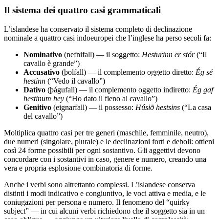
Il sistema dei quattro casi grammaticali
L’islandese ha conservato il sistema completo di declinazione
nominale a quattro casi indoeuropei che l’inglese ha perso secoli fa:
Nominativo
(nefnifall) — il soggetto:
Hesturinn er stór
(“Il
cavallo è grande”)
Accusativo
(þolfall) — il complemento oggetto diretto:
Ég sé
hestinn
(“Vedo il cavallo”)
Dativo
(þágufall) — il complemento oggetto indiretto:
Ég gaf
hestinum hey
(“Ho dato il fieno al cavallo”)
Genitivo
(eignarfall) — il possesso:
Húsið hestsins
(“La casa
del cavallo”)
Moltiplica quattro casi per tre generi (maschile, femminile, neutro),
due numeri (singolare, plurale) e le declinazioni forti e deboli: ottieni
così 24 forme possibili per ogni sostantivo. Gli aggettivi devono
concordare con i sostantivi in caso, genere e numero, creando una
vera e propria esplosione combinatoria di forme.
Anche i verbi sono altrettanto complessi. L’islandese conserva
distinti i modi indicativo e congiuntivo, le voci attiva e media, e le
coniugazioni per persona e numero. Il fenomeno del “quirky
subject” — in cui alcuni verbi richiedono che il soggetto sia in un