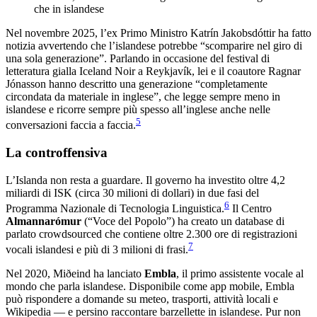
che in islandese
Nel novembre 2025, l’ex Primo Ministro Katrín Jakobsdóttir ha fatto
notizia avvertendo che l’islandese potrebbe “scomparire nel giro di
una sola generazione”. Parlando in occasione del festival di
letteratura gialla Iceland Noir a Reykjavík, lei e il coautore Ragnar
Jónasson hanno descritto una generazione “completamente
circondata da materiale in inglese”, che legge sempre meno in
islandese e ricorre sempre più spesso all’inglese anche nelle
5
conversazioni faccia a faccia.
La controffensiva
L’Islanda non resta a guardare. Il governo ha investito oltre 4,2
miliardi di ISK (circa 30 milioni di dollari) in due fasi del
6
Programma Nazionale di Tecnologia Linguistica.
Il Centro
Almannarómur
(“Voce del Popolo”) ha creato un database di
parlato crowdsourced che contiene oltre 2.300 ore di registrazioni
7
vocali islandesi e più di 3 milioni di frasi.
Nel 2020, Miðeind ha lanciato
Embla
, il primo assistente vocale al
mondo che parla islandese. Disponibile come app mobile, Embla
può rispondere a domande su meteo, trasporti, attività locali e
Wikipedia — e persino raccontare barzellette in islandese. Pur non