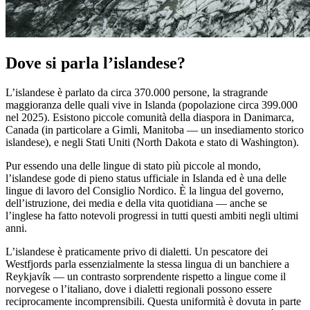
Dove si parla l’islandese?
L’islandese è parlato da circa 370.000 persone, la stragrande
maggioranza delle quali vive in Islanda (popolazione circa 399.000
nel 2025). Esistono piccole comunità della diaspora in Danimarca,
Canada (in particolare a Gimli, Manitoba — un insediamento storico
islandese), e negli Stati Uniti (North Dakota e stato di Washington).
Pur essendo una delle lingue di stato più piccole al mondo,
l’islandese gode di pieno status ufficiale in Islanda ed è una delle
lingue di lavoro del Consiglio Nordico. È la lingua del governo,
dell’istruzione, dei media e della vita quotidiana — anche se
l’inglese ha fatto notevoli progressi in tutti questi ambiti negli ultimi
anni.
L’islandese è praticamente privo di dialetti. Un pescatore dei
Westfjords parla essenzialmente la stessa lingua di un banchiere a
Reykjavík — un contrasto sorprendente rispetto a lingue come il
norvegese o l’italiano, dove i dialetti regionali possono essere
reciprocamente incomprensibili. Questa uniformità è dovuta in parte