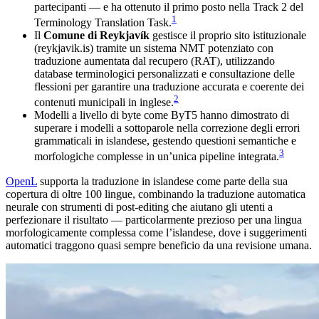
partecipanti — e ha ottenuto il primo posto nella Track 2 del
1
Terminology Translation Task.
Il
Comune di Reykjavík
gestisce il proprio sito istituzionale
(reykjavik.is) tramite un sistema NMT potenziato con
traduzione aumentata dal recupero (RAT), utilizzando
database terminologici personalizzati e consultazione delle
flessioni per garantire una traduzione accurata e coerente dei
2
contenuti municipali in inglese.
Modelli a livello di byte come ByT5 hanno dimostrato di
superare i modelli a sottoparole nella correzione degli errori
grammaticali in islandese, gestendo questioni semantiche e
3
morfologiche complesse in un’unica pipeline integrata.
OpenL
supporta la traduzione in islandese come parte della sua
copertura di oltre 100 lingue, combinando la traduzione automatica
neurale con strumenti di post-editing che aiutano gli utenti a
perfezionare il risultato — particolarmente prezioso per una lingua
morfologicamente complessa come l’islandese, dove i suggerimenti
automatici traggono quasi sempre beneficio da una revisione umana.