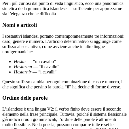
Per i più curiosi dal punto di vista linguistico, ecco una panoramica
sintetica della grammatica islandese — sufficiente per apprezzarne
sia l’eleganza che le difficoltà.
Nomi e articoli
I sostantivi islandesi portano contemporaneamente tre informazioni:
caso, genere e numero. L’articolo determinativo si aggiunge come
suffisso al sostantivo, come avviene anche in altre lingue
nordgermaniche:
Hestur
— “un cavallo”
Hesturinn
— “il cavallo”
Hestarnir
— “i cavalli”
Questo suffisso cambia per ogni combinazione di caso e numero, il
che significa che persino la parola “il” ha decine di forme diverse.
Ordine delle parole
L’islandese è una lingua V2: il verbo finito deve essere il secondo
elemento nella frase principale. Tuttavia, poiché il sistema flessionale
già indica i ruoli grammaticali, l’ordine delle parole è altrimenti
molto flessibile. Nella poesia, possono comparire tutte e sei le