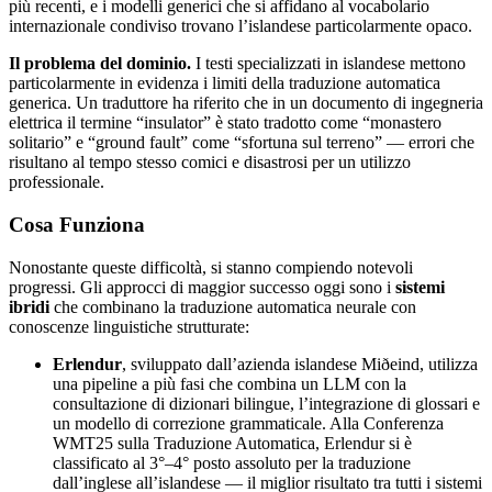
più recenti, e i modelli generici che si affidano al vocabolario
internazionale condiviso trovano l’islandese particolarmente opaco.
Il problema del dominio.
I testi specializzati in islandese mettono
particolarmente in evidenza i limiti della traduzione automatica
generica. Un traduttore ha riferito che in un documento di ingegneria
elettrica il termine “insulator” è stato tradotto come “monastero
solitario” e “ground fault” come “sfortuna sul terreno” — errori che
risultano al tempo stesso comici e disastrosi per un utilizzo
professionale.
Cosa Funziona
Nonostante queste difficoltà, si stanno compiendo notevoli
progressi. Gli approcci di maggior successo oggi sono i
sistemi
ibridi
che combinano la traduzione automatica neurale con
conoscenze linguistiche strutturate:
Erlendur
, sviluppato dall’azienda islandese Miðeind, utilizza
una pipeline a più fasi che combina un LLM con la
consultazione di dizionari bilingue, l’integrazione di glossari e
un modello di correzione grammaticale. Alla Conferenza
WMT25 sulla Traduzione Automatica, Erlendur si è
classificato al 3°–4° posto assoluto per la traduzione
dall’inglese all’islandese — il miglior risultato tra tutti i sistemi