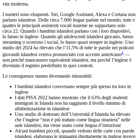
vita moderna.
I numeri sono eloquenti. Siri, Google Assistant, Alexa e Cortana non
parlano islandese. Delle circa 7.000 lingue parlate nel mondo, tutte e
quattro le principali assistenti vocali insieme ne supportano solo
circa 22. Quando i bambini islandesi parlano con i loro dispositivi,
lo fanno in inglese. Quando gli adolescenti islandesi giocano, fanno
streaming o scorrono i social, lo fanno quasi sempre in inglese. Uno
studio del 2024 ha rilevato che l’11,5% di tutte le parole nei podcast
4
giovanili islandesi veniva pronunciato con accento americano
—
non perché mancassero equivalenti islandesi, ma perché l’inglese è
diventato il registro predefinito in quei contesti.
Le conseguenze stanno diventando misurabili:
I bambini islandesi conversano sempre più spesso tra loro in
inglese
I dati PISA 2022 hanno mostrato che il 63% degli studenti
immigrati in Islanda non ha raggiunto il livello minimo di
alfabetizzazione in islandese
Uno studio di dottorato dell’Università d’Islanda ha rilevato
che l’inglese “non è più trattato come lingua straniera” nelle
aule islandesi, ma viene usato come lingua d’istruzione
Alcuni bambini piccoli, quando vedono delle carte con parole
islandesi, elaborano le immagini direttamente in inglese invece