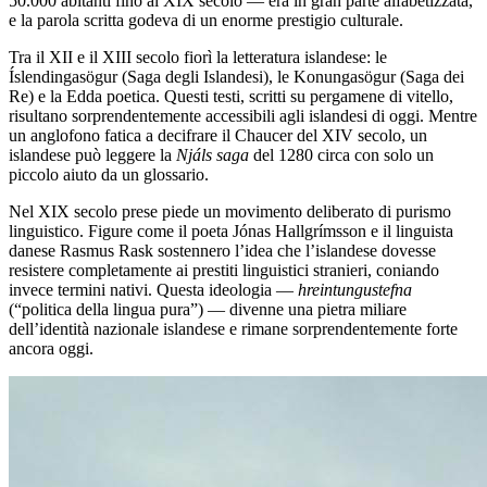
50.000 abitanti fino al XIX secolo — era in gran parte alfabetizzata,
e la parola scritta godeva di un enorme prestigio culturale.
Tra il XII e il XIII secolo fiorì la letteratura islandese: le
Íslendingasögur (Saga degli Islandesi), le Konungasögur (Saga dei
Re) e la Edda poetica. Questi testi, scritti su pergamene di vitello,
risultano sorprendentemente accessibili agli islandesi di oggi. Mentre
un anglofono fatica a decifrare il Chaucer del XIV secolo, un
islandese può leggere la
Njáls saga
del 1280 circa con solo un
piccolo aiuto da un glossario.
Nel XIX secolo prese piede un movimento deliberato di purismo
linguistico. Figure come il poeta Jónas Hallgrímsson e il linguista
danese Rasmus Rask sostennero l’idea che l’islandese dovesse
resistere completamente ai prestiti linguistici stranieri, coniando
invece termini nativi. Questa ideologia —
hreintungustefna
(“politica della lingua pura”) — divenne una pietra miliare
dell’identità nazionale islandese e rimane sorprendentemente forte
ancora oggi.