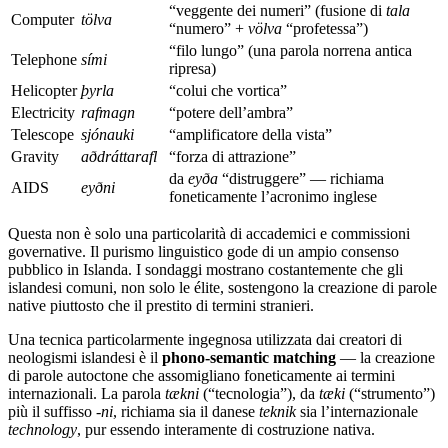
“veggente dei numeri” (fusione di
tala
Computer
tölva
“numero” +
völva
“profetessa”)
“filo lungo” (una parola norrena antica
Telephone
sími
ripresa)
Helicopter
þyrla
“colui che vortica”
Electricity
rafmagn
“potere dell’ambra”
Telescope
sjónauki
“amplificatore della vista”
Gravity
aðdráttarafl
“forza di attrazione”
da
eyða
“distruggere” — richiama
AIDS
eyðni
foneticamente l’acronimo inglese
Questa non è solo una particolarità di accademici e commissioni
governative. Il purismo linguistico gode di un ampio consenso
pubblico in Islanda. I sondaggi mostrano costantemente che gli
islandesi comuni, non solo le élite, sostengono la creazione di parole
native piuttosto che il prestito di termini stranieri.
Una tecnica particolarmente ingegnosa utilizzata dai creatori di
neologismi islandesi è il
phono-semantic matching
— la creazione
di parole autoctone che assomigliano foneticamente ai termini
internazionali. La parola
tækni
(“tecnologia”), da
tæki
(“strumento”)
più il suffisso
-ni
, richiama sia il danese
teknik
sia l’internazionale
technology
, pur essendo interamente di costruzione nativa.