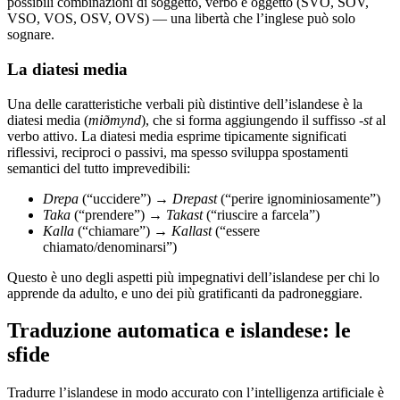
possibili combinazioni di soggetto, verbo e oggetto (SVO, SOV,
VSO, VOS, OSV, OVS) — una libertà che l’inglese può solo
sognare.
La diatesi media
Una delle caratteristiche verbali più distintive dell’islandese è la
diatesi media (
miðmynd
), che si forma aggiungendo il suffisso
-st
al
verbo attivo. La diatesi media esprime tipicamente significati
riflessivi, reciproci o passivi, ma spesso sviluppa spostamenti
semantici del tutto imprevedibili:
Drepa
(“uccidere”) →
Drepast
(“perire ignominiosamente”)
Taka
(“prendere”) →
Takast
(“riuscire a farcela”)
Kalla
(“chiamare”) →
Kallast
(“essere
chiamato/denominarsi”)
Questo è uno degli aspetti più impegnativi dell’islandese per chi lo
apprende da adulto, e uno dei più gratificanti da padroneggiare.
Traduzione automatica e islandese: le
sfide
Tradurre l’islandese in modo accurato con l’intelligenza artificiale è