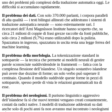
uno dei problemi più complessi della traduzione automatica oggi. Le
difficoltà si accumulano rapidamente.
Il problema dei dati.
Con solo 370.000 parlanti, i corpora paralleli
di alta qualità — i testi bilingui allineati che addestrano i sistemi di
traduzione automatica neurale — sono estremamente rari. I
ricercatori dell’Árni Magnússon Institute hanno scoperto che, su
circa 21 milioni di coppie di frasi grezze raccolte da fonti pubbliche,
solo circa 2 milioni (9,7%) erano utilizzabili dopo la pulizia.
Spazzatura in ingresso, spazzatura in uscita resta una legge ferrea del
machine learning.
Il problema della morfologia.
La tokenizzazione standard in
sottoparole — la tecnica che permette ai modelli neurali di gestire
parole sconosciute suddividendole in frammenti — fatica con la
complessa flessione dell’islandese. Un singolo sostantivo islandese
può avere due dozzine di forme; un solo verbo può superare il
centinaio. Quando il modello suddivide queste forme in pezzi di
sottoparole, spesso perde di vista le relazioni grammaticali tra di
esse.
Il problema dei neologismi.
Il purismo linguistico aggressivo
dell’islandese fa sì che nuovi termini vengano creati costantemente,
coniati da radici native. I modelli di traduzione addestrati su dati
anche solo di pochi anni fa non avranno mai incontrato i neologismi