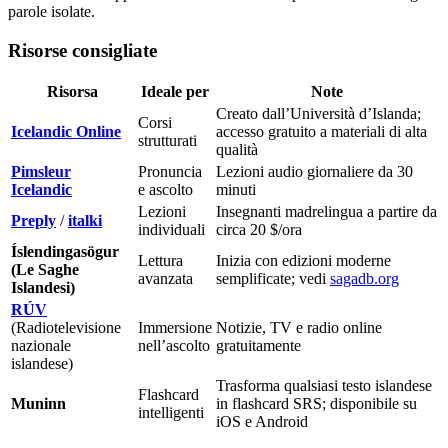
parole isolate.
Risorse consigliate
Risorsa
Ideale per
Note
Creato dall’Università d’Islanda;
Corsi
Icelandic Online
accesso gratuito a materiali di alta
strutturati
qualità
Pimsleur
Pronuncia
Lezioni audio giornaliere da 30
Icelandic
e ascolto
minuti
Lezioni
Insegnanti madrelingua a partire da
Preply
/
italki
individuali
circa 20 $/ora
Íslendingasögur
Lettura
Inizia con edizioni moderne
(Le Saghe
avanzata
semplificate; vedi
sagadb.org
Islandesi)
RÚV
(Radiotelevisione
Immersione
Notizie, TV e radio online
nazionale
nell’ascolto
gratuitamente
islandese)
Trasforma qualsiasi testo islandese
Flashcard
Muninn
in flashcard SRS; disponibile su
intelligenti
iOS e Android