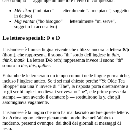
caso obliquo — aggiunge un ulteriore livello di complessità:
Mér líkar
(“mi piace” — letteralmente “a me piace”, soggetto
in dativo)
Mig vantar
(“ho bisogno” — letteralmente “mi serve”,
soggetto in accusativo)
Le lettere speciali: Þ e Ð
L’islandese è l’unica lingua vivente che utilizza ancora la lettera
Þ/þ
(thorn), che rappresenta il suono “th” sordo dell’inglese in
thin
,
think
,
thank
. La lettera
Ð/ð
(eth) rappresenta invece il suono “th”
sonoro in
the
,
this
,
gather
.
Entrambe le lettere erano un tempo comuni nelle lingue germaniche,
incluso l’inglese antico. Se ti sei mai chiesto perché “Ye Olde Tea
Shoppe” usa una Y invece di “The”, la risposta porta direttamente a
þ: gli scribi inglesi medievali scrivevano “þe”, e le prime presse da
stampa — non avendo il carattere þ — sostituirono la y, che gli
assomigliava vagamente.
L’islandese è la lingua che non ha mai lasciato andare queste lettere.
Þ e ð rimangono lettere pienamente produttive nell’alfabeto
moderno, presenti ovunque, dai titoli dei giornali ai messaggi di
testo.