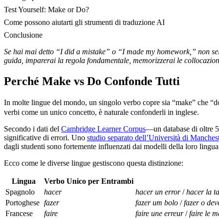
Test Yourself: Make or Do?
Come possono aiutarti gli strumenti di traduzione AI
Conclusione
Se hai mai detto “I did a mistake” o “I made my homework,” non sei 
guida, imparerai la regola fondamentale, memorizzerai le collocazioni 
Perché Make vs Do Confonde Tutti
In molte lingue del mondo, un singolo verbo copre sia “make” che “
verbi come un unico concetto, è naturale confonderli in inglese.
Secondo i dati del
Cambridge Learner Corpus
—un database di oltre 50
significative di errori. Uno
studio separato dell’Università di Manches
dagli studenti sono fortemente influenzati dai modelli della loro lingu
Ecco come le diverse lingue gestiscono questa distinzione:
Lingua
Verbo Unico per Entrambi
Spagnolo
hacer
hacer un error
/
hacer la t
Portoghese
fazer
fazer um bolo
/
fazer o dev
Francese
faire
faire une erreur
/
faire le 