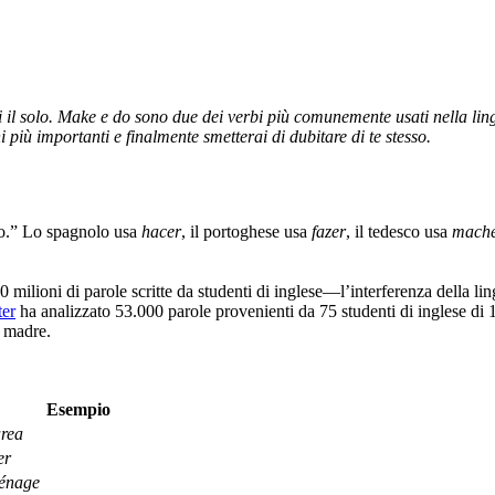
il solo. Make e do sono due dei verbi più comunemente usati nella lin
più importanti e finalmente smetterai di dubitare di te stesso.
do.” Lo spagnolo usa
hacer
, il portoghese usa
fazer
, il tedesco usa
mach
 milioni di parole scritte da studenti di inglese—l’interferenza della l
ter
ha analizzato 53.000 parole provenienti da 75 studenti di inglese di 1
a madre.
Esempio
area
er
ménage