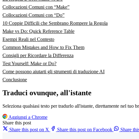
Collocazioni Comuni con “Make”
Collocazioni Comuni con “Do”
10 Coppie Difficili che Sembrano Rompere la Regola
Make vs Do: Quick Reference Table
Esempi Reali nel Contesto
Common Mistakes and How to Fix Them
Consigli per Ricordare la Differenza
Test Yourself: Make or Do?
Come possono aiutarti gli strumenti di traduzione AI
Conclusione
Traduci ovunque, all'istante
Seleziona qualsiasi testo per tradurlo all'istante, direttamente nel tuo b
Aggiungi a Chrome
Share this post
Share this post on X
Share this post on Facebook
Share th