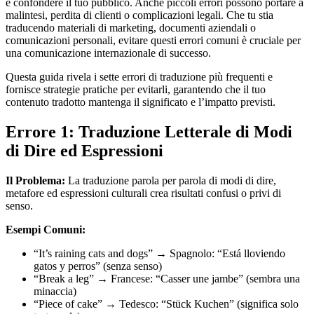
e confondere il tuo pubblico. Anche piccoli errori possono portare a
malintesi, perdita di clienti o complicazioni legali. Che tu stia
traducendo materiali di marketing, documenti aziendali o
comunicazioni personali, evitare questi errori comuni è cruciale per
una comunicazione internazionale di successo.
Questa guida rivela i sette errori di traduzione più frequenti e
fornisce strategie pratiche per evitarli, garantendo che il tuo
contenuto tradotto mantenga il significato e l’impatto previsti.
Errore 1: Traduzione Letterale di Modi
di Dire ed Espressioni
Il Problema:
La traduzione parola per parola di modi di dire,
metafore ed espressioni culturali crea risultati confusi o privi di
senso.
Esempi Comuni:
“It’s raining cats and dogs” → Spagnolo: “Está lloviendo
gatos y perros” (senza senso)
“Break a leg” → Francese: “Casser une jambe” (sembra una
minaccia)
“Piece of cake” → Tedesco: “Stück Kuchen” (significa solo