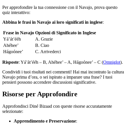
Per approfondire la tua connessione con il Navajo, prova questo
quiz interattivo:
Abbina le frasi in Navajo ai loro significati in inglese
:
Frase in Navajo
Opzioni di Significato in Inglese
Yá’át’ééh
A. Grazie
Ahéhee’
B. Ciao
Hágoónee’
C. Arrivederci
Risposte
: Yá’át’ééh – B, Ahéhee’ – A, Hágoónee’ – C (
Omniglot
).
Condividi i tuoi risultati nei commenti! Hai mai incontrato la cultura
Navajo prima d’ora, o sei ispirato a imparare una frase? I tuoi
pensieri possono accendere discussioni significative.
Risorse per Approfondire
Approfondisci Diné Bizaad con queste risorse accuratamente
selezionate:
Apprendimento e Preservazione
: