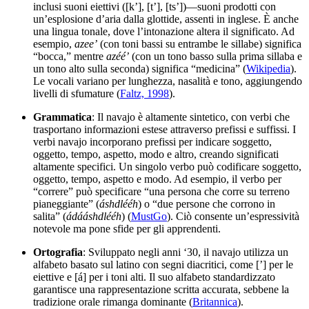
inclusi suoni eiettivi ([kʼ], [tʼ], [tsʼ])—suoni prodotti con
un’esplosione d’aria dalla glottide, assenti in inglese. È anche
una lingua tonale, dove l’intonazione altera il significato. Ad
esempio,
azeeʼ
(con toni bassi su entrambe le sillabe) significa
“bocca,” mentre
azééʼ
(con un tono basso sulla prima sillaba e
un tono alto sulla seconda) significa “medicina” (
Wikipedia
).
Le vocali variano per lunghezza, nasalità e tono, aggiungendo
livelli di sfumature (
Faltz, 1998
).
Grammatica
: Il navajo è altamente sintetico, con verbi che
trasportano informazioni estese attraverso prefissi e suffissi. I
verbi navajo incorporano prefissi per indicare soggetto,
oggetto, tempo, aspetto, modo e altro, creando significati
altamente specifici. Un singolo verbo può codificare soggetto,
oggetto, tempo, aspetto e modo. Ad esempio, il verbo per
“correre” può specificare “una persona che corre su terreno
pianeggiante” (
áshdlééh
) o “due persone che corrono in
salita” (
ádááshdlééh
) (
MustGo
). Ciò consente un’espressività
notevole ma pone sfide per gli apprendenti.
Ortografia
: Sviluppato negli anni ‘30, il navajo utilizza un
alfabeto basato sul latino con segni diacritici, come [ʼ] per le
eiettive e [á] per i toni alti. Il suo alfabeto standardizzato
garantisce una rappresentazione scritta accurata, sebbene la
tradizione orale rimanga dominante (
Britannica
).