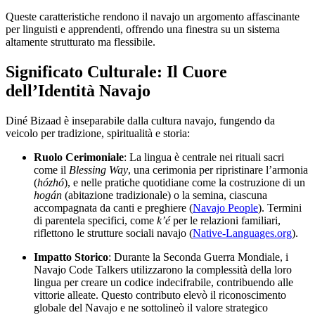
Queste caratteristiche rendono il navajo un argomento affascinante
per linguisti e apprendenti, offrendo una finestra su un sistema
altamente strutturato ma flessibile.
Significato Culturale: Il Cuore
dell’Identità Navajo
Diné Bizaad è inseparabile dalla cultura navajo, fungendo da
veicolo per tradizione, spiritualità e storia:
Ruolo Cerimoniale
: La lingua è centrale nei rituali sacri
come il
Blessing Way
, una cerimonia per ripristinare l’armonia
(
hózhó
), e nelle pratiche quotidiane come la costruzione di un
hogán
(abitazione tradizionale) o la semina, ciascuna
accompagnata da canti e preghiere (
Navajo People
). Termini
di parentela specifici, come
k’é
per le relazioni familiari,
riflettono le strutture sociali navajo (
Native-Languages.org
).
Impatto Storico
: Durante la Seconda Guerra Mondiale, i
Navajo Code Talkers utilizzarono la complessità della loro
lingua per creare un codice indecifrabile, contribuendo alle
vittorie alleate. Questo contributo elevò il riconoscimento
globale del Navajo e ne sottolineò il valore strategico