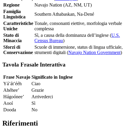
Regione
Navajo Nation (AZ, NM, UT)
Famiglia
Southern Athabaskan, Na-Dené
Linguistica
Caratteristiche
Tonale, consonanti eiettive, morfologia verbale
Uniche
complessa
Stato di
Sì, a causa della dominanza dell’inglese (
U.S.
Minaccia
Census Bureau
)
Sforzi di
Scuole di immersione, status di lingua ufficiale,
Conservazione
strumenti digitali (
Navajo Nation Government
)
Tavola Frasale Interattiva
Frase Navajo
Significato in Inglese
Yá’át’ééh
Ciao
Ahéhee’
Grazie
Hágoónee’
Arrivederci
Aooí
Sì
Dooda
No
Riferimenti