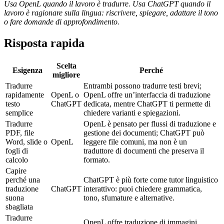
Usa OpenL quando il lavoro è tradurre. Usa ChatGPT quando il
lavoro è ragionare sulla lingua: riscrivere, spiegare, adattare il tono
o fare domande di approfondimento.
Risposta rapida
Scelta
Esigenza
Perché
migliore
Tradurre
Entrambi possono tradurre testi brevi;
rapidamente
OpenL o
OpenL offre un’interfaccia di traduzione
testo
ChatGPT
dedicata, mentre ChatGPT ti permette di
semplice
chiedere varianti e spiegazioni.
Tradurre
OpenL è pensato per flussi di traduzione e
PDF, file
gestione dei documenti; ChatGPT può
Word, slide o
OpenL
leggere file comuni, ma non è un
fogli di
traduttore di documenti che preserva il
calcolo
formato.
Capire
perché una
ChatGPT è più forte come tutor linguistico
traduzione
ChatGPT
interattivo: puoi chiedere grammatica,
suona
tono, sfumature e alternative.
sbagliata
Tradurre
OpenL offre traduzione di immagini,