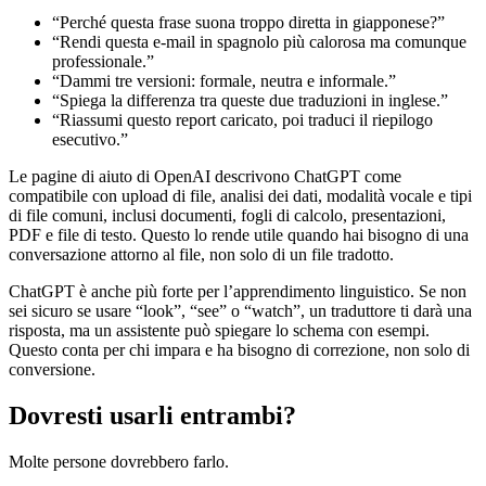
“Perché questa frase suona troppo diretta in giapponese?”
“Rendi questa e-mail in spagnolo più calorosa ma comunque
professionale.”
“Dammi tre versioni: formale, neutra e informale.”
“Spiega la differenza tra queste due traduzioni in inglese.”
“Riassumi questo report caricato, poi traduci il riepilogo
esecutivo.”
Le pagine di aiuto di OpenAI descrivono ChatGPT come
compatibile con upload di file, analisi dei dati, modalità vocale e tipi
di file comuni, inclusi documenti, fogli di calcolo, presentazioni,
PDF e file di testo. Questo lo rende utile quando hai bisogno di una
conversazione attorno al file, non solo di un file tradotto.
ChatGPT è anche più forte per l’apprendimento linguistico. Se non
sei sicuro se usare “look”, “see” o “watch”, un traduttore ti darà una
risposta, ma un assistente può spiegare lo schema con esempi.
Questo conta per chi impara e ha bisogno di correzione, non solo di
conversione.
Dovresti usarli entrambi?
Molte persone dovrebbero farlo.