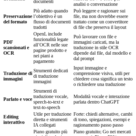
documenti
analisi o conversazione
Più adatto quando
Può leggere e ragionare sui
Preservazione
l’obiettivo è un
file, ma non dovrebbe essere
del formato
flusso di documenti
trattato come un convertitore
tradotti
di file che preserva il layout
OpenL include
Può lavorare con file e
funzionalità legate
PDF
immagini caricati, ma la
all’OCR nelle sue
scansionati e
traduzione in stile OCR
pagine prodotto e
OCR
dipende dal file, dal modello e
nei piani a
dal prompt
pagamento
Input immagine e
Strumenti dedicati
Traduzione di
comprensione visiva, utili per
di traduzione
immagini
chiedere cosa significa un testo
immagini
o richiedere una traduzione
Strumenti di
traduzione vocale,
Modalità vocale e interazione
Parlato e voce
speech-to-text e
parlata dentro ChatGPT
text-to-speech
Utile per traduzione
Forte: chiedi alternative, cambi
Editing
diretta e strumenti
di tono, spiegazioni, esempi e
interattivo
IA collegati
ragionamento passo passo
Piano gratuito più
Piano gratuito; Go nei mercati