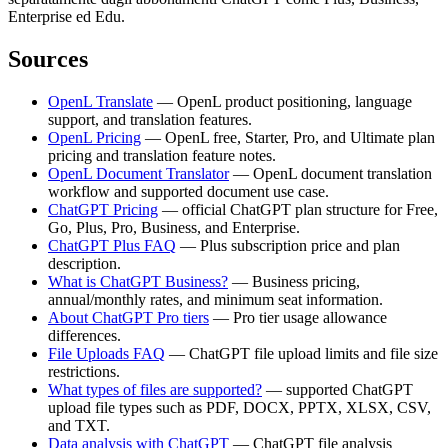
Enterprise ed Edu.
Sources
OpenL Translate
— OpenL product positioning, language
support, and translation features.
OpenL Pricing
— OpenL free, Starter, Pro, and Ultimate plan
pricing and translation feature notes.
OpenL Document Translator
— OpenL document translation
workflow and supported document use case.
ChatGPT Pricing
— official ChatGPT plan structure for Free,
Go, Plus, Pro, Business, and Enterprise.
ChatGPT Plus FAQ
— Plus subscription price and plan
description.
What is ChatGPT Business?
— Business pricing,
annual/monthly rates, and minimum seat information.
About ChatGPT Pro tiers
— Pro tier usage allowance
differences.
File Uploads FAQ
— ChatGPT file upload limits and file size
restrictions.
What types of files are supported?
— supported ChatGPT
upload file types such as PDF, DOCX, PPTX, XLSX, CSV,
and TXT.
Data analysis with ChatGPT
— ChatGPT file analysis