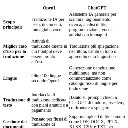
OpenL
ChatGPT
Assistente IA generale per
Traduzione IA per
scrittura, ragionamento,
Scopo
testo, documenti,
ricerca, analisi di file,
principale
immagini e voce
programmazione, voce e
attività con immagini
Attività di
Miglior caso
traduzione dirette in
Traduzione più spiegazione,
d’uso per la
cui l’output deve
riscrittura, cambi di tono o
traduzione
essere pronto
apprendimento linguistico
all’uso
Generazione e traduzione
multilingue, ma non
Oltre 100 lingue
Lingue
commercializzato come
secondo OpenL
catalogo fisso di lingue per
traduzione
Interfaccia di
Basato su prompt: chiedi a
Traduzione di
traduzione dedicata
ChatGPT di tradurre, rivedere,
testo
con piani gratuiti e a
confrontare o spiegare
pagamento
Supporta upload di file comuni
Pensato per flussi di
Gestione dei
come PDF, DOCX, PPTX,
traduzione di
documenti
XLSX, CSV e TXT per