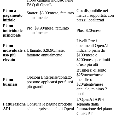
1.500 caratteri indicato nelle
FAQ di OpenL
Piano a
Go: disponibile nei
Starter: $8.90/mese, fatturato
pagamento
mercati supportati, con
annualmente
iniziale
prezzi localizzati
Piano
Pro: $9.90/mese, fatturato
individuale
Plus: $20/mese
annualmente
principale
Livelli Pro: i
Piano
documenti OpenAI
individuale a
Ultimate: $29.90/mese,
indicano piani da
uso più
fatturato annualmente
$100/mese e
elevato
$200/mese per limiti
d’uso più alti
Business: di solito
$25/utente/mese
Opzioni Enterprise/contatto
Piano
mensile o
possono applicarsi per flussi
business
$20/utente/mese
più grandi
annuale, minimo 2
posti
L’OpenAI API è
Fatturazione
Consulta le pagine prodotto
separata dalla
API
ed enterprise attuali di OpenL
fatturazione del piano
ChatGPT