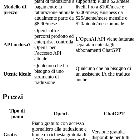
piani di traduzione a
supportati; Plus a $20/mese;
Modello di
pagamento; la
livelli Pro a $100/mese e
prezzo
fatturazione annuale
$200/mese; Business da
attualmente parte da
$25/utente/mese mensile o
$8.90/mese
$20/utente/mese annuale
OpenL offre
percorsi prodotto ed
L’OpenAI API viene fatturata
enterprise; controlla
API inclusa?
separatamente dagli
OpenL per
abbonamenti ChatGPT
l’accesso API
attuale
Qualcuno che ha
Qualcuno che ha bisogno di
bisogno di uno
Utente ideale
un assistente IA che traduca
strumento di
anche
traduzione
Prezzi
Tipo di
OpenL
ChatGPT
piano
Piano gratuito con accesso
giornaliero alla traduzione e
Versione gratuita
Gratis
limite di richiesta gratuita di
disponibile per tutti