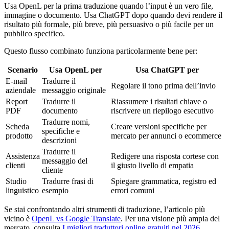
Usa OpenL per la prima traduzione quando l’input è un vero file,
immagine o documento. Usa ChatGPT dopo quando devi rendere il
risultato più formale, più breve, più persuasivo o più facile per un
pubblico specifico.
Questo flusso combinato funziona particolarmente bene per:
Scenario
Usa OpenL per
Usa ChatGPT per
E-mail
Tradurre il
Regolare il tono prima dell’invio
aziendale
messaggio originale
Report
Tradurre il
Riassumere i risultati chiave o
PDF
documento
riscrivere un riepilogo esecutivo
Tradurre nomi,
Scheda
Creare versioni specifiche per
specifiche e
prodotto
mercato per annunci o ecommerce
descrizioni
Tradurre il
Assistenza
Redigere una risposta cortese con
messaggio del
clienti
il giusto livello di empatia
cliente
Studio
Tradurre frasi di
Spiegare grammatica, registro ed
linguistico
esempio
errori comuni
Se stai confrontando altri strumenti di traduzione, l’articolo più
vicino è
OpenL vs Google Translate
. Per una visione più ampia del
mercato, consulta
I migliori traduttori online gratuiti nel 2026
.