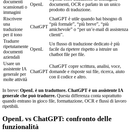
documenti
OpenL
documenti, OCR e parlato in un unico
scansionati o
prodotto di traduzione.
immagini
Riscrivere
ChatGPT è utile quando hai bisogno di
una
“più formale”, “più breve”, “più
ChatGPT
traduzione
amichevole” o “per un’e-mail di assistenza
per il tono
clienti”.
Tradurre
Un flusso di traduzione dedicato è più
ripetutamente
OpenL
facile da ripetere rispetto a istruire un
documenti
chatbot file per file.
aziendali
Usare un
ChatGPT copre scrittura, analisi, voce,
assistente IA
ChatGPT
domande e risposte sui file, ricerca, aiuto
generale per
con il codice e altro.
molte attività
In breve:
OpenL è un traduttore. ChatGPT è un assistente IA
generale che può tradurre.
Questa differenza conta soprattutto
quando entrano in gioco file, formattazione, OCR e flussi di lavoro
ripetibili.
OpenL vs ChatGPT: confronto delle
funzionalità