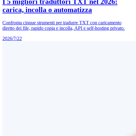
I 5 migliori traduttori TXT nel 2026:
carica, incolla o automatizza
Confronta cinque strumenti per tradurre TXT con caricamento
diretto dei file, rapido copia e incolla, API e self-hosting privato.
2026/7/22