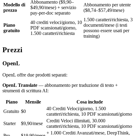
Abbonamento ($9,90–
Modello di
Abbonamento per utente
$49,90/mese) + servizio
prezzo
($8,74–$57,49/mese)
pay-per-doc separato
1.500 caratteri/richiesta, 3
40 crediti veloci/giorno, 10
Piano
documenti/mese (i testi
PDF scansionati/giorno,
gratuito
possono essere usati per
1.500 caratteri/richiesta
training)
Prezzi
OpenL
OpenL offre due prodotti separati:
OpenL Translate
— abbonamento per traduzione di testo +
strumenti di scrittura AI:
Piano
Mensile
Cosa include
40 Crediti Veloci/giorno, 1.500
Gratuito
$0
caratteri/richiesta, 10 PDF scansionati/giorno
Crediti Veloci illimitati, 30.000
Starter
$9,90/mese
caratteri/richiesta, 10 PDF scansionati/giorno
+ 1.000 Crediti Avanzati/mese, DeepThink,
Pro
$19,90/mese