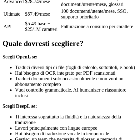
Advanced
$28.74/mese
documenti/utente/mese, glossari
100 documenti/utente/mese, SSO,
Ultimate
$57.49/mese
supporto prioritario
$5.49 base +
API
Fatturazione a consumo per carattere
$25/1M caratteri
Quale dovresti scegliere?
Scegli OpenL se:
Traduci diversi tipi di file (fogli di calcolo, sottotitoli, e-book)
Hai bisogno di OCR integrato per PDF scansionati
Traduci documenti solo occasionalmente e non vuoi un
abbonamento completo
Vuoi controllo grammaticale, AI humanizer e riassuntore
inclusi
Scegli DeepL se:
Ti interessa soprattutto la fluidità e la naturalezza della
traduzione
Lavori principalmente con lingue europee
Hai bisogno di traduzione vocale in tempo reale
Gestisci un team che necessita di glossari e memoria di