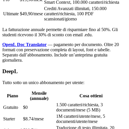
Smart Context, 100.000 caratteri/richiesta
Crediti Avanzati illimitati, 150.000
Ultimate
$49,90/mese
caratteri/richiesta, 100 PDF
scansionati/giorno
La fatturazione annuale permette di risparmiare fino al 50%. Gli
studenti ricevono il 30% di sconto con email .edu.
OpenL Doc Translator
— pagamento per documento. Oltre 20
formati con preservazione completa di layout, font e tabelle.
Separato dall’abbonamento. Include un’anteprima gratuita
giornaliera.
DeepL
Tutto sotto un unico abbonamento per utente:
Mensile
Piano
Cosa ottieni
(annuale)
1.500 caratteri/richiesta, 3
Gratuito
$0
documenti/mese (5 MB)
1M caratteri/utente/mese, 5
Starter
$8.74/mese
documenti/utente/mese
Traduzione di testo illimitata, 20