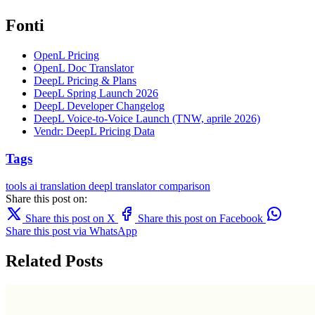
Fonti
OpenL Pricing
OpenL Doc Translator
DeepL Pricing & Plans
DeepL Spring Launch 2026
DeepL Developer Changelog
DeepL Voice-to-Voice Launch (TNW, aprile 2026)
Vendr: DeepL Pricing Data
Tags
tools
ai translation
deepl
translator comparison
Share this post on:
Share this post on X
Share this post on Facebook
Share this post via WhatsApp
Related Posts