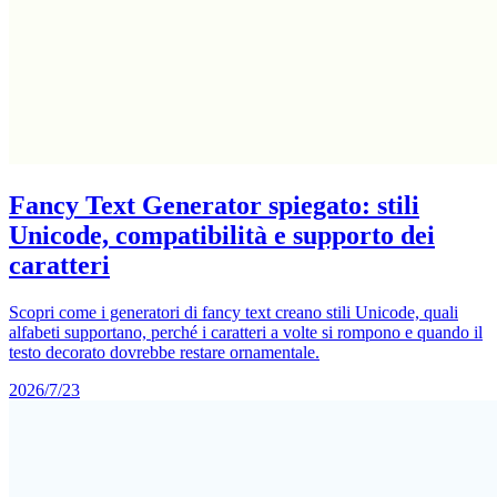
Fancy Text Generator spiegato: stili
Unicode, compatibilità e supporto dei
caratteri
Scopri come i generatori di fancy text creano stili Unicode, quali
alfabeti supportano, perché i caratteri a volte si rompono e quando il
testo decorato dovrebbe restare ornamentale.
2026/7/23