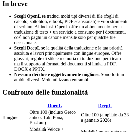
In breve
Scegli OpenL se
traduci molti tipi diversi di file (fogli di
calcolo, sottotitoli, e-book, PDF scansionati) e vuoi strumenti
di scrittura AI inclusi. OpenL offre un abbonamento per la
traduzione di testo + un servizio a consumo per i documenti,
così non paghi un canone mensile solo per qualche file
occasionale.
Scegli DeepL se
la qualità della traduzione è la tua priorità
assoluta e lavori principalmente con lingue europee. Offre
glossari, regole di stile e memoria di traduzione per i team —
ma il supporto ai formati dei documenti si limita a PDF,
DOCX e PPTX.
Nessuno dei due è oggettivamente migliore.
Sono forti in
ambiti diversi. Molti utilizzano entrambi.
Confronto delle funzionalità
OpenL
DeepL
Oltre 100 (incluso Greco
Oltre 100 (ampliato da 33
Lingue
antico, Toki Pona,
a gennaio 2026)
Euskara)
Modalità Veloce +
Modalità unica, nota per