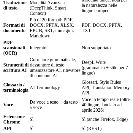
Traduzione
Modalità Avanzata
la naturalezza nelle
di testo
(DeepThink, Smart
lingue europee
Context)
Più di 20 formati: PDF,
Formati di
DOCX, PPTX, XLSX,
PDF, DOCX, PPTX,
documento
EPUB, SRT, immagini,
TXT
Markdown
PDF
scansionati
Integrato
Non supportato
(OCR)
Correttore grammaticale,
DeepL Write
Strumenti di
riassuntore di testo,
(grammatica + stile per 7
scrittura AI
umanizzatore AI, rilevatore
lingue)
di contenuti AI
Glossari, Style Rules
Glossario /
AI Terminology
API, Translation Memory
terminologia
API
Voce in tempo reale (oltre
Da voce a testo + da testo
Voce
40 lingue, lanciato ad
a voce
aprile 2026)
Estensione
Sì
Sì (anche Firefox, Edge)
Chrome
API
Sì
Sì (REST)