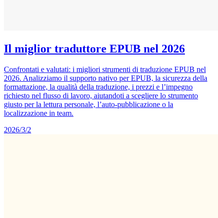
Il miglior traduttore EPUB nel 2026
Confrontati e valutati: i migliori strumenti di traduzione EPUB nel
2026. Analizziamo il supporto nativo per EPUB, la sicurezza della
formattazione, la qualità della traduzione, i prezzi e l’impegno
richiesto nel flusso di lavoro, aiutandoti a scegliere lo strumento
giusto per la lettura personale, l’auto-pubblicazione o la
localizzazione in team.
2026/3/2