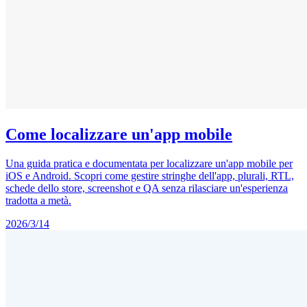
Come localizzare un'app mobile
Una guida pratica e documentata per localizzare un'app mobile per
iOS e Android. Scopri come gestire stringhe dell'app, plurali, RTL,
schede dello store, screenshot e QA senza rilasciare un'esperienza
tradotta a metà.
2026/3/14