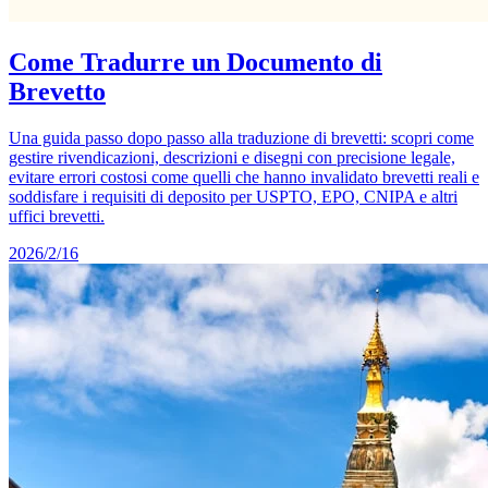
Come Tradurre un Documento di
Brevetto
Una guida passo dopo passo alla traduzione di brevetti: scopri come
gestire rivendicazioni, descrizioni e disegni con precisione legale,
evitare errori costosi come quelli che hanno invalidato brevetti reali e
soddisfare i requisiti di deposito per USPTO, EPO, CNIPA e altri
uffici brevetti.
2026/2/16