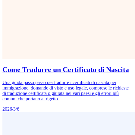
Come Tradurre un Certificato di Nascita
Una guida passo passo per tradurre i certificati di nascita per
immigrazione, domande di visto e uso legale, comprese le richieste
di traduzione certificata o giurata nei vari paesi e gli errori più
comuni che portano al rigetto.
2026/3/6