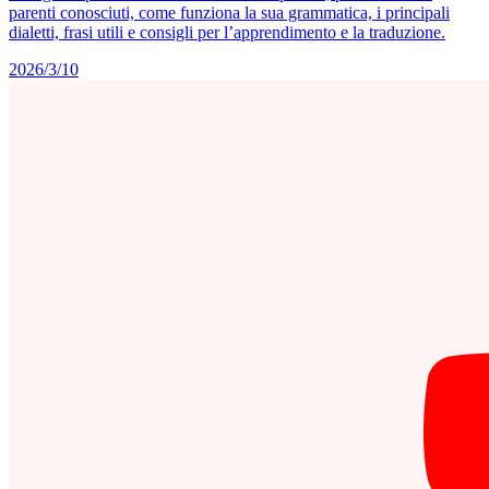
parenti conosciuti, come funziona la sua grammatica, i principali
dialetti, frasi utili e consigli per l’apprendimento e la traduzione.
2026/3/10