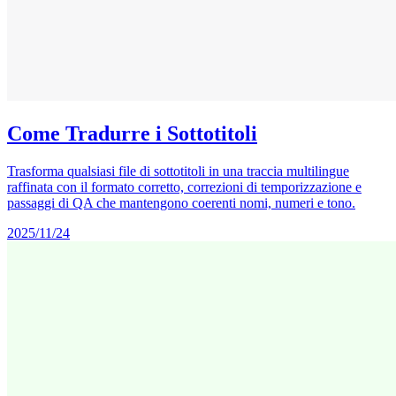
Come Tradurre i Sottotitoli
Trasforma qualsiasi file di sottotitoli in una traccia multilingue
raffinata con il formato corretto, correzioni di temporizzazione e
passaggi di QA che mantengono coerenti nomi, numeri e tono.
2025/11/24