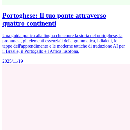
Portoghese: Il tuo ponte attraverso
quattro continenti
Una guida pratica alla lingua che copre la storia del portoghese, la
pronuncia, gli elementi essenziali della grammatica, i dialetti, le
tappe dell'apprendimento e le moderne tattiche di traduzione AI per
il Brasile, il Portogallo e l'Africa lusofona.
2025/11/19