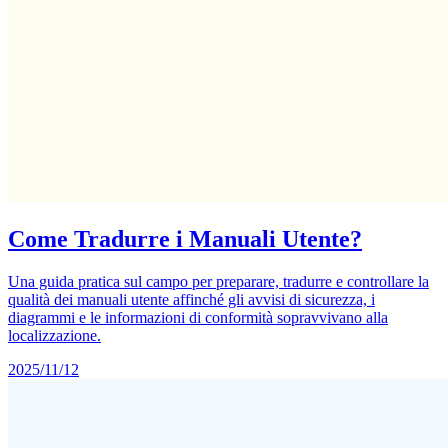
Come Tradurre i Manuali Utente?
Una guida pratica sul campo per preparare, tradurre e controllare la
qualità dei manuali utente affinché gli avvisi di sicurezza, i
diagrammi e le informazioni di conformità sopravvivano alla
localizzazione.
2025/11/12