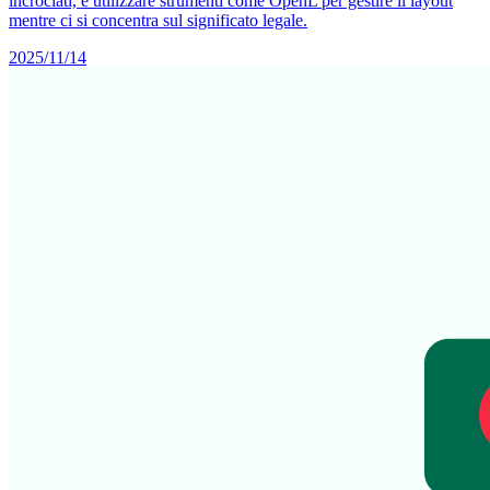
incrociati, e utilizzare strumenti come OpenL per gestire il layout
mentre ci si concentra sul significato legale.
2025/11/14