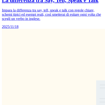
La differenza tra Say, Tell, Speak e Talk
Impara la differenza tra say, tell, speak e talk con regole chiare,
schemi tipici ed esempi reali, così smetterai di esitare ogni volta che
scegli un verbo in inglese.
2025/11/18