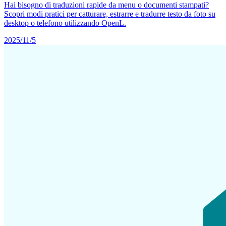
Hai bisogno di traduzioni rapide da menu o documenti stampati?
Scopri modi pratici per catturare, estrarre e tradurre testo da foto su
desktop o telefono utilizzando OpenL.
2025/11/5