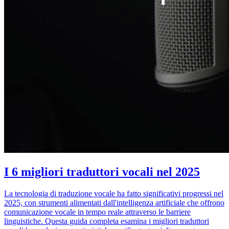
I 6 migliori traduttori vocali nel 2025
La tecnologia di traduzione vocale ha fatto significativi progressi nel
2025, con strumenti alimentati dall'intelligenza artificiale che offrono
comunicazione vocale in tempo reale attraverso le barriere
linguistiche. Questa guida completa esamina i migliori traduttori