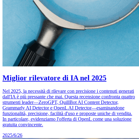
Miglior rilevatore di IA nel 2025
Nel 2025, la necessità di rilevare con precisione i contenuti generati
dall'IA è più pressante che mai. Questa recensione confronta quattro
strumenti leader—ZeroGPT, QuillBot AI Content Detector,
Grammarly AI Detector e OpenL AI Detector—esaminandone
funzionalità, precisione, facilità d'uso e proposte uniche di vendita.
In particolare, evidenziamo l'offerta di OpenL come una soluzione
gratuita convincente.
2025/6/26