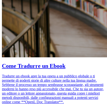
Come Tradurre un Ebook
Tradurre un ebook apre la tua opera a un pubblico globale o ti
permette di goderti storie di altre culture nella tua lingua madre.
Sebbene il processo un tempo sembrasse scoraggiante, gli strumenti
moderni lo hanno reso più accessibile che mai. Che tu sia un autore,
un editore o un lettore appassionato, questa guida copre i migliori
metodi disponibili, dalle configurazioni manuali a potenti servizi
online come **OpenL Doc Translator**.