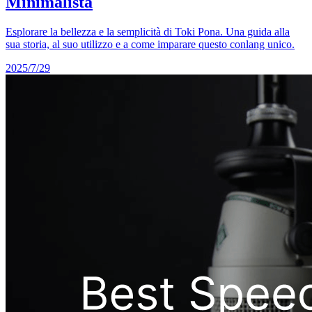
Minimalista
Esplorare la bellezza e la semplicità di Toki Pona. Una guida alla
sua storia, al suo utilizzo e a come imparare questo conlang unico.
2025/7/29