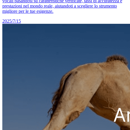
vocali basandosi su caratteristiche verificate, tassi di accuratezza e
prestazioni nel mondo reale, aiutandoti a scegliere lo strumento
migliore per le tue esigenze.
2025/7/15