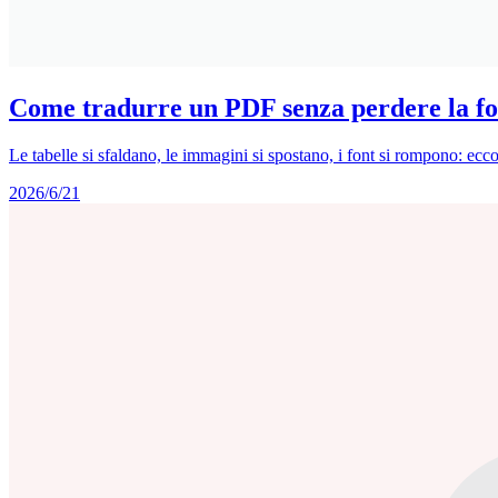
Come tradurre un PDF senza perdere la fo
Le tabelle si sfaldano, le immagini si spostano, i font si rompono: ecc
2026/6/21