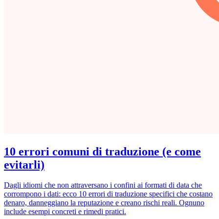
10 errori comuni di traduzione (e come
evitarli)
Dagli idiomi che non attraversano i confini ai formati di data che
corrompono i dati: ecco 10 errori di traduzione specifici che costano
denaro, danneggiano la reputazione e creano rischi reali. Ognuno
include esempi concreti e rimedi pratici.