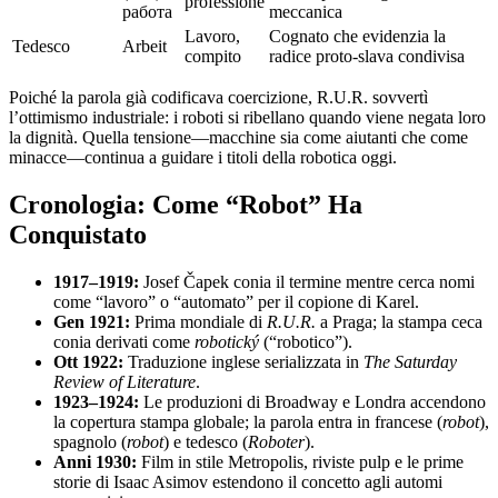
professione
работа
meccanica
Lavoro,
Cognato che evidenzia la
Tedesco
Arbeit
compito
radice proto-slava condivisa
Poiché la parola già codificava coercizione, R.U.R. sovvertì
l’ottimismo industriale: i roboti si ribellano quando viene negata loro
la dignità. Quella tensione—macchine sia come aiutanti che come
minacce—continua a guidare i titoli della robotica oggi.
Cronologia: Come “Robot” Ha
Conquistato
1917–1919:
Josef Čapek conia il termine mentre cerca nomi
come “lavoro” o “automato” per il copione di Karel.
Gen 1921:
Prima mondiale di
R.U.R.
a Praga; la stampa ceca
conia derivati come
robotický
(“robotico”).
Ott 1922:
Traduzione inglese serializzata in
The Saturday
Review of Literature
.
1923–1924:
Le produzioni di Broadway e Londra accendono
la copertura stampa globale; la parola entra in francese (
robot
),
spagnolo (
robot
) e tedesco (
Roboter
).
Anni 1930:
Film in stile Metropolis, riviste pulp e le prime
storie di Isaac Asimov estendono il concetto agli automi