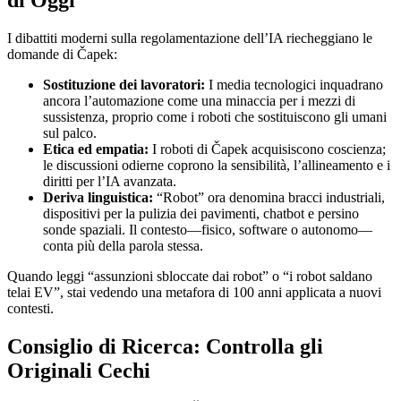
di Oggi
I dibattiti moderni sulla regolamentazione dell’IA riecheggiano le
domande di Čapek:
Sostituzione dei lavoratori:
I media tecnologici inquadrano
ancora l’automazione come una minaccia per i mezzi di
sussistenza, proprio come i roboti che sostituiscono gli umani
sul palco.
Etica ed empatia:
I roboti di Čapek acquisiscono coscienza;
le discussioni odierne coprono la sensibilità, l’allineamento e i
diritti per l’IA avanzata.
Deriva linguistica:
“Robot” ora denomina bracci industriali,
dispositivi per la pulizia dei pavimenti, chatbot e persino
sonde spaziali. Il contesto—fisico, software o autonomo—
conta più della parola stessa.
Quando leggi “assunzioni sbloccate dai robot” o “i robot saldano
telai EV”, stai vedendo una metafora di 100 anni applicata a nuovi
contesti.
Consiglio di Ricerca: Controlla gli
Originali Cechi