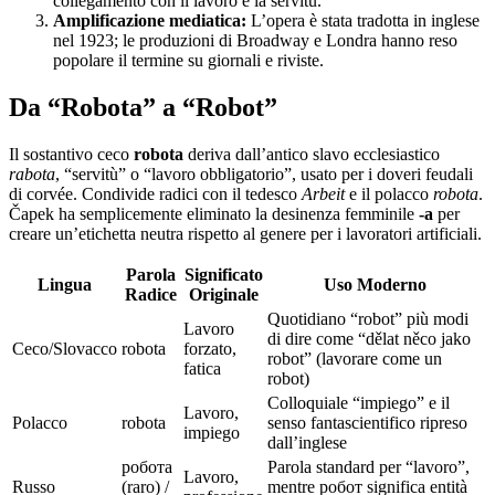
collegamento con il lavoro e la servitù.
Amplificazione mediatica:
L’opera è stata tradotta in inglese
nel 1923; le produzioni di Broadway e Londra hanno reso
popolare il termine su giornali e riviste.
Da “Robota” a “Robot”
Il sostantivo ceco
robota
deriva dall’antico slavo ecclesiastico
rabota
, “servitù” o “lavoro obbligatorio”, usato per i doveri feudali
di corvée. Condivide radici con il tedesco
Arbeit
e il polacco
robota
.
Čapek ha semplicemente eliminato la desinenza femminile
-a
per
creare un’etichetta neutra rispetto al genere per i lavoratori artificiali.
Parola
Significato
Lingua
Uso Moderno
Radice
Originale
Quotidiano “robot” più modi
Lavoro
di dire come “dělat něco jako
Ceco/Slovacco
robota
forzato,
robot” (lavorare come un
fatica
robot)
Colloquiale “impiego” e il
Lavoro,
Polacco
robota
senso fantascientifico ripreso
impiego
dall’inglese
робота
Parola standard per “lavoro”,
Lavoro,
Russo
(raro) /
mentre робот significa entità