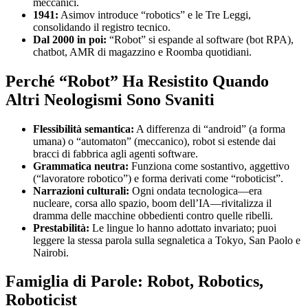
meccanici.
1941:
Asimov introduce “robotics” e le Tre Leggi,
consolidando il registro tecnico.
Dal 2000 in poi:
“Robot” si espande al software (bot RPA),
chatbot, AMR di magazzino e Roomba quotidiani.
Perché “Robot” Ha Resistito Quando
Altri Neologismi Sono Svaniti
Flessibilità semantica:
A differenza di “android” (a forma
umana) o “automaton” (meccanico), robot si estende dai
bracci di fabbrica agli agenti software.
Grammatica neutra:
Funziona come sostantivo, aggettivo
(“lavoratore robotico”) e forma derivati come “roboticist”.
Narrazioni culturali:
Ogni ondata tecnologica—era
nucleare, corsa allo spazio, boom dell’IA—rivitalizza il
dramma delle macchine obbedienti contro quelle ribelli.
Prestabilità:
Le lingue lo hanno adottato invariato; puoi
leggere la stessa parola sulla segnaletica a Tokyo, San Paolo e
Nairobi.
Famiglia di Parole: Robot, Robotics,
Roboticist