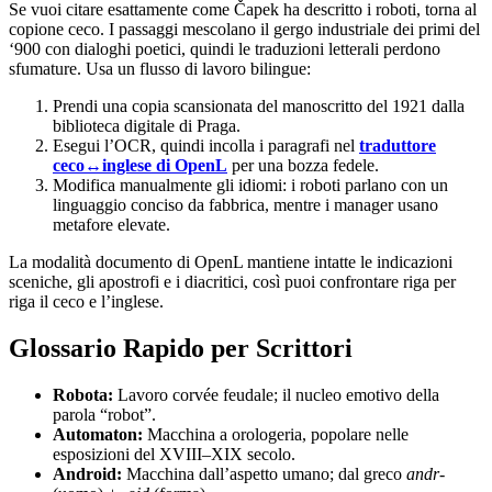
Se vuoi citare esattamente come Čapek ha descritto i roboti, torna al
copione ceco. I passaggi mescolano il gergo industriale dei primi del
‘900 con dialoghi poetici, quindi le traduzioni letterali perdono
sfumature. Usa un flusso di lavoro bilingue:
Prendi una copia scansionata del manoscritto del 1921 dalla
biblioteca digitale di Praga.
Esegui l’OCR, quindi incolla i paragrafi nel
traduttore
ceco↔inglese di OpenL
per una bozza fedele.
Modifica manualmente gli idiomi: i roboti parlano con un
linguaggio conciso da fabbrica, mentre i manager usano
metafore elevate.
La modalità documento di OpenL mantiene intatte le indicazioni
sceniche, gli apostrofi e i diacritici, così puoi confrontare riga per
riga il ceco e l’inglese.
Glossario Rapido per Scrittori
Robota:
Lavoro corvée feudale; il nucleo emotivo della
parola “robot”.
Automaton:
Macchina a orologeria, popolare nelle
esposizioni del XVIII–XIX secolo.
Android:
Macchina dall’aspetto umano; dal greco
andr-