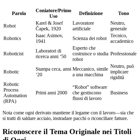
Coniatore/Primo
Parola
Definizione
Tono
Uso
Karel & Josef
Lavoratore
Neutro,
Robot
Čapek, 1920
artificiale
generale
Isaac Asimov,
Tecnico,
Robotics
Scienza dei robot
1941
accademico
Esperto che
Laboratori di
Roboticist
costruisce o studia
Professionale
ricerca anni ‘50
robot
Neutro, può
Stampa ceca, anni
Meccanico, simile
Robotic
implicare
‘20
a una macchina
rigidità
Robotic
“Robot” software
Process
Primi anni 2000
che gestiscono
Business
Automation
flussi di lavoro
(RPA)
Nota come ogni derivato mantiene il legame con il lavoro—sia che
si tratti di saldare acciaio, instradare pacchi o riconciliare fatture.
Riconoscere il Tema Originale nei Titoli