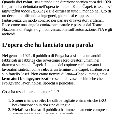
Quando dici
robot
, stai citando una direzione scenica ceca del 1920.
La parola ha debuttato nell’opera teatrale di Karel Čapek
Rossumovi
univerzální roboti (R.U.R.)
e si è diffusa in tutto il mondo nel giro di
un decennio, offrendo a ingegneri, giornalisti e appassionati di
fantascienza un modo conciso per parlare di lavoratori artificiali.
Ecco come una singola coniazione teatrale è passata dal Teatro
Nazionale di Praga a ogni conversazione sull’automazione, l’IA e gli
androidi.
L’opera che ha lanciato una parola
Nel gennaio 1921, il pubblico di Praga ha assistito a umanoidi
fabbricati in fabbrica che rovesciano i loro creatori umani nel
dramma satirico di Čapek. Le note del copione etichettavano i
lavoratori sintetici come
roboti
, un termine che Čapek attribuisce a
suo fratello Josef. Non erano uomini di latta—Čapek immaginava
lavoratori bioingegnerizzati
cresciuti da vasche chimiche che
svolgevano lavori noiosi, sporchi o pericolosi.
Cosa ha reso la parola memorabile?
Suono memorabile:
Le sillabe tagliate e simmetriche (RO-
bot) funzionano in dozzine di lingue.
Metafora chiara:
Il pubblico ha immediatamente compreso il