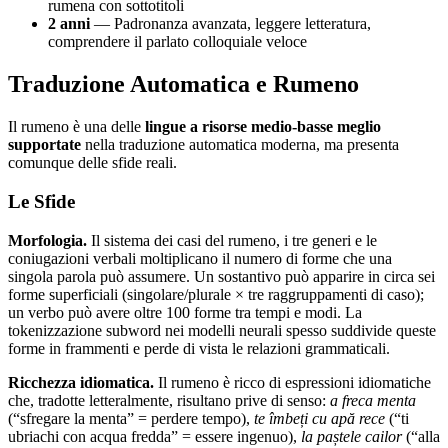
rumena con sottotitoli
2 anni
— Padronanza avanzata, leggere letteratura,
comprendere il parlato colloquiale veloce
Traduzione Automatica e Rumeno
Il rumeno è una delle
lingue a risorse medio-basse meglio
supportate
nella traduzione automatica moderna, ma presenta
comunque delle sfide reali.
Le Sfide
Morfologia.
Il sistema dei casi del rumeno, i tre generi e le
coniugazioni verbali moltiplicano il numero di forme che una
singola parola può assumere. Un sostantivo può apparire in circa sei
forme superficiali (singolare/plurale × tre raggruppamenti di caso);
un verbo può avere oltre 100 forme tra tempi e modi. La
tokenizzazione subword nei modelli neurali spesso suddivide queste
forme in frammenti e perde di vista le relazioni grammaticali.
Ricchezza idiomatica.
Il rumeno è ricco di espressioni idiomatiche
che, tradotte letteralmente, risultano prive di senso:
a freca menta
(“sfregare la menta” = perdere tempo),
te îmbeți cu apă rece
(“ti
ubriachi con acqua fredda” = essere ingenuo),
la paștele cailor
(“alla