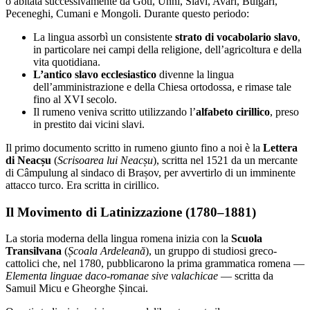
o abitata successivamente da Goti, Unni, Slavi, Avari, Bulgari,
Peceneghi, Cumani e Mongoli. Durante questo periodo:
La lingua assorbì un consistente
strato di vocabolario slavo
,
in particolare nei campi della religione, dell’agricoltura e della
vita quotidiana.
L’antico slavo ecclesiastico
divenne la lingua
dell’amministrazione e della Chiesa ortodossa, e rimase tale
fino al XVI secolo.
Il rumeno veniva scritto utilizzando l’
alfabeto cirillico
, preso
in prestito dai vicini slavi.
Il primo documento scritto in rumeno giunto fino a noi è la
Lettera
di Neacșu
(
Scrisoarea lui Neacșu
), scritta nel 1521 da un mercante
di Câmpulung al sindaco di Brașov, per avvertirlo di un imminente
attacco turco. Era scritta in cirillico.
Il Movimento di Latinizzazione (1780–1881)
La storia moderna della lingua romena inizia con la
Scuola
Transilvana
(
Școala Ardeleană
), un gruppo di studiosi greco-
cattolici che, nel 1780, pubblicarono la prima grammatica romena —
Elementa linguae daco-romanae sive valachicae
— scritta da
Samuil Micu e Gheorghe Șincai.