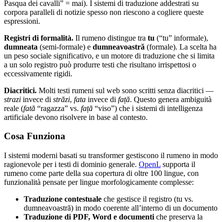
Pasqua dei cavalli” = mai). I sistemi di traduzione addestrati su
corpora paralleli di notizie spesso non riescono a cogliere queste
espressioni.
Registri di formalità.
Il rumeno distingue tra
tu
(“tu” informale),
dumneata
(semi-formale) e
dumneavoastră
(formale). La scelta ha
un peso sociale significativo, e un motore di traduzione che si limita
a un solo registro può produrre testi che risultano irrispettosi o
eccessivamente rigidi.
Diacritici.
Molti testi rumeni sul web sono scritti senza diacritici —
strazi
invece di
străzi
,
fata
invece di
față
. Questo genera ambiguità
reale (
fată
“ragazza” vs.
față
“viso”) che i sistemi di intelligenza
artificiale devono risolvere in base al contesto.
Cosa Funziona
I sistemi moderni basati su transformer gestiscono il rumeno in modo
ragionevole per i testi di dominio generale.
OpenL
supporta il
rumeno come parte della sua copertura di oltre 100 lingue, con
funzionalità pensate per lingue morfologicamente complesse:
Traduzione contestuale
che gestisce il registro (tu vs.
dumneavoastră) in modo coerente all’interno di un documento
Traduzione di PDF, Word e documenti
che preserva la