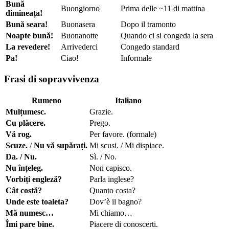
Bună
Buongiorno
Prima delle ~11 di mattina
dimineața!
Bună seara!
Buonasera
Dopo il tramonto
Noapte bună!
Buonanotte
Quando ci si congeda la sera
La revedere!
Arrivederci
Congedo standard
Pa!
Ciao!
Informale
Frasi di sopravvivenza
Rumeno
Italiano
Mulțumesc.
Grazie.
Cu plăcere.
Prego.
Vă rog.
Per favore. (formale)
Scuze.
/
Nu vă supărați.
Mi scusi. / Mi dispiace.
Da. / Nu.
Sì. / No.
Nu înțeleg.
Non capisco.
Vorbiți engleză?
Parla inglese?
Cât costă?
Quanto costa?
Unde este toaleta?
Dov’è il bagno?
Mă numesc…
Mi chiamo…
Îmi pare bine.
Piacere di conoscerti.