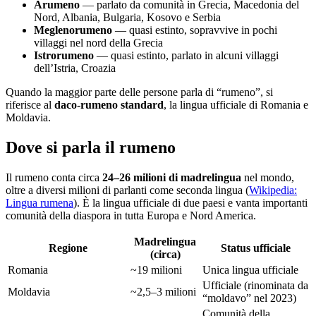
Arumeno
— parlato da comunità in Grecia, Macedonia del
Nord, Albania, Bulgaria, Kosovo e Serbia
Meglenorumeno
— quasi estinto, sopravvive in pochi
villaggi nel nord della Grecia
Istrorumeno
— quasi estinto, parlato in alcuni villaggi
dell’Istria, Croazia
Quando la maggior parte delle persone parla di “rumeno”, si
riferisce al
daco-rumeno standard
, la lingua ufficiale di Romania e
Moldavia.
Dove si parla il rumeno
Il rumeno conta circa
24–26 milioni di madrelingua
nel mondo,
oltre a diversi milioni di parlanti come seconda lingua (
Wikipedia:
Lingua rumena
). È la lingua ufficiale di due paesi e vanta importanti
comunità della diaspora in tutta Europa e Nord America.
Madrelingua
Regione
Status ufficiale
(circa)
Romania
~19 milioni
Unica lingua ufficiale
Ufficiale (rinominata da
Moldavia
~2,5–3 milioni
“moldavo” nel 2023)
Comunità della