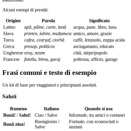
Alcuni esempi di prestiti:
Origine
Parola
Significato
Latino
apă
,
pâine
,
carte
,
lună
acqua, pane, libro, luna
Slava
prieten
,
iubire
,
mulțumesc
amico, amore, grazie
Turca
cafea
,
cearșaf
,
ciorbă
caffè, lenzuolo, zuppa acida
Greca
prosop
,
politicos
asciugamano, educato
Ungherese
oraș
,
neam
città, stirpe/popolo
Francese
fotoliu
,
birou
,
garaj
poltrona, ufficio, garage
Frasi comuni e testo di esempio
Un kit di base per viaggiatori e principianti assoluti.
Saluti
Rumeno
Italiano
Quando si usa
Bună!
/
Salut!
Ciao / Salve
Informale, tra amici o coetanei
Buongiorno /
Formale, con sconosciuti o
Bună ziua!
Salve
anziani