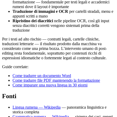
formattazione — fondamentale per testi legali e accademici
rumeni dove il layout è importante
Traduzione di immagini e OCR
per cartelli stradali, menu e
appunti scritti a mano
Ripristino dei diacritici
nelle pipeline OCR, così gli input
senza diacritici corretti vengono sistemati prima della
traduzione
Per i testi ad alto rischio — contratti legali, cartelle cliniche,
traduzioni letterarie — il risultato prodotto dalla macchina va
considerato come una prima bozza. L’intervento umano di post-
editing resta fondamentale, soprattutto per contenuti ricchi di
espressioni idiomatiche o fortemente legati al contesto culturale.
Guide correlate:
Come tradurre un documento Word
Come tradurre file PDF mantenendo la formattazione
Come imparare una nuova lingua in 30 giorni
Fonti
Lingua rumena — Wikipedia
— panoramica linguistica e
storica completa
Grammatica rumena — Wikipedia
— sistema dei casi, generi,