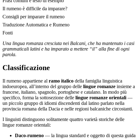
Frasi comuni e testo di esempio
Il rumeno è difficile da imparare?
Consigli per imparare il rumeno
Traduzione Automatica e Rumeno
Fonti
Una lingua romanza cresciuta nei Balcani, che ha mantenuto i casi
grammaticali latini e ha imparato a mettere “il” alla fine di ogni
parola.
Classificazione
Il rumeno appartiene al
ramo italico
della famiglia linguistica
indoeuropea, all’interno del gruppo delle
lingue romanze
insieme a
francese, italiano, spagnolo, portoghese e catalano. In modo più
specifico, forma la sottosezione delle
lingue romanze orientali
—
un piccolo gruppo di idiomi discendenti dal latino parlato nella
provincia romana della Dacia e nelle regioni balcaniche circostanti.
I linguisti distinguono solitamente quattro varietà storiche delle
lingue romanze orientali:
Daco-rumeno
— la lingua standard e oggetto di questa guida