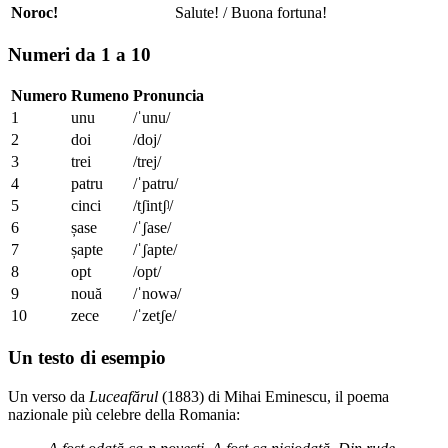
Noroc!
Salute! / Buona fortuna!
Numeri da 1 a 10
Numero
Rumeno
Pronuncia
1
unu
/ˈunu/
2
doi
/doj/
3
trei
/trej/
4
patru
/ˈpatru/
5
cinci
/tʃintʃʲ/
6
șase
/ˈʃase/
7
șapte
/ˈʃapte/
8
opt
/opt/
9
nouă
/ˈnowə/
10
zece
/ˈzetʃe/
Un testo di esempio
Un verso da
Luceafărul
(1883) di Mihai Eminescu, il poema
nazionale più celebre della Romania: