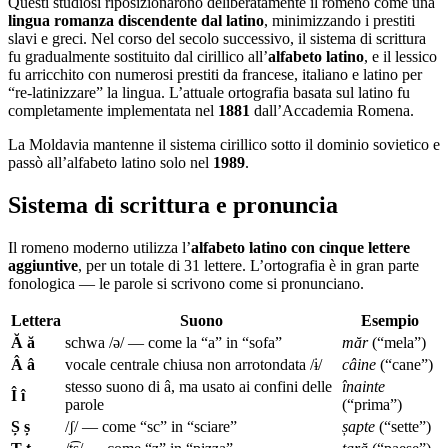
Questi studiosi riposizionarono deliberatamente il romeno come una
lingua romanza discendente dal latino
, minimizzando i prestiti
slavi e greci. Nel corso del secolo successivo, il sistema di scrittura
fu gradualmente sostituito dal cirillico all’
alfabeto latino
, e il lessico
fu arricchito con numerosi prestiti da francese, italiano e latino per
“re-latinizzare” la lingua. L’attuale ortografia basata sul latino fu
completamente implementata nel
1881
dall’Accademia Romena.
La Moldavia mantenne il sistema cirillico sotto il dominio sovietico e
passò all’alfabeto latino solo nel
1989
.
Sistema di scrittura e pronuncia
Il romeno moderno utilizza l’
alfabeto latino con cinque lettere
aggiuntive
, per un totale di 31 lettere. L’ortografia è in gran parte
fonologica — le parole si scrivono come si pronunciano.
Lettera
Suono
Esempio
Ă ă
schwa /ə/ — come la “a” in “sofa”
măr
(“mela”)
Â â
vocale centrale chiusa non arrotondata /ɨ/
câine
(“cane”)
stesso suono di â, ma usato ai confini delle
înainte
Î î
parole
(“prima”)
Ș ș
/ʃ/ — come “sc” in “sciare”
șapte
(“sette”)