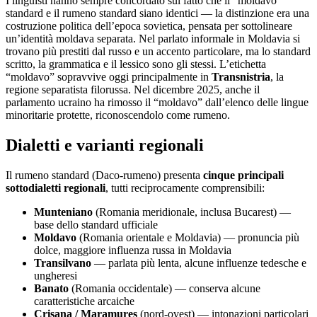
I linguisti hanno sempre concordato sul fatto che il “moldavo”
standard e il rumeno standard siano identici — la distinzione era una
costruzione politica dell’epoca sovietica, pensata per sottolineare
un’identità moldava separata. Nel parlato informale in Moldavia si
trovano più prestiti dal russo e un accento particolare, ma lo standard
scritto, la grammatica e il lessico sono gli stessi. L’etichetta
“moldavo” sopravvive oggi principalmente in
Transnistria
, la
regione separatista filorussa. Nel dicembre 2025, anche il
parlamento ucraino ha rimosso il “moldavo” dall’elenco delle lingue
minoritarie protette, riconoscendolo come rumeno.
Dialetti e varianti regionali
Il rumeno standard (Daco-rumeno) presenta
cinque principali
sottodialetti regionali
, tutti reciprocamente comprensibili:
Munteniano
(Romania meridionale, inclusa Bucarest) —
base dello standard ufficiale
Moldavo
(Romania orientale e Moldavia) — pronuncia più
dolce, maggiore influenza russa in Moldavia
Transilvano
— parlata più lenta, alcune influenze tedesche e
ungheresi
Banato
(Romania occidentale) — conserva alcune
caratteristiche arcaiche
Crișana / Maramureș
(nord-ovest) — intonazioni particolari