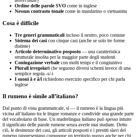
universitate
)
Ordine delle parole SVO
come in inglese
Nessun contrasto tonale
come in mandarino o vietnamita
Cosa è difficile
Tre generi grammaticali
incluso il neutro, poco comune
Sistema dei casi
con cinque casi (anche se solo tre forme
distinte)
Articolo determinativo posposto
— una caratteristica
strutturale insolita per la maggior parte degli studenti
Coniugazione verbale
con molti tempi e il congiuntivo
Plurali irregolari
che seguono diversi schemi invece di una
semplice regola -s/-i
I suoni ă e â/î
richiedono esercizio specifico per chi parla
inglese
Il rumeno è simile all’italiano?
Dal punto di vista grammaticale, sì — il rumeno è la lingua più
vicina all’italiano tra le lingue romanze e condivide una grande parte
del vocabolario di base. Un madrelingua italiano può spesso intuire
il significato delle parole rumene senza averle mai studiate. Detto
ciò, le desinenze dei casi, gli articoli posposti e i prestiti slavi del
rumeno rappresentano comunque un territorio nuovo anche per chi