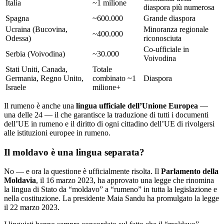
Italia
~1 milione
diaspora più numerosa
Spagna
~600.000
Grande diaspora
Ucraina (Bucovina,
Minoranza regionale
~400.000
Odessa)
riconosciuta
Co-ufficiale in
Serbia (Voivodina)
~30.000
Voivodina
Stati Uniti, Canada,
Totale
Germania, Regno Unito,
combinato ~1
Diaspora
Israele
milione+
Il rumeno è anche una
lingua ufficiale dell’Unione Europea
—
una delle 24 — il che garantisce la traduzione di tutti i documenti
dell’UE in rumeno e il diritto di ogni cittadino dell’UE di rivolgersi
alle istituzioni europee in rumeno.
Il moldavo è una lingua separata?
No — e ora la questione è ufficialmente risolta. Il
Parlamento della
Moldavia
, il 16 marzo 2023, ha approvato una legge che rinomina
la lingua di Stato da “moldavo” a “rumeno” in tutta la legislazione e
nella costituzione. La presidente Maia Sandu ha promulgato la legge
il 22 marzo 2023.