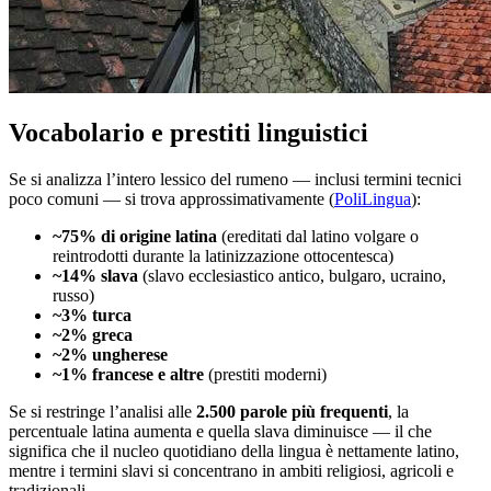
Vocabolario e prestiti linguistici
Se si analizza l’intero lessico del rumeno — inclusi termini tecnici
poco comuni — si trova approssimativamente (
PoliLingua
):
~75% di origine latina
(ereditati dal latino volgare o
reintrodotti durante la latinizzazione ottocentesca)
~14% slava
(slavo ecclesiastico antico, bulgaro, ucraino,
russo)
~3% turca
~2% greca
~2% ungherese
~1% francese e altre
(prestiti moderni)
Se si restringe l’analisi alle
2.500 parole più frequenti
, la
percentuale latina aumenta e quella slava diminuisce — il che
significa che il nucleo quotidiano della lingua è nettamente latino,
mentre i termini slavi si concentrano in ambiti religiosi, agricoli e
tradizionali.