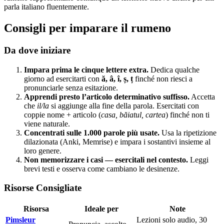
parla italiano fluentemente.
Consigli per imparare il rumeno
Da dove iniziare
Impara prima le cinque lettere extra.
Dedica qualche
giorno ad esercitarti con
ă, â, î, ș, ț
finché non riesci a
pronunciarle senza esitazione.
Apprendi presto l’articolo determinativo suffisso.
Accetta
che
il/la
si aggiunge alla fine della parola. Esercitati con
coppie nome + articolo (
casa, băiatul, cartea
) finché non ti
viene naturale.
Concentrati sulle 1.000 parole più usate.
Usa la ripetizione
dilazionata (Anki, Memrise) e impara i sostantivi insieme al
loro genere.
Non memorizzare i casi — esercitali nel contesto.
Leggi
brevi testi e osserva come cambiano le desinenze.
Risorse Consigliate
Risorsa
Ideale per
Note
Pimsleur
Lezioni solo audio, 30