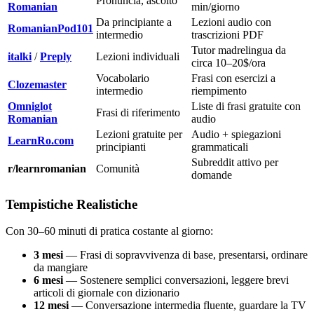
Pronuncia, ascolto
Romanian
min/giorno
Da principiante a
Lezioni audio con
RomanianPod101
intermedio
trascrizioni PDF
Tutor madrelingua da
italki
/
Preply
Lezioni individuali
circa 10–20$/ora
Vocabolario
Frasi con esercizi a
Clozemaster
intermedio
riempimento
Omniglot
Liste di frasi gratuite con
Frasi di riferimento
Romanian
audio
Lezioni gratuite per
Audio + spiegazioni
LearnRo.com
principianti
grammaticali
Subreddit attivo per
r/learnromanian
Comunità
domande
Tempistiche Realistiche
Con 30–60 minuti di pratica costante al giorno:
3 mesi
— Frasi di sopravvivenza di base, presentarsi, ordinare
da mangiare
6 mesi
— Sostenere semplici conversazioni, leggere brevi
articoli di giornale con dizionario
12 mesi
— Conversazione intermedia fluente, guardare la TV