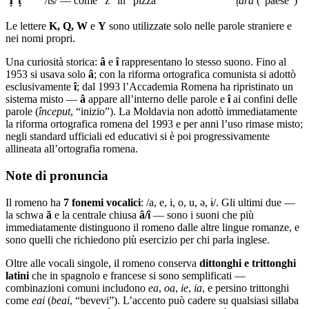
Ț ț
/t͡s/ — come “z” in “pizza”
țară
(“paese”)
Le lettere
K, Q, W
e
Y
sono utilizzate solo nelle parole straniere e
nei nomi propri.
Una curiosità storica:
â
e
î
rappresentano lo stesso suono. Fino al
1953 si usava solo
â
; con la riforma ortografica comunista si adottò
esclusivamente
î
; dal 1993 l’Accademia Romena ha ripristinato un
sistema misto —
â
appare all’interno delle parole e
î
ai confini delle
parole (
început
, “inizio”). La Moldavia non adottò immediatamente
la riforma ortografica romena del 1993 e per anni l’uso rimase misto;
negli standard ufficiali ed educativi si è poi progressivamente
allineata all’ortografia romena.
Note di pronuncia
Il romeno ha
7 fonemi vocalici
: /a, e, i, o, u, ə, ɨ/. Gli ultimi due —
la schwa
ă
e la centrale chiusa
â/î
— sono i suoni che più
immediatamente distinguono il romeno dalle altre lingue romanze, e
sono quelli che richiedono più esercizio per chi parla inglese.
Oltre alle vocali singole, il romeno conserva
dittonghi e trittonghi
latini
che in spagnolo e francese si sono semplificati —
combinazioni comuni includono
ea
,
oa
,
ie
,
ia
, e persino trittonghi
come
eai
(
beai
, “bevevi”). L’accento può cadere su qualsiasi sillaba