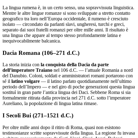
La lingua rumena è, in un certo senso, una sopravvissuta linguistica.
Mentre le altre lingue romanze si sono sviluppate a stretto contatto
geografico tra loro nell’Europa occidentale, il rumeno è cresciuto
isolato — circondato da parlanti slavi, ungheresi, turchi e greci,
separato dai suoi fratelli romanzi per oltre mille anni. Il risultato è
una lingua che appare al tempo stesso profondamente latina e
inequivocabilmente balcanica.
Dacia Romana (106–271 d.C.)
La storia inizia con
la conquista della Dacia da parte
dell’imperatore Traiano
nel 106 d.C. — l’attuale Romania a nord
del Danubio. Coloni, soldati e amministratori romani portarono con
sé il
latino volgare
— il latino parlato quotidianamente nell’ultimo
periodo dell’Impero — e nel giro di poche generazioni questa lingua
sostituì in gran parte l’antica lingua dei Daci. Sebbene Roma si sia
formalmente ritirata dalla provincia nel 271 d.C. sotto l’imperatore
Aureliano, la popolazione di lingua latina rimase.
I Secoli Bui (271–1521 d.C.)
Per oltre mille anni dopo il ritiro di Roma, quasi non esistono
testimonianze scritte sopravvissute della lingua. La regione fu invasa