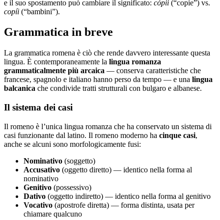
e il suo spostamento può cambiare il significato:
cópii
(“copie”) vs.
copíi
(“bambini”).
Grammatica in breve
La grammatica romena è ciò che rende davvero interessante questa
lingua. È contemporaneamente la
lingua romanza
grammaticalmente più arcaica
— conserva caratteristiche che
francese, spagnolo e italiano hanno perso da tempo — e una
lingua
balcanica
che condivide tratti strutturali con bulgaro e albanese.
Il sistema dei casi
Il romeno è l’unica lingua romanza che ha conservato un sistema di
casi funzionante dal latino. Il romeno moderno ha
cinque casi
,
anche se alcuni sono morfologicamente fusi:
Nominativo
(soggetto)
Accusativo
(oggetto diretto) — identico nella forma al
nominativo
Genitivo
(possessivo)
Dativo
(oggetto indiretto) — identico nella forma al genitivo
Vocativo
(apostrofe diretta) — forma distinta, usata per
chiamare qualcuno