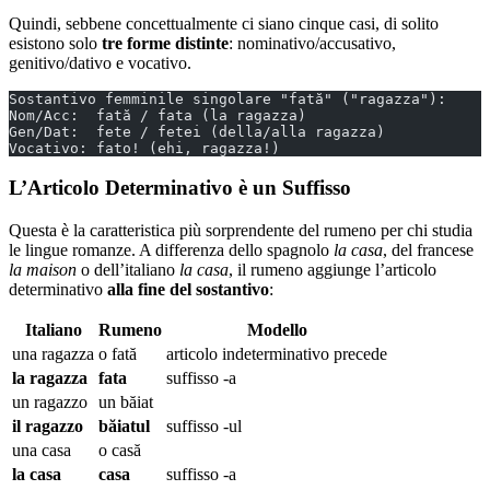
Quindi, sebbene concettualmente ci siano cinque casi, di solito
esistono solo
tre forme distinte
: nominativo/accusativo,
genitivo/dativo e vocativo.
Sostantivo femminile singolare "fată" ("ragazza"):
Nom/Acc:  fată / fata (la ragazza)
Gen/Dat:  fete / fetei (della/alla ragazza)
Vocativo: fato! (ehi, ragazza!)
L’Articolo Determinativo è un Suffisso
Questa è la caratteristica più sorprendente del rumeno per chi studia
le lingue romanze. A differenza dello spagnolo
la casa
, del francese
la maison
o dell’italiano
la casa
, il rumeno aggiunge l’articolo
determinativo
alla fine del sostantivo
:
Italiano
Rumeno
Modello
una ragazza
o fată
articolo indeterminativo precede
la ragazza
fata
suffisso -a
un ragazzo
un băiat
il ragazzo
băiatul
suffisso -ul
una casa
o casă
la casa
casa
suffisso -a