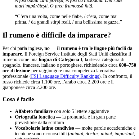
A fost odată ca-n povești,
A fost ca niciodată.
Din rude
mari împărătești,
O prea frumoasă fată.
“C’era una volta, come nelle fiabe, / c’era, come mai
prima, / da grandi stirpi reali, / una bellissima ragazza.”
Il rumeno è difficile da imparare?
Per chi parla inglese,
no — il rumeno è tra le lingue più facili da
imparare
. Il Foreign Service Institute degli Stati Uniti classifica il
rumeno come una
lingua di Categoria I
, la stessa categoria di
spagnolo, francese, italiano e portoghese, richiedendo circa
600–750
ore di lezione
per raggiungere una competenza lavorativa
professionale (
FSI Language Difficulty Rankings
). In confronto, il
russo richiede circa 1.100 ore, l’arabo circa 2.200 ore e il
giapponese circa 2.200 ore.
Cosa è facile
Alfabeto familiare
con solo 5 lettere aggiuntive
Ortografia fonetica
— la pronuncia è in gran parte
prevedibile dalla scrittura
Vocabolario latino condiviso
— molte parole accademiche e
tecniche sono riconoscibili (
animal
,
doctor
,
minut
,
important
,