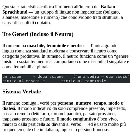
Questa caratteristica colloca il rumeno all’interno del
Balkan
Sprachbund
— un gruppo di lingue non imparentate (bulgaro,
albanese, macedone e rumeno) che condividono tratti strutturali a
causa di secoli di contatto.
Tre Generi (Incluso il Neutro)
Il rumeno ha
maschile, femminile e neutro
— l’unica grande
lingua romanza standard moderna a conservare il neutro come
categoria produttiva. In rumeno, il neutro funziona come un “genere
misto”: i sostantivi neutri si comportano come maschili al singolare e
come femminili al plurale.
un scaun     → două scaune    ("una sedia → due sedie")
simile al maschile       simile al femminile
Sistema Verbale
Il rumeno coniuga i verbi per
persona, numero, tempo, modo e
diatesi
. Il modo indicativo da solo comprende presente, imperfetto,
passato remoto (letterario, raro nel parlato), passato prossimo,
trapassato prossimo e futuro. Il
modo congiuntivo
è ben vivo,
marcato dalla particella
să
davanti al verbo — ed è usato molto più
frequentemente che in italiano, inglese o persino francese.