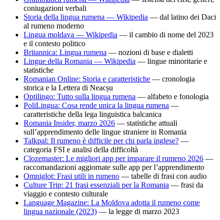
coniugazioni verbali
Storia della lingua rumena — Wikipedia
— dal latino dei Daci
al rumeno moderno
Lingua moldava — Wikipedia
— il cambio di nome del 2023
e il contesto politico
Britannica: Lingua rumena
— nozioni di base e dialetti
Lingue della Romania — Wikipedia
— lingue minoritarie e
statistiche
Romanian Online: Storia e caratteristiche
— cronologia
storica e la Lettera di Neacșu
Optilingo: Tutto sulla lingua rumena
— alfabeto e fonologia
PoliLingua: Cosa rende unica la lingua rumena
—
caratteristiche della lega linguistica balcanica
Romania Insider, marzo 2026
— statistiche attuali
sull’apprendimento delle lingue straniere in Romania
Talkpal: Il rumeno è difficile per chi parla inglese?
—
categoria FSI e analisi della difficoltà
Clozemaster: Le migliori app per imparare il rumeno 2026
—
raccomandazioni aggiornate sulle app per l’apprendimento
Omniglot: Frasi utili in rumeno
— tabelle di frasi con audio
Culture Trip: 21 frasi essenziali per la Romania
— frasi da
viaggio e contesto culturale
Language Magazine: La Moldova adotta il rumeno come
lingua nazionale (2023)
— la legge di marzo 2023