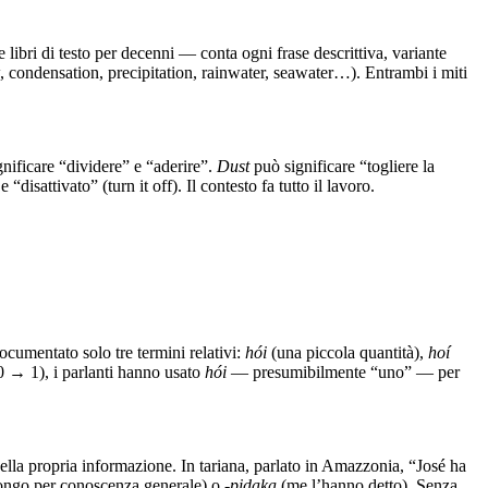
libri di testo per decenni — conta ogni frase descrittiva, variante
w, condensation, precipitation, rainwater, seawater…). Entrambi i miti
nificare “dividere” e “aderire”.
Dust
può significare “togliere la
“disattivato” (turn it off). Il contesto fa tutto il lavoro.
ocumentato solo tre termini relativi:
hói
(una piccola quantità),
hoí
0 → 1), i parlanti hanno usato
hói
— presumibilmente “uno” — per
ella propria informazione. In tariana, parlato in Amazzonia, “José ha
ongo per conoscenza generale) o
-pidaka
(me l’hanno detto). Senza