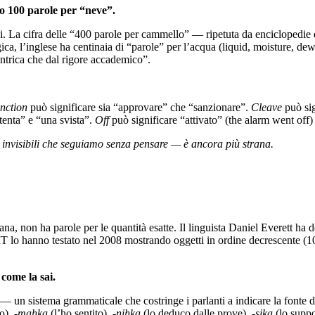
o 100 parole per “neve”.
si. La cifra delle “400 parole per cammello” — ripetuta da enciclopedie e 
ca, l’inglese ha centinaia di “parole” per l’acqua (liquid, moisture, de
centrica che dal rigore accademico”.
nction
può significare sia “approvare” che “sanzionare”.
Cleave
può sig
tenta” e “una svista”.
Off
può significare “attivato” (the alarm went off) e 
invisibili che seguiamo senza pensare — è ancora più strana.
na, non ha parole per le quantità esatte. Il linguista Daniel Everett ha d
IT lo hanno testato nel 2008 mostrando oggetti in ordine decrescente (1
 come la sai.
 — un sistema grammaticale che costringe i parlanti a indicare la fonte d
to),
-mahka
(l’ho sentito),
-nihka
(lo deduco dalle prove),
-sika
(lo supp