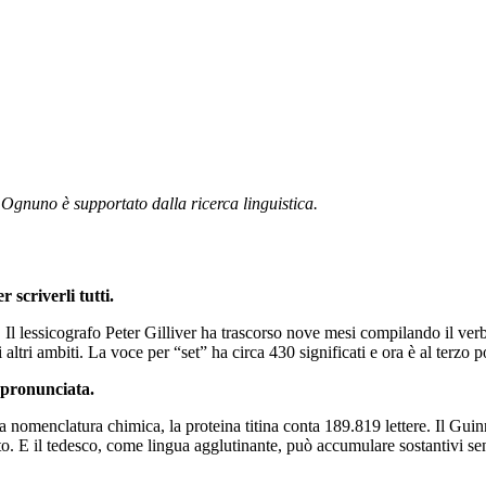
. Ognuno è supportato dalla ricerca linguistica.
 scriverli tutti.
 Il lessicografo Peter Gilliver ha trascorso nove mesi compilando il ve
i altri ambiti. La voce per “set” ha circa 430 significati e ora è al terzo 
 pronunciata.
la nomenclatura chimica, la proteina titina conta 189.819 lettere. Il Gu
. E il tedesco, come lingua agglutinante, può accumulare sostantivi senza