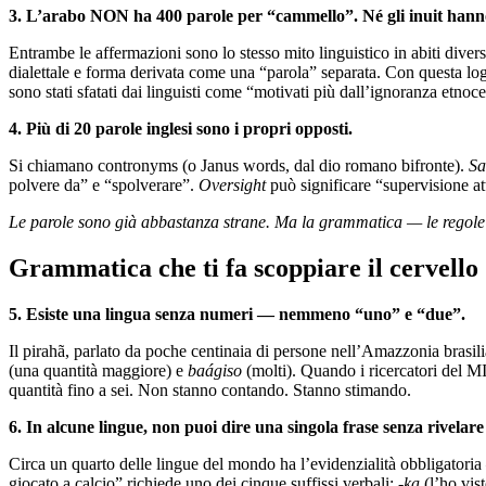
3. L’arabo NON ha 400 parole per “cammello”. Né gli inuit hann
Entrambe le affermazioni sono lo stesso mito linguistico in abiti diver
dialettale e forma derivata come una “parola” separata. Con questa logi
sono stati sfatati dai linguisti come “motivati più dall’ignoranza etno
4. Più di 20 parole inglesi sono i propri opposti.
Si chiamano contronyms (o Janus words, dal dio romano bifronte).
Sa
polvere da” e “spolverare”.
Oversight
può significare “supervisione at
Le parole sono già abbastanza strane. Ma la grammatica — le regole 
Grammatica che ti fa scoppiare il cervello
5. Esiste una lingua senza numeri — nemmeno “uno” e “due”.
Il pirahã, parlato da poche centinaia di persone nell’Amazzonia brasilia
(una quantità maggiore) e
baágiso
(molti). Quando i ricercatori del M
quantità fino a sei. Non stanno contando. Stanno stimando.
6. In alcune lingue, non puoi dire una singola frase senza rivelare
Circa un quarto delle lingue del mondo ha l’evidenzialità obbligatoria
giocato a calcio” richiede uno dei cinque suffissi verbali:
-ka
(l’ho vis