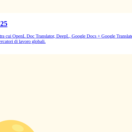
025
um, tra cui OpenL Doc Translator, DeepL, Google Docs + Google Transl
ercatori di lavoro globali.