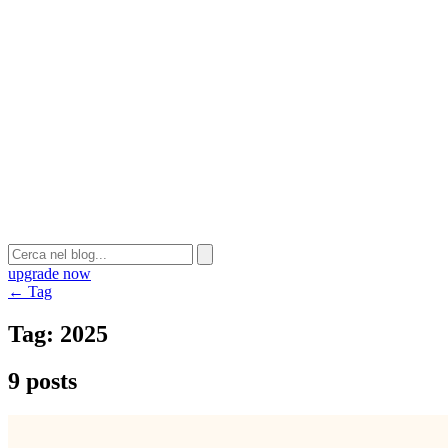
upgrade now
← Tag
Tag:
2025
9 posts