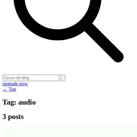
upgrade now
← Tag
Tag:
audio
3 posts