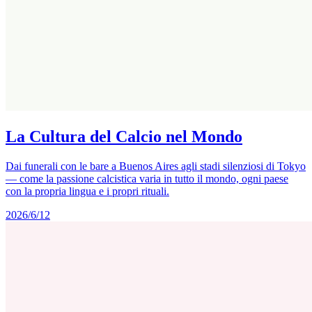
La Cultura del Calcio nel Mondo
Dai funerali con le bare a Buenos Aires agli stadi silenziosi di Tokyo
— come la passione calcistica varia in tutto il mondo, ogni paese
con la propria lingua e i propri rituali.
2026/6/12