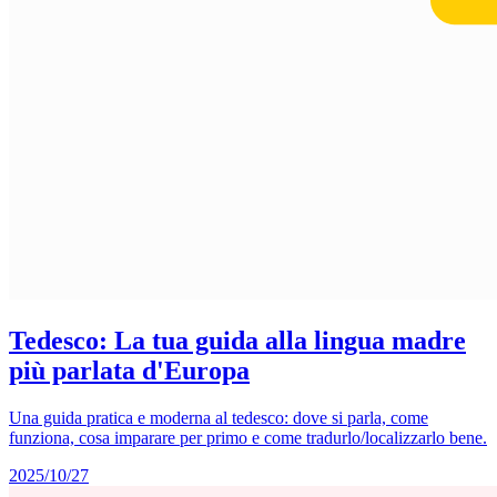
Tedesco: La tua guida alla lingua madre
più parlata d'Europa
Una guida pratica e moderna al tedesco: dove si parla, come
funziona, cosa imparare per primo e come tradurlo/localizzarlo bene.
2025/10/27