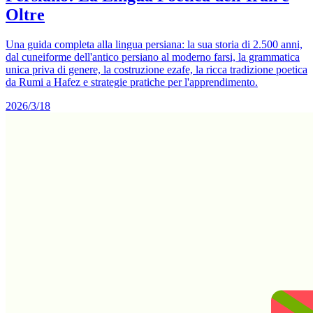
Oltre
Una guida completa alla lingua persiana: la sua storia di 2.500 anni,
dal cuneiforme dell'antico persiano al moderno farsi, la grammatica
unica priva di genere, la costruzione ezafe, la ricca tradizione poetica
da Rumi a Hafez e strategie pratiche per l'apprendimento.
2026/3/18