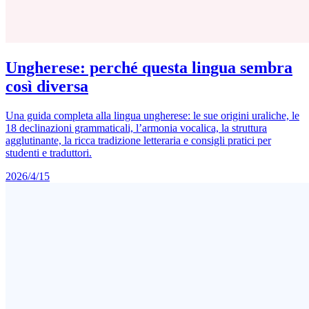
Ungherese: perché questa lingua sembra
così diversa
Una guida completa alla lingua ungherese: le sue origini uraliche, le
18 declinazioni grammaticali, l’armonia vocalica, la struttura
agglutinante, la ricca tradizione letteraria e consigli pratici per
studenti e traduttori.
2026/4/15