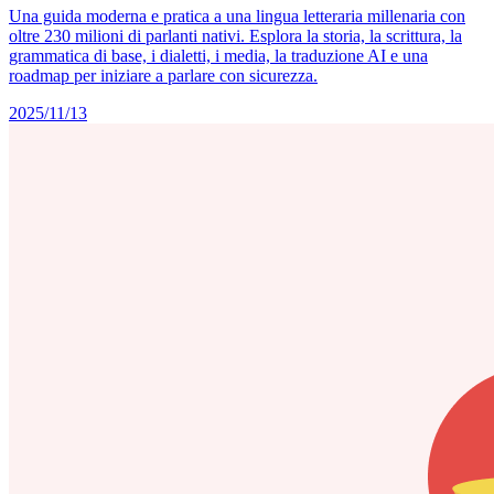
Una guida moderna e pratica a una lingua letteraria millenaria con
oltre 230 milioni di parlanti nativi. Esplora la storia, la scrittura, la
grammatica di base, i dialetti, i media, la traduzione AI e una
roadmap per iniziare a parlare con sicurezza.
2025/11/13