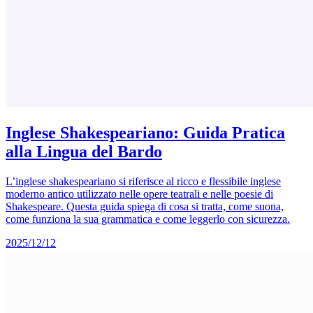
Inglese Shakespeariano: Guida Pratica
alla Lingua del Bardo
L’inglese shakespeariano si riferisce al ricco e flessibile inglese
moderno antico utilizzato nelle opere teatrali e nelle poesie di
Shakespeare. Questa guida spiega di cosa si tratta, come suona,
come funziona la sua grammatica e come leggerlo con sicurezza.
2025/12/12