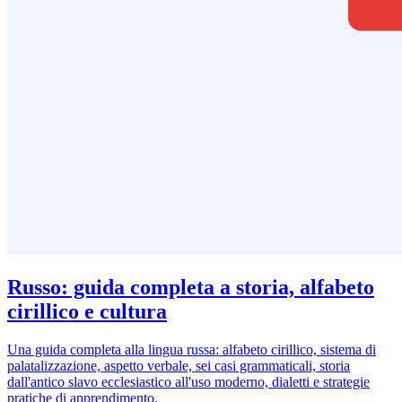
Russo: guida completa a storia, alfabeto
cirillico e cultura
Una guida completa alla lingua russa: alfabeto cirillico, sistema di
palatalizzazione, aspetto verbale, sei casi grammaticali, storia
dall'antico slavo ecclesiastico all'uso moderno, dialetti e strategie
pratiche di apprendimento.