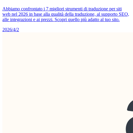
Abbiamo confrontato i 7 migliori strumenti di traduzione per siti
web nel 2026 in base alla qualità della traduzione, al supporto SEO,
alle integrazioni e ai prezzi. Scopri quello più adatto al tuo sito.
2026/4/2