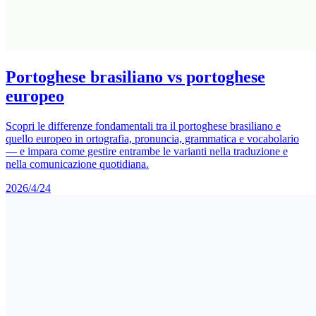
Portoghese brasiliano vs portoghese
europeo
Scopri le differenze fondamentali tra il portoghese brasiliano e
quello europeo in ortografia, pronuncia, grammatica e vocabolario
— e impara come gestire entrambe le varianti nella traduzione e
nella comunicazione quotidiana.
2026/4/24