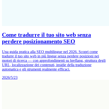
Come tradurre il tuo sito web senza
perdere posizionamento SEO
Una guida pratica alla SEO multilingue nel 2026. Scopri come
tradurre il tuo sito web in più lingue senza perdere posizioni nei
motori di ricerca — con approfondimenti su hreflang, struttura degli
URL, localizzazione dei contenuti, insidie della traduzione
automatica e gli strumenti realmente efficaci.
2026/5/23