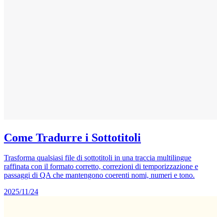
Come Tradurre i Sottotitoli
Trasforma qualsiasi file di sottotitoli in una traccia multilingue
raffinata con il formato corretto, correzioni di temporizzazione e
passaggi di QA che mantengono coerenti nomi, numeri e tono.
2025/11/24