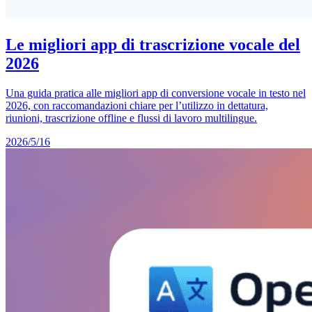
Le migliori app di trascrizione vocale del
2026
Una guida pratica alle migliori app di conversione vocale in testo nel
2026, con raccomandazioni chiare per l’utilizzo in dettatura,
riunioni, trascrizione offline e flussi di lavoro multilingue.
2026/5/16