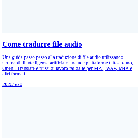
Come tradurre file audio
Una guida passo passo alla traduzione di file audio utilizzando
strumenti di intelligenza artificiale. Include piattaforme tutto-in-uno,
OpenL Translate e flussi di lavoro fai-da-te per MP3, WAV, M4A e
altri formati.
2026/5/20