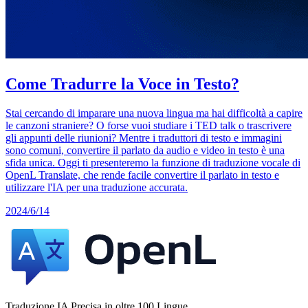
Come Tradurre la Voce in Testo?
Stai cercando di imparare una nuova lingua ma hai difficoltà a capire
le canzoni straniere? O forse vuoi studiare i TED talk o trascrivere
gli appunti delle riunioni? Mentre i traduttori di testo e immagini
sono comuni, convertire il parlato da audio e video in testo è una
sfida unica. Oggi ti presenteremo la funzione di traduzione vocale di
OpenL Translate, che rende facile convertire il parlato in testo e
utilizzare l'IA per una traduzione accurata.
2024/6/14
Traduzione IA Precisa in oltre 100 Lingue