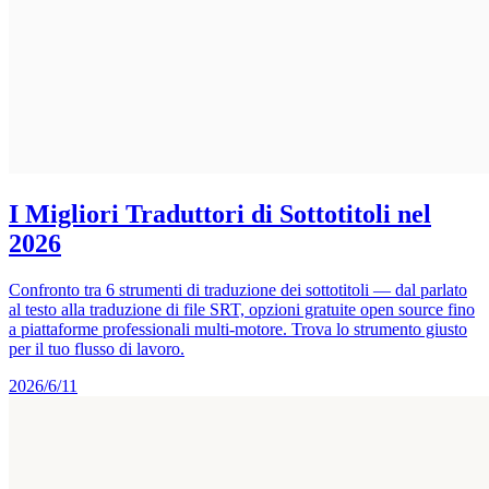
I Migliori Traduttori di Sottotitoli nel
2026
Confronto tra 6 strumenti di traduzione dei sottotitoli — dal parlato
al testo alla traduzione di file SRT, opzioni gratuite open source fino
a piattaforme professionali multi-motore. Trova lo strumento giusto
per il tuo flusso di lavoro.
2026/6/11