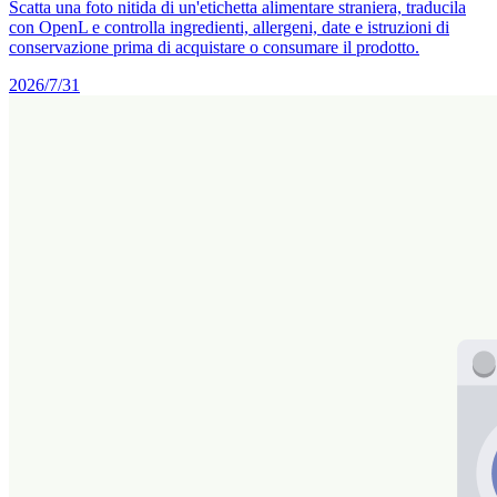
Scatta una foto nitida di un'etichetta alimentare straniera, traducila
con OpenL e controlla ingredienti, allergeni, date e istruzioni di
conservazione prima di acquistare o consumare il prodotto.
2026/7/31