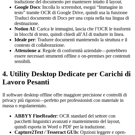
traduzione del documento per mantenere intatto il layout.
Google Docs
: Incolla lo screenshot, esegui “Immagine in
testo” tramite OCR di Google Drive, quindi usa la funzione
Traduci documento di Docs per una copia nella tua lingua di
destinazione.
Notion AI
: Carica le immagini, lascia che l’OCR le trasformi
in blocchi di testo, quindi chiedi all’AI di tradurre in linea.
Ideale per
: Tradurre documenti mantenendo la struttura e il
contesto di collaborazione.
Attenzione a
: Regole di conformità aziendale—potrebbero
essere necessari strumenti offline o on-premises per contenuti
sensibili.
4. Utility Desktop Dedicate per Carichi di
Lavoro Pesanti
Il software desktop offline offre maggiore precisione e controlli di
privacy più rigorosi—perfetto per professionisti con materiale in
massa o regolamentato.
ABBYY FineReader
: OCR standard del settore con
pacchetti linguistici avanzati e mantenimento del layout,
quindi esporta in Word o PDF per la traduzione.
Capture2Text / Tesseract GUIs
: Opzioni leggere e open-