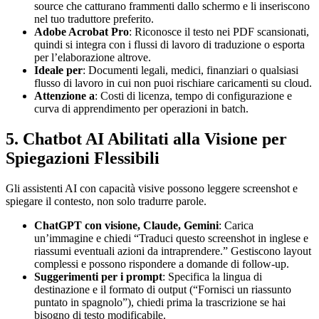
source che catturano frammenti dallo schermo e li inseriscono
nel tuo traduttore preferito.
Adobe Acrobat Pro
: Riconosce il testo nei PDF scansionati,
quindi si integra con i flussi di lavoro di traduzione o esporta
per l’elaborazione altrove.
Ideale per
: Documenti legali, medici, finanziari o qualsiasi
flusso di lavoro in cui non puoi rischiare caricamenti su cloud.
Attenzione a
: Costi di licenza, tempo di configurazione e
curva di apprendimento per operazioni in batch.
5. Chatbot AI Abilitati alla Visione per
Spiegazioni Flessibili
Gli assistenti AI con capacità visive possono leggere screenshot e
spiegare il contesto, non solo tradurre parole.
ChatGPT con visione, Claude, Gemini
: Carica
un’immagine e chiedi “Traduci questo screenshot in inglese e
riassumi eventuali azioni da intraprendere.” Gestiscono layout
complessi e possono rispondere a domande di follow-up.
Suggerimenti per i prompt
: Specifica la lingua di
destinazione e il formato di output (“Fornisci un riassunto
puntato in spagnolo”), chiedi prima la trascrizione se hai
bisogno di testo modificabile.