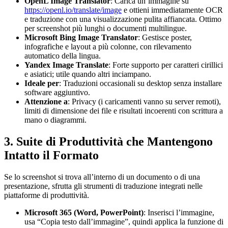
OpenL Image Translator
: Carica un’immagine su
https://openl.io/translate/image
e ottieni immediatamente OCR
e traduzione con una visualizzazione pulita affiancata. Ottimo
per screenshot più lunghi o documenti multilingue.
Microsoft Bing Image Translator
: Gestisce poster,
infografiche e layout a più colonne, con rilevamento
automatico della lingua.
Yandex Image Translate
: Forte supporto per caratteri cirillici
e asiatici; utile quando altri inciampano.
Ideale per
: Traduzioni occasionali su desktop senza installare
software aggiuntivo.
Attenzione a
: Privacy (i caricamenti vanno su server remoti),
limiti di dimensione dei file e risultati incoerenti con scrittura a
mano o diagrammi.
3. Suite di Produttività che Mantengono
Intatto il Formato
Se lo screenshot si trova all’interno di un documento o di una
presentazione, sfrutta gli strumenti di traduzione integrati nelle
piattaforme di produttività.
Microsoft 365 (Word, PowerPoint)
: Inserisci l’immagine,
usa “Copia testo dall’immagine”, quindi applica la funzione di