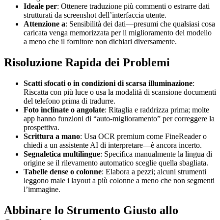
Ideale per
: Ottenere traduzione più commenti o estrarre dati
strutturati da screenshot dell’interfaccia utente.
Attenzione a
: Sensibilità dei dati—presumi che qualsiasi cosa
caricata venga memorizzata per il miglioramento del modello
a meno che il fornitore non dichiari diversamente.
Risoluzione Rapida dei Problemi
Scatti sfocati o in condizioni di scarsa illuminazione
:
Riscatta con più luce o usa la modalità di scansione documenti
del telefono prima di tradurre.
Foto inclinate o angolate
: Ritaglia e raddrizza prima; molte
app hanno funzioni di “auto-miglioramento” per correggere la
prospettiva.
Scrittura a mano
: Usa OCR premium come FineReader o
chiedi a un assistente AI di interpretare—è ancora incerto.
Segnaletica multilingue
: Specifica manualmente la lingua di
origine se il rilevamento automatico sceglie quella sbagliata.
Tabelle dense o colonne
: Elabora a pezzi; alcuni strumenti
leggono male i layout a più colonne a meno che non segmenti
l’immagine.
Abbinare lo Strumento Giusto allo