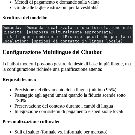
Metodi di pagamento e domande sulla valuta
Guide alle taglie e istruzioni per la vestibilità
Struttura del modello:
Domanda: [Domanda localizzata in una formulazione natur
Risposta: [Risposta culturalmente appropriata]
Link di approfondimento: [Risorse specifiche per la reg
Escalation: [Opzioni di contatto in lingua locale]
Configurazione Multilingue del Chatbot
I chatbot moderni possono gestire richieste di base in più lingue, ma
la configurazione richiede una pianificazione attenta:
Requisiti tecnici:
Precisione nel rilevamento della lingua (minimo 95%)
Passaggio agli agenti umani quando la fiducia scende sotto
l’80%
Preservazione del contesto durante i cambi di lingua
Integrazione con sistemi di pagamento e spedizione locali
Personalizzazione culturale:
Stili di saluto (formale vs. informale per mercato)