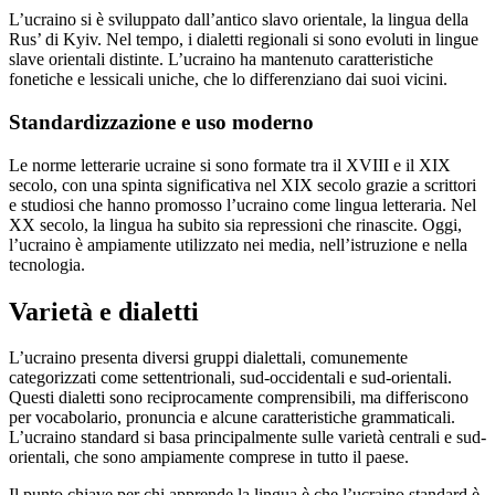
L’ucraino si è sviluppato dall’antico slavo orientale, la lingua della
Rus’ di Kyiv. Nel tempo, i dialetti regionali si sono evoluti in lingue
slave orientali distinte. L’ucraino ha mantenuto caratteristiche
fonetiche e lessicali uniche, che lo differenziano dai suoi vicini.
Standardizzazione e uso moderno
Le norme letterarie ucraine si sono formate tra il XVIII e il XIX
secolo, con una spinta significativa nel XIX secolo grazie a scrittori
e studiosi che hanno promosso l’ucraino come lingua letteraria. Nel
XX secolo, la lingua ha subito sia repressioni che rinascite. Oggi,
l’ucraino è ampiamente utilizzato nei media, nell’istruzione e nella
tecnologia.
Varietà e dialetti
L’ucraino presenta diversi gruppi dialettali, comunemente
categorizzati come settentrionali, sud-occidentali e sud-orientali.
Questi dialetti sono reciprocamente comprensibili, ma differiscono
per vocabolario, pronuncia e alcune caratteristiche grammaticali.
L’ucraino standard si basa principalmente sulle varietà centrali e sud-
orientali, che sono ampiamente comprese in tutto il paese.
Il punto chiave per chi apprende la lingua è che l’ucraino standard è