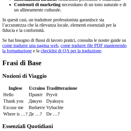
Contenuti di marketing
necessitano di un tono naturale e di
un allineamento culturale.
In questi casi, un traduttore professionista garantisce sia
l’accuratezza che la rilevanza locale, elementi essenziali per la
fiducia e la conformità.
Se hai bisogno di flussi di lavoro pratici, consulta le nostre guide su
come tradurre una pagina web
,
come tradurre file PDF mantenendo
la formattazione
e la
checklist di QA per la traduzione
.
Frasi di Base
Nozioni di Viaggio
Inglese
Ucraino
Traslitterazione
Hello
Привіт
Pryvit
Thank you
Дякую
Dyakuyu
Excuse me
Вибачте
Vybachte
Where is …?
Де …?
De …?
Essenziali Quotidiani