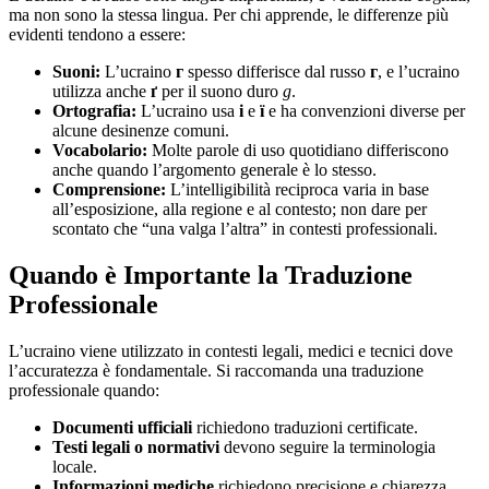
ma non sono la stessa lingua. Per chi apprende, le differenze più
evidenti tendono a essere:
Suoni:
L’ucraino
г
spesso differisce dal russo
г
, e l’ucraino
utilizza anche
ґ
per il suono duro
g
.
Ortografia:
L’ucraino usa
і
e
ї
e ha convenzioni diverse per
alcune desinenze comuni.
Vocabolario:
Molte parole di uso quotidiano differiscono
anche quando l’argomento generale è lo stesso.
Comprensione:
L’intelligibilità reciproca varia in base
all’esposizione, alla regione e al contesto; non dare per
scontato che “una valga l’altra” in contesti professionali.
Quando è Importante la Traduzione
Professionale
L’ucraino viene utilizzato in contesti legali, medici e tecnici dove
l’accuratezza è fondamentale. Si raccomanda una traduzione
professionale quando:
Documenti ufficiali
richiedono traduzioni certificate.
Testi legali o normativi
devono seguire la terminologia
locale.
Informazioni mediche
richiedono precisione e chiarezza.