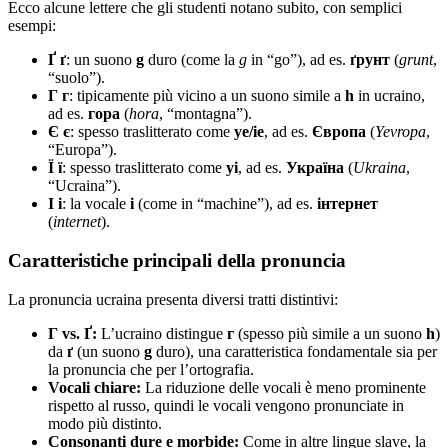
Ecco alcune lettere che gli studenti notano subito, con semplici
esempi:
Ґ ґ
: un suono
g
duro (come la
g
in “go”), ad es.
ґрунт
(
grunt
,
“suolo”).
Г г
: tipicamente più vicino a un suono simile a
h
in ucraino,
ad es.
гора
(
hora
, “montagna”).
Є є
: spesso traslitterato come
ye/ie
, ad es.
Європа
(
Yevropa
,
“Europa”).
Ї ї
: spesso traslitterato come
yi
, ad es.
Україна
(
Ukraina
,
“Ucraina”).
І і
: la vocale
i
(come in “machine”), ad es.
інтернет
(
internet
).
Caratteristiche principali della pronuncia
La pronuncia ucraina presenta diversi tratti distintivi:
Г vs. Ґ:
L’ucraino distingue
г
(spesso più simile a un suono
h
)
da
ґ
(un suono
g
duro), una caratteristica fondamentale sia per
la pronuncia che per l’ortografia.
Vocali chiare:
La riduzione delle vocali è meno prominente
rispetto al russo, quindi le vocali vengono pronunciate in
modo più distinto.
Consonanti dure e morbide:
Come in altre lingue slave, la