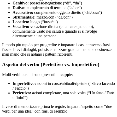
Genitivo:
possesso/negazione (“di”, “da”)
Dativo:
complemento di termine (“a/per”)
Accusativo:
complemento oggetto diretto (“chi/cosa”)
Strumentale:
mezzo/con (“da/con”)
Locativo:
luogo (“in/su/a”)
Vocativo:
vocazione diretta (chiamare qualcuno),
comunemente usato nei saluti e quando si si rivolge
direttamente a una persona
Il modo più rapido per progredire è imparare i casi attraverso frasi
fisse e brevi dialoghi, poi sistematizzare gradualmente le desinenze
man mano che si notano i pattern ricorrenti.
Aspetto del verbo (Perfettivo vs. Imperfettivo)
Molti verbi ucraini sono presenti in
coppie
:
Imperfettivo:
azioni in corso/abituali/ripetute (“Stavo facendo
/ Faccio”)
Perfettivo:
azioni completate, una sola volta (“Ho fatto / Farò
e finirò”)
Invece di memorizzare prima le regole, impara l’aspetto come “due
verbi per una idea” con frasi di esempio.