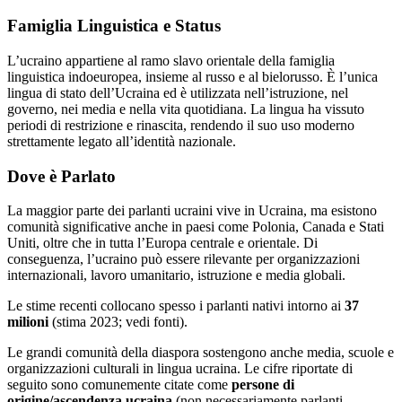
Famiglia Linguistica e Status
L’ucraino appartiene al ramo slavo orientale della famiglia
linguistica indoeuropea, insieme al russo e al bielorusso. È l’unica
lingua di stato dell’Ucraina ed è utilizzata nell’istruzione, nel
governo, nei media e nella vita quotidiana. La lingua ha vissuto
periodi di restrizione e rinascita, rendendo il suo uso moderno
strettamente legato all’identità nazionale.
Dove è Parlato
La maggior parte dei parlanti ucraini vive in Ucraina, ma esistono
comunità significative anche in paesi come Polonia, Canada e Stati
Uniti, oltre che in tutta l’Europa centrale e orientale. Di
conseguenza, l’ucraino può essere rilevante per organizzazioni
internazionali, lavoro umanitario, istruzione e media globali.
Le stime recenti collocano spesso i parlanti nativi intorno ai
37
milioni
(stima 2023; vedi fonti).
Le grandi comunità della diaspora sostengono anche media, scuole e
organizzazioni culturali in lingua ucraina. Le cifre riportate di
seguito sono comunemente citate come
persone di
origine/ascendenza ucraina
(non necessariamente parlanti