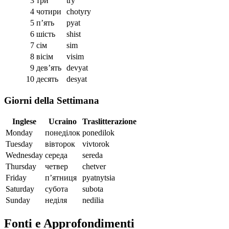
3
три
try
4
чотири
chotyry
5
п’ять
pyat
6
шість
shist
7
сім
sim
8
вісім
visim
9
дев’ять
devyat
10
десять
desyat
Giorni della Settimana
Inglese
Ucraino
Traslitterazione
Monday
понеділок
ponedilok
Tuesday
вівторок
vivtorok
Wednesday
середа
sereda
Thursday
четвер
chetver
Friday
п’ятниця
pyatnytsia
Saturday
субота
subota
Sunday
неділя
nedilia
Fonti e Approfondimenti