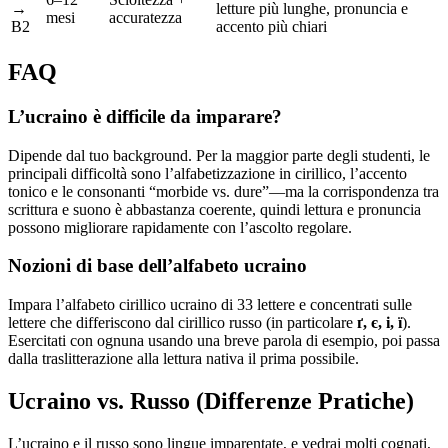
→
letture più lunghe, pronuncia e
mesi
accuratezza
B2
accento più chiari
FAQ
L’ucraino è difficile da imparare?
Dipende dal tuo background. Per la maggior parte degli studenti, le
principali difficoltà sono l’alfabetizzazione in cirillico, l’accento
tonico e le consonanti “morbide vs. dure”—ma la corrispondenza tra
scrittura e suono è abbastanza coerente, quindi lettura e pronuncia
possono migliorare rapidamente con l’ascolto regolare.
Nozioni di base dell’alfabeto ucraino
Impara l’alfabeto cirillico ucraino di 33 lettere e concentrati sulle
lettere che differiscono dal cirillico russo (in particolare
ґ, є, і, ї
).
Esercitati con ognuna usando una breve parola di esempio, poi passa
dalla traslitterazione alla lettura nativa il prima possibile.
Ucraino vs. Russo (Differenze Pratiche)
L’ucraino e il russo sono lingue imparentate, e vedrai molti cognati,