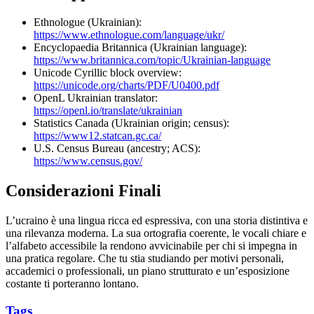
Ethnologue (Ukrainian):
https://www.ethnologue.com/language/ukr/
Encyclopaedia Britannica (Ukrainian language):
https://www.britannica.com/topic/Ukrainian-language
Unicode Cyrillic block overview:
https://unicode.org/charts/PDF/U0400.pdf
OpenL Ukrainian translator:
https://openl.io/translate/ukrainian
Statistics Canada (Ukrainian origin; census):
https://www12.statcan.gc.ca/
U.S. Census Bureau (ancestry; ACS):
https://www.census.gov/
Considerazioni Finali
L’ucraino è una lingua ricca ed espressiva, con una storia distintiva e
una rilevanza moderna. La sua ortografia coerente, le vocali chiare e
l’alfabeto accessibile la rendono avvicinabile per chi si impegna in
una pratica regolare. Che tu stia studiando per motivi personali,
accademici o professionali, un piano strutturato e un’esposizione
costante ti porteranno lontano.
Tags