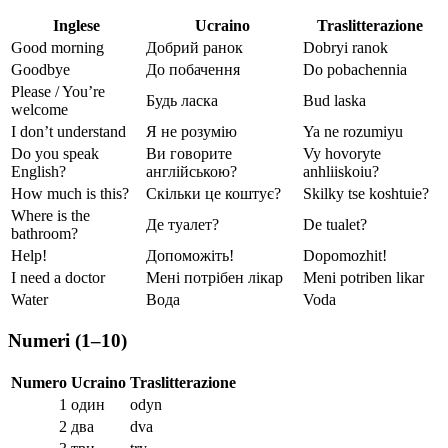
Inglese
Ucraino
Traslitterazione
Good morning
Добрий ранок
Dobryi ranok
Goodbye
До побачення
Do pobachennia
Please / You’re
Будь ласка
Bud laska
welcome
I don’t understand
Я не розумію
Ya ne rozumiyu
Do you speak
Ви говорите
Vy hovoryte
English?
англійською?
anhliiskoiu?
How much is this?
Скільки це коштує?
Skilky tse koshtuie?
Where is the
Де туалет?
De tualet?
bathroom?
Help!
Допоможіть!
Dopomozhit!
I need a doctor
Мені потрібен лікар
Meni potriben likar
Water
Вода
Voda
Numeri (1–10)
Numero
Ucraino
Traslitterazione
1
один
odyn
2
два
dva