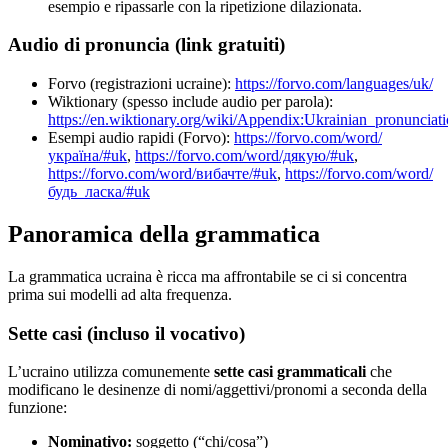
esempio e ripassarle con la ripetizione dilazionata.
Audio di pronuncia (link gratuiti)
Forvo (registrazioni ucraine):
https://forvo.com/languages/uk/
Wiktionary (spesso include audio per parola):
https://en.wiktionary.org/wiki/Appendix:Ukrainian_pronunciat
Esempi audio rapidi (Forvo):
https://forvo.com/word/
україна/#uk
,
https://forvo.com/word/дякую/#uk
,
https://forvo.com/word/вибачте/#uk
,
https://forvo.com/word/
будь_ласка/#uk
Panoramica della grammatica
La grammatica ucraina è ricca ma affrontabile se ci si concentra
prima sui modelli ad alta frequenza.
Sette casi (incluso il vocativo)
L’ucraino utilizza comunemente
sette casi grammaticali
che
modificano le desinenze di nomi/aggettivi/pronomi a seconda della
funzione:
Nominativo:
soggetto (“chi/cosa”)