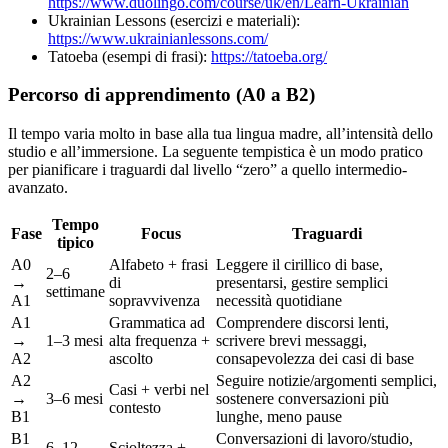
https://www.duolingo.com/course/uk/en/Learn-Ukrainian
Ukrainian Lessons (esercizi e materiali):
https://www.ukrainianlessons.com/
Tatoeba (esempi di frasi):
https://tatoeba.org/
Percorso di apprendimento (A0 a B2)
Il tempo varia molto in base alla tua lingua madre, all’intensità dello
studio e all’immersione. La seguente tempistica è un modo pratico
per pianificare i traguardi dal livello “zero” a quello intermedio-
avanzato.
Tempo
Fase
Focus
Traguardi
tipico
A0
Alfabeto + frasi
Leggere il cirillico di base,
2–6
→
di
presentarsi, gestire semplici
settimane
A1
sopravvivenza
necessità quotidiane
A1
Grammatica ad
Comprendere discorsi lenti,
→
1–3 mesi
alta frequenza +
scrivere brevi messaggi,
A2
ascolto
consapevolezza dei casi di base
A2
Seguire notizie/argomenti semplici,
Casi + verbi nel
→
3–6 mesi
sostenere conversazioni più
contesto
B1
lunghe, meno pause
B1
Conversazioni di lavoro/studio,
6–12
Scioltezza +