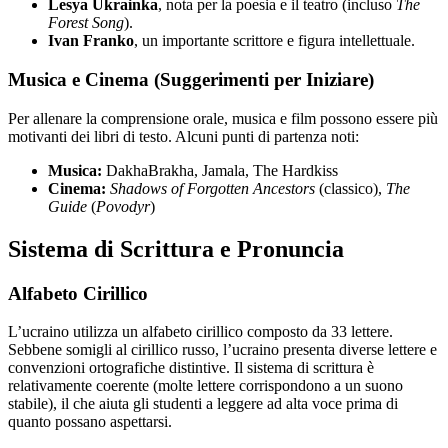
Lesya Ukrainka
, nota per la poesia e il teatro (incluso
The
Forest Song
).
Ivan Franko
, un importante scrittore e figura intellettuale.
Musica e Cinema (Suggerimenti per Iniziare)
Per allenare la comprensione orale, musica e film possono essere più
motivanti dei libri di testo. Alcuni punti di partenza noti:
Musica:
DakhaBrakha, Jamala, The Hardkiss
Cinema:
Shadows of Forgotten Ancestors
(classico),
The
Guide
(
Povodyr
)
Sistema di Scrittura e Pronuncia
Alfabeto Cirillico
L’ucraino utilizza un alfabeto cirillico composto da 33 lettere.
Sebbene somigli al cirillico russo, l’ucraino presenta diverse lettere e
convenzioni ortografiche distintive. Il sistema di scrittura è
relativamente coerente (molte lettere corrispondono a un suono
stabile), il che aiuta gli studenti a leggere ad alta voce prima di
quanto possano aspettarsi.