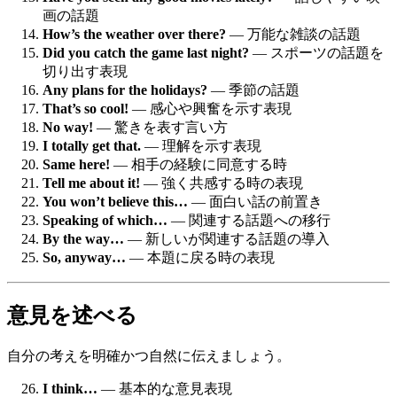
画の話題
How’s the weather over there?
— 万能な雑談の話題
Did you catch the game last night?
— スポーツの話題を
切り出す表現
Any plans for the holidays?
— 季節の話題
That’s so cool!
— 感心や興奮を示す表現
No way!
— 驚きを表す言い方
I totally get that.
— 理解を示す表現
Same here!
— 相手の経験に同意する時
Tell me about it!
— 強く共感する時の表現
You won’t believe this…
— 面白い話の前置き
Speaking of which…
— 関連する話題への移行
By the way…
— 新しいが関連する話題の導入
So, anyway…
— 本題に戻る時の表現
意見を述べる
自分の考えを明確かつ自然に伝えましょう。
I think…
— 基本的な意見表現