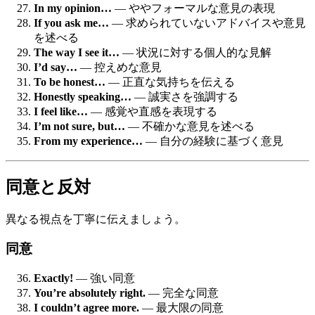
In my opinion…
— ややフォーマルな意見の表現
If you ask me…
— 求められていないアドバイスや意見
を述べる
The way I see it…
— 状況に対する個人的な見解
I’d say…
— 控えめな意見
To be honest…
— 正直な気持ちを伝える
Honestly speaking…
— 誠実さを強調する
I feel like…
— 感覚や直感を表現する
I’m not sure, but…
— 不確かな意見を述べる
From my experience…
— 自分の経験に基づく意見
同意と反対
異なる視点を丁寧に伝えましょう。
同意
Exactly!
— 強い同意
You’re absolutely right.
— 完全な同意
I couldn’t agree more.
— 最大限の同意