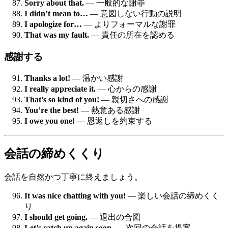
Sorry about that.
— 一般的な謝罪
I didn’t mean to…
— 意図しない行動の説明
I apologize for…
— よりフォーマルな謝罪
That was my fault.
— 責任の所在を認める
感謝する
Thanks a lot!
— 温かい感謝
I really appreciate it.
— 心からの感謝
That’s so kind of you!
— 親切さへの感謝
You’re the best!
— 熱意ある感謝
I owe you one!
— 恩返しを約束する
会話の締めくくり
会話を自然かつ丁寧に終えましょう。
It was nice chatting with you!
— 楽しい会話の締めくく
り
I should get going.
— 退出の合図
Let’s catch up again soon.
— 次回の会話を提案