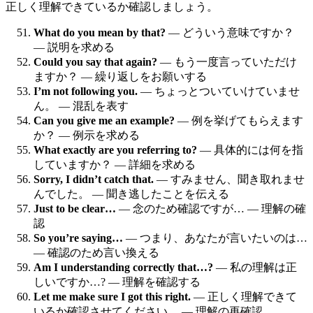
正しく理解できているか確認しましょう。
What do you mean by that?
— どういう意味ですか？
— 説明を求める
Could you say that again?
— もう一度言っていただけ
ますか？ — 繰り返しをお願いする
I’m not following you.
— ちょっとついていけていませ
ん。 — 混乱を表す
Can you give me an example?
— 例を挙げてもらえます
か？ — 例示を求める
What exactly are you referring to?
— 具体的には何を指
していますか？ — 詳細を求める
Sorry, I didn’t catch that.
— すみません、聞き取れませ
んでした。 — 聞き逃したことを伝える
Just to be clear…
— 念のため確認ですが… — 理解の確
認
So you’re saying…
— つまり、あなたが言いたいのは…
— 確認のため言い換える
Am I understanding correctly that…?
— 私の理解は正
しいですか…? — 理解を確認する
Let me make sure I got this right.
— 正しく理解できて
いるか確認させてください。 — 理解の再確認