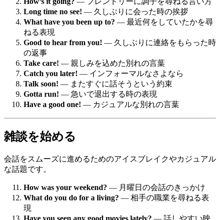
How’s it going?
— フレンドリーに調子を尋ねる言い方
Long time no see!
— 久しぶりに会った時の挨拶
What have you been up to?
— 最近何をしていたかを尋
ねる表現
Good to hear from you!
— 久しぶりに連絡をもらった時
の返事
Take care!
— 親しみを込めた別れの言葉
Catch you later!
— インフォーマルなさよなら
Talk soon!
— またすぐに話そうという約束
Gotta run!
— 急いで退出する時の表現
Have a good one!
— カジュアルな別れの言葉
雑談を始める
会話をスムーズに進めるためのアイスブレイクやカジュアル
な話題です。
How was your weekend?
— 月曜日の会話のきっかけ
What do you do for a living?
— 相手の職業を尋ねる表
現
Have you seen any good movies lately?
— 話しやすい映