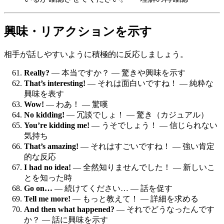
興味・リアクションを示す
相手が話しやすいように積極的に反応しましょう。
Really?
— 本当ですか？ — 驚きや興味を示す
That’s interesting!
— それは面白いですね！ — 純粋な
興味を表す
Wow!
— わあ！ — 驚嘆
No kidding!
— 冗談でしょ！ — 驚き（カジュアル）
You’re kidding me!
— うそでしょう！ — 信じられない
気持ち
That’s amazing!
— それはすごいですね！ — 強い肯定
的な反応
I had no idea!
— 全然知りませんでした！ — 新しいこ
とを知った時
Go on…
— 続けてください… — 話を促す
Tell me more!
— もっと教えて！ — 詳細を求める
And then what happened?
— それでどうなったんです
か？ — 話に興味を示す