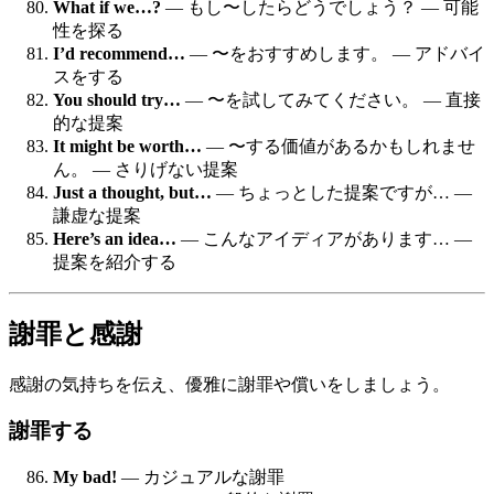
What if we…?
— もし〜したらどうでしょう？ — 可能
性を探る
I’d recommend…
— 〜をおすすめします。 — アドバイ
スをする
You should try…
— 〜を試してみてください。 — 直接
的な提案
It might be worth…
— 〜する価値があるかもしれませ
ん。 — さりげない提案
Just a thought, but…
— ちょっとした提案ですが… —
謙虚な提案
Here’s an idea…
— こんなアイディアがあります… —
提案を紹介する
謝罪と感謝
感謝の気持ちを伝え、優雅に謝罪や償いをしましょう。
謝罪する
My bad!
— カジュアルな謝罪