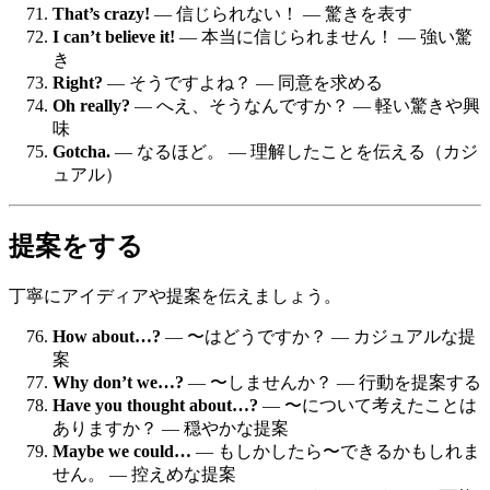
That’s crazy!
— 信じられない！ — 驚きを表す
I can’t believe it!
— 本当に信じられません！ — 強い驚
き
Right?
— そうですよね？ — 同意を求める
Oh really?
— へえ、そうなんですか？ — 軽い驚きや興
味
Gotcha.
— なるほど。 — 理解したことを伝える（カジ
ュアル）
提案をする
丁寧にアイディアや提案を伝えましょう。
How about…?
— 〜はどうですか？ — カジュアルな提
案
Why don’t we…?
— 〜しませんか？ — 行動を提案する
Have you thought about…?
— 〜について考えたことは
ありますか？ — 穏やかな提案
Maybe we could…
— もしかしたら〜できるかもしれま
せん。 — 控えめな提案