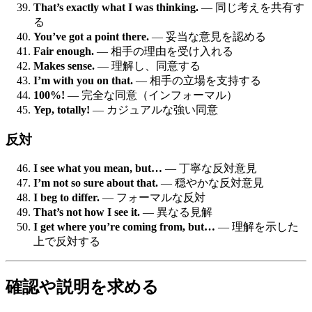
That’s exactly what I was thinking.
— 同じ考えを共有す
る
You’ve got a point there.
— 妥当な意見を認める
Fair enough.
— 相手の理由を受け入れる
Makes sense.
— 理解し、同意する
I’m with you on that.
— 相手の立場を支持する
100%!
— 完全な同意（インフォーマル）
Yep, totally!
— カジュアルな強い同意
反対
I see what you mean, but…
— 丁寧な反対意見
I’m not so sure about that.
— 穏やかな反対意見
I beg to differ.
— フォーマルな反対
That’s not how I see it.
— 異なる見解
I get where you’re coming from, but…
— 理解を示した
上で反対する
確認や説明を求める