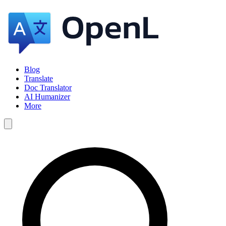
Blog
Translate
Doc Translator
AI Humanizer
More