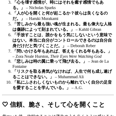
「心を壊す感情が、時にはそれを癒す感情でもあ
る。」
– Nicholas Sparks
「人が心を開くと何が起こるか？彼らは良くなるの
だ。」
– Haruki Murakami
「苦しみから最も強い魂が生まれる。最も偉大な人格
は傷跡によって刻まれている。」
– Kahlil Gibran
「手放すことは、誰かをもう気にしないという意味で
はない。本当に自分がコントロールできるのは自分自
身だけだと気づくことだ。」
– Deborah Reber
「問いかける年もあれば、答えをくれる年もある。」
– Zora Neale Hurston,
Their Eyes Were Watching God
「悲しみは時の翼に乗って飛び去る。」
– Jean de La
Fontaine
「リスクを取る勇気がなければ、人生で何も成し遂げ
ることはできない。」
– Muhammad Ali
「私にふさわしくないものから離れていく自分の足音
を愛することを学んでいる。」
– A.G.
🤍 信頼、脆さ、そして心を開くこと