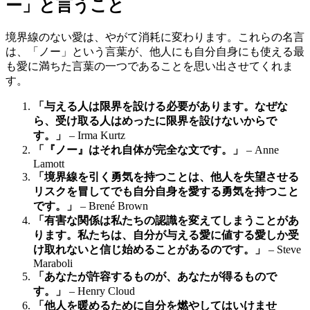
ー」と言うこと
境界線のない愛は、やがて消耗に変わります。これらの名言
は、「ノー」という言葉が、他人にも自分自身にも使える最
も愛に満ちた言葉の一つであることを思い出させてくれま
す。
「与える人は限界を設ける必要があります。なぜな
ら、受け取る人はめったに限界を設けないからで
す。」
– Irma Kurtz
「『ノー』はそれ自体が完全な文です。」
– Anne
Lamott
「境界線を引く勇気を持つことは、他人を失望させる
リスクを冒してでも自分自身を愛する勇気を持つこと
です。」
– Brené Brown
「有害な関係は私たちの認識を変えてしまうことがあ
ります。私たちは、自分が与える愛に値する愛しか受
け取れないと信じ始めることがあるのです。」
– Steve
Maraboli
「あなたが許容するものが、あなたが得るもので
す。」
– Henry Cloud
「他人を暖めるために自分を燃やしてはいけませ