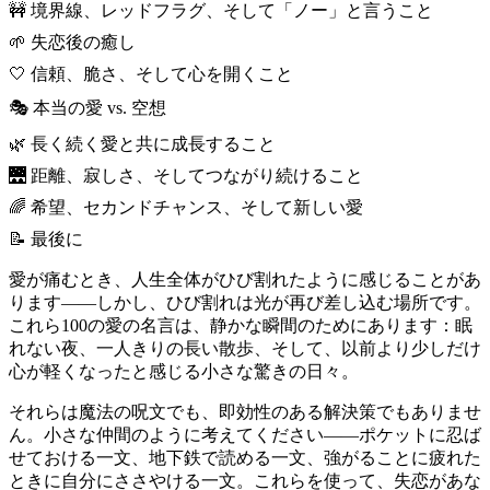
🚧 境界線、レッドフラグ、そして「ノー」と言うこと
🌱 失恋後の癒し
🤍 信頼、脆さ、そして心を開くこと
🎭 本当の愛 vs. 空想
🌿 長く続く愛と共に成長すること
🌉 距離、寂しさ、そしてつながり続けること
🌈 希望、セカンドチャンス、そして新しい愛
📝 最後に
愛が痛むとき、人生全体がひび割れたように感じることがあ
ります――しかし、ひび割れは光が再び差し込む場所です。
これら100の愛の名言は、静かな瞬間のためにあります：眠
れない夜、一人きりの長い散歩、そして、以前より少しだけ
心が軽くなったと感じる小さな驚きの日々。
それらは魔法の呪文でも、即効性のある解決策でもありませ
ん。小さな仲間のように考えてください――ポケットに忍ば
せておける一文、地下鉄で読める一文、強がることに疲れた
ときに自分にささやける一文。これらを使って、失恋があな