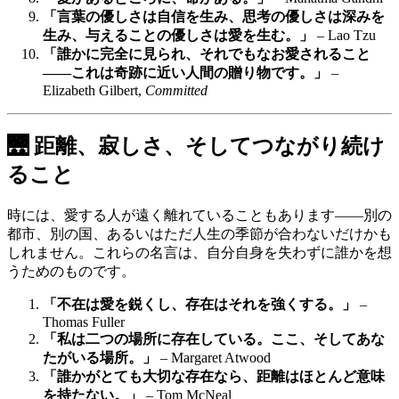
「言葉の優しさは自信を生み、思考の優しさは深みを
生み、与えることの優しさは愛を生む。」
– Lao Tzu
「誰かに完全に見られ、それでもなお愛されること
――これは奇跡に近い人間の贈り物です。」
–
Elizabeth Gilbert,
Committed
🌉 距離、寂しさ、そしてつながり続け
ること
時には、愛する人が遠く離れていることもあります――別の
都市、別の国、あるいはただ人生の季節が合わないだけかも
しれません。これらの名言は、自分自身を失わずに誰かを想
うためのものです。
「不在は愛を鋭くし、存在はそれを強くする。」
–
Thomas Fuller
「私は二つの場所に存在している。ここ、そしてあな
たがいる場所。」
– Margaret Atwood
「誰かがとても大切な存在なら、距離はほとんど意味
を持たない。」
– Tom McNeal