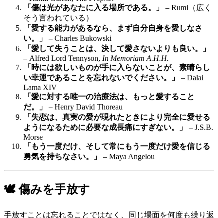
「傷は光があなたに入る場所である。」
– Rumi（広く
そう言われている）
「愛する能力があるなら、まず自分自身を愛しなさ
い。」
– Charles Bukowski
「愛して失うことは、決して愛さないよりも良い。」
– Alfred Lord Tennyson,
In Memoriam A.H.H.
「時には欲しいものが手に入らないことが、素晴らし
い幸運であることを忘れないでください。」
– Dalai
Lama XIV
「愛に対する唯一の治療法は、もっと愛すること
だ。」
– Henry David Thoreau
「失恋は、真実の愛が現れたときにより完全に愛せる
ようになるために必要な成長痛にすぎない。」
– J.S.B.
Morse
「もう一度だけ、そして常にもう一度だけ愛を信じる
勇気を持ちなさい。」
– Maya Angelou
🕊️ 傷みを手放す
手放すことは忘れることではなく、同じ場面を何度も繰り返