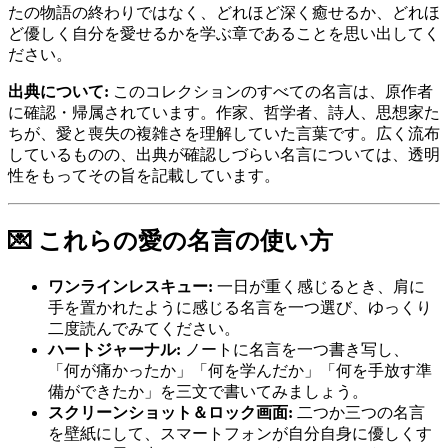
たの物語の終わりではなく、どれほど深く癒せるか、どれほ
ど優しく自分を愛せるかを学ぶ章であることを思い出してく
ださい。
出典について:
このコレクションのすべての名言は、原作者
に確認・帰属されています。作家、哲学者、詩人、思想家た
ちが、愛と喪失の複雑さを理解していた言葉です。広く流布
しているものの、出典が確認しづらい名言については、透明
性をもってその旨を記載しています。
💌 これらの愛の名言の使い方
ワンラインレスキュー:
一日が重く感じるとき、肩に
手を置かれたように感じる名言を一つ選び、ゆっくり
二度読んでみてください。
ハートジャーナル:
ノートに名言を一つ書き写し、
「何が痛かったか」「何を学んだか」「何を手放す準
備ができたか」を三文で書いてみましょう。
スクリーンショット＆ロック画面:
二つか三つの名言
を壁紙にして、スマートフォンが自分自身に優しくす