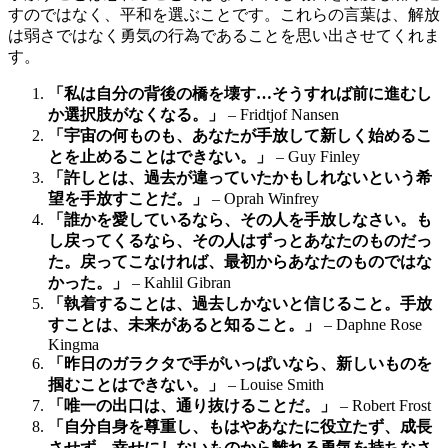
すのではなく、平和を選ぶことです。これらの言葉は、解放
は弱さではなく勇気の行為であることを思い出させてくれま
す。
「私は自分の背後の橋を壊す…そうすれば前に進むし
か選択肢がなくなる。」
– Fridtjof Nansen
「宇宙の何ものも、あなたが手放して新しく始めるこ
とを止めることはできない。」
– Guy Finley
「許しとは、過去が違っていたかもしれないという希
望を手放すことだ。」
– Oprah Winfrey
「誰かを愛しているなら、その人を手放しなさい。も
し戻ってくるなら、その人はずっとあなたのものだっ
た。戻ってこなければ、最初からあなたのものではな
かった。」
– Kahlil Gibran
「執着することは、過去しかないと信じること。手放
すことは、未来があると知ること。」
– Daphne Rose
Kingma
「昨日のガラクタで手がいっぱいなら、新しいものを
掴むことはできない。」
– Louise Smith
「唯一の出口は、通り抜けることだ。」
– Robert Frost
「自分自身を尊重し、もはやあなたに役立たず、成長
させず、幸せにしないものから離れる勇気を持ちなさ