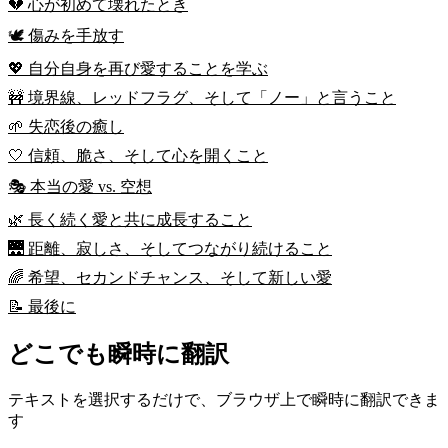
💔 心が初めて壊れたとき
🕊️ 傷みを手放す
💖 自分自身を再び愛することを学ぶ
🚧 境界線、レッドフラグ、そして「ノー」と言うこと
🌱 失恋後の癒し
🤍 信頼、脆さ、そして心を開くこと
🎭 本当の愛 vs. 空想
🌿 長く続く愛と共に成長すること
🌉 距離、寂しさ、そしてつながり続けること
🌈 希望、セカンドチャンス、そして新しい愛
📝 最後に
どこでも瞬時に翻訳
テキストを選択するだけで、ブラウザ上で瞬時に翻訳できま
す