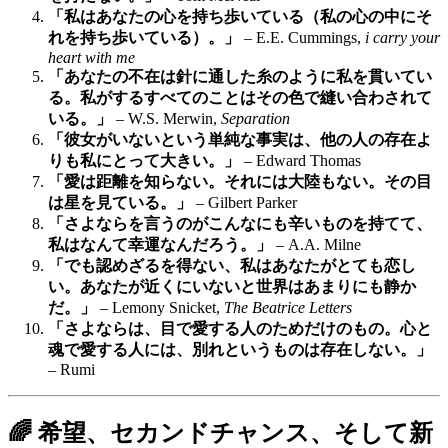
「私はあなたの心を持ち歩いている（私の心の中にそ
れを持ち歩いている）。」
– E.E. Cummings,
i carry your
heart with me
「あなたの不在は針に通した糸のように私を貫いてい
る。私がするすべてのことはその色で縫い合わされて
いる。」
– W.S. Merwin,
Separation
「彼女がいないという単純な事実は、他の人の存在よ
りも私にとって大きい。」
– Edward Thomas
「愛は距離を知らない。それには大陸もない。その目
は星を見ている。」
– Gilbert Parker
「さよならを言うのがこんなにも辛いものを持てて、
私はなんて幸運なんだろう。」
– A.A. Milne
「でも認めざるを得ない、私はあなたがとても恋し
い。あなたが近くにいないと世界はあまりにも静か
だ。」
– Lemony Snicket,
The Beatrice Letters
「さよならは、目で愛する人のためだけのもの。心と
魂で愛する人には、別れというものは存在しない。」
– Rumi
🌈 希望、セカンドチャンス、そして新