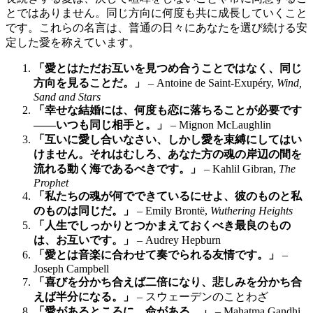
とではありません。同じ方向に何度も共に成長していくこと
です。これらの名言は、普通の日々にあなたを選び続ける安
定した愛を称えています。
「愛とはただお互いを見つめ合うことではなく、同じ
方向を見ることだ。」
– Antoine de Saint-Exupéry,
Wind,
Sand and Stars
「幸せな結婚には、何度も恋に落ちることが必要です
――いつも同じ相手と。」
– Mignon McLaughlin
「互いに愛し合いなさい、しかし愛を束縛にしてはい
けません。それはむしろ、あなた方の魂の岸辺の間を
流れる動く海であるべきです。」
– Kahlil Gibran,
The
Prophet
「私たちの魂が何でできているにせよ、彼のものと私
のものは同じだ。」
– Emily Brontë,
Wuthering Heights
「人生でしっかりとつかまえておくべき最良のもの
は、お互いです。」
– Audrey Hepburn
「愛とは音楽に合わせて奏でられる友情です。」
–
Joseph Campbell
「喜びを分かち合えば二倍になり、悲しみを分かち合
えば半分になる。」
– スウェーデンのことわざ
「愛があるところに、命がある。」
– Mahatma Gandhi