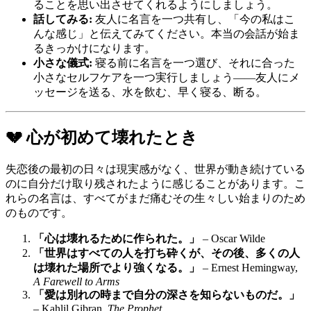
ることを思い出させてくれるようにしましょう。
話してみる:
友人に名言を一つ共有し、「今の私はこ
んな感じ」と伝えてみてください。本当の会話が始ま
るきっかけになります。
小さな儀式:
寝る前に名言を一つ選び、それに合った
小さなセルフケアを一つ実行しましょう――友人にメ
ッセージを送る、水を飲む、早く寝る、断る。
💔 心が初めて壊れたとき
失恋後の最初の日々は現実感がなく、世界が動き続けている
のに自分だけ取り残されたように感じることがあります。こ
れらの名言は、すべてがまだ痛むその生々しい始まりのため
のものです。
「心は壊れるために作られた。」
– Oscar Wilde
「世界はすべての人を打ち砕くが、その後、多くの人
は壊れた場所でより強くなる。」
– Ernest Hemingway,
A Farewell to Arms
「愛は別れの時まで自分の深さを知らないものだ。」
– Kahlil Gibran,
The Prophet