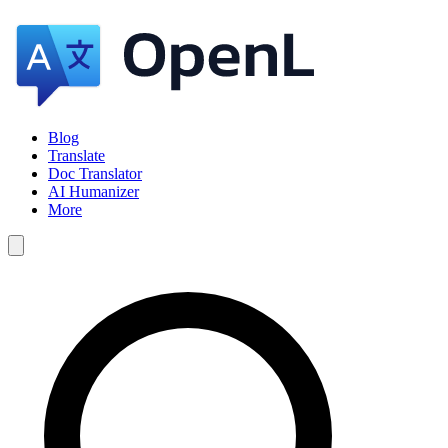
Blog
Translate
Doc Translator
AI Humanizer
More