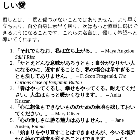
しい愛
癒しとは、二度と傷つかないことではありません。より早く
立ち去り、自分自身に素早く戻り、次はもっと慎重に選択で
きるようになることです。これらの名言は、優しく希望へと
導いてくれます。
「それでもなお、私は立ち上がる。」
– Maya Angelou,
Still I Rise
「たとえどんな意味があろうとも：自分がなりたい人
になるのに、遅すぎることも、私の場合は早すぎるこ
とも決してありません。」
– F. Scott Fitzgerald,
The
Curious Case of Benjamin Button
「春はやってくるし、幸せもやってくる。耐えてくだ
さい。人生はもっと暖かくなります。」
– Anita
Krizzan
「心に想像もできないもののための余地を残しておい
てください。」
– Mary Oliver
「心の優しさに勝る魅力はありません。」
– Jane
Austen,
Emma
「始まりをやり直すことはできませんが、今いる場所
から始めて結末を変えることはできます。」
– C.S.