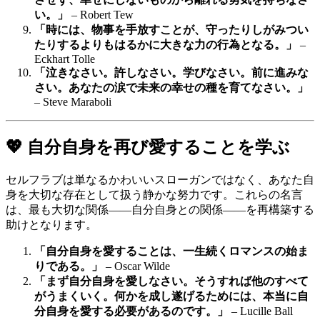
い。」
– Robert Tew
「時には、物事を手放すことが、守ったりしがみつい
たりするよりもはるかに大きな力の行為となる。」
–
Eckhart Tolle
「泣きなさい。許しなさい。学びなさい。前に進みな
さい。あなたの涙で未来の幸せの種を育てなさい。」
– Steve Maraboli
💖 自分自身を再び愛することを学ぶ
セルフラブは単なるかわいいスローガンではなく、あなた自
身を大切な存在として扱う静かな努力です。これらの名言
は、最も大切な関係――自分自身との関係――を再構築する
助けとなります。
「自分自身を愛することは、一生続くロマンスの始ま
りである。」
– Oscar Wilde
「まず自分自身を愛しなさい。そうすれば他のすべて
がうまくいく。何かを成し遂げるためには、本当に自
分自身を愛する必要があるのです。」
– Lucille Ball