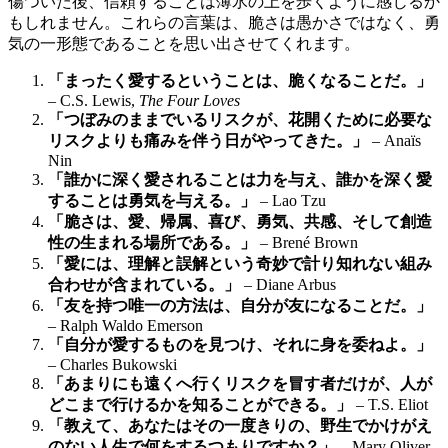
傷ついた後、信頼することは薄氷の上を歩くように感じるか
もしれません。これらの言葉は、脆さは愚かさではなく、勇
気の一形態であることを思い出させてくれます。
「まったく愛するということは、脆くなることだ。」
– C.S. Lewis,
The Four Loves
「つぼみのままでいるリスクが、花開くために必要な
リスクよりも痛みを伴う日がやってきた。」
– Anaïs
Nin
「誰かに深く愛されることは力を与え、誰かを深く愛
することは勇気を与える。」
– Lao Tzu
「脆さは、愛、帰属、喜び、勇気、共感、そして創造
性の生まれる場所である。」
– Brené Brown
「愛には、理解と誤解という奇妙で計り知れない組み
合わせが含まれている。」
– Diane Arbus
「友を持つ唯一の方法は、自分が友になることだ。」
– Ralph Waldo Emerson
「自分が愛するものを見つけ、それに身を委ねよ。」
– Charles Bukowski
「あまりにも遠くへ行くリスクを冒す者だけが、人が
どこまで行けるかを知ることができる。」
– T.S. Eliot
「教えて、あなたはその一度きりの、野生でかけがえ
のない人生で何をするつもりですか？」
– Mary Oliver,