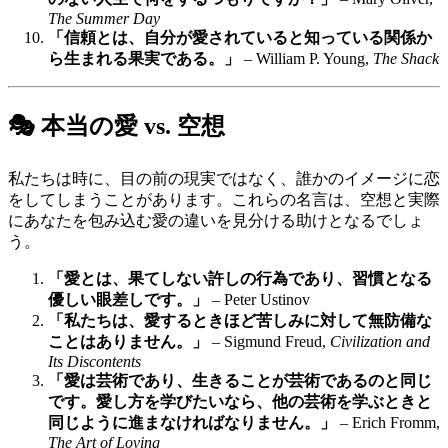
The Summer Day
「信頼とは、自分が愛されていると知っている関係か
ら生まれる果実である。」
– William P. Young,
The Shack
🎭 本当の愛 vs. 空想
私たちは時に、目の前の現実ではなく、誰かのイメージに恋
をしてしまうことがあります。これらの名言は、空想と実際
にあなたを包み込む愛の違いを見分ける助けとなるでしょ
う。
「愛とは、果てしない許しの行為であり、習慣となる
優しい眼差しです。」
– Peter Ustinov
「私たちは、愛するときほど苦しみに対して無防備な
ことはありません。」
– Sigmund Freud,
Civilization and
Its Discontents
「愛は芸術であり、生きることが芸術であるのと同じ
です。愛し方を学びたいなら、他の芸術を学ぶときと
同じように進まなければなりません。」
– Erich Fromm,
The Art of Loving