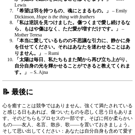
Lewis
「希望は羽を持つもの、魂にとまるもの。」
– Emily
Dickinson,
Hope is the thing with feathers
「私は逆説を見つけました。傷つくまで愛し続けるな
ら、もはや傷はなく、ただ愛が増すだけです。」
–
Mother Teresa
「本当に愛しているものの不思議な引力に、静かに身
を任せてください。それはあなたを迷わせることはあ
りません。」
– Rumi
「太陽は毎日、私たちもまた闇から再び立ち上がり、
自分自身の光を輝かせることができると教えてくれま
す。」
– S. Ajna
📝 最後に
心を癒すことは競争ではありません。強くて満たされている
と感じる日もあれば、傷ついたものを恋しく思う日もありま
す。そのどちらもプロセスの一部です。そばに何か柔らかい
もの――友人、名言、散歩、歌――を置いておきましょう。
そして思い出してください：あなたは自分自身も含めて愛す