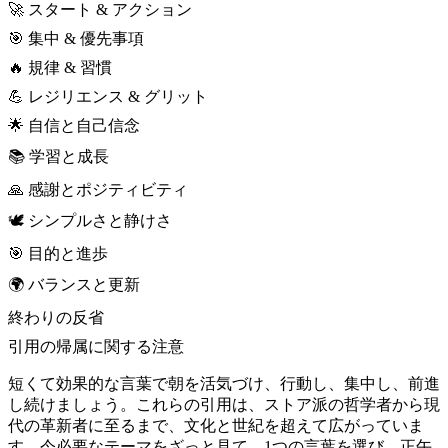
🚀 スタート & アクション
🎯 集中 & 優先事項
🔥 規律 & 習慣
💪 レジリエンス & グリット
🌟 自信と自己信念
📚 学習と成長
🙏 感謝とポジティビティ
🕊️ シンプルさと静けさ
🎯 目的と進歩
🌍 バランスと更新
終わりの反省
引用の帰属に関する注意
短くて効果的な言葉で朝を活気づけ、行動し、集中し、前進
し続けましょう。これらの引用は、ストア派の哲学者から現
代の革新者に至るまで、文化と世紀を超えて広がっていま
す。今必要なテーマをざっと見て、1つの言葉を選び、正午