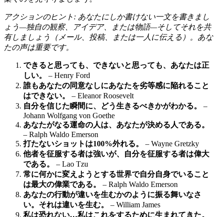
アクションのヒント: あなたにしか書けない一文を書きまし
ょう—独自の観察、アイデア、または物語—そしてそれを共
有しましょう（メール、投稿、または一人に伝える）。あな
たの声は重要です。
できると思っても、できないと思っても、あなたは正
しい。
– Henry Ford
誰もあなたの同意なしにあなたを劣等感に陥れること
はできない。
– Eleanor Roosevelt
自分を信じた瞬間に、どう生きるべきかがわかる。
–
Johann Wolfgang von Goethe
あなたがなる運命の人は、あなたが決める人である。
– Ralph Waldo Emerson
打たないショットは100%外れる。
– Wayne Gretzky
他者を征服する者は強いが、自分を征服する者は偉大
である。
– Lao Tzu
常に何かに変えようとする世界で自分自身でいること
は最大の偉業である。
– Ralph Waldo Emerson
あなたの行動が違いを生むかのように振る舞いなさ
い。それは違いを生む。
– William James
私は恐れない…私はこれをするために生まれてきた。