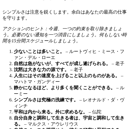
シンプルさは注意を鋭くします。余白はあなたの最高の仕事
を守ります。
アクションのヒント：今週、一つの約束を取り除きましょ
う。必要のない通知を一つ消音にしましょう。何もしない時
間を15分間スケジュールしましょう。
少ないことは多いこと。
– ルートヴィヒ・ミース・フ
ァン・デル・ローエ
自然は急がないが、すべてが成し遂げられる。
– 老子
沈黙は大きな力の源です。
– 老子
人生にはその速度を上げること以上のものがある。
–
マハトマ・ガンディー
静かになるほど、より多くを聞くことができる。
– ル
ーミー
シンプルさは究極の洗練です。
– レオナルド・ダ・ヴ
ィンチ
平和は内から来る。外に求めるな。
– 仏陀
自分自身と調和して生きる者は、宇宙と調和して生き
る。
– マルクス・アウレリウス