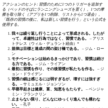
アクションのヒント: 習慣のために1つのトリガーを追加す
る（ベッドのそばにランニングシューズを置く）。1つの摩
擦を取り除く（アプリを1つ削除、リストから1つ退会）。
「既存の習慣の後に、私は新しい習慣を行う」という公式を
使用する。
我々は繰り返し行うことによって形成される。したが
って、卓越性は行為ではなく、習慣である。
– アリス
トテレス（ウィル・デュラント経由）*
規律は目標と達成の間の架け橋である。
– ジム・ロー
ン
モチベーションは始めるきっかけであり、習慣は続け
る力である。
– ジム・ライアン
最初に習慣を作り、その後習慣が私たちを作る。
– ジ
ョン・ドライデン
習慣の鎖は感じるには弱すぎるが、壊すには強すぎ
る。
– サミュエル・ジョンソン
早寝早起きは健康、富、知恵をもたらす。
– ベンジャ
ミン・フランクリン
止まらない限り、どんなにゆっくり進んでも構わな
い。
– 孔子