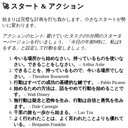
🚀 スタート & アクション
始まりは完璧な計画を打ち負かします。小さなスタートが勢
いに変わります。
アクションのヒント: 避けていたタスクの5分間のスタータ
ーバージョンを行いましょう。「今日の午前9時に、私はX
をする」と設定して行動を促しましょう。
今いる場所から始めなさい。持っているものを使いな
さい。できることをしなさい。
– Arthur Ashe
できることを、持っているもので、今いる場所でしな
さい。
– Theodore Roosevelt
行動はすべての成功の基礎的な鍵です。
– Pablo Picasso
始めるための方法は、話をやめて行動を始めることで
す。
– Walt Disney
無行動は疑念と恐怖を生み、行動は自信と勇気を生み
ます。
– Dale Carnegie
千里の旅も一歩から始まる。
– Lao Tzu
よく行われたことは、よく言われたことよりも優れて
いる。
– Benjamin Franklin