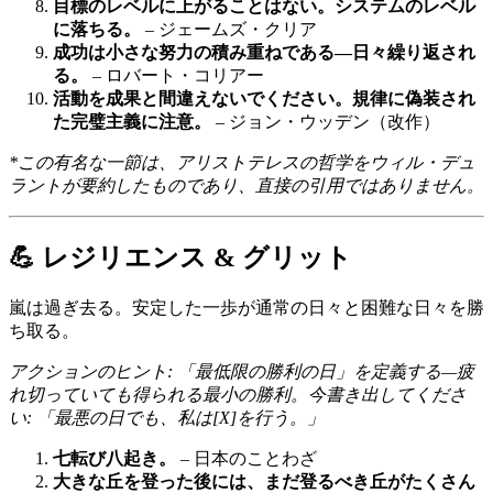
目標のレベルに上がることはない。システムのレベル
に落ちる。
– ジェームズ・クリア
成功は小さな努力の積み重ねである—日々繰り返され
る。
– ロバート・コリアー
活動を成果と間違えないでください。規律に偽装され
た完璧主義に注意。
– ジョン・ウッデン（改作）
*この有名な一節は、アリストテレスの哲学をウィル・デュ
ラントが要約したものであり、直接の引用ではありません。
💪 レジリエンス & グリット
嵐は過ぎ去る。安定した一歩が通常の日々と困難な日々を勝
ち取る。
アクションのヒント: 「最低限の勝利の日」を定義する—疲
れ切っていても得られる最小の勝利。今書き出してくださ
い: 「最悪の日でも、私は[X]を行う。」
七転び八起き。
– 日本のことわざ
大きな丘を登った後には、まだ登るべき丘がたくさん