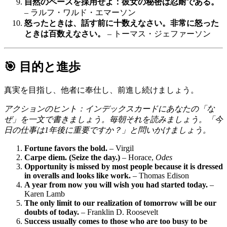
自然のペースを採用せよ：彼女の秘密は忍耐である。
– ラルフ・ワルド・エマーソン
怒ったときは、話す前に十数えなさい。非常に怒った
ときは百数えなさい。
– トーマス・ジェファーソン
🎯 目的と進歩
真実を目指し、他者に奉仕し、前進し続けましょう。
アクションのヒント：インデックスカードにあなたの「な
ぜ」を一文で書きましょう。毎朝それを読みましょう。「今
日の仕事は1年後に重要ですか？」と問いかけましょう。
Fortune favors the bold.
– Virgil
Carpe diem. (Seize the day.)
– Horace,
Odes
Opportunity is missed by most people because it is dressed
in overalls and looks like work.
– Thomas Edison
A year from now you will wish you had started today.
–
Karen Lamb
The only limit to our realization of tomorrow will be our
doubts of today.
– Franklin D. Roosevelt
Success usually comes to those who are too busy to be