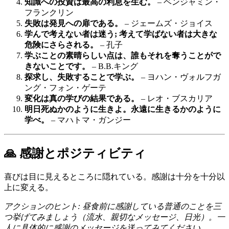
知識への投資は最高の利息を生む。
– ベンジャミン・
フランクリン
失敗は発見への扉である。
– ジェームズ・ジョイス
学んで考えない者は迷う; 考えて学ばない者は大きな
危険にさらされる。
– 孔子
学ぶことの素晴らしい点は、誰もそれを奪うことがで
きないことです。
– B.B.キング
探求し、失敗することで学ぶ。
– ヨハン・ヴォルフガ
ング・フォン・ゲーテ
変化は真の学びの結果である。
– レオ・ブスカリア
明日死ぬかのように生きよ。永遠に生きるかのように
学べ。
– マハトマ・ガンジー
🙏 感謝とポジティビティ
喜びは目に見えるところに隠れている。感謝は十分を十分以
上に変える。
アクションのヒント: 昼食前に感謝している普通のことを三
つ挙げてみましょう（流水、親切なメッセージ、日光）。一
人に具体的に感謝のメッセージを送ってみてください。