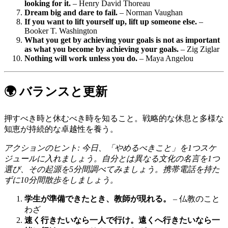
looking for it.
– Henry David Thoreau
Dream big and dare to fail.
– Norman Vaughan
If you want to lift yourself up, lift up someone else.
–
Booker T. Washington
What you get by achieving your goals is not as important
as what you become by achieving your goals.
– Zig Ziglar
Nothing will work unless you do.
– Maya Angelou
🌍 バランスと更新
押すべき時と休むべき時を知ること。戦略的な休息と多様な
知恵が持続的な卓越性を養う。
アクションのヒント: 今日、「やめるべきこと」を1つスケ
ジュールに入れましょう。自分とは異なる文化の名言を1つ
選び、その起源を5分間調べてみましょう。携帯電話を持た
ずに10分間散歩をしましょう。
学生が準備できたとき、教師が現れる。
– 仏教のこと
わざ
速く行きたいなら一人で行け。遠くへ行きたいなら一