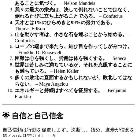
あることに気づく。
– Nelson Mandela
我々の最大の栄光は、決して倒れないことではなく、
倒れるたびに立ち上がることである。
– Confucius
天才とは1%のひらめきと99%の努力である。
–
Thomas Edison
山を動かす者は、小さな石を運ぶことから始める。
–
Confucius
ロープの端まで来たら、結び目を作ってしがみつけ。
– Franklin D. Roosevelt
困難は心を強くし、労働は体を強くする。
– Seneca
世界は苦しみに満ちているが、それを克服することに
も満ちている。
– Helen Keller
多くの敗北に直面するかもしれないが、敗北してはな
らない。
– Maya Angelou
エネルギーと持続はすべてを征服する。
– Benjamin
Franklin
🌟 自信と自己信念
自己信頼は行動を促進します。決断し、始め、進歩が信念を
築くのを見守りましょう。