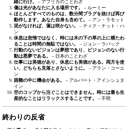
緒に行け。
– アフリカのことわざ
傷は光があなたに入る場所です。
– ルーミー
ほとんどすべてのものは、数分間プラグを抜けば再び
動作します。あなた自身も含めて。
– アン・ラモット
泥がなければ、蓮は咲かない。
– ティク・ナット・ハ
ン
休息は怠惰ではなく、時には木の下の草の上に横たわ
ることは時間の無駄ではない。
– ジョン・ラバック
行動のないビジョンは夢想であり、ビジョンのない行
動は悪夢である。
– 日本のことわざ
仕事には美徳があり、休息にも美徳がある。両方を使
い、どちらも見落とさないように。
– アラン・コーエ
ン
困難の中に機会がある。
– アルバート・アインシュタ
イン
空のコップから注ぐことはできません。時には最も生
産的なことはリラックスすることです。
– 不明
終わりの反省