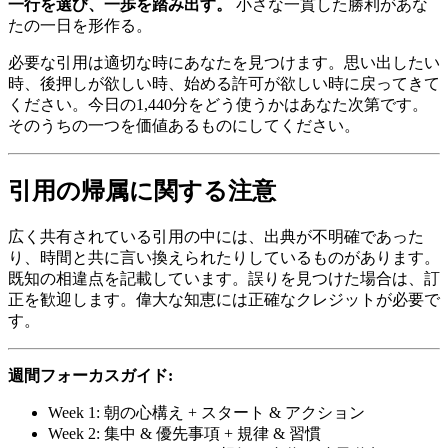
一行を選び、一歩を踏み出す。
小さな一貫した勝利があな
たの一日を形作る。
必要な引用は適切な時にあなたを見つけます。思い出したい
時、後押しが欲しい時、始める許可が欲しい時に戻ってきて
ください。今日の1,440分をどう使うかはあなた次第です。
そのうちの一つを価値あるものにしてください。
引用の帰属に関する注意
広く共有されている引用の中には、出典が不明確であった
り、時間と共に言い換えられたりしているものがあります。
既知の相違点を記載しています。誤りを見つけた場合は、訂
正を歓迎します。偉大な知恵には正確なクレジットが必要で
す。
週間フォーカスガイド:
Week 1: 朝の心構え + スタート & アクション
Week 2: 集中 & 優先事項 + 規律 & 習慣