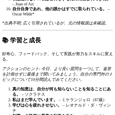
– Joan of Arc
自分自身であれ、他の誰かはすでに取られている。
–
Oscar Wilde*
*出典不明; 広く引用されているが、元の情報源は未確認。
📚 学習と成長
好奇心、フィードバック、そして実践が努力をスキルに変え
る。
アクションのヒント: 今日、より良い質問を一つして、返答
を計画せずに最後まで聞いてみましょう。自分の専門外のト
ピックについて10分間読んでみてください。
真の知恵は、自分が何も知らないことを知ることにあ
る。
– ソクラテス
私はまだ学んでいます。
– ミケランジェロ（87歳）
学びは心を疲れさせない。
– レオナルド・ダ・ヴィン
チ