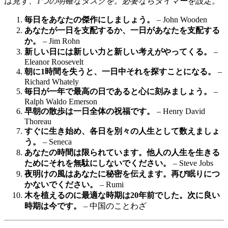
は見ず、1つの明確なタスクを。必要ならタイマーを設定。
毎日をあなたの傑作にしましょう。
– John Wooden
あなたが一日を支配するか、一日があなたを支配する
か。
– Jim Rohn
新しい日には新しい力と新しい考えがやってくる。
–
Eleanor Roosevelt
朝に1時間を失うと、一日中それを探すことになる。
–
Richard Whately
毎日が一年で最高の日であると心に刻みましょう。
–
Ralph Waldo Emerson
早朝の散歩は一日全体の祝福です。
– Henry David
Thoreau
すぐに生き始め、各日を別々の人生として数えましょ
う。
– Seneca
あなたの時間は限られています。他人の人生を生きる
ためにそれを無駄にしないでください。
– Steve Jobs
夜明けの風はあなたに秘密を伝えます。再び眠りにつ
かないでください。
– Rumi
木を植えるのに最適な時期は20年前でした。次に良い
時期は今です。
– 中国のことわざ