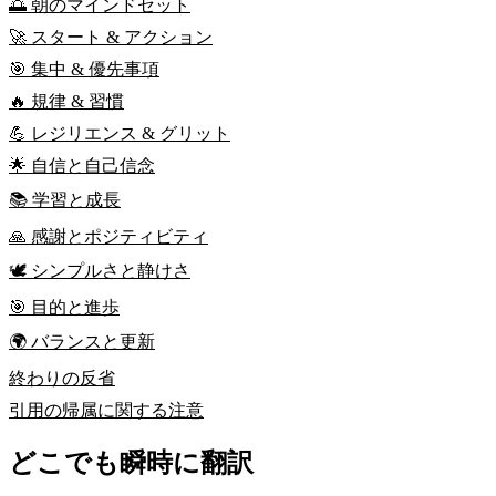
🌅 朝のマインドセット
🚀 スタート & アクション
🎯 集中 & 優先事項
🔥 規律 & 習慣
💪 レジリエンス & グリット
🌟 自信と自己信念
📚 学習と成長
🙏 感謝とポジティビティ
🕊️ シンプルさと静けさ
🎯 目的と進歩
🌍 バランスと更新
終わりの反省
引用の帰属に関する注意
どこでも瞬時に翻訳