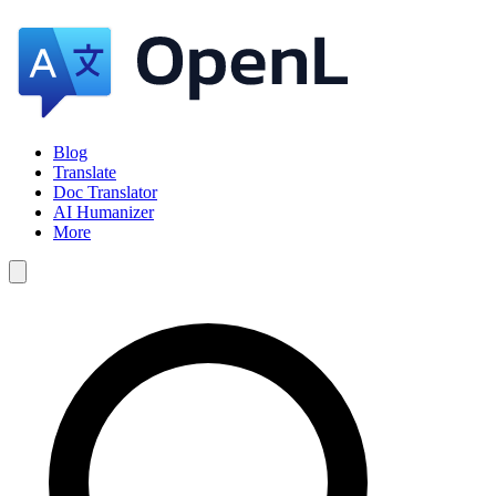
Blog
Translate
Doc Translator
AI Humanizer
More