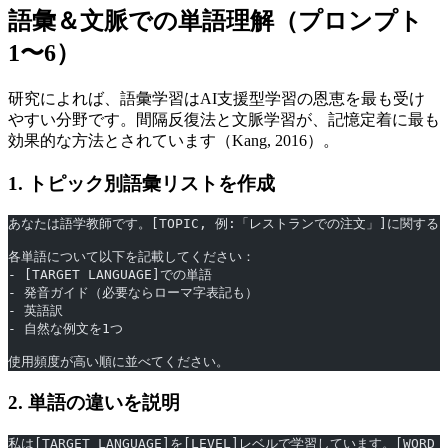
語彙＆文脈での単語理解（プロンプト
1〜6）
研究によれば、語彙学習はAI支援型学習の恩恵を最も受け
やすい分野です。間隔反復法と文脈学習が、記憶定着に最も
効果的な方法とされています（Kang, 2016）。
1. トピック別語彙リストを作成
あなたは語学教師です。[TOPIC, 例:「レストランでの注文」]に関する[TA
各単語について以下を記載してください：
- [TARGET LANGUAGE]での単語
- 発音ガイド（必要ならローマ字表記も）
- 英語訳
- 自然な例文を1つ
使用頻度が高い順に並べてください。
2. 単語の違いを説明
私は[TARGET LANGUAGE]を[LEVEL]レベルで学習しています。[WOR