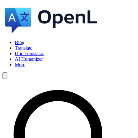
Blog
Translate
Doc Translator
AI Humanizer
More