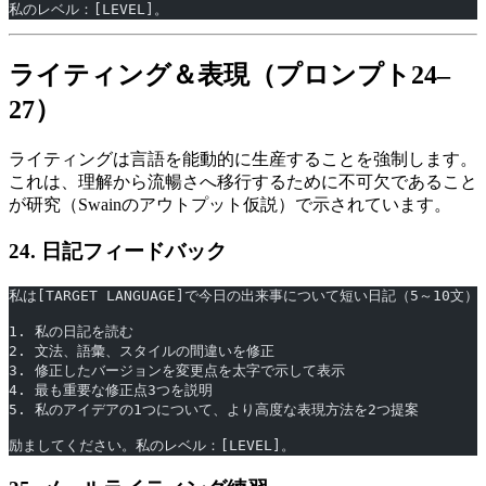
私のレベル：[LEVEL]。
ライティング＆表現（プロンプト24–
27）
ライティングは言語を能動的に生産することを強制します。
これは、理解から流暢さへ移行するために不可欠であること
が研究（Swainのアウトプット仮説）で示されています。
24. 日記フィードバック
私は[TARGET LANGUAGE]で今日の出来事について短い日記（5～10
1. 私の日記を読む
2. 文法、語彙、スタイルの間違いを修正
3. 修正したバージョンを変更点を太字で示して表示
4. 最も重要な修正点3つを説明
5. 私のアイデアの1つについて、より高度な表現方法を2つ提案
励ましてください。私のレベル：[LEVEL]。