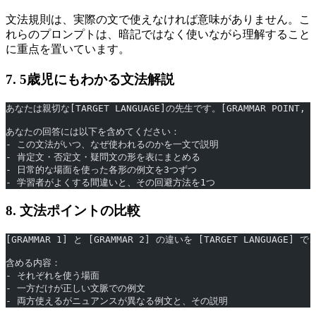
文法規則は、実際の文で使えなければ意味がありません。こ
れらのプロンプトは、暗記ではなく使いながら理解すること
に重点を置いています。
7. 5歳児にもわかる文法解説
あなたは親切な[TARGET LANGUAGE]の先生です。[GRAMMAR POIN
あなたの回答には以下を含めてください：
- この文法がいつ、なぜ使われるのかを一文で説明
- 肯定文・否定文・疑問文の形を表にまとめる
- 日常的な場面を使った各形の例文を3つずつ
- 学習者がよくする間違いと、その回避方法を1つ
8. 文法ポイントの比較
[GRAMMAR 1] と [GRAMMAR 2] の違いを [TARGET LANGU
含める内容：
- それぞれを使う場面
- 一方だけが正しい文脈での例文
- 両方使えるがニュアンスが異なる例文と、その説明