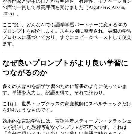
が専門家と学生の両方から明確さ、有用性、モチベーション
の面で一貫して最高評価を受けました（Algobaei & Alzain,
2025）。
ここでは、どんなAIでも語学学習パートナーに変える30の
プロンプトを紹介します。スキル別に整理され、実際の学習
プロセスに基づいており、すぐにコピー＆ペーストして使え
ます。
なぜ良いプロンプトがより良い学習に
つながるのか
多くの人はAIを語学学習のために辞書のように使っていま
す。単語を入力し、訳語を得て、それで終わり。
これは、世界トップクラスの家庭教師にスペルチェックだけ
を頼むようなものです。
効果的な言語学習には、言語学者スティーブン・クラッシェ
ンが提唱した
理解可能なインプット
が不可欠です。これは
「自分の現レベルより少しだけ難しい言語に触れること」