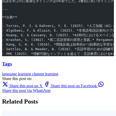
言語を学ぶのに最適なタイミングは5年前でした。2番目に良いタイミング
---
**出典**
- Torres, P. J. & Kahveci, Y. E. (2025). *人工知能（AI）の言
- Algobaei, F. & Alzain, E. (2025). *非英語母語話者向けプロ
- Huang, S. & Cassany, D. (2025). *AI時代におけるスペイン語学習：
- Krashen, S. (1982). *第二言語習得の原理と実践.* Pergamon P
- Kang, S. H. K. (2016). *間隔反復は効率的かつ効果的な学習を促進する：教
- Settles, B. & Meeder, B. (2016). *言語学習のための訓練可能な
- PMC (2025). *理解可能なインプットを超えて：言語教育におけるKrashen仮
Tags
language learning
chatgpt
learning
Share this post on:
Share this post on X
Share this post on Facebook
Share this post via WhatsApp
Related Posts