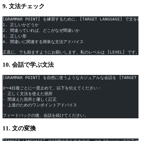
9. 文法チェック
[GRAMMAR POINT] を練習するために、[TARGET LANGUAGE
1. 正しいかどうか
2. 間違っていれば、どこがなぜ間違いか
3. 正しい形
4. 間違いに関連する簡単な文法アドバイス
正直に、でも励ますようにお願いします。私のレベルは [LEVEL] です。
10. 会話で学ぶ文法
[GRAMMAR POINT] を自然に使うようなカジュアルな会話を [TARGET
3〜4往復ごとに一度止めて、以下を伝えてください：
- 正しく文法を使えた箇所
- 間違えた箇所と優しく訂正
- 上達のためのワンポイントアドバイス
フィードバックの後、会話を続けてください。
11. 文の変換