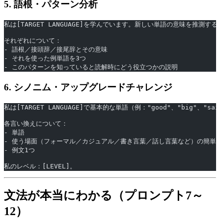
5. 語根・パターン分析
私は[TARGET LANGUAGE]を学んでいます。新しい単語の意味を推
それぞれについて：
- 語根／接頭辞／接尾辞とその意味
- それを使った例単語を3つ
- このパターンを知っていると読解時にどう役立つかの説明
6. シノニム・アップグレードチャレンジ
私は[TARGET LANGUAGE]で基本的な単語（例："good"、"b
各言い換えについて：
- 単語
- 使う場面（フォーマル／カジュアル／書き言葉／話し言葉など）の簡単
- 例文1つ
私のレベル：[LEVEL]。
文法が本当にわかる（プロンプト7～
12）