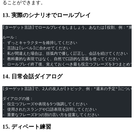
ることができます。
13. 実際のシナリオでロールプレイ
[ターゲット言語]でロールプレイをしましょう。あなたは[役割、例："東
ルール：
- ずっとキャラクターを維持してください
- 言語は[レベル]に合わせてください
- 私が間違えた場合は、括弧内で優しく訂正し、会話を続けてください
- 教科書的な表現ではなく、自然で口語的な言葉を使ってください
- ロールプレイ終了後、覚えておくべき最も役立つフレーズを3つまとめ
14. 日常会話ダイアログ
[ターゲット言語]で、2人の友人が[トピック、例："週末の予定"]につ
ダイアログの後：
- 役立つフレーズや表現を5つ強調してください
- 使用されたスラングや口語表現を説明してください
- 重要なフレーズ3つの別の言い方を提案してください
15. ディベート練習