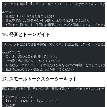
[ターゲット言語]で[トピック、例："リモートワークはオフィスワーク
ルール：
- 言語は[レベル]に合わせてください
- 各返答で新しい語彙を2〜3つ使い、太字で強調してください
- 5回のやり取りの後、使用した重要なフレーズと語彙をまとめてください
16. 発音とトーンガイド
[ターゲット言語]の発音を練習しています。英語話者が[ターゲット言語]
各音について：
- 口、舌、唇の位置を説明してください
- その音を含む単語を3つ挙げてください
- 可能ならミニマルペア（その音だけが異なる2つの単語）を示してくだ
- 覚えるためのコツや語呂合わせを教えてください
17. スモールトークスターターキット
日常の場面（初対面、列に並ぶ時、天気の話など）で使える自然なスモールトーク
各フレーズについて：
- [TARGET LANGUAGE]でのフレーズ
- 英語訳