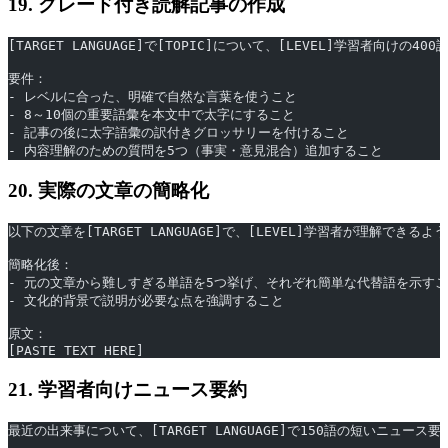
19. グレード付き読解記事の作成
[TARGET LANGUAGE]で[TOPIC]について、[LEVEL]学習者向け
要件：
- レベルに合った、明確で自然な言葉を使うこと
- 8～10個の重要語彙を本文中で太字にすること
- 記事の後に太字語彙の訳付きグロッサリーを付けること
- 内容理解のための質問を5つ（事実・意見混合）追加すること
20. 実際の文章の簡略化
以下の文章を[TARGET LANGUAGE]で、[LEVEL]学習者が理解
簡略化後：
- 元の文章から難しすぎる単語を5つ挙げ、それぞれ簡単な代替語を示す
- 文化的背景で説明が必要な点を強調すること
原文：
[PASTE TEXT HERE]
21. 学習者向けニュース要約
最近の出来事について、[TARGET LANGUAGE]で150語の短いニュース