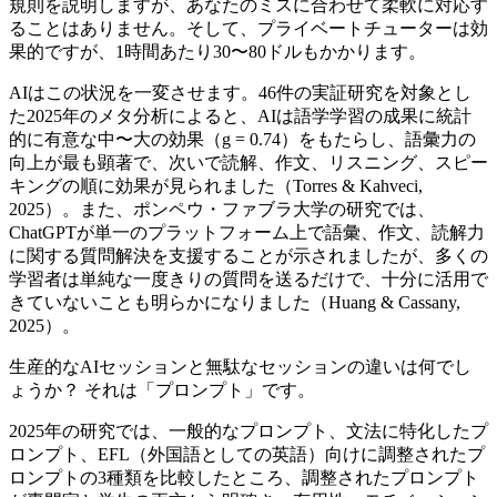
規則を説明しますが、あなたのミスに合わせて柔軟に対応す
ることはありません。そして、プライベートチューターは効
果的ですが、1時間あたり30〜80ドルもかかります。
AIはこの状況を一変させます。46件の実証研究を対象とし
た2025年のメタ分析によると、AIは語学学習の成果に統計
的に有意な中〜大の効果（g = 0.74）をもたらし、語彙力の
向上が最も顕著で、次いで読解、作文、リスニング、スピー
キングの順に効果が見られました（Torres & Kahveci,
2025）。また、ポンペウ・ファブラ大学の研究では、
ChatGPTが単一のプラットフォーム上で語彙、作文、読解力
に関する質問解決を支援することが示されましたが、多くの
学習者は単純な一度きりの質問を送るだけで、十分に活用で
きていないことも明らかになりました（Huang & Cassany,
2025）。
生産的なAIセッションと無駄なセッションの違いは何でし
ょうか？ それは「プロンプト」です。
2025年の研究では、一般的なプロンプト、文法に特化したプ
ロンプト、EFL（外国語としての英語）向けに調整されたプ
ロンプトの3種類を比較したところ、調整されたプロンプト