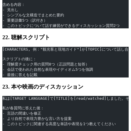
含める内容：
- 見出し
- シンプルな文構造でまとめた要約
- 重要語彙5つ（訳付き）
- このトピックについて話す練習ができるディスカッション質問2つ
22. 聴解スクリプト
[CHARACTERS, 例："観光客と現地ガイド"]が[TOPIC]について話し
スクリプトの後に：
- 理解度チェック用の質問8つ（正誤問題と短答）
- 会話で使われた自然な表現やイディオム5つを強調
- 最後に答えを記載
23. 本や映画のディスカッション
私は[TARGET LANGUAGE]で[TITLE]を[read/watched]
私が各質問に答えた後：
- 言語の間違いを修正
- より自然で表現力豊かな言い方を提案
- このトピックに関連する高度な単語や表現を1つ教えてください