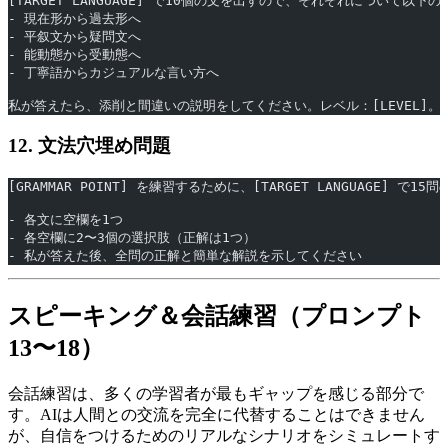
[TARGET LANGUAGE] で10個の文を出すので、それぞれについて以
- 現在形から過去形へ
- 平叙文から疑問文へ
- 能動態から受動態へ
- 丁寧語からカジュアルな言い方へ
私が答えたら、添削と間違いの説明をしてください。レベル：[LEVEL]。
12. 文法穴埋め問題
[GRAMMAR POINT] を練習するために、[TARGET LANGUAGE] 
- 各文に空欄を1つ
- 各空欄に2〜3個の選択肢（正解は1つ）
- 私が答えた後、全問の正解と簡単な解説を示してください
スピーキング＆会話練習（プロンプト
13〜18）
会話練習は、多くの学習者が最もギャップを感じる部分で
す。AIは人間との交流を完全に代替することはできません
が、自信をつけるためのリアルなシナリオをシミュレートす