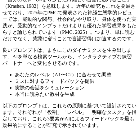
（Krashen, 1982）を意味します。近年の研究もこれを発展さ
せており、2025年にPMCで発表された神経生態学的レビュ
ーでは、能動的な関与、社会的なやり取り、身体を使った実
践が、受動的なインプットだけよりも優れた学習成果をもた
らすと論じられています（PMC, 2025）。つまり、単に読む
だけでなく、
実際に使う
ことで言語習得は加速するのです。
良いプロンプトは、まさにこのダイナミクスを生み出しま
す。AIを単なる検索ツールから、インタラクティブな練習
パートナーへと変化させるのです。
あなたのレベル（A1〜C2）に合わせて調整
ミスに対するフィードバックを提供
実際の会話をシミュレーション
本当に読みたい教材を生成
以下のプロンプトは、これらの原則に基づいて設計されてい
ます。それぞれが「役割」「レベル」「明確なタスク」を指
定しており、これら3要素がAIによるフィードバックを最も
効果的にすることが研究で示されています。