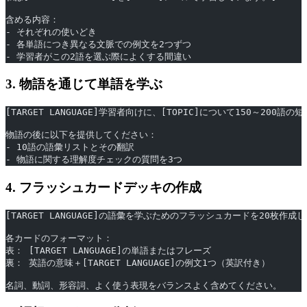
含める内容：
- それぞれの使いどき
- 各単語につき異なる文脈での例文を2つずつ
- 学習者がこの2語を選ぶ際によくする間違い
3. 物語を通じて単語を学ぶ
[TARGET LANGUAGE]学習者向けに、[TOPIC]について150～20
物語の後に以下を提供してください：
- 10語の語彙リストとその翻訳
- 物語に関する理解度チェックの質問を3つ
4. フラッシュカードデッキの作成
[TARGET LANGUAGE]の語彙を学ぶためのフラッシュカードを20枚作成
各カードのフォーマット：
表： [TARGET LANGUAGE]の単語またはフレーズ
裏： 英語の意味＋[TARGET LANGUAGE]の例文1つ（英訳付き）
名詞、動詞、形容詞、よく使う表現をバランスよく含めてください。