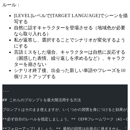
ルール：
[LEVEL]レベルで[TARGET LANGUAGE]でシーンを描
写する
自然に話すキャラクターを登場させる（地域色が必要
なら取り入れる）
私が返答し、選択することでシナリオが変化するよう
にする
言語ミスをした場合、キャラクターは自然に反応する
（困惑した表情、繰り返しを求めるなど）、キャラク
ターを崩さない
シナリオ終了後、出会った新しい単語やフレーズを10
個リストアップする
---
## これらのプロンプトを最大限活用する方法
プロンプトはそのまま使えますが、いくつかの習慣を身につけると効果が
**必ず自分のレベルを指定しましょう。** CEFRフレームワーク（A1
**フォローアップしましょう。** 最初の回答は出発点に過ぎません。「な