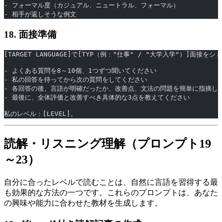
- フォーマル度（カジュアル、ニュートラル、フォーマル）
- 相手が返しそうな例文
18. 面接準備
[TARGET LANGUAGE]で[TYP（例："仕事" / "大学入学"）]面
- よくある質問を8～10個、1つずつ聞いてください
- 私の回答を待ってから次の質問をしてください
- 各回答の後、言語が明確だったか、改善点、文法の問題を簡単に指摘し
- 最後に、全体評価と改善すべき具体的な3点を教えてください
私のレベル：[LEVEL]。
読解・リスニング理解（プロンプト19
～23）
自分に合ったレベルで読むことは、自然に言語を習得する最
も効果的な方法の一つです。これらのプロンプトは、あなた
の興味や能力に合わせた教材を生成します。