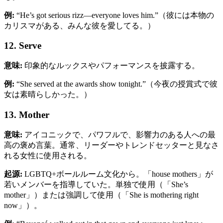
例:
“He’s got serious rizz—everyone loves him.”（彼には本物の
カリスマがある、みんな彼を愛してる。）
12. Serve
意味:
印象的なルックスやパフォーマンスを披露する。
例:
“She served at the awards show tonight.”（今夜の授賞式で彼
女は素晴らしかった。）
13. Mother
意味:
アイコニックで、パワフルで、影響力のある人への最
高の褒め言葉。通常、リーダーやトレンドセッターと見なさ
れる女性に使用される。
起源:
LGBTQ+ボールルーム文化から。「house mothers」が
若いメンバーを指導していた。単独で使用（「She’s
mother」）または強調して使用（「She is mothering right
now」）。