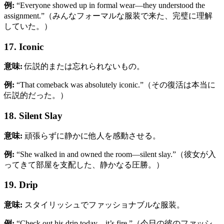
例:
“Everyone showed up in formal wear—they understood the
assignment.”（みんなフォーマルな服装で来た、完璧に理解
していた。）
17. Iconic
意味:
伝説的または忘れられないもの。
例:
“That comeback was absolutely iconic.”（その復活は本当に
伝説的だった。）
18. Silent Slay
意味:
頑張らずに静かに他人を感動させる。
例:
“She walked in and owned the room—silent slay.”（彼女が入
ってきて部屋を支配した、静かなる圧勝。）
19. Drip
意味:
スタイリッシュでファッショナブルな服装。
例:
“Check out his drip today—it’s fire.”（今日の彼のファッシ