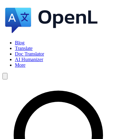
Blog
Translate
Doc Translator
AI Humanizer
More