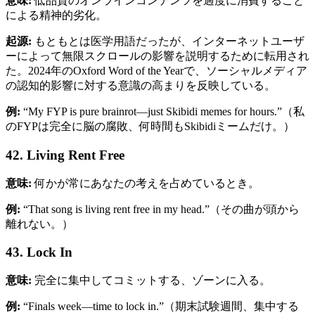
意味:
低品質のオンラインコンテンツを過度に消費すること
による精神的劣化。
起源:
もともとは医学用語だったが、インターネットユーザ
ーによって無限スクロールの影響を説明するために転用され
た。2024年のOxford Word of the Yearで、ソーシャルメディア
の認知的影響に対する意識の高まりを反映している。
例:
“My FYP is pure brainrot—just Skibidi memes for hours.”（私
のFYPは完全に脳の腐敗、何時間もSkibidiミームだけ。）
42. Living Rent Free
意味:
何かが常にあなたの考えを占めているとき。
例:
“That song is living rent free in my head.”（その曲が頭から
離れない。）
43. Lock In
意味:
完全に集中してコミットする、ゾーンに入る。
例:
“Finals week—time to lock in.”（期末試験週間、集中する