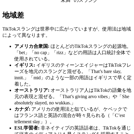
未満
のスラング
地域差
TikTokスラングは世界中に広がっていますが、使用法は地域
によって異なります。
アメリカ合衆国:
ほとんどのTikTokスラングの起源地。
「bet」「no cap」「rizz」などの用語は人口統計全体で
使用されている。
イギリス:
イギリスのティーンエイジャーはTikTokフレ
ーズを地元のスラングと混ぜる。「That’s bare slay,
innit.」「mid」のような一部の用語はイギリスで早く定
着した。
オーストラリア:
オーストラリア人はTikTokの語彙を地
元の表現と混ぜる。「That’s giving arvo vibes」や「She
absolutely slayed, no wukkas.」
カナダ:
アメリカの使用法と似ているが、ケベックで
はフランス語と英語の混合が時々見られる（「C’est
tellement slay」）。
ESL学習者:
非ネイティブの英語話者は、TikTokを通じ