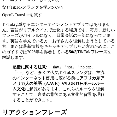
なぜTikTokスラングを学ぶのか？
OpenL Translateを試す
TikTokは単なるエンターテインメントアプリではありませ
ん。言語がリアルタイムで進化する場所です。毎月、新しい
フレーズがバイラルになり、日常会話の一部になっていま
す。英語を学んでいる方、お子さんを理解しようとしている
方、または最新情報をキャッチアップしたい方のために、こ
のガイドでは2026年を席巻している
50のTikTokフレーズ
を
解説します。
起源に関する注意:
「slay」「tea」「no cap」
「ate」など、多くの人気TikTokスラングは、主流
のインターネット使用に広がる前に
アフリカ系ア
メリカ人の英語（AAVE）
や
LGBTQ+ボールルー
ム文化
に起源があります。これらのルーツを理解
することで、言葉の背後にある文化的背景を理解
することができます。
リアクションフレーズ