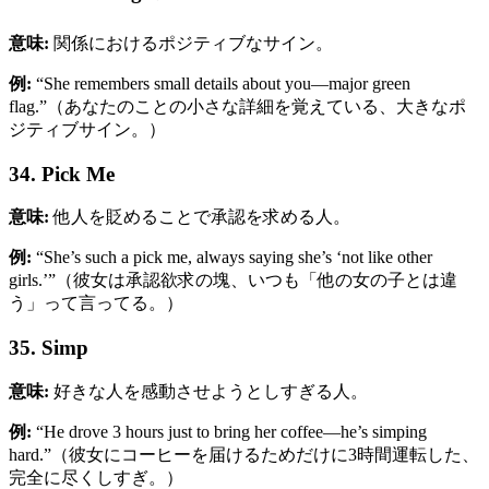
意味:
関係におけるポジティブなサイン。
例:
“She remembers small details about you—major green
flag.”（あなたのことの小さな詳細を覚えている、大きなポ
ジティブサイン。）
34. Pick Me
意味:
他人を貶めることで承認を求める人。
例:
“She’s such a pick me, always saying she’s ‘not like other
girls.’”（彼女は承認欲求の塊、いつも「他の女の子とは違
う」って言ってる。）
35. Simp
意味:
好きな人を感動させようとしすぎる人。
例:
“He drove 3 hours just to bring her coffee—he’s simping
hard.”（彼女にコーヒーを届けるためだけに3時間運転した、
完全に尽くしすぎ。）