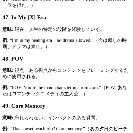
ーラを得た。）
47. In My [X] Era
意味:
現在、人生の特定の段階を経験している。
例:
“I’m in my healing era—no drama allowed.”（今は癒しの時
期、ドラマは禁止。）
48. POV
意味:
視点、ある視点からコンテンツをフレーミングするた
めに使用される。
例:
“POV: You’re the main character in a rom-com.”（POV: あな
たはロマンチックコメディの主人公。）
49. Core Memory
意味:
忘れられない、インパクトのある瞬間。
例:
“That sunset beach trip? Core memory.”（あの夕日のビーチ