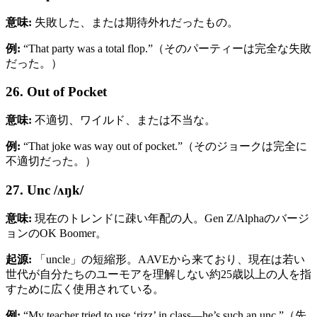
意味:
失敗した、または期待外れだったもの。
例:
“That party was a total flop.”（そのパーティーは完全な失敗
だった。）
26. Out of Pocket
意味:
不適切、ワイルド、または不当な。
例:
“That joke was way out of pocket.”（そのジョークは完全に
不適切だった。）
27. Unc /ʌŋk/
意味:
現在のトレンドに疎い年配の人。Gen Z/Alphaのバージ
ョンのOK Boomer。
起源:
「uncle」の短縮形。AAVEから来ており、現在は若い
世代が自分たちのユーモアを理解しない約25歳以上の人を指
すために広く使用されている。
例:
“My teacher tried to use ‘rizz’ in class—he’s such an unc.”（先