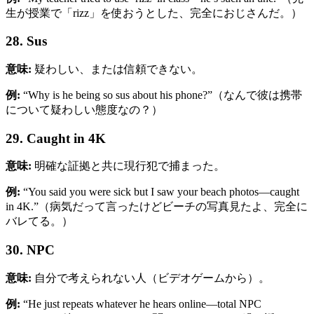
生が授業で「rizz」を使おうとした、完全におじさんだ。）
28. Sus
意味:
疑わしい、または信頼できない。
例:
“Why is he being so sus about his phone?”（なんで彼は携帯
について疑わしい態度なの？）
29. Caught in 4K
意味:
明確な証拠と共に現行犯で捕まった。
例:
“You said you were sick but I saw your beach photos—caught
in 4K.”（病気だって言ったけどビーチの写真見たよ、完全に
バレてる。）
30. NPC
意味:
自分で考えられない人（ビデオゲームから）。
例:
“He just repeats whatever he hears online—total NPC