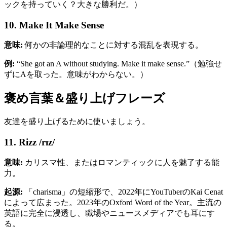
ックを持っていく？大きな勝利だ。）
10. Make It Make Sense
意味:
何かの非論理的なことに対する混乱を表現する。
例:
“She got an A without studying. Make it make sense.”（勉強せ
ずにAを取った。意味がわからない。）
褒め言葉＆盛り上げフレーズ
友達を盛り上げるために使いましょう。
11. Rizz /rɪz/
意味:
カリスマ性、またはロマンティックに人を魅了する能
力。
起源:
「charisma」の短縮形で、2022年にYouTuberのKai Cenat
によって広まった。2023年のOxford Word of the Year。主流の
英語に完全に浸透し、職場やニュースメディアでも耳にす
る。