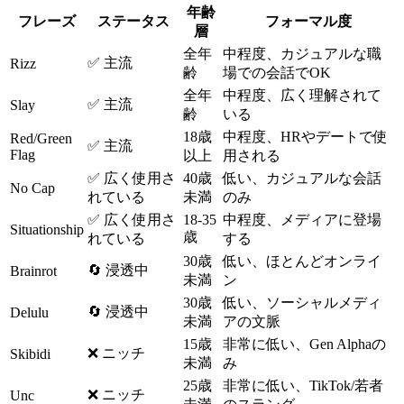
年齢
フレーズ
ステータス
フォーマル度
層
全年
中程度、カジュアルな職
✅ 主流
Rizz
齢
場での会話でOK
全年
中程度、広く理解されて
✅ 主流
Slay
齢
いる
18歳
中程度、HRやデートで使
Red/Green
✅ 主流
Flag
以上
用される
✅ 広く使用さ
40歳
低い、カジュアルな会話
No Cap
れている
未満
のみ
✅ 広く使用さ
18-35
中程度、メディアに登場
Situationship
歳
れている
する
30歳
低い、ほとんどオンライ
🔄 浸透中
Brainrot
未満
ン
30歳
低い、ソーシャルメディ
🔄 浸透中
Delulu
未満
アの文脈
15歳
非常に低い、Gen Alphaの
❌ ニッチ
Skibidi
未満
み
25歳
非常に低い、TikTok/若者
❌ ニッチ
Unc