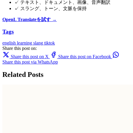
✓ テキスト、ドキュメント、画像、音声翻訳
✓ スラング、トーン、文脈を保持
OpenL Translateを試す →
Tags
english learning
slang
tiktok
Share this post on:
Share this post on X
Share this post on Facebook
Share this post via WhatsApp
Related Posts