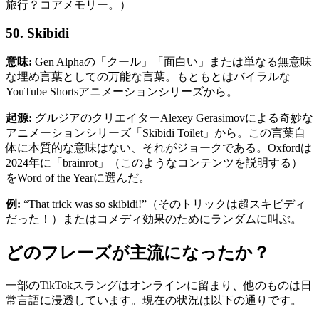
旅行？コアメモリー。）
50. Skibidi
意味:
Gen Alphaの「クール」「面白い」または単なる無意味
な埋め言葉としての万能な言葉。もともとはバイラルな
YouTube Shortsアニメーションシリーズから。
起源:
グルジアのクリエイターAlexey Gerasimovによる奇妙な
アニメーションシリーズ「Skibidi Toilet」から。この言葉自
体に本質的な意味はない、それがジョークである。Oxfordは
2024年に「brainrot」（このようなコンテンツを説明する）
をWord of the Yearに選んだ。
例:
“That trick was so skibidi!”（そのトリックは超スキビディ
だった！）またはコメディ効果のためにランダムに叫ぶ。
どのフレーズが主流になったか？
一部のTikTokスラングはオンラインに留まり、他のものは日
常言語に浸透しています。現在の状況は以下の通りです。