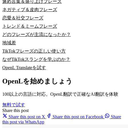
褒め言葉＆盛り上げフレーズ
ネガティブ＆皮肉フレーズ
恋愛＆社交フレーズ
トレンド＆ミームフレーズ
どのフレーズが主流になったか？
地域差
TikTokフレーズの正しい使い方
なぜTikTokスラングを学ぶのか？
OpenL Translateを試す
OpenLを始めましょう
100以上の言語に対応。OpenL翻訳で正確なAI翻訳を体験
無料で試す
Share this post
Share this post on X
Share this post on Facebook
Share
this post via WhatsApp