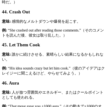
時だ。）
44. Crash Out
意味:
感情的なメルトダウンや爆発を起こす。
例:
“She crashed out after reading those comments.”（そのコメン
トを読んだ後、彼女は取り乱した。）
45. Let Them Cook
意味:
誰かに続けさせる、素晴らしい結果になるかもしれな
い。
例:
“His idea sounds crazy but let him cook.”（彼のアイデアはク
レイジーに聞こえるけど、やらせてみよう。）
46. Aura
意味:
人が放つ雰囲気やエネルギー、またはクールポイント
としても使われる。
例:
“That move gave you +1000 aura.”（その動きで+1000のオ