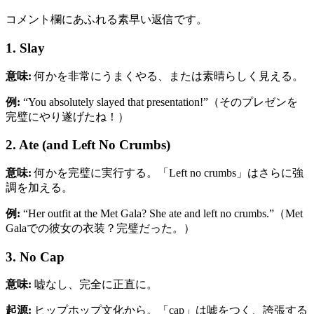
コメント欄にあふれる素早い返信です。
1. Slay
意味:
何かを非常にうまくやる、または素晴らしく見える。
例:
“You absolutely slayed that presentation!”（そのプレゼンを
完璧にやり遂げたね！）
2. Ate (and Left No Crumbs)
意味:
何かを完璧に実行する。「Left no crumbs」はさらに強
調を加える。
例:
“Her outfit at the Met Gala? She ate and left no crumbs.”（Met
Galaでの彼女の衣装？完璧だった。）
3. No Cap
意味:
嘘なし、完全に正直に。
起源:
ヒップホップ文化から。「cap」は嘘をつく、誇張する