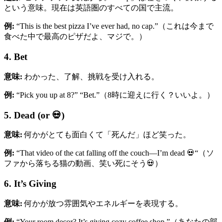
という意味。現在は英語圏のすべての国で主流。
例:
“This is the best pizza I’ve ever had, no cap.”（これは今まで
食べた中で最高のピザだよ、マジで。）
4. Bet
意味:
わかった、了解、挑戦を受け入れる。
例:
“Pick you up at 8?” “Bet.”（8時に迎えに行く？いいよ。）
5. Dead (or 💀)
意味:
何かがとても面白くて「死んだ」ほど笑った。
例:
“That video of the cat falling off the couch—I’m dead 💀“（ソ
ファから落ちる猫の動画、笑い死にそう💀）
6. It’s Giving
意味:
何かが放つ雰囲気やエネルギーを表現する。
例:
“Your room decor? It’s giving cozy coffee shop.”（あなたの部