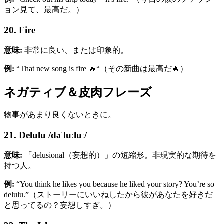
ョン見て、最高だ。）
20. Fire
意味:
非常に良い、または印象的。
例:
“That new song is fire 🔥“（その新曲は最高だ🔥）
ネガティブ＆皮肉フレーズ
物事があまり良くないときに。
21. Delulu /dəˈluːluː/
意味:
「delusional（妄想的）」の短縮形。非現実的な期待を
持つ人。
例:
“You think he likes you because he liked your story? You’re so
delulu.”（ストーリーにいいねしたから彼があなたを好きだ
と思ってるの？妄想しすぎ。）