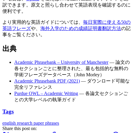
訳できます。原文と照らし合わせて英語表現を確認するのに
便利です。
より実用的な英語ガイドについては、
毎日実際に使える50の
英語フレーズ
や、
海外入学のための成績証明書翻訳方法
の記
事をご覧ください。
出典
Academic Phrasebank – University of Manchester
— 論文の
各セクションごとに整理された、最も包括的な無料の
学術フレーズデータベース（John Morley）
Academic Phrasebank PDF (2021)
— ダウンロード可能な
完全リファレンス
Purdue OWL – Academic Writing
— 各論文セクションご
との大学レベルの執筆ガイド
Tags
english
research paper
phrases
Share this post on: