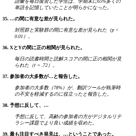
語彙を毎日復習した学生は、学期末に65%多くの
単語を記憶していたことが明らかになった。
35. …の間に有意な差が見られた。
対照群と実験群の間に有意な差が見られた（p <
0.01）。
36. XとYの間に正の相関が見られた。
毎日の読書時間と読解スコアの間に正の相関が見
られた（r = .72）。
37. 参加者の大多数が…と報告した。
参加者の大多数（78%）が、翻訳ツールが執筆時
の不安を軽減するのに役立ったと報告した。
38. 予想に反して、…
予想に反して、高齢の参加者の方がデジタルリテ
ラシー課題でより良い成績を収めた。
39. 最も注目すべき発見は、…ということであった。