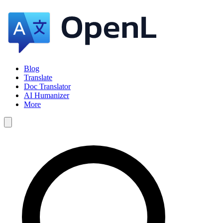
Blog
Translate
Doc Translator
AI Humanizer
More