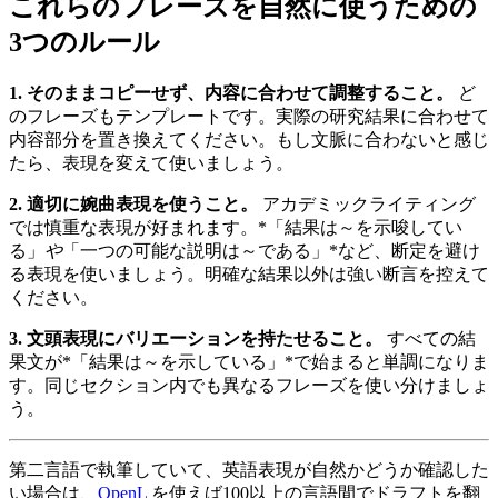
これらのフレーズを自然に使うための
3つのルール
1. そのままコピーせず、内容に合わせて調整すること。
ど
のフレーズもテンプレートです。実際の研究結果に合わせて
内容部分を置き換えてください。もし文脈に合わないと感じ
たら、表現を変えて使いましょう。
2. 適切に婉曲表現を使うこと。
アカデミックライティング
では慎重な表現が好まれます。*「結果は～を示唆してい
る」
や
「一つの可能な説明は～である」*など、断定を避け
る表現を使いましょう。明確な結果以外は強い断言を控えて
ください。
3. 文頭表現にバリエーションを持たせること。
すべての結
果文が*「結果は～を示している」*で始まると単調になりま
す。同じセクション内でも異なるフレーズを使い分けましょ
う。
第二言語で執筆していて、英語表現が自然かどうか確認した
い場合は、
OpenL
を使えば100以上の言語間でドラフトを翻