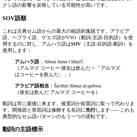
クシ語の影響を反映している可能性が高いです。
SOV語順
これは古典セム語からの最大の統語的逸脱です。アラビア
語、ヘブライ語、ゲエズ語がVSO（動詞-主語-目的語）を使
用するのに対し、アムハラ語は
SOV
（主語-目的語-動詞）を
使用します：
アムハラ語
：
Almaz buna t’ättačč.
（アルマズ コーヒー 彼女は飲んだ = 「アルマズ
はコーヒーを飲んだ。」）
アラビア語相当
：
Šaribat Almaz al-qahwa.
（彼女は飲んだ アルマズ コーヒーを）
動詞は常に最後に来ます。後置詞が前置詞に取って代わりま
す。関係節と形容詞は修飾する名詞に
先行
します——これも
典型的なセム語パターンのもう一つの逆転です。
動詞の主語標示