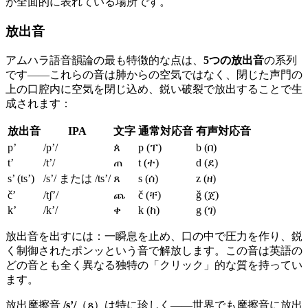
が全面的に表れている場所です。
放出音
アムハラ語音韻論の最も特徴的な点は、
5つの放出音
の系列
です——これらの音は肺からの空気ではなく、閉じた声門の
上の口腔内に空気を閉じ込め、鋭い破裂で放出することで生
成されます：
放出音
IPA
文字
通常対応音
有声対応音
p’
/pʼ/
ጰ
p (ፐ)
b (በ)
t’
/tʼ/
ጠ
t (ተ)
d (ደ)
s’ (ts’)
/sʼ/ または /tsʼ/
ጸ
s (ሰ)
z (ዘ)
č’
/tʃʼ/
ጨ
č (ቸ)
ǧ (ጀ)
k’
/kʼ/
ቀ
k (ከ)
g (ገ)
放出音を出すには：一瞬息を止め、口の中で圧力を作り、鋭
く制御されたポンッという音で解放します。この音は英語の
どの音とも全く異なる独特の「クリック」的な質を持ってい
ます。
放出摩擦音
/sʼ/
（ጸ）は特に珍しく——世界でも摩擦音に放出