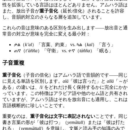
性を拡張している言語はほとんどありません。アムハラ語は
また、放出子音が
重子音化
（延长/倍化）されることを許容
し、音韻的対立のさらなる層を追加しています。
これらの音は意味のある区別を生み出します——放出音と通
常音の対立が意味を完全に変える最小対：
ቃል（
kʼal
）「言葉、約束」 vs. ካል（
kal
）「言う」
ጠኛ（
tʼäñña
）「守衛」 vs. ተኛ（
täñña
）「眠る」
子音重複
重子音化
（子音の倍化）はアムハラ語で音韻的です——同じ
に見える単語を区別します。
alä
「彼は言った」と
allä
「～が
ある」の違いは、/l/ をどれだけ長く保持するかに完全にかか
っています。この特徴はアラビア語や他のセム語と共有され
ていますが、アムハラ語はそれを放出音にも適用し、これは
言語横断的に珍しいことです。
重要なのは、
重子音化は文字に表記されない
ことです。同じ
書き言葉の形が「彼は打つ」（
yemätall
）または「彼は打た
れる」（
yemmättall
）を意味し、文脈と読み手の知識のみで