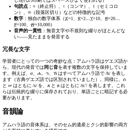
し現代の印刷ではスペースがよく使われる）
句読点
：።（終止符）、፣（コンマ）、፤（セミコロ
ン）、፨（段落区切り）などの特徴的な記号
数字
：独自の数字体系（፩=1、፪=2…፲=10、፳=20…
፻=100、፼=10,000）
音声的一貫性
：無音文字や不規則な綴りがほとんどな
い——見たままを発音する
冗長な文字
学習者にとっての一つの奇妙な点：アムハラ語はゲエズ語か
ら、現代の発音では
同じ音
を表す複数の文字を保持していま
す。例えば、ሀ、ሐ、ኀ、ኸ はすべてアムハラ語で /h/ を表し
ます（古典ゲエズ語では区別されていました）。同様に、ሰ
と ሠ はともに /s/ を、ጸ と ፀ はともに /tsʼ/ を表します。これ
らは伝統的な綴りに保存されており、単語ごとに暗記する必
要があります。
音韻論
アムハラ語の音体系は、そのセム的遺産とクシ的影響の両方