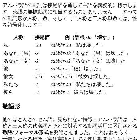
アムハラ語の動詞は接尾辞を通じて主語を義務的に標示しま
す。英語の無標動詞に相当するものはありません——すべて
の動詞形が人称、数、そして（二人称と三人称単数では）性
を符号化します：
人称
接尾辞
例（語根
sbr
「壊す」）
私
-ku
säbbär-ku
「私は壊した」
あなた（男）
-k
säbbär-ək
「あなた（男）は壊した」
あなた（女）
-š
säbbär-əš
「あなた（女）は壊した」
彼
-ä
säbbär-ä
「彼は壊した」
彼女
-äčč
säbbär-äčč
「彼女は壊した」
私たち
-n
säbbär-ən
「私たちは壊した」
彼ら
-u
säbbär-u
「彼らは壊した」
敬語形
他のほとんどのセム語に見られない特徴：アムハラ語は二人
称と三人称の代名詞とそれに対応する動詞活用に区別される
敬語/フォーマル形式
を発達させました。これはおそらく、
千年にわたる行政・宮廷言語としての使用期間中に生じたも