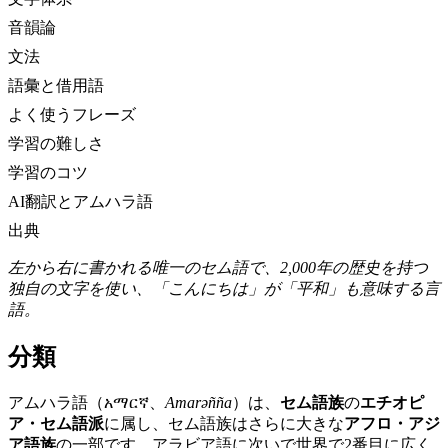
音韻論
文法
語彙と借用語
よく使うフレーズ
学習の難しさ
学習のコツ
AI翻訳とアムハラ語
出典
左から右に書かれる唯一のセム語で、2,000年の歴史を持つ
独自の文字を使い、「こんにちは」が「平和」も意味する言
語。
分類
アムハラ語（አማርኛ、
Amarəñña
）は、
セム語族
の
エチオピ
ア・セム語派
に属し、セム語族はさらに大きな
アフロ・アジ
ア語族
の一部です。アラビア語に次いで世界で2番目に広く