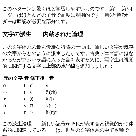
このパターンは驚くほど学習しやすいものです。第2～第5オ
ーダーはほとんどの子音で高度に規則的です。第6と第7オー
ダーは暗記が必要な部分です。
文字の派生——内蔵された論理
この文字体系の最も優雅な特徴の一つは、新しい文字が既存
の文字からどのように派生したかです。古典ゲエズ語にはな
かったがアムハラ語に入った音を表すために、写字生は視覚
的に関連する文字に
上部の水平線
を追加しました：
元の文字
音
修正後
音
በ
b
ቨ
v
ተ
t
ቸ
č (ch)
ደ
d
ጀ
ǧ (j)
ሰ
s
ሸ
š (sh)
ነ
n
ኘ
ñ (ny)
この派生論理——新しい記号がそれが表す音と視覚的かつ体
系的に関連している——は、世界の文字体系の中でも稀で