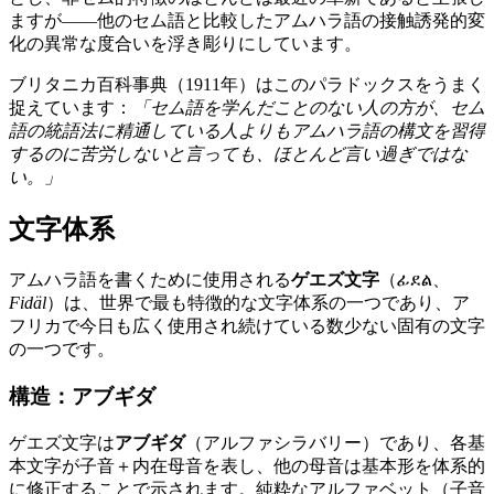
ますが——他のセム語と比較したアムハラ語の接触誘発的変
化の異常な度合いを浮き彫りにしています。
ブリタニカ百科事典（1911年）はこのパラドックスをうまく
捉えています：
「セム語を学んだことのない人の方が、セム
語の統語法に精通している人よりもアムハラ語の構文を習得
するのに苦労しないと言っても、ほとんど言い過ぎではな
い。」
文字体系
アムハラ語を書くために使用される
ゲエズ文字
（ፊደል、
Fidäl
）は、世界で最も特徴的な文字体系の一つであり、ア
フリカで今日も広く使用され続けている数少ない固有の文字
の一つです。
構造：アブギダ
ゲエズ文字は
アブギダ
（アルファシラバリー）であり、各基
本文字が子音＋内在母音を表し、他の母音は基本形を体系的
に修正することで示されます。純粋なアルファベット（子音