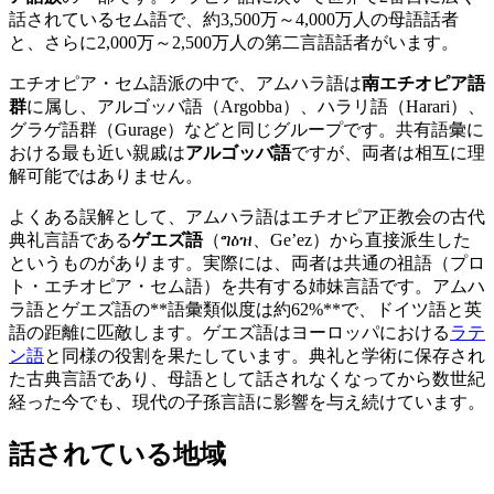
話されているセム語で、約3,500万～4,000万人の母語話者
と、さらに2,000万～2,500万人の第二言語話者がいます。
エチオピア・セム語派の中で、アムハラ語は
南エチオピア語
群
に属し、アルゴッバ語（Argobba）、ハラリ語（Harari）、
グラゲ語群（Gurage）などと同じグループです。共有語彙に
おける最も近い親戚は
アルゴッバ語
ですが、両者は相互に理
解可能ではありません。
よくある誤解として、アムハラ語はエチオピア正教会の古代
典礼言語である
ゲエズ語
（ግዕዝ、Ge’ez）から直接派生した
というものがあります。実際には、両者は共通の祖語（プロ
ト・エチオピア・セム語）を共有する姉妹言語です。アムハ
ラ語とゲエズ語の**語彙類似度は約62%**で、ドイツ語と英
語の距離に匹敵します。ゲエズ語はヨーロッパにおける
ラテ
ン語
と同様の役割を果たしています。典礼と学術に保存され
た古典言語であり、母語として話されなくなってから数世紀
経った今でも、現代の子孫言語に影響を与え続けています。
話されている地域