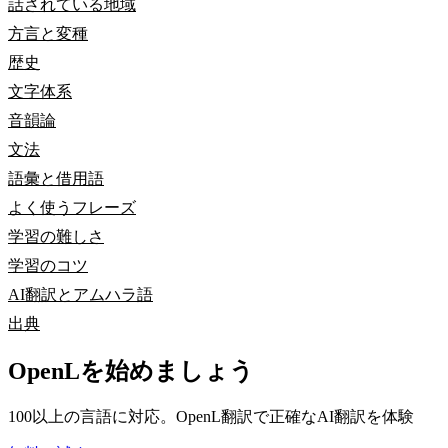
話されている地域
方言と変種
歴史
文字体系
音韻論
文法
語彙と借用語
よく使うフレーズ
学習の難しさ
学習のコツ
AI翻訳とアムハラ語
出典
OpenLを始めましょう
100以上の言語に対応。OpenL翻訳で正確なAI翻訳を体験