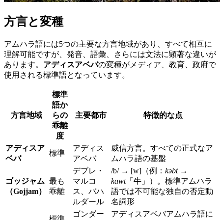
方言と変種
アムハラ語には5つの主要な方言地域があり、すべて相互に
理解可能ですが、発音、語彙、さらには文法に顕著な違いが
あります。
アディスアベバ
の変種がメディア、教育、政府で
使用される標準語となっています。
標準
語か
方言地域
らの
主要都市
特徴的な点
乖離
度
アディスア
アディス
威信方言。すべての正式なア
標準
ベバ
アベバ
ムハラ語の基盤
デブレ・
/b/ → [w]（例：
kəbt
→
ゴッジャム
最も
マルコ
kawt
「牛」）。標準アムハラ
（Gojjam）
乖離
ス、バハ
語では不可能な独自の否定動
ルダール
名詞形
ゴンダー
アディスアベバアムハラ語に
標準