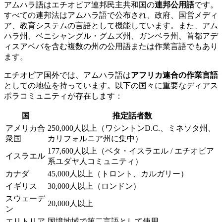
アムハラ語はエチオピア連邦民主共和国の
連邦公用語
です。
すべての連邦法はアムハラ語で公布され、政府、国営メディ
ア、教育システムの言語として機能しています。また、アム
ハラ州、ベニシャングル・グムズ州、ガンベラ州、首都アデ
ィスアベバを含む複数の州の公用語または作業言語でもあり
ます。
エチオピア国外では、アムハラ語は
アフリカ連合の作業言語
としての地位を持っています。以下の国々に重要なディアス
ポラコミュニティが存在します：
国
推定話者数
アメリカ合
250,000人以上（ワシントンD.C.、ミネソタ州、
衆国
カリフォルニア州に集中）
177,600人以上（ベタ・イスラエル / エチオピア
イスラエル
系ユダヤ人コミュニティ）
カナダ
45,000人以上（トロント、カルガリー）
イギリス
30,000人以上（ロンドン）
スウェーデ
20,000人以上
ン
エリトリア
国境地域で第二言語として使用