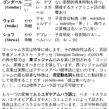
ゴンダール
ル、デブ
ない形態的将来時制を持つ。
に近
（Gondar）
レ・タボ
隣接するティグリニャ語の影
い
ール
響あり
デセ、ウ
子音音位転換（例：
mārṭābya
ウォロ
やや
ェルディ
→
māṭrābya
「斧」）。南ウォ
（Wollo）
乖離
ヤ
ロ変種は北ショワに近い
ショワ
やや
デブレ・
子音弱化：母音間の /kʼ/ →
（Shewa）
乖離
ベルハン
[ʔ]、/k/ → [h]
ゴッジャム方言は特筆に値します。その独自性は高く、言語
学者メンギストゥ・タデッセ（Mengistu Tadesse）の2021年
の再分類では、
東ゴッジャム
のみを真に区別される「ゴッジ
ャム」変種とすべきだと主張しています。西ゴッジャムの話
し言葉は実際にはアディスアベバ標準語に近いのです。ゴッ
ジャムの最も顕著な特徴は、
否定動名詞
を独立した動詞形と
して使用することです（
al-bälto-mm
「彼は食べなかっ
た」）。これは標準アムハラ語では不可能です。
もう一つの変種である
ユダヤアムハラ語
は、ベタ・イスラエ
ル（エチオピア系ユダヤ人）コミュニティによって話され、
現在は主にイスラエルで生き残っています。ユダヤ特有の語