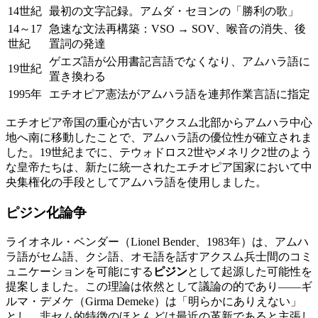
14世紀
最初の文字記録。アムダ・セヨンの「勝利の歌」
14～17
急速な文法再構築：VSO → SOV、喉音の消失、後
世紀
置詞の発達
ゲエズ語が公用書記言語でなくなり、アムハラ語に
19世紀
置き換わる
1995年
エチオピア憲法がアムハラ語を連邦作業言語に指定
エチオピア帝国の重心が古いアクスム北部からアムハラ中心
地へ南に移動したことで、アムハラ語の優位性が確立されま
した。19世紀までに、テウォドロス2世やメネリク2世のよう
な皇帝たちは、新たに統一されたエチオピア国家において中
央集権化の手段としてアムハラ語を使用しました。
ピジン化論争
ライオネル・ベンダー（Lionel Bender、1983年）は、アムハ
ラ語がセム語、クシ語、オモ語を話すアクスム兵士間のコミ
ュニケーションを可能にする
ピジン
として起源した可能性を
提案しました。この理論は依然として議論の的であり——ギ
ルマ・デメケ（Girma Demeke）は「明らかにありえない」
とし、非セム的特徴のほとんどは最近の革新であると主張し