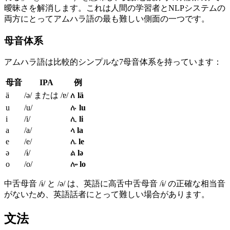
曖昧さを解消します。これは人間の学習者とNLPシステムの
両方にとってアムハラ語の最も難しい側面の一つです。
母音体系
アムハラ語は比較的シンプルな7母音体系を持っています：
母音
IPA
例
ä
/ə/ または /ɐ/
ለ
lä
u
/u/
ሉ
lu
i
/i/
ሊ
li
a
/a/
ላ
la
e
/e/
ሌ
le
ə
/ɨ/
ል
lə
o
/o/
ሎ
lo
中舌母音 /ɨ/ と /ə/ は、英語に高舌中舌母音 /ɨ/ の正確な相当音
がないため、英語話者にとって難しい場合があります。
文法