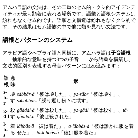
アムハラ語の文法は、その二重のセム的・クシ的アイデンテ
ィティが最も顕著に表れる場所です。語彙と語根システムは
紛れもなくセム的です。語順と文構造は紛れもなくクシ的で
す。その結果はセム語族の中で他に類を見ない文法です。
語根とパターンのシステム
アラビア語やヘブライ語と同様に、アムハラ語は
子音語根
——抽象的な意味を持つ3つの子音——から語彙を構築し、
文法的区別を表現する母音パターンにはめ込みます：
語
意
形
根
味
s-
壊
säbbär-ä
「彼は壊した」、
yə-säbr
「彼は壊す」、
b-
す
səbabbar-
「繰り返し粉々に壊す」
r
殺
gäddäl-ä
「彼は殺した」、
yə-gädl
「彼は殺す」、
tä-
g-
d-l
す
gäddäl-ä
「彼は殺された」
l-
着
läbbäs-ä
「彼は着た」、
a-läbbäs-ä
「彼は誰かに服を着
b-
る
せた」、
tä-läbbäs-ä
「彼は服を着た」
s