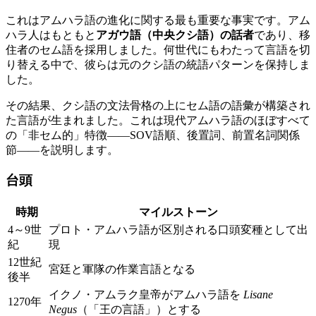
これはアムハラ語の進化に関する最も重要な事実です。アム
ハラ人はもともと
アガウ語（中央クシ語）の話者
であり、移
住者のセム語を採用しました。何世代にもわたって言語を切
り替える中で、彼らは元のクシ語の統語パターンを保持しま
した。
その結果、クシ語の文法骨格の上にセム語の語彙が構築され
た言語が生まれました。これは現代アムハラ語のほぼすべて
の「非セム的」特徴——SOV語順、後置詞、前置名詞関係
節——を説明します。
台頭
時期
マイルストーン
4～9世
プロト・アムハラ語が区別される口頭変種として出
紀
現
12世紀
宮廷と軍隊の作業言語となる
後半
イクノ・アムラク皇帝がアムハラ語を
Lisane
1270年
Negus
（「王の言語」）とする