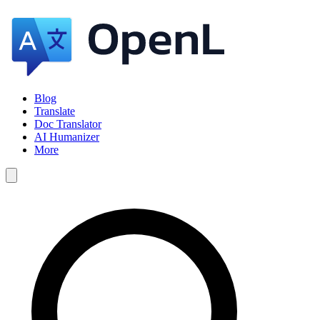
Blog
Translate
Doc Translator
AI Humanizer
More