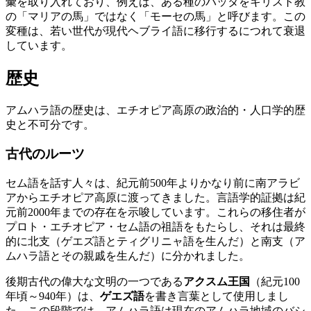
彙を取り入れており、例えば、ある種のバッタをキリスト教
の「マリアの馬」ではなく「モーセの馬」と呼びます。この
変種は、若い世代が現代ヘブライ語に移行するにつれて衰退
しています。
歴史
アムハラ語の歴史は、エチオピア高原の政治的・人口学的歴
史と不可分です。
古代のルーツ
セム語を話す人々は、紀元前500年よりかなり前に南アラビ
アからエチオピア高原に渡ってきました。言語学的証拠は紀
元前2000年までの存在を示唆しています。これらの移住者が
プロト・エチオピア・セム語の祖語をもたらし、それは最終
的に北支（ゲエズ語とティグリニャ語を生んだ）と南支（ア
ムハラ語とその親戚を生んだ）に分かれました。
後期古代の偉大な文明の一つである
アクスム王国
（紀元100
年頃～940年）は、
ゲエズ語
を書き言葉として使用しまし
た。この段階では、アムハラ語は現在のアムハラ地域のバシ