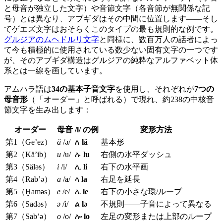
と母音が独立した文字）や音節文字（各音節が無関係な記
号）とは異なり、アブギダはその中間に位置します——そし
てゲエズ文字はおそらくこのタイプの最も規則的な例です。
グルジアのムヘドルリ文字
と同様に、数百万人の話者によっ
て今も積極的に使用されている数少ない固有文字の一つです
が、そのアブギダ構造はグルジアの純粋なアルファベット体
系とは一線を画しています。
アムハラ語は
34の基本子音文字
を使用し、それぞれが
7つの
母音形
（「オーダー」と呼ばれる）で現れ、約238の中核音
節文字を生み出します：
オーダー
母音
/l/ の例
変形方法
第1（Ge’ez）
ä
/ə/
ለ
lä
基本形
第2（Kä’ib）
u
/u/
ሉ
lu
右側の水平ダッシュ
第3（Säləs）
i
/i/
ሊ
li
右下の水平画
第4（Rab’ə）
a
/a/
ላ
la
右足を延長
第5（Ḫaməs）
e
/e/
ሌ
le
右下の小さな環/ループ
第6（Sadəs）
ə
/ɨ/
ል
lə
不規則——子音によって異なる
第7（Sab’ə）
o
/o/
ሎ
lo
左足の変形または上部のループ