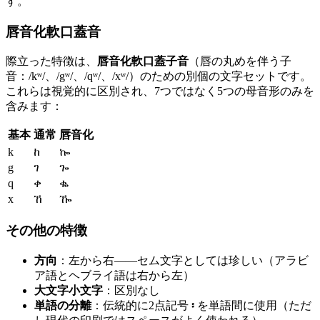
す。
唇音化軟口蓋音
際立った特徴は、
唇音化軟口蓋子音
（唇の丸めを伴う子
音：/kʷ/、/gʷ/、/qʷ/、/xʷ/）のための別個の文字セットです。
これらは視覚的に区別され、7つではなく5つの母音形のみを
含みます：
基本
通常
唇音化
k
ከ
ኰ
g
ገ
ጐ
q
ቀ
ቈ
x
ኸ
ዀ
その他の特徴
方向
：左から右——セム文字としては珍しい（アラビ
ア語とヘブライ語は右から左）
大文字小文字
：区別なし
単語の分離
：伝統的に2点記号
፡
を単語間に使用（ただ