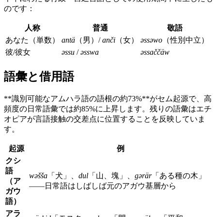
のです：
人称
普通
敬語
あなた（単数）
antä
（男）/
anči
（女）
əssəwo
（性別中立）
彼/彼女
əssu
/
əsswa
əssaččäw
語彙と借用語
**識別可能なアムハラ語の語根の約73%**がセム起源で、高
頻度の日常語彙では約85%に上昇します。残りの語彙はエチ
オピアが言語接触の交差点に位置することを反映していま
す。
起源
例
クシ
語
wəšša
「犬」、
dul
「山、塊」、
gərär
「ある種の木」
（ア
——日常語はしばしば元のアガウ基層から
ガウ
語）
アラ