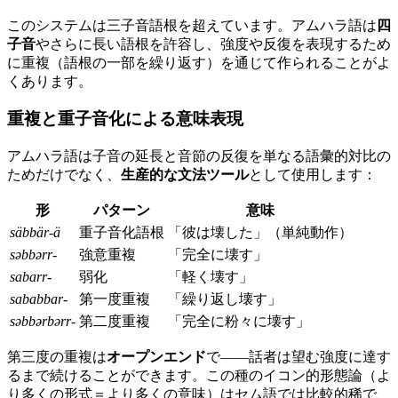
このシステムは三子音語根を超えています。アムハラ語は
四
子音
やさらに長い語根を許容し、強度や反復を表現するため
に重複（語根の一部を繰り返す）を通じて作られることがよ
くあります。
重複と重子音化による意味表現
アムハラ語は子音の延長と音節の反復を単なる語彙的対比の
ためだけでなく、
生産的な文法ツール
として使用します：
形
パターン
意味
säbbär-ä
重子音化語根
「彼は壊した」（単純動作）
səbbərr-
強意重複
「完全に壊す」
sabarr-
弱化
「軽く壊す」
sababbar-
第一度重複
「繰り返し壊す」
səbbərbərr-
第二度重複
「完全に粉々に壊す」
第三度の重複は
オープンエンド
で——話者は望む強度に達す
るまで続けることができます。この種のイコン的形態論（よ
り多くの形式＝より多くの意味）はセム語では比較的稀で、