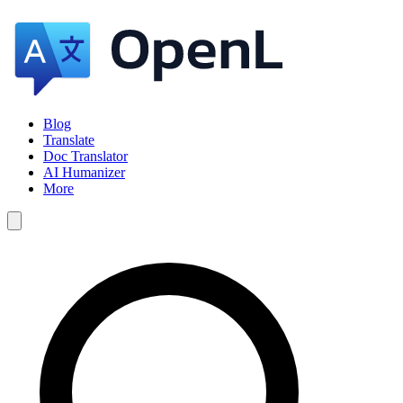
Blog
Translate
Doc Translator
AI Humanizer
More