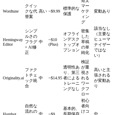
短文
クイッ
マー
標準的な
Wordtune
クな代
高い
~$9.99
ケテ
変動あり
保護
替案
ィン
グ
該当なし
シンプ
密集
オフライ
（主要な
ルさの
した
ンデスク
ヒューマ
Hemingway
~$10
フラグ
中
草稿
Editor
(Plus)
トップオ
ナイザー
+ AI修
の単
プション
ではな
正
純化
い）
検証
透明性あ
が重
ファク
高いと主
り、第三
視さ
トチェ
張される
Originality.ai
中
~$14.95
者による
れる
ック統
が変動あ
トレーニ
ワー
合
り
ングなし
クフ
ロー
初心
自然な
者向
基本的、
流れの
けコ
中
長期保存
中
Humbot
~$9