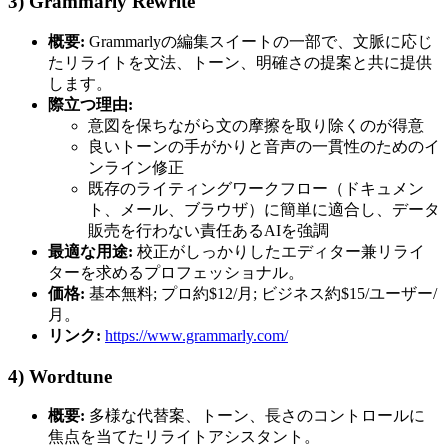
3) Grammarly Rewrite
概要:
Grammarlyの編集スイートの一部で、文脈に応じ
たリライトを文法、トーン、明確さの提案と共に提供
します。
際立つ理由:
意図を保ちながら文の摩擦を取り除くのが得意
良いトーンの手がかりと音声の一貫性のためのイ
ンライン修正
既存のライティングワークフロー（ドキュメン
ト、メール、ブラウザ）に簡単に適合し、データ
販売を行わない責任あるAIを強調
最適な用途:
校正がしっかりしたエディター兼リライ
ターを求めるプロフェッショナル。
価格:
基本無料; プロ約$12/月; ビジネス約$15/ユーザー/
月。
リンク:
https://www.grammarly.com/
4) Wordtune
概要:
多様な代替案、トーン、長さのコントロールに
焦点を当てたリライトアシスタント。