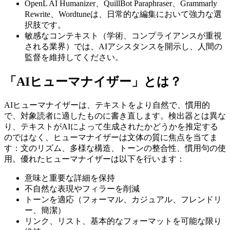
OpenL AI Humanizer、QuillBot Paraphraser、Grammarly
Rewrite、Wordtuneは、日常的な編集において強力な選
択肢です。
敏感なコンテキスト（学術、コンプライアンスが重視
される業界）では、AIアシスタンスを開示し、人間の
監督を維持してください。
「AIヒューマナイザー」とは？
AIヒューマナイザーは、テキストをより自然で、慣用的
で、対象読者に適したものに書き直します。検出器とは異な
り、テキストがAIによって生成されたかどうかを推定する
のではなく、ヒューマナイザーは文体の質に焦点を当てま
す：文のリズム、多様な構造、トーンの整合性、慣用句の使
用。優れたヒューマナイザーは以下を行います：
意味と重要な詳細を保持
不自然な表現やフィラーを削減
トーンを適応（フォーマル、カジュアル、フレンドリ
ー、簡潔）
リンク、リスト、基本的なフォーマットを可能な限り