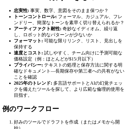
忠実性:
事実、数字、意図をそのまま保つか？
トーンコントロール:
フォーマル、カジュアル、フレ
ンドリー、簡潔なトーンを素早く切り替えられるか？
アーティファクト耐性:
奇妙なイディオム、繰り返
し、ロボット的なパターンが少ないか
フォーマット:
可能な限りリンク、リスト、見出しを
保持する
速度とコスト:
試しやすく、チーム向けに予測可能な
価格設定（例：ほとんどが$15/月以下）
プライバシー:
テキストの処理と保存方法に関する明
確なドキュメント—長期保存や第三者への共有がない
ことを確認
2025年のトレンド:
多言語サポートとAIの幻覚チェッ
クを備えたツールを探して、より広範な倫理的使用を
目指す。
例のワークフロー
好みのツールでドラフトを作成（またはメモから開
始）。