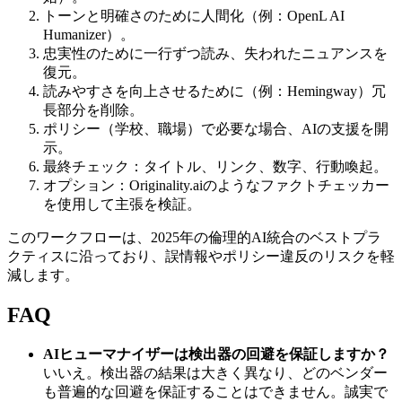
トーンと明確さのために人間化（例：OpenL AI
Humanizer）。
忠実性のために一行ずつ読み、失われたニュアンスを
復元。
読みやすさを向上させるために（例：Hemingway）冗
長部分を削除。
ポリシー（学校、職場）で必要な場合、AIの支援を開
示。
最終チェック：タイトル、リンク、数字、行動喚起。
オプション：Originality.aiのようなファクトチェッカー
を使用して主張を検証。
このワークフローは、2025年の倫理的AI統合のベストプラ
クティスに沿っており、誤情報やポリシー違反のリスクを軽
減します。
FAQ
AIヒューマナイザーは検出器の回避を保証しますか？
いいえ。検出器の結果は大きく異なり、どのベンダー
も普遍的な回避を保証することはできません。誠実で