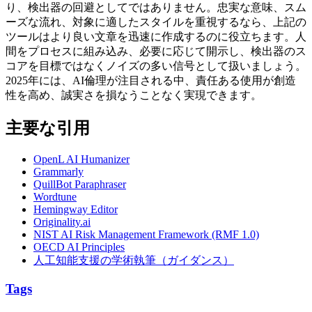
り、検出器の回避としてではありません。忠実な意味、スム
ーズな流れ、対象に適したスタイルを重視するなら、上記の
ツールはより良い文章を迅速に作成するのに役立ちます。人
間をプロセスに組み込み、必要に応じて開示し、検出器のス
コアを目標ではなくノイズの多い信号として扱いましょう。
2025年には、AI倫理が注目される中、責任ある使用が創造
性を高め、誠実さを損なうことなく実現できます。
主要な引用
OpenL AI Humanizer
Grammarly
QuillBot Paraphraser
Wordtune
Hemingway Editor
Originality.ai
NIST AI Risk Management Framework (RMF 1.0)
OECD AI Principles
人工知能支援の学術執筆（ガイダンス）
Tags