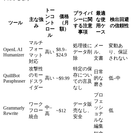
トー
プライバ
最適
ンコ
価格
主な強
シーに関
な使
検出回避
ツール
ント
（月
み
する注意
用ケ
の信頼性
ロー
額）
事項
ース
ル
マルチ
処理後に
メー
変動あ
フォー
OpenL AI
$8.9–
高い
データ削
ル、
り、保証
Humanizer
$24.9
マット
除
文書
されない
対応
攻撃性
特定の保
日常
のモー
存につい
QuillBot
高い
的な
低–中
~$9.99
Paraphraser
ドスラ
ての言及
磨き
イダー
なし
プロ
フェ
ワーク
データ販
中–
ッシ
Grammarly
フロー
売なし、
低
~$12
Rewrite
高
ョナ
統合
安全
ルな
編集