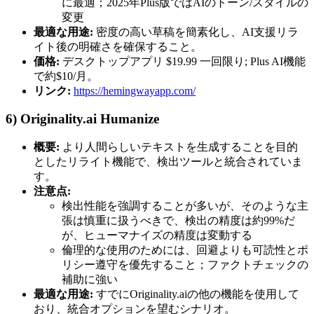
に最適；2025年Plus版ではAIのトーン/スタイルの
変更
最適な用途:
密度の高い草稿を簡素化し、AI支援リラ
イト後の明確さを確保すること。
価格:
デスクトップアプリ $19.99 一回限り; Plus AI機能
で約$10/月。
リンク:
https://hemingwayapp.com/
6) Originality.ai Humanize
概要:
より人間らしいテキストを生成することを目的
としたリライト機能で、検出ツールと統合されていま
す。
注意点:
検出性能を強調することが多いが、そのような主
張は慎重に扱うべきで、検出の精度は約99%だ
が、ヒューマナイズの精度は変動する
倫理的な使用のためには、回避よりも可読性とポ
リシー遵守を優先すること；ファクトチェックの
補助に強い
最適な用途:
すでにOriginality.aiの他の機能を使用して
おり、統合オプションを望むシナリオ。