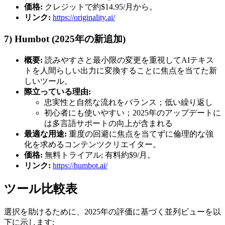
価格:
クレジットで約$14.95/月から。
リンク:
https://originality.ai/
7) Humbot (2025年の新追加)
概要:
読みやすさと最小限の変更を重視してAIテキス
トを人間らしい出力に変換することに焦点を当てた新
しいツール。
際立っている理由:
忠実性と自然な流れをバランス；低い繰り返し
初心者にも使いやすい；2025年のアップデートに
は多言語サポートの向上が含まれる
最適な用途:
重度の回避に焦点を当てずに倫理的な強
化を求めるコンテンツクリエイター。
価格:
無料トライアル; 有料約$9/月。
リンク:
https://humbot.ai/
ツール比較表
選択を助けるために、2025年の評価に基づく並列ビューを以
下に示します: