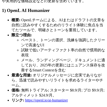
や実用的な価格設定などの更新を含めています。
1) OpenL AI Humanizer
概要:
OpenLチームによる、AIまたはドラフトの文章を
自然に読みやすくするためのリライト体験に焦点を当
てたツールで、明確さとトーンを重視しています。
際立つ理由:
ペースト、トーンの選択、洗練を強調したクリー
ンで高速なUI
試験で低いアーティファクト率の自然で慣用的な
表現
メール、ランディングページ、ドキュメントに適
しており、2025年の更新にはニュアンス保存を改
善するSmart Contextを含む
最適な用途:
オリジナルメッセージに忠実でありなが
ら、迅速で読みやすいリライトを求めるライターやチ
ーム。
価格:
無料トライアル; スターター $8.9/月; プロ $9.9/月;
アルティメット $24.9/月。
リンク:
https://openl.io/ai-humanizer