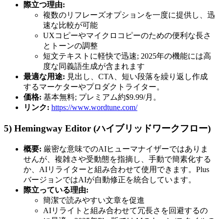
際立つ理由:
複数のリフレーズオプションを一度に提供し、迅
速な比較が可能
UXコピーやマイクロコピーのための便利な長さ
とトーンの調整
短文テキストに軽快で迅速; 2025年の機能には高
度な同義語生成が含まれます
最適な用途:
見出し、CTA、短い段落を繰り返し作成
するマーケターやプロダクトライター。
価格:
基本無料; プレミアム約$9.99/月。
リンク:
https://www.wordtune.com/
5) Hemingway Editor (ハイブリッドワークフロー)
概要:
厳密な意味でのAIヒューマナイザーではありま
せんが、複雑さや受動態を指摘し、手動で簡素化する
か、AIリライターと組み合わせて使用できます。Plus
バージョンではAIが自動修正を統合しています。
際立っている理由:
簡潔で読みやすい文章を促進
AIリライトと組み合わせて冗長さを回避するの