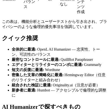
バラン
ンテ
なし
ス
ンツ
作成
この表は、機能分析とユーザーテストから引き出され、プラ
イバシーのような倫理的優先事項を強調しています。
クイック推奨
全体的に最適:
OpenL AI Humanizer — 忠実性、トー
ン、可読性のバランス
厳密なコントロールに最適:
QuillBot Paraphraser
エディターとリライターのコンボに最適:
Grammarly
短文の反復に最適:
Wordtune
密集した文章の簡略化に最適:
Hemingway Editor（任意
のリライターと組み合わせ）
統合された検証に最適:
Originality.ai（注意が必要）
新参者に最適:
Humbot — アクセシブルで倫理的な調整
に
AI Humanizerで探すべきもの