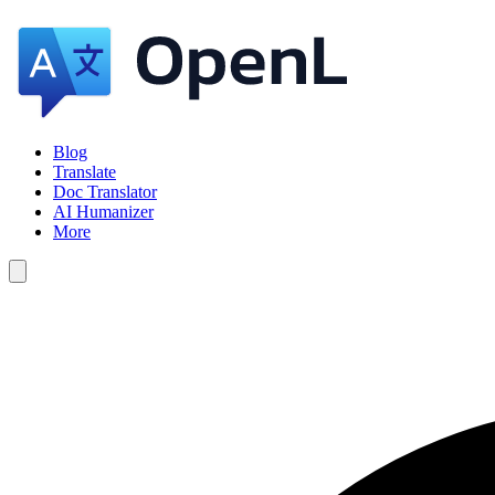
Blog
Translate
Doc Translator
AI Humanizer
More