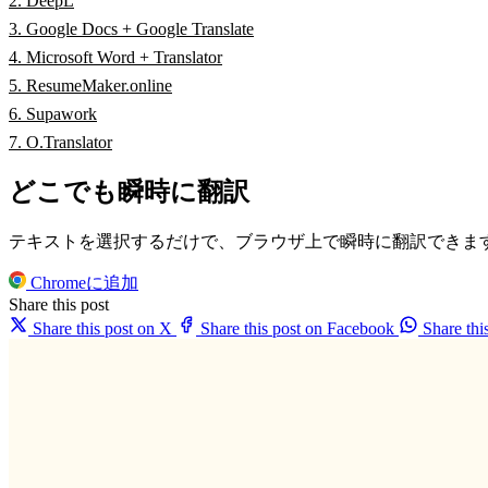
2. DeepL
3. Google Docs + Google Translate
4. Microsoft Word + Translator
5. ResumeMaker.online
6. Supawork
7. O.Translator
どこでも瞬時に翻訳
テキストを選択するだけで、ブラウザ上で瞬時に翻訳できま
Chromeに追加
Share this post
Share this post on X
Share this post on Facebook
Share th