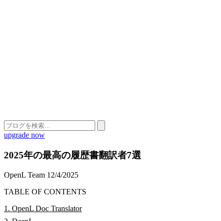
upgrade now
2025年の最高の履歴書翻訳者7選
OpenL Team
12/4/2025
TABLE OF CONTENTS
1. OpenL Doc Translator