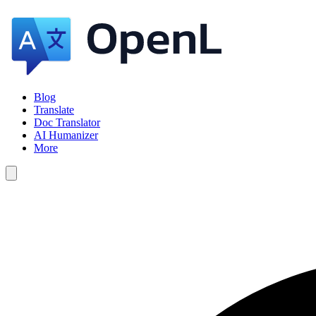
Blog
Translate
Doc Translator
AI Humanizer
More