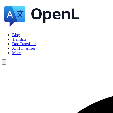
Blog
Translate
Doc Translator
AI Humanizer
More