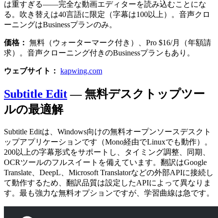
は重すぎる——完全な動画エディターを読み込むことにな
る。吹き替えは40言語に限定（字幕は100以上）。音声クロ
ーニングはBusinessプランのみ。
価格：
無料（ウォーターマーク付き）、Pro $16/月（年額請
求）。音声クローニング付きのBusinessプランもあり。
ウェブサイト：
kapwing.com
Subtitle Edit
— 無料デスクトップツー
ルの最適解
Subtitle Editは、Windows向けの無料オープンソースデスクト
ップアプリケーションです（Mono経由でLinuxでも動作）。
200以上の字幕形式をサポートし、タイミング調整、同期、
OCRツールのフルスイートを備えています。翻訳はGoogle
Translate、DeepL、Microsoft Translatorなどの外部APIに接続し
て動作するため、翻訳品質は設定したAPIによって異なりま
す。最も強力な無料オプションですが、学習曲線は急です。