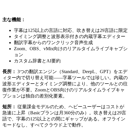
主な機能：
字幕は125以上の言語に対応、吹き替えは29言語に限定
タイミング調整と波形表示付きの内蔵字幕エディター
翻訳字幕からのワンクリック音声生成
Zoom、OBS、vMix向けのリアルタイムライブキャプシ
ョン
カスタム辞書とAI要約
長所：
3つの翻訳エンジン（Standard、DeepL、GPT）をエデ
ィター内で切り替え可能——字幕ツールでは珍しい。内蔵の
波形エディターとタイミング調整により、他のツールとの往
復作業が不要。ZoomとOBS向けのリアルタイムライブキャ
プションは独自の差別化要素。
短所：
従量課金モデルのため、ヘビーユーザーはコストが
急速に上昇（Basicプランは月360分のみ）。吹き替えは29言
語で、字幕の125以上との間にギャップがある。オフライン
モードなし、すべてクラウド上で動作。