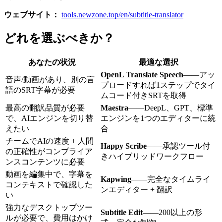
ウェブサイト：
tools.newzone.top/en/subtitle-translator
どれを選ぶべきか？
あなたの状況
最適な選択
OpenL Translate Speech
——アッ
音声/動画があり、別の言
プロードすれば1ステップでタイ
語のSRT字幕が必要
ムコード付きSRTを取得
最高の翻訳品質が必要
Maestra
——DeepL、GPT、標準
で、AIエンジンを切り替
エンジンを1つのエディターに統
えたい
合
チームでAIの速度 + 人間
Happy Scribe
——承認ツール付
の正確性がコンプライア
きハイブリッドワークフロー
ンスコンテンツに必要
動画を編集中で、字幕を
Kapwing
——完全なタイムライ
コンテキストで確認した
ンエディター + 翻訳
い
強力なデスクトップツー
Subtitle Edit
——200以上の形
ルが必要で、費用はかけ