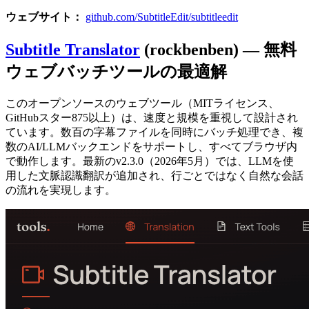
ウェブサイト：
github.com/SubtitleEdit/subtitleedit
Subtitle Translator
(rockbenben) — 無料
ウェブバッチツールの最適解
このオープンソースのウェブツール（MITライセンス、
GitHubスター875以上）は、速度と規模を重視して設計され
ています。数百の字幕ファイルを同時にバッチ処理でき、複
数のAI/LLMバックエンドをサポートし、すべてブラウザ内
で動作します。最新のv2.3.0（2026年5月）では、LLMを使
用した文脈認識翻訳が追加され、行ごとではなく自然な会話
の流れを実現します。