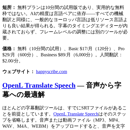
短所：
無料プランは10分間の試用版であり、実用的な無料
枠ではない。AIの精度は言語ペアに依存——すべての機械
翻訳と同様に、一般的なヨーロッパ言語は低リソース言語よ
りも良い結果が得られる。字幕のタイミングエディターが内
蔵されておらず、フレームレベルの調整には別のツールが必
要。
価格：
無料（10分間の試用）、Basic $17/月（120分）、Pro
$29/月（600分）、Business $89/月（6,000分）。人間翻訳：
$2.00/分。
ウェブサイト：
happyscribe.com
OpenL Translate Speech
— 音声から字
幕への最適解
ほとんどの字幕翻訳ツールは、すでにSRTファイルがあるこ
とを前提としています。
OpenL Translate Speech
はそのステッ
プを省略します。音声または動画ファイル（MP3、MP4、
WAV、M4A、WEBM）をアップロードすると、音声を文字