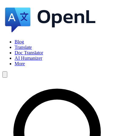
Blog
Translate
Doc Translator
AI Humanizer
More