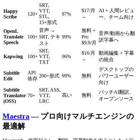
SRT,
$17/月
AI + 人間レビュ
VTT,
Happy
120+
97%
STL,
Scribe
～
ー、チーム向け
15+形式
音声 →
無料 +
OpenL
音声/動画から翻
Translate
100+
SRT, テキ
99%
Pro
訳字幕へ
Speech
$9.9/月
スト
SRT,
$16/月
動画編集 + 字幕
Kapwing
100+
VTT,
96%
～
の統合
TXT
デスクトップの
API
Subtitle
200+形式
99%
無料
パワーユーザー
Edit
依存
向け
Subtitle
SRT, ASS,
バッチAI翻訳、
高い
無料
Translator
70+
VTT,
オープンソース
(OSS)
LRC
Maestra
— プロ向けマルチエンジンの
最適解