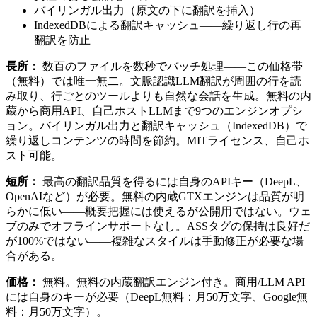
バイリンガル出力（原文の下に翻訳を挿入）
IndexedDBによる翻訳キャッシュ——繰り返し行の再
翻訳を防止
長所：
数百のファイルを数秒でバッチ処理——この価格帯
（無料）では唯一無二。文脈認識LLM翻訳が周囲の行を読
み取り、行ごとのツールよりも自然な会話を生成。無料の内
蔵から商用API、自己ホストLLMまで9つのエンジンオプシ
ョン。バイリンガル出力と翻訳キャッシュ（IndexedDB）で
繰り返しコンテンツの時間を節約。MITライセンス、自己ホ
スト可能。
短所：
最高の翻訳品質を得るには自身のAPIキー（DeepL、
OpenAIなど）が必要。無料の内蔵GTXエンジンは品質が明
らかに低い——概要把握には使えるが公開用ではない。ウェ
ブのみでオフラインサポートなし。ASSタグの保持は良好だ
が100%ではない——複雑なスタイルは手動修正が必要な場
合がある。
価格：
無料。無料の内蔵翻訳エンジン付き。商用/LLM API
には自身のキーが必要（DeepL無料：月50万文字、Google無
料：月50万文字）。