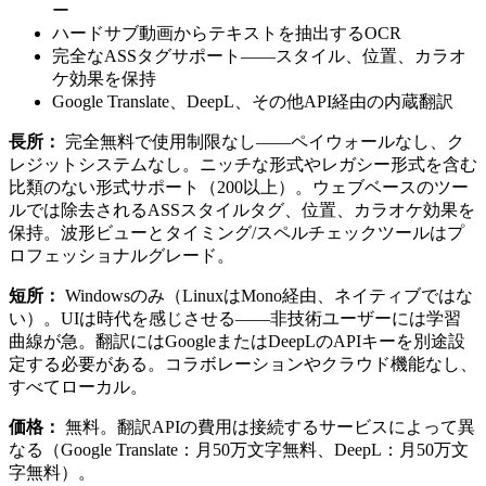
ー
ハードサブ動画からテキストを抽出するOCR
完全なASSタグサポート——スタイル、位置、カラオ
ケ効果を保持
Google Translate、DeepL、その他API経由の内蔵翻訳
長所：
完全無料で使用制限なし——ペイウォールなし、ク
レジットシステムなし。ニッチな形式やレガシー形式を含む
比類のない形式サポート（200以上）。ウェブベースのツー
ルでは除去されるASSスタイルタグ、位置、カラオケ効果を
保持。波形ビューとタイミング/スペルチェックツールはプ
ロフェッショナルグレード。
短所：
Windowsのみ（LinuxはMono経由、ネイティブではな
い）。UIは時代を感じさせる——非技術ユーザーには学習
曲線が急。翻訳にはGoogleまたはDeepLのAPIキーを別途設
定する必要がある。コラボレーションやクラウド機能なし、
すべてローカル。
価格：
無料。翻訳APIの費用は接続するサービスによって異
なる（Google Translate：月50万文字無料、DeepL：月50万文
字無料）。