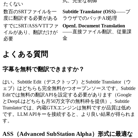
式、完全な制御
たくない
数百のSRTファイルを一
Subtitle Translator (OSS)
——ブ
度に翻訳する必要がある
ラウザでのバッチAI処理
すでにSRT/ASS/VTTファ
OpenL Document Translation
——直接ファイル翻訳、従量課
イルがあり、翻訳だけが
金
必要
よくある質問
字幕を無料で翻訳できますか？
はい。Subtitle Edit（デスクトップ）とSubtitle Translator（ウ
ェブ）はどちらも完全無料かつオープンソースです。Subtitle
Editでは無料の翻訳APIを設定する必要があります（Google
とDeepLはどちらも月50万文字の無料枠を提供）。Subtitle
Translatorでは、内蔵GTXエンジンは無料ですが品質は低め
です。LLM APIキーを接続すると、より良い結果が得られま
す。
ASS（Advanced SubStation Alpha）形式に最適な