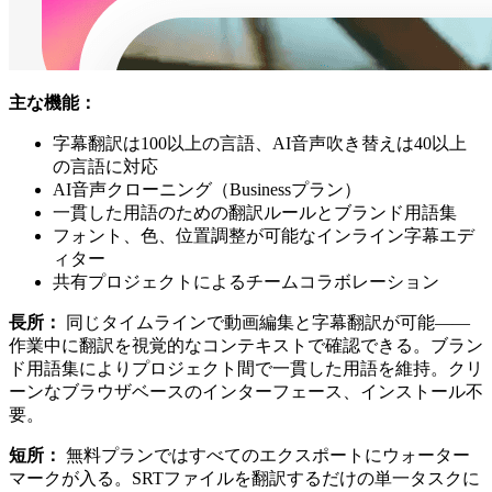
主な機能：
字幕翻訳は100以上の言語、AI音声吹き替えは40以上
の言語に対応
AI音声クローニング（Businessプラン）
一貫した用語のための翻訳ルールとブランド用語集
フォント、色、位置調整が可能なインライン字幕エデ
ィター
共有プロジェクトによるチームコラボレーション
長所：
同じタイムラインで動画編集と字幕翻訳が可能——
作業中に翻訳を視覚的なコンテキストで確認できる。ブラン
ド用語集によりプロジェクト間で一貫した用語を維持。クリ
ーンなブラウザベースのインターフェース、インストール不
要。
短所：
無料プランではすべてのエクスポートにウォーター
マークが入る。SRTファイルを翻訳するだけの単一タスクに