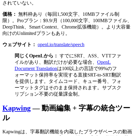
されていない。
価格：
無料枠あり（毎回1,500文字、10MBファイル制
限）。Proプラン：$9.9/月（100,000文字、100MBファイル、
DeepThink、Smart Context、Chrome拡張機能）。より大容量
向けのUnlimitedプランもあり。
ウェブサイト：
openl.io/translate/speech
同じくOpenLから：
すでにSRT、ASS、VTTファ
イルがあり、翻訳だけが必要な場合、
OpenL
Document Translation
は100以上の言語で99%のフ
ォーマット保持率を実現する直接SRT-to-SRT翻訳
を提供します。タイムコード、キュー番号、フォ
ーマットタグはそのまま保持されます。サブスク
リプション不要の従量課金制。
Kapwing
— 動画編集 + 字幕の統合ツー
ル
Kapwingは、字幕翻訳機能を内蔵したブラウザベースの動画