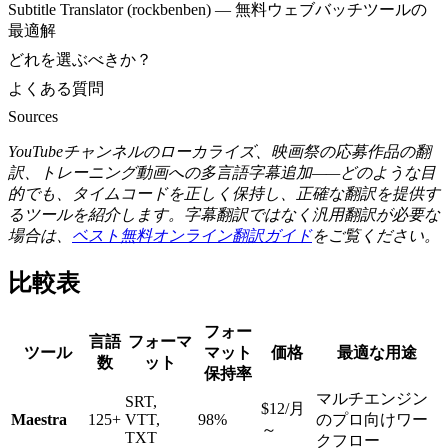
Subtitle Translator (rockbenben) — 無料ウェブバッチツールの
最適解
どれを選ぶべきか？
よくある質問
Sources
YouTubeチャンネルのローカライズ、映画祭の応募作品の翻
訳、トレーニング動画への多言語字幕追加——どのような目
的でも、タイムコードを正しく保持し、正確な翻訳を提供す
るツールを紹介します。字幕翻訳ではなく汎用翻訳が必要な
場合は、
ベスト無料オンライン翻訳ガイド
をご覧ください。
比較表
フォー
言語
フォーマ
ツール
マット
価格
最適な用途
数
ット
保持率
マルチエンジン
SRT,
$12/月
Maestra
125+
VTT,
98%
のプロ向けワー
～
TXT
クフロー