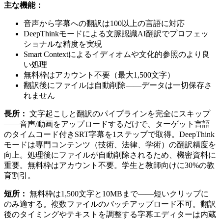
主な機能：
音声から字幕への翻訳は100以上の言語に対応
DeepThinkモードによる文脈認識AI翻訳でプロフェッ
ショナルな精度を実現
Smart Contextによるイディオムや文化的参照のより良
い処理
無料枠はアカウント不要（最大1,500文字）
翻訳後にファイルは自動削除——データは一切保存さ
れません
長所：
文字起こしと翻訳のパイプラインを完全にスキップ
——音声/動画をアップロードするだけで、ターゲット言語
のタイムコード付きSRT字幕を1ステップで取得。DeepThink
モードは専門コンテンツ（技術、法律、学術）の翻訳精度を
向上。処理後にファイルが自動削除されるため、機密資料に
重要。無料枠はアカウント不要。学生と教師向けに30%の教
育割引。
短所：
無料枠は1,500文字と10MBまで——短いクリップに
のみ適する。複数ファイルのバッチアップロード不可。翻訳
後のタイミングやテキストを調整する字幕エディターは内蔵