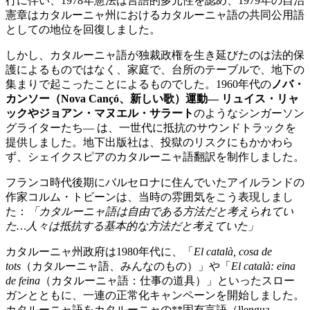
行に伴い、1978年憲法は言語的多元性を認め、1979年の自治
憲章はカタルーニャ州におけるカタルーニャ語の共同公用語
としての地位を回復しました。
しかし、カタルーニャ語が独裁政権を生き延びたのは法的保
護によるものではなく、家庭で、台所のテーブルで、地下の
集まりで起こったことによるものでした。1960年代の
ノバ・
カンソー（Nova Cançó、新しい歌）
運動—
リュイス・リャ
ック
や
ジョアン・マヌエル・サラート
のようなシンガーソン
グライターたち— は、一世代に抵抗のサウンドトラックを
提供しました。地下出版社は、投獄のリスクにもかかわら
ず、シェイクスピアのカタルーニャ語翻訳を制作しました。
フランコ時代後期にバルセロナに住んでいたアイルランドの
作家コルム・トビーンは、当時の雰囲気をこう表現しまし
た：
「カタルーニャ語は自由である方法だと考えられてい
た…人々は抵抗する基本的な方法だと考えていた」
カタルーニャ州政府は1980年代に、「
El català, cosa de
tots
（カタルーニャ語、みんなのもの）」や「
El català: eina
de feina
（カタルーニャ語：仕事の道具）」といったスロー
ガンとともに、一連の正常化キャンペーンを開始しました。
カタルーニャ語をカタルーニャの**固有言語（llengua