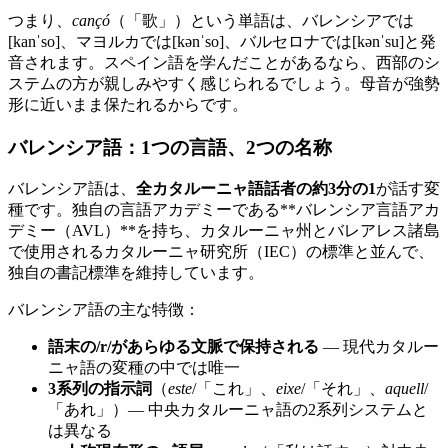
つまり、
cançó
（「歌」）という単語は、バレンシアでは
[kanˈso]、マヨルカでは[kənˈso]、バルセロナでは[kənˈsu]と発
音されます。スペイン語を学んだことがあるなら、西部のシ
ステムの方が親しみやすく感じられるでしょう。母音が強勢
形に近いまま保たれるからです。
バレンシア語：1つの言語、2つの名称
バレンシア語は、
全カタルーニャ語話者の約3分の1
が話す変
種です。独自の言語アカデミーである**バレンシア言語アカ
デミー（AVL）**を持ち、カタルーニャ州とバレアレス諸島
で使用されるカタルーニャ研究所（IEC）の標準と並んで、
独自の書記標準を維持しています。
バレンシア語の主な特徴：
語末の/r/があらゆる文脈で保持される
— 現代カタルー
ニャ語の変種の中では唯一
3系列の指示詞
（
este
/「これ」、
eixe
/「それ」、
aquell
/
「あれ」）— 中央カタルーニャ語の2系列システムと
は異なる