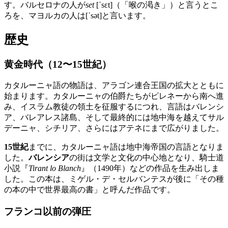
す。バルセロナの人が
set
[ˈsɛt]（「喉の渇き」）と言うとこ
ろを、マヨルカの人は[ˈsət]と言います。
歴史
黄金時代（12〜15世紀）
カタルーニャ語の物語は、アラゴン連合王国の拡大とともに
始まります。カタルーニャの伯爵たちがピレネーから南へ進
み、イスラム教徒の領土を征服するにつれ、言語はバレンシ
ア、バレアレス諸島、そして最終的には地中海を越えてサル
デーニャ、シチリア、さらにはアテネにまで広がりました。
15世紀
までに、カタルーニャ語は地中海帝国の言語となりま
した。
バレンシア
の街は文学と文化の中心地となり、騎士道
小説『
Tirant lo Blanch
』（1490年）などの作品を生み出しま
した。この本は、ミゲル・デ・セルバンテスが後に「その種
の本の中で世界最高の書」と呼んだ作品です。
フランコ以前の弾圧