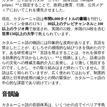
pròpia）**と指定することで、政府は教育、行政、公共メデ
ィアにおいてこれを優先させました。
現在、カタルーニャ語は
年間6,000タイトルの書籍
を刊行し
（スペイン全体の12％）、
80以上のテレビチャンネル
と
100
以上のラジオ局
で放送され、英国の22校、米国の24校を含む
世界150以上の大学
で教えられています。
カタルーニャ語の物語には印象的な皮肉があります。言語を
禁止したことが、むしろその感情的な結びつきを強めたので
す。ある研究者は**「言語を禁止することは、それを保存す
る効果的な方法かもしれない」**と指摘しました。話者は自
らの文化への権威主義的介入に反発し、より激しく抵抗する
のです。しかし、その取り組みはまだ終わっていません。言
語は広く知られていますが、広く使われてはおらず、制度的
成功と日常的使用の減少との間の緊張が、カタルーニャ語の
中心的な課題であり続けています。
音韻論
カタルーニャ語の音韻体系は、いくつかの点でイベリア半島