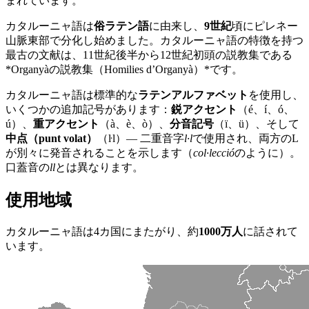
まれています。
カタルーニャ語は
俗ラテン語
に由来し、
9世紀
頃にピレネー
山脈東部で分化し始めました。カタルーニャ語の特徴を持つ
最古の文献は、11世紀後半から12世紀初頭の説教集である
*Organyàの説教集（Homilies d’Organyà）*です。
カタルーニャ語は標準的な
ラテンアルファベット
を使用し、
いくつかの追加記号があります：
鋭アクセント
（é、í、ó、
ú）、
重アクセント
（à、è、ò）、
分音記号
（ï、ü）、そして
中点（punt volat）
（ŀl）— 二重音字
l·l
で使用され、両方のL
が別々に発音されることを示します（
col·lecció
のように）。
口蓋音の
ll
とは異なります。
使用地域
カタルーニャ語は4カ国にまたがり、約
1000万人
に話されて
います。