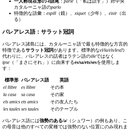
一人称現在形の-e語尾
：
parle
（「私は話す」）対中央
カタルーニャ語の
parlo
特徴的な語彙：
espill
（鏡）、
xiquet
（少年）、
eixir
（出
る）
バレアレス語：サラット冠詞
バレアレス諸島には、カタルーニャ語で最も特徴的な方言的
特徴である
サラット冠詞
があります。標準的な
el/la/els/les
の
代わりに、バレアレスの話者はラテン語の
ille
ではなく
ipse
（「まさにそれ」）に由来する
es/sa/ets/ses
を使用しま
す：
標準形
バレアレス語
英語
el llibre
es llibre
その本
la casa
sa casa
その家
els amics
ets amics
その友人たち
les taules
ses taules
そのテーブル
バレアレス語には
強勢のある/ə/
（シュワー）の例もあり、こ
の母音は他のすべての変種では強勢のない位置にのみ現れま