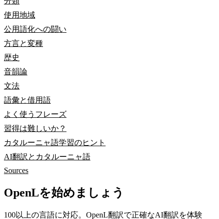
分類
使用地域
公用語化への闘い
方言と変種
歴史
音韻論
文法
語彙と借用語
よく使うフレーズ
習得は難しいか？
カタルーニャ語学習のヒント
AI翻訳とカタルーニャ語
Sources
OpenLを始めましょう
100以上の言語に対応。OpenL翻訳で正確なAI翻訳を体験