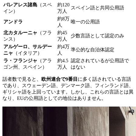
バレアレス諸島
（スペ
約120
スペイン語と共同公用語
イン）
万人
約8万
アンドラ
唯一の公用語
人
北カタルーニャ
（フラ
約45
少数言語として認定のみ
ンス）
万人
アルゲーロ、サルデー
約4万
準公的な自治体認定
ニャ
（イタリア）
人
ラ・フランジャ
（アラ
約4.5
認定されているが公用語で
ゴン州、スペイン）
万人
はない
話者数で見ると、
欧州連合で9番目
に多く話されている言語
であり、スウェーデン語、デンマーク語、フィンランド語、
ギリシャ語を上回っています。しかし、これらの言語とは異
なり、EUの公用語としての地位はありません。