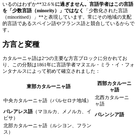
いるのはわずか**32.6％
に過ぎません。言語学者はこの言語
を「少数言語（minority）」ではなく
「少数化された言語
（minoritised）」**と表現しています。常にその地域の支配
的言語であるスペイン語やフランス語と競合しているからで
す。
方言と変種
カタルーニャ語は2つの主要な方言ブロックに分かれてお
り、この分類は1861年に言語学者マヌエル・ミラ・イ・フォ
ンタナルスによって初めて確立されました：
西部カタルーニ
東部カタルーニャ語
ャ語
北西カタルーニ
中央カタルーニャ語（バルセロナ地域）
ャ語
バレアレス語
（マヨルカ、メノルカ、イ
バレンシア語
ビサ）
北部カタルーニャ語（ルシヨン、フラン
ス）