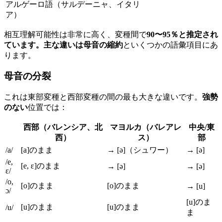
アルゲーロ語（サルデーニャ、イタリ
ア）
相互理解可能性は非常に高く、変種間で
90〜95％
と推定され
ています。主な違いは
母音の縮約
といくつかの語彙項目にあ
ります。
母音の分裂
これは東部変種と西部変種の間の最も大きな違いです。
強勢
のない
位置では：
西部（バレンシア、北
マヨルカ（バレアレ
中央/東
西）
ス）
部
/a/
[a]のまま
→ [ə]（シュワー）
→ [ə]
/e,
[e, ɛ]のまま
→ [ə]
→ [ə]
ɛ/
/o,
[o]のまま
[o]のまま
→ [u]
ɔ/
[u]のま
[u]のまま
[u]のまま
/u/
ま