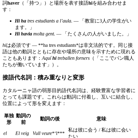
詞
haver
（「持つ」）と場所を表す接語
hi
を組み合わせま
す：
Hi ha
tres estudiants a l’aula.
— 「教室に3人の学生がい
ます。」
Hi havia
molta gent.
— 「たくさんの人がいました。」
hi
は必須です — **ha tres estudiants*は非文法的です。同じ接
語は他の動詞とともに存在や場所の意味を示すために現れる
こともあります：
Aquí
hi
treballen forners
（「ここでパン職人
たちが働いています」）。
接語代名詞：積み重なりと変形
カタルーニャ語の弱形目的語代名詞は、経験豊富な学習者に
とっても課題です。これらは動詞に付着し、互いに結合し、
位置によって形を変えます：
単独
動詞の
動詞の後
意味
形
前
私は彼に会う / 私は彼に会い
el
El veig
Vull veure
*‘l***
たい