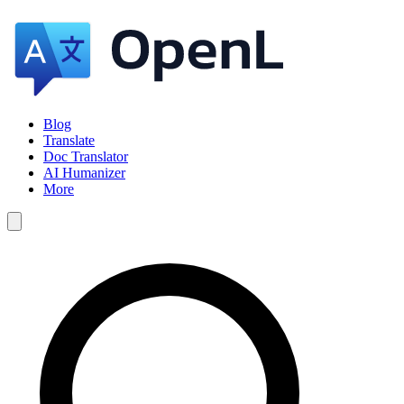
Blog
Translate
Doc Translator
AI Humanizer
More