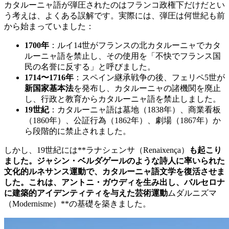
カタルーニャ語が弾圧されたのはフランコ政権下だけだとい
う考えは、よくある誤解です。実際には、弾圧は何世紀も前
から始まっていました：
1700年
：ルイ14世がフランスの北カタルーニャでカタ
ルーニャ語を禁止し、その使用を「不快でフランス国
民の名誉に反する」と呼びました。
1714〜1716年
：スペイン継承戦争の後、フェリペ5世が
新国家基本法
を発布し、カタルーニャの諸機関を廃止
し、行政と教育からカタルーニャ語を禁止しました。
19世紀
：カタルーニャ語は墓地（1838年）、商業看板
（1860年）、公証行為（1862年）、劇場（1867年）か
ら段階的に禁止されました。
しかし、19世紀には**ラナシェンサ（Renaixença）
も起こり
ました。
ジャシン・ベルダゲール
のような詩人に率いられた
文化的ルネサンス運動で、カタルーニャ語文学を復活させま
した。これは、アントニ・ガウディを生み出し、バルセロナ
に建築的アイデンティティを与えた芸術運動
ムダルニズマ
（Modernisme）**の基礎を築きました。