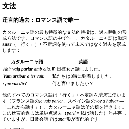
文法
迂言的過去：ロマンス語で唯一
カタルーニャ語の最も特徴的な文法的特徴は、過去時制の形
成方法です。ロマンス語の中で唯一、カタルーニャ語は動詞
anar
（「行く」）+ 不定詞を使って未来ではなく過去を形成
します：
カタルーニャ語
英語
Ahir
vaig parlar
amb ella.
昨日彼女と話しました。
Vam arribar
a les vuit.
私たちは8時に到着しました。
Què
vas dir
?
何と言いましたか？
他のすべてのロマンス語は「行く」+ 不定詞を
未来
に使いま
す（フランス語の
je vais parler
、スペイン語の
voy a hablar
—
「これから話す」）。カタルーニャ語はその逆を行きます。
この迂言的過去は単純点過去（
parlí
= 私は話した）と共存し
ていますが、日常会話では
anar
形が支配的です。