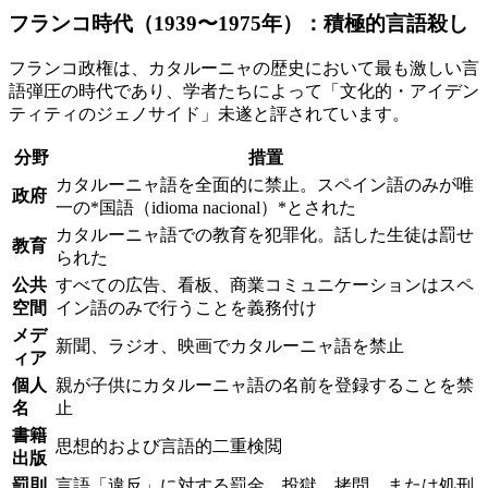
フランコ時代（1939〜1975年）：積極的言語殺し
フランコ政権は、カタルーニャの歴史において最も激しい言
語弾圧の時代であり、学者たちによって「文化的・アイデン
ティティのジェノサイド」未遂と評されています。
分野
措置
カタルーニャ語を全面的に禁止。スペイン語のみが唯
政府
一の*国語（idioma nacional）*とされた
カタルーニャ語での教育を犯罪化。話した生徒は罰せ
教育
られた
公共
すべての広告、看板、商業コミュニケーションはスペ
空間
イン語のみで行うことを義務付け
メデ
新聞、ラジオ、映画でカタルーニャ語を禁止
ィア
個人
親が子供にカタルーニャ語の名前を登録することを禁
名
止
書籍
思想的および言語的二重検閲
出版
罰則
言語「違反」に対する罰金、投獄、拷問、または処刑