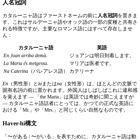
人名冠詞
カタルーニャ語はファーストネームの前に
人名冠詞
を置きま
す。これはサルデーニャ語やオック語の一部の変種と共有さ
れる特徴ですが、主要なロマンス語にはすべて存在しませ
ん：
カタルーニャ語
英語
En Joan arriba demà.
ジョアンは明日到着します。
La Maria és metgessa.
マリアは医者です。
Na Caterina
（バレアレス語）
カテリーナ
En
（男性形）と
la
または
na
（女性形）は、ほとんどの文脈で
固有名詞の前に置かれます。外国人はしばしばこれに違和感
を覚えます — 「the Maria」は英語では奇妙に聞こえますが
— カタルーニャ語話者にとっては、かつての正式な英語に
おける「Mr.」や「Mrs.」と同じくらい自然なものです。
Haver-hi構文
「〜がある / 〜がいる」を表すために、カタルーニャ語は動