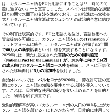
は、カタルーニャ語をEU公用語にすることは**「時間の問
題に過ぎない」**と宣言しました。スペインは懐疑的な加盟
国との間で水面下の交渉を進めており、この推進は与党社会
党とカタルーニャ独立派政党ジュンツとの政治的合意に結び
ついています。
その利害は現実的です。EU公用語の地位は、言語技術への
資金提供を可能にし、カタルーニャ語をEUの
eTranslation
プ
ラットフォームに統合し、カタルーニャ政府が掲げる5年間
で
60万人の新規話者
という目標を支援することになります。
2025年には、新たに設立された
言語のための国民協定
（National Pact for the Language）
が、2026年に向けて
14万
の成人向けカタルーニャ語コース枠
を確保し、さらに正規化
された移民向けに
5万の追加枠
を設けました。
自治体レベルでは、
バルセロナ
が2026年に、滞在許可証の更
新にカタルーニャ語の知識を要件とする規則を導入していま
す。これは、日常的な使用の減少を食い止めることを目的と
した、物議を醸す措置です。
受動的理解率が高い（カタルーニャ州の人口の90％以上がカ
タルーニャ語を
話せる
）にもかかわらず、日常的に使用して