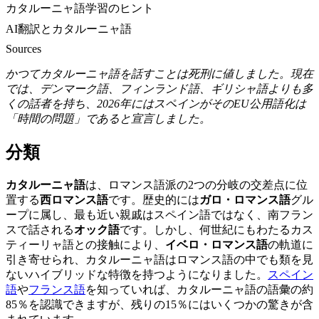
カタルーニャ語学習のヒント
AI翻訳とカタルーニャ語
Sources
かつてカタルーニャ語を話すことは死刑に値しました。現在
では、デンマーク語、フィンランド語、ギリシャ語よりも多
くの話者を持ち、2026年にはスペインがそのEU公用語化は
「時間の問題」であると宣言しました。
分類
カタルーニャ語
は、ロマンス語派の2つの分岐の交差点に位
置する
西ロマンス語
です。歴史的には
ガロ・ロマンス語
グル
ープに属し、最も近い親戚はスペイン語ではなく、南フラン
スで話される
オック語
です。しかし、何世紀にもわたるカス
ティーリャ語との接触により、
イベロ・ロマンス語
の軌道に
引き寄せられ、カタルーニャ語はロマンス語の中でも類を見
ないハイブリッドな特徴を持つようになりました。
スペイン
語
や
フランス語
を知っていれば、カタルーニャ語の語彙の約
85％を認識できますが、残りの15％にはいくつかの驚きが含