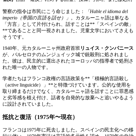
警察の指令は市民にこう命じました：
「Hable el idioma del
imperio（帝国の言語を話せ）」
。カタルーニャ語は単なる
「方言」として片付けられ、話すことは**「スペインの敵」
**であることと同一視されました。児童文学においてさえも
そうです。
1940年、元カタルーニャ州政府首班
リュイス・クンパニース
が、バルセロナのムンジュイック城で銃殺刑に処されまし
た。彼は、民主的に選出されたヨーロッパの指導者で処刑さ
れた唯一の人物です。
学者たちはフランコ政権の言語政策を**「積極的言語殺し
（active linguicide）」**と特徴づけています。公的な使用を
取り締まるだけでなく、カタルーニャ語を話すことに罪悪感
と劣等感を植え付け、話者を自発的な放棄へと追いやるよう
に設計されていました。
抵抗と復活（1975年〜現在）
フランコは1975年に死去しました。スペインの民主化への移