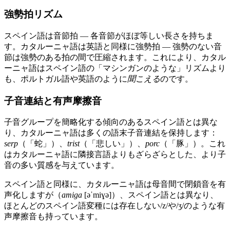
強勢拍リズム
スペイン語は音節拍 — 各音節がほぼ等しい長さを持ちま
す。カタルーニャ語は英語と同様に強勢拍 — 強勢のない音
節は強勢のある拍の間で圧縮されます。これにより、カタル
ーニャ語はスペイン語の「マシンガンのような」リズムより
も、ポルトガル語や英語のように
聞こえる
のです。
子音連結と有声摩擦音
子音グループを簡略化する傾向のあるスペイン語とは異な
り、カタルーニャ語は多くの語末子音連結を保持します：
serp
（「蛇」）、
trist
（「悲しい」）、
porc
（「豚」）。これ
はカタルーニャ語に隣接言語よりもざらざらとした、より子
音の多い質感を与えています。
スペイン語と同様に、カタルーニャ語は母音間で閉鎖音を有
声化しますが（
amiga
[əˈmiɣə]）、スペイン語とは異なり、
ほとんどのスペイン語変種には存在しない/z/や/ʒ/のような有
声摩擦音も持っています。