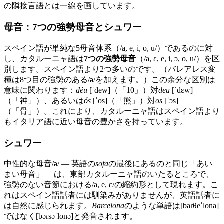
の隣接言語とは一線を画しています。
母音：7つの強勢母音とシュワー
スペイン語が単純な5母音体系（/a, e, i, o, u/）であるのに対
し、カタルーニャ語は
7つの強勢母音
（/a, ɛ, e, i, ɔ, o, u/）を区
別します。スペイン語より2つ多いのです。（バレアレス変
種は8つ目の強勢のある/ə/を加えます。）この余分な区別は
意味に関わります：
déu
[ˈdew]（「10」）対
deu
[ˈdɛw]
（「神」）、あるいは
ós
[ˈos]（「熊」）対
os
[ˈɔs]
（「骨」）。これにより、カタルーニャ語はスペイン語より
もイタリア語に近い母音の豊かさを持っています。
シュワー
中性的な母音/ə/ — 英語の
sofa
の最後にあるのと同じ「あい
まい母音」— は、東部カタルーニャ語のいたるところで、
強勢のない音節における/a, e, ɛ/の縮約形として現れます。こ
れはスペイン語話者には馴染みがありませんが、英語話者に
は自然に感じられます。
Barcelona
のような単語は[baɾθeˈlona]
ではなく[bəɾsəˈlonə]と発音されます。