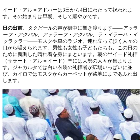
イード・アル＝アドハーは3日から4日にわたって祝われま
す。その始まりは早朝、そして賑やかです。
日の出前
、
タクビール
の声が街中に響き渡ります——
アッラ
ーフ・アクバル、アッラーフ・アクバル、ラ・イラーハ・イ
ッラッラー
——モスクや車のラジオ、連れ立って歩く人々の
口から唱えられます。男性も女性も子どもたちも、この日の
ために新調した晴れ着を身にまといます。朝の**イード礼拝
（サラート・アル＝イード）**には大勢の人々が集まりま
す。ジャカルタでは白い衣装の礼拝者が広場いっぱいに並
び、カイロではモスクからカーペットが路地にまであふれ出
します。