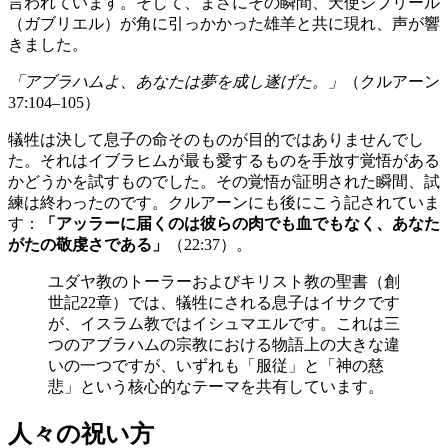
言われています。そして、まさにその瞬間、天使ジブリール
（ガブリエル）が角に引っかかった雄羊と共に現れ、声が響
きました。
「アブラハムよ、あなたは夢を成し遂げた。」
（クルアーン
37:104–105）
犠牲は決して息子の命そのものが目的ではありませんでし
た。それはイブラヒムが最も愛するものを手放す覚悟がある
かどうかを試すものでした。その覚悟が証明された瞬間、試
練は終わったのです。クルアーンにも後にこう記されていま
す：
「アッラーに届くのは彼らの肉でも血でもなく、あなた
がたの敬虔さである」
（22:37）。
ユダヤ教のトーラーおよびキリスト教の聖書（創
世記22章）では、犠牲にされる息子はイサクです
が、イスラム教ではイシュマエルです。これは三
つのアブラハムの宗教における物語上の大きな違
いの一つですが、いずれも「服従」と「神の慈
悲」という核心的なテーマを共有しています。
人々の祝い方