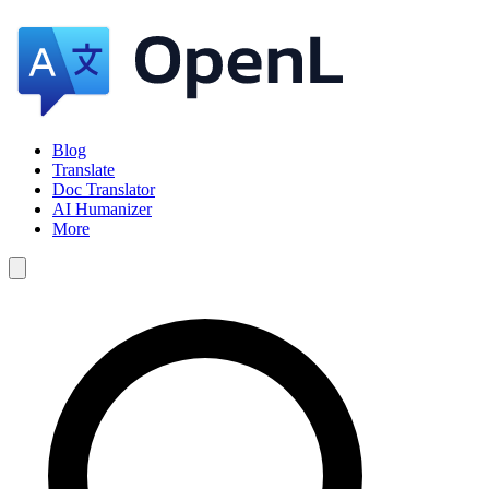
Blog
Translate
Doc Translator
AI Humanizer
More