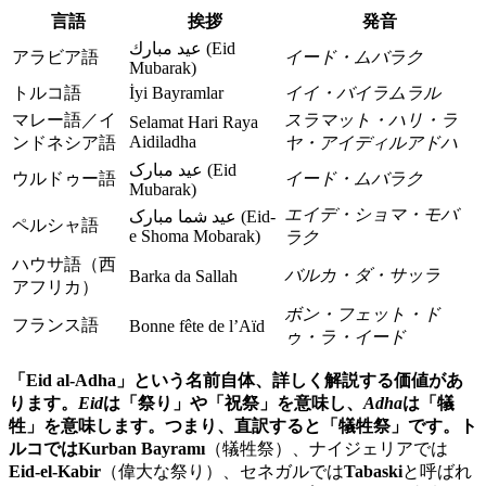
言語
挨拶
発音
عيد مبارك (Eid
アラビア語
イード・ムバラク
Mubarak)
トルコ語
İyi Bayramlar
イイ・バイラムラル
マレー語／イ
スラマット・ハリ・ラ
Selamat Hari Raya
Aidiladha
ンドネシア語
ヤ・アイディルアドハ
عید مبارک (Eid
ウルドゥー語
イード・ムバラク
Mubarak)
エイデ・ショマ・モバ
عید شما مبارک (Eid-
ペルシャ語
e Shoma Mobarak)
ラク
ハウサ語（西
バルカ・ダ・サッラ
Barka da Sallah
アフリカ）
ボン・フェット・ド
フランス語
Bonne fête de l’Aïd
ゥ・ラ・イード
「Eid al-Adha」
という名前自体、詳しく解説する価値があ
ります。
Eid
は「祭り」や「祝祭」を意味し、
Adha
は「犠
牲」を意味します。つまり、直訳すると「犠牲祭」です。ト
ルコでは
Kurban Bayramı
（犠牲祭）、ナイジェリアでは
Eid-el-Kabir
（偉大な祭り）、セネガルでは
Tabaski
と呼ばれ