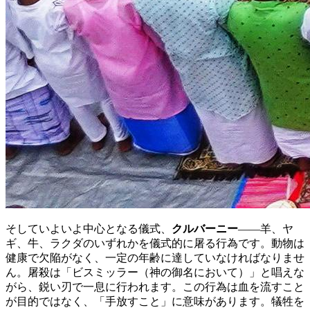
そしていよいよ中心となる儀式、
クルバーニー
——羊、ヤ
ギ、牛、ラクダのいずれかを儀式的に屠る行為です。動物は
健康で欠陥がなく、一定の年齢に達していなければなりませ
ん。屠殺は「ビスミッラー（神の御名において）」と唱えな
がら、鋭い刃で一息に行われます。この行為は血を流すこと
が目的ではなく、「手放すこと」に意味があります。犠牲を