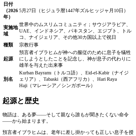
日付
（2026
5月27日（ヒジュラ暦1447年ズルヒッジャ月10日）
年）
世界中のムスリムコミュニティ；サウジアラビア、
実施地
UAE、インドネシア、パキスタン、エジプト、トル
域
コ、ナイジェリア、その他30カ国以上で祝日
種類
宗教行事
預言者イブラヒムが神への服従のために息子を犠牲
起源
にしようとしたことを記念し、神が息子の代わりに
雄羊を与えた出来事
Kurban Bayramı（トルコ語）、Eid-el-Kabir（ナイジ
別名
ェリア）、Tabaski（西アフリカ）、Hari Raya
Haji（マレーシア／シンガポール）
起源と歴史
物語は、ある夢――そして親なら誰もが聞きたくない命令
――から始まります。
預言者イブラヒムは、老年に差し掛かっても正しい息子を授