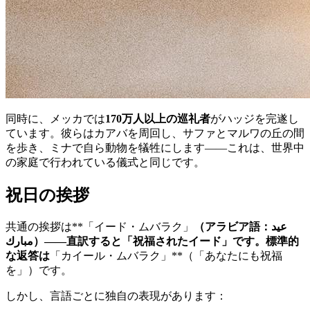
同時に、メッカでは
170万人以上の巡礼者
がハッジを完遂し
ています。彼らはカアバを周回し、サファとマルワの丘の間
を歩き、ミナで自ら動物を犠牲にします――これは、世界中
の家庭で行われている儀式と同じです。
祝日の挨拶
共通の挨拶は**「イード・ムバラク」
（アラビア語：عيد
مبارك）――直訳すると「祝福されたイード」です。標準的
な返答は
「カイール・ムバラク」**（「あなたにも祝福
を」）です。
しかし、言語ごとに独自の表現があります：