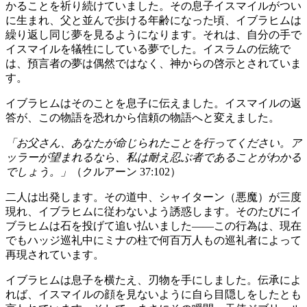
かることを祈り続けていました。その息子イスマイルがつい
に生まれ、父と並んで歩ける年齢になった頃、イブラヒムは
繰り返し同じ夢を見るようになります。それは、自分の手で
イスマイルを犠牲にしている夢でした。イスラムの伝統で
は、預言者の夢は偶然ではなく、神からの啓示とされていま
す。
イブラヒムはそのことを息子に伝えました。イスマイルの返
答が、この物語を恐れから信頼の物語へと変えました。
「お父さん、あなたが命じられたことを行ってください。ア
ッラーが望まれるなら、私は耐え忍ぶ者であることがわかる
でしょう。」
（クルアーン 37:102）
二人は出発します。その道中、シャイターン（悪魔）が三度
現れ、イブラヒムに従わないよう誘惑します。そのたびにイ
ブラヒムは石を投げて追い払いました――この行為は、現在
でもハッジ巡礼中にミナの柱で何百万人もの巡礼者によって
再現されています。
イブラヒムは息子を横たえ、刃物を手にしました。伝承によ
れば、イスマイルの顔を見ないように自ら目隠しをしたとも