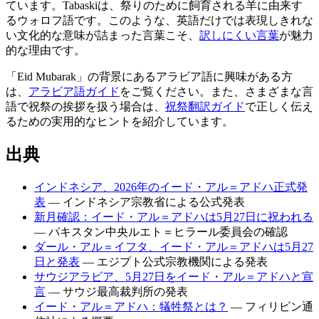
ています。Tabaskiは、祭りのために飼育される羊に由来す
るウォロフ語です。このような、英語だけでは表現しきれな
い文化的な意味が詰まった言葉こそ、
訳しにくい言葉
が魅力
的な理由です。
「Eid Mubarak」の背景にあるアラビア語に興味がある方
は、
アラビア語ガイド
をご覧ください。また、さまざまな言
語で祝祭の挨拶を扱う場合は、
祝祭翻訳ガイド
で正しく伝え
るための実用的なヒントを紹介しています。
出典
インドネシア、2026年のイード・アル＝アドハ正式発
表
— インドネシア宗教省による公式発表
新月確認：イード・アル＝アドハは5月27日に祝われる
— パキスタン中央ルエト＝ヒラール委員会の確認
ダール・アル＝イフタ、イード・アル＝アドハは5月27
日と発表
— エジプト公式宗教機関による発表
サウジアラビア、5月27日をイード・アル＝アドハと宣
言
— サウジ最高裁判所の発表
イード・アル＝アドハ：犠牲祭とは？
— フィリピン通