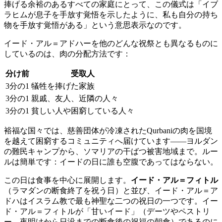
捧げる余裕のあるすべての家庭にとって、この儀式は「イブ
ラヒムが息子を手放す覚悟を示したように、私も自分の持ち
物を手放す覚悟がある」という意思表示なのです。
イード・アル＝アドハーを他のどんな祝祭とも異なるものに
しているのは、肉の分配方法です：
分け前
受取人
3分の1
犠牲を捧げた家族
3分の1
親戚、友人、近隣の人々
3分の1
貧しい人や困窮している人々
裕福な国々では、慈善団体が冷凍されたQurbaniの肉を国境
を越えて困窮するコミュニティへ届けています――ヨルダン
の難民キャンプから、ソマリアの干ばつ被害地域まで。ルー
ルは簡単です：イードの日に誰も空腹であってはならない。
この日は食事を中心に展開します。
イード・アル＝フィトル
（ラマダンの断食終了を祝う日）と並び、イード・アル＝ア
ドハはイスラム教で最も神聖な二つの祝日の一つです。イー
ド・アル＝フィトルが「甘いイード」（デーツやペストリ
ー、夜明けから日没までの断食後の祝福の朝食）であるのに