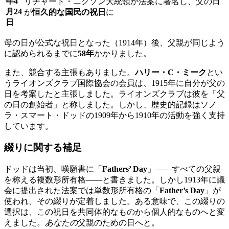
年4
リチャード・ニクソン大統領が法案に署名し、父の日
月24
が
恒久的な国民の祝日
に
日
母の日が公式な祝日となった（1914年）後、父親が同じよう
に認められるまでに
58年
かかりました。
また、競合する主張もありました。
ハリー・C・ミーク
とい
うライオンズクラブ国際協会の会員は、1915年に自分が父の
日を考案したと主張しました。ライオンズクラブは彼を「父
の日の創始者」と称しました。しかし、歴史的記録はソノ
ラ・スマート・ドッドの1909年から1910年の活動を強く支持
しています。
綴りに関する補足
ドッドは当初、嘆願書に「
Fathers’ Day
」——すべての父親
を称える複数形所有格——と書きました。しかし1913年に議
会に提出された法案では単数形所有格の「
Father’s Day
」が
使われ、その綴りが定着しました。ある意味で、この綴りの
選択は、この祝日を共同体的なものから個人的なものへと変
えました。
あなたの
父親のための日へと。