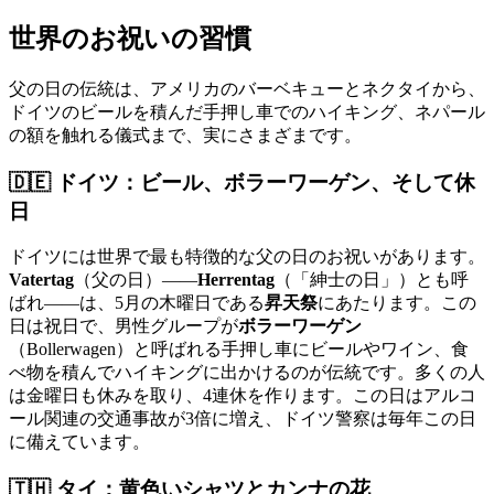
世界のお祝いの習慣
父の日の伝統は、アメリカのバーベキューとネクタイから、
ドイツのビールを積んだ手押し車でのハイキング、ネパール
の額を触れる儀式まで、実にさまざまです。
🇩🇪 ドイツ：ビール、ボラーワーゲン、そして休
日
ドイツには世界で最も特徴的な父の日のお祝いがあります。
Vatertag
（父の日）——
Herrentag
（「紳士の日」）とも呼
ばれ——は、5月の木曜日である
昇天祭
にあたります。この
日は祝日で、男性グループが
ボラーワーゲン
（Bollerwagen）と呼ばれる手押し車にビールやワイン、食
べ物を積んでハイキングに出かけるのが伝統です。多くの人
は金曜日も休みを取り、4連休を作ります。この日はアルコ
ール関連の交通事故が3倍に増え、ドイツ警察は毎年この日
に備えています。
🇹🇭 タイ：黄色いシャツとカンナの花