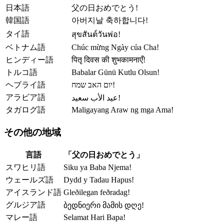
日本語
父の日おめでとう!
韓国語
아버지날 축하합니다!
タイ語
สุขสันต์วันพ่อ!
ベトナム語
Chúc mừng Ngày của Cha!
ヒンディー語
पितृ दिवस की शुभकामनाएँ!
トルコ語
Babalar Günü Kutlu Olsun!
ヘブライ語
יום האב שמח!
アラビア語
عيد الأب سعيد!
タガログ語
Maligayang Araw ng mga Ama!
その他の地域
言語
「父の日おめでとう」
スワヒリ語
Siku ya Baba Njema!
ウェールズ語
Dydd y Tadau Hapus!
アイスランド語
Gleðilegan feðradag!
グルジア語
ბედნიერი მამის დღე!
マレー語
Selamat Hari Bapa!