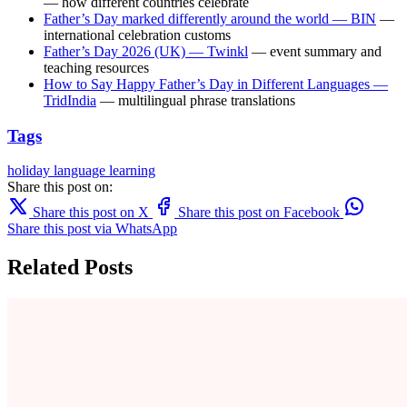
— how different countries celebrate
Father’s Day marked differently around the world — BIN
—
international celebration customs
Father’s Day 2026 (UK) — Twinkl
— event summary and
teaching resources
How to Say Happy Father’s Day in Different Languages —
TridIndia
— multilingual phrase translations
Tags
holiday
language learning
Share this post on:
Share this post on X
Share this post on Facebook
Share this post via WhatsApp
Related Posts