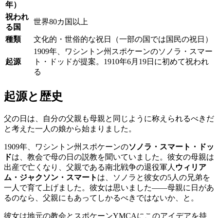
年）
祝われ
世界80カ国以上
る国
種類
文化的・世俗的な祝日（一部の国では国民の祝日）
1909年、ワシントン州スポケーンのソノラ・スマー
起源
ト・ドッドが提案。1910年6月19日に初めて祝われ
る
起源と歴史
父の日は、自分の父親も母親と同じように称えられるべきだ
と考えた一人の娘から始まりました。
1909年、ワシントン州スポケーンの
ソノラ・スマート・ドッ
ド
は、教会で母の日の説教を聞いていました。彼女の母親は
出産で亡くなり、父親である南北戦争の退役軍人
ウィリア
ム・ジャクソン・スマート
は、ソノラと彼女の5人の兄弟を
一人で育て上げました。彼女は思いました——母親に日があ
るのなら、父親にもあってしかるべきではないか、と。
彼女は地元の教会とスポケーンYMCAにこのアイデアを持