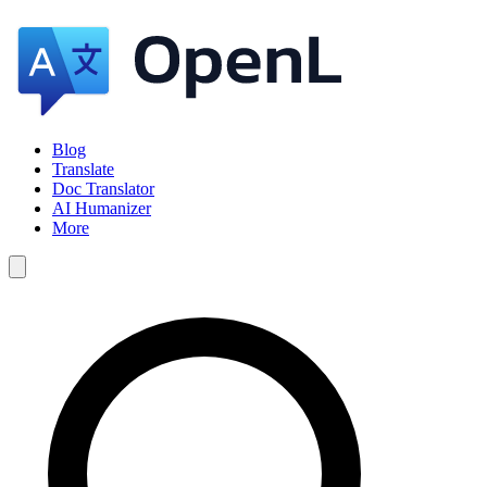
Blog
Translate
Doc Translator
AI Humanizer
More