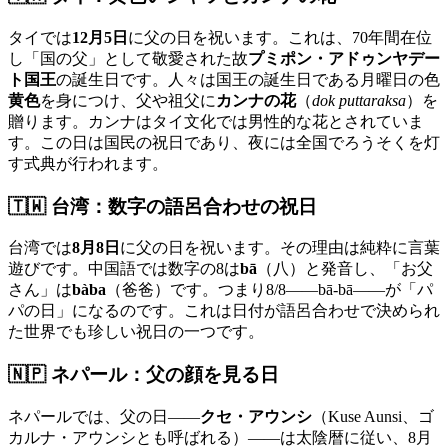
タイでは
12月5日
に父の日を祝います。これは、70年間在位
し「国の父」として敬愛された故
プミポン・アドゥンヤデー
ト国王
の誕生日です。人々は国王の誕生日である月曜日の色
黄色
を身につけ、父や祖父に
カンナの花
（
dok puttaraksa
）を
贈ります。カンナはタイ文化では男性的な花とされていま
す。この日は国民の祝日であり、夜には全国でろうそくを灯
す式典が行われます。
🇹🇼 台湾：数字の語呂合わせの祝日
台湾では
8月8日
に父の日を祝います。その理由は純粋に言葉
遊びです。中国語では数字の8は
bā
（八）と発音し、「お父
さん」は
bàba
（爸爸）です。つまり8/8——bā-bā——が「パ
パの日」になるのです。これは日付が語呂合わせで決められ
た世界でも珍しい祝日の一つです。
🇳🇵 ネパール：父の顔を見る日
ネパールでは、父の日——
クセ・アウンシ
（Kuse Aunsi、ゴ
カルナ・アウンシとも呼ばれる）——は太陰暦に従い、8月