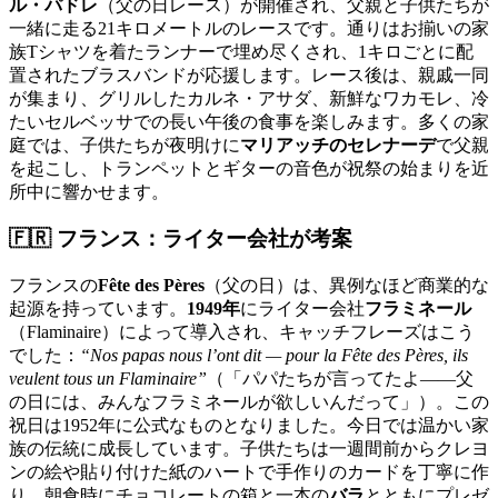
ル・パドレ
（父の日レース）が開催され、父親と子供たちが
一緒に走る21キロメートルのレースです。通りはお揃いの家
族Tシャツを着たランナーで埋め尽くされ、1キロごとに配
置されたブラスバンドが応援します。レース後は、親戚一同
が集まり、グリルしたカルネ・アサダ、新鮮なワカモレ、冷
たいセルベッサでの長い午後の食事を楽しみます。多くの家
庭では、子供たちが夜明けに
マリアッチのセレナーデ
で父親
を起こし、トランペットとギターの音色が祝祭の始まりを近
所中に響かせます。
🇫🇷 フランス：ライター会社が考案
フランスの
Fête des Pères
（父の日）は、異例なほど商業的な
起源を持っています。
1949年
にライター会社
フラミネール
（Flaminaire）によって導入され、キャッチフレーズはこう
でした：
“Nos papas nous l’ont dit — pour la Fête des Pères, ils
veulent tous un Flaminaire”
（「パパたちが言ってたよ——父
の日には、みんなフラミネールが欲しいんだって」）。この
祝日は1952年に公式なものとなりました。今日では温かい家
族の伝統に成長しています。子供たちは一週間前からクレヨ
ンの絵や貼り付けた紙のハートで手作りのカードを丁寧に作
り、朝食時にチョコレートの箱と一本の
バラ
とともにプレゼ