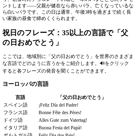
ントします——父親が健在なら赤いバラ、亡くなっているな
ら白いバラです。この日は通常、午後3時を過ぎまで続く長
い家族の昼食で締めくくられます。
祝日のフレーズ：35以上の言語で「父
の日おめでとう」
ここでは、地域別に「父の日おめでとう」を世界のさまざま
な言語でどのように言うかをご紹介します。🔊をクリック
すると各フレーズの発音を聞くことができます。
ヨーロッパの言語
言語
「父の日おめでとう」
スペイン語
¡Feliz Día del Padre!
フランス語
Bonne Fête des Pères!
ドイツ語
Alles Gute zum Vatertag!
イタリア語
Buona Festa del Papà!
ポルトガル語
Feliz Dia dos Pais!