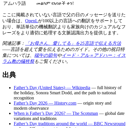
アムハラ語
መልካም የአባቶች ቀን!
ここに掲載されていない言語で父の日のメッセージを送りた
い場合は、
OpenL
が100以上の言語への翻訳をサポートして
おり、単語単位の機械翻訳よりも家族向けのカジュアルなフ
レーズをより適切に処理する文脈認識出力を提供します。
関連記事：
「お母さん、愛してる」を25言語で伝える方法
——言語を超えて愛を伝えるためのガイド。その他の祝日特
集については、
端午の節句
や
イード・アル＝アドハー：イス
ラム教の犠牲祭
もご覧ください。
出典
Father’s Day (United States) — Wikipedia
— full history of
the holiday, Sonora Smart Dodd, and the path to national
recognition
Father’s Day 2026 — History.com
— origin story and
modern observance
When is Father’s Day 2026? — The Scotsman
— global date
variations and traditions
Father’s Day traditions around the world — BBC Newsround