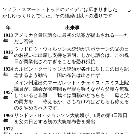
ソノラ・スマート・ドッドのアイデアは広まりました——し
かしゆっくりとでした。その経緯は以下の通りです。
年
出来事
1913
アメリカ合衆国議会に最初の法案が提出される——た
年
だし否決
ウッドロウ・ウィルソン大統領がスポケーンの父の日
1916
のお祝いに出席し支持を表明。しかし議会は、この祝
年
日が商業化されすぎることを恐れ抵抗
1924
カルビン・クーリッジ大統領が各州に対しこの日を記
年
念するよう勧告——国の布告は出されず
メイン州選出のマーガレット・チェイス・スミス上院
議員が、議会が40年間も母親を称えながら父親を無視
1957
していると非難：「我々は両親のどちらも——母と父
年
の両方を——称えるか、さもなければどちらも称える
のをやめるべきです」
1966
リンドン・B・ジョンソン大統領が、6月の第3日曜日
年
を父の日とする初の大統領布告を発出
1972