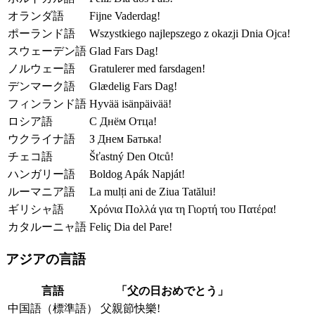
オランダ語
Fijne Vaderdag!
ポーランド語
Wszystkiego najlepszego z okazji Dnia Ojca!
スウェーデン語
Glad Fars Dag!
ノルウェー語
Gratulerer med farsdagen!
デンマーク語
Glædelig Fars Dag!
フィンランド語
Hyvää isänpäivää!
ロシア語
С Днём Отца!
ウクライナ語
З Днем Батька!
チェコ語
Šťastný Den Otců!
ハンガリー語
Boldog Apák Napját!
ルーマニア語
La mulți ani de Ziua Tatălui!
ギリシャ語
Χρόνια Πολλά για τη Γιορτή του Πατέρα!
カタルーニャ語
Feliç Dia del Pare!
アジアの言語
言語
「父の日おめでとう」
中国語（標準語）
父親節快樂!