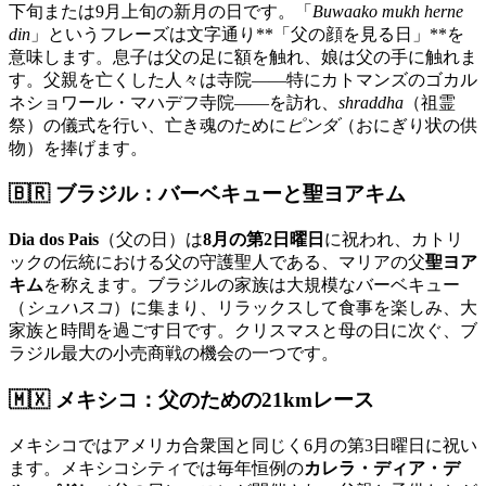
下旬または9月上旬の新月の日です。「
Buwaako mukh herne
din
」というフレーズは文字通り**「父の顔を見る日」**を
意味します。息子は父の足に額を触れ、娘は父の手に触れま
す。父親を亡くした人々は寺院——特にカトマンズのゴカル
ネショワール・マハデフ寺院——を訪れ、
shraddha
（祖霊
祭）の儀式を行い、亡き魂のために
ピンダ
（おにぎり状の供
物）を捧げます。
🇧🇷 ブラジル：バーベキューと聖ヨアキム
Dia dos Pais
（父の日）は
8月の第2日曜日
に祝われ、カトリ
ックの伝統における父の守護聖人である、マリアの父
聖ヨア
キム
を称えます。ブラジルの家族は大規模なバーベキュー
（
シュハスコ
）に集まり、リラックスして食事を楽しみ、大
家族と時間を過ごす日です。クリスマスと母の日に次ぐ、ブ
ラジル最大の小売商戦の機会の一つです。
🇲🇽 メキシコ：父のための21kmレース
メキシコではアメリカ合衆国と同じく6月の第3日曜日に祝い
ます。メキシコシティでは毎年恒例の
カレラ・ディア・デ