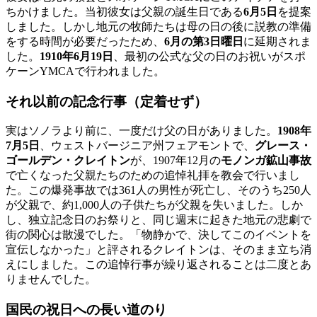
ちかけました。当初彼女は父親の誕生日である
6月5日
を提案
しました。しかし地元の牧師たちは母の日の後に説教の準備
をする時間が必要だったため、
6月の第3日曜日
に延期されま
した。
1910年6月19日
、最初の公式な父の日のお祝いがスポ
ケーンYMCAで行われました。
それ以前の記念行事（定着せず）
実はソノラより前に、一度だけ父の日がありました。
1908年
7月5日
、ウェストバージニア州フェアモントで、
グレース・
ゴールデン・クレイトン
が、1907年12月の
モノンガ鉱山事故
で亡くなった父親たちのための追悼礼拝を教会で行いまし
た。この爆発事故では361人の男性が死亡し、そのうち250人
が父親で、約1,000人の子供たちが父親を失いました。しか
し、独立記念日のお祭りと、同じ週末に起きた地元の悲劇で
街の関心は散漫でした。「物静かで、決してこのイベントを
宣伝しなかった」と評されるクレイトンは、そのまま立ち消
えにしました。この追悼行事が繰り返されることは二度とあ
りませんでした。
国民の祝日への長い道のり