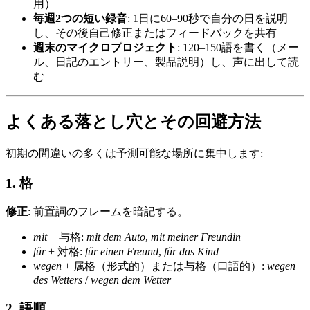
用）
毎週2つの短い録音
: 1日に60–90秒で自分の日を説明
し、その後自己修正またはフィードバックを共有
週末のマイクロプロジェクト
: 120–150語を書く（メー
ル、日記のエントリー、製品説明）し、声に出して読
む
よくある落とし穴とその回避方法
初期の間違いの多くは予測可能な場所に集中します:
1. 格
修正
: 前置詞のフレームを暗記する。
mit
+ 与格:
mit dem Auto
,
mit meiner Freundin
für
+ 対格:
für einen Freund
,
für das Kind
wegen
+ 属格（形式的）または与格（口語的）:
wegen
des Wetters
/
wegen dem Wetter
2. 語順