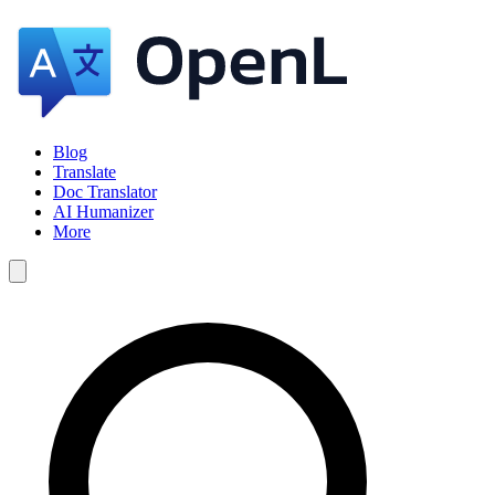
Blog
Translate
Doc Translator
AI Humanizer
More