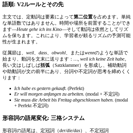
語順: V2ルールとその先
主文では、定動詞は要素によって
第二位置
を占めます。単純
な単語数ではありません。時間や場所を前置することができ
ます—
Heute gehe ich ins Kino
—そして動詞は依然としてリズ
ムを保ちます。これにより、学習者が頼るリズムの予測可能
性が生まれます。
従属節は、
weil
、
dass
、
obwohl
、または
wenn
のような単語で
始まり、動詞を文末に送ります：
…, weil ich keine Zeit habe
。
長い文はしばしば
括弧
（Satzklammer）を形成し、補助動詞
や助動詞が文の前半にあり、分詞や不定詞が思考を締めくく
ります：
Ich habe es gestern gekauft.
(Perfekt)
Er will morgen anfangen zu arbeiten.
(modal + 不定詞)
Sie muss die Arbeit bis Freitag abgeschlossen haben.
(modal
+ Perfekt 不定詞)
形容詞の語尾変化: 三格システム
形容詞の語尾は、定冠詞（
der/die/das
）、不定冠詞