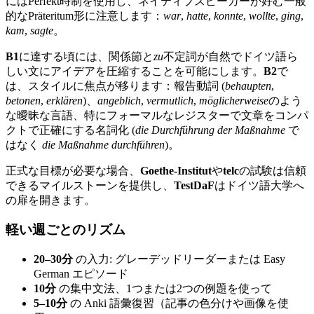
にはPerfekt時制を使用し、ネイティブスピーカーが好む一般
的なPräteritum形に注意します：
war
,
hatte
,
konnte
,
wollte
,
ging
,
kam
,
sagte
。
B1
に達する頃には、関係節と
zu
不定詞が自然でドイツ語ら
しい文にアイデアを圧縮することを可能にします。
B2
で
は、スタイルに焦点が移ります：報告動詞 (
behaupten
,
betonen
,
erklären
)、
angeblich
,
vermutlich
,
möglicherweise
のよう
な曖昧な言語、特にフォーマルなレジスターで文章をコンパ
クトで正確にする名詞化 (
die Durchführung der Maßnahme
で
はなく
die Maßnahme durchführen
)。
正式な目標が必要な場合、
Goethe-Institut
や
telc
の試験は信頼
できるマイルストーンを提供し、
TestDaF
はドイツ語大学へ
の扉を開きます。
軽い週ごとのリズム
20–30分
の入力: グレーデッドリーダーまたは Easy
German エピソード
10分
の集中文法、1つまたは2つの例題を使って
5–10分
の Anki 語彙復習（記事の色分けや画像を使