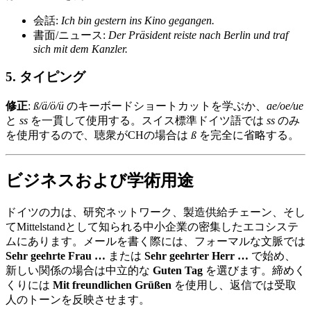
会話:
Ich bin gestern ins Kino gegangen.
書面/ニュース:
Der Präsident reiste nach Berlin und traf
sich mit dem Kanzler.
5. タイピング
修正
:
ß/ä/ö/ü
のキーボードショートカットを学ぶか、
ae/oe/ue
と
ss
を一貫して使用する。スイス標準ドイツ語では
ss
のみ
を使用するので、聴衆がCHの場合は
ß
を完全に省略する。
ビジネスおよび学術用途
ドイツの力は、研究ネットワーク、製造供給チェーン、そし
てMittelstandとして知られる中小企業の密集したエコシステ
ムにあります。メールを書く際には、フォーマルな文脈では
Sehr geehrte Frau …
または
Sehr geehrter Herr …
で始め、
新しい関係の場合は中立的な
Guten Tag
を選びます。締めく
くりには
Mit freundlichen Grüßen
を使用し、返信では受取
人のトーンを反映させます。