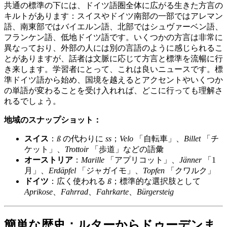
共通の標準の下には、ドイツ語圏全体に広がる生きた方言の
キルトがあります：スイスやドイツ南部の一部ではアレマン
語、南東部ではバイエルン語、北部ではシュヴァーベン語、
フランケン語、低地ドイツ語です。いくつかの方言は非常に
異なっており、外部の人には別の言語のように感じられるこ
とがありますが、話者は文脈に応じて方言と標準を流暢に行
き来します。学習者にとって、これは良いニュースです。標
準ドイツ語から始め、国境を越えるとアクセントやいくつか
の単語が変わることを受け入れれば、どこに行っても理解さ
れるでしょう。
地域のスナップショット：
スイス
：
ß
の代わりに
ss
；
Velo
「自転車」、
Billet
「チ
ケット」、
Trottoir
「歩道」などの語彙
オーストリア
：
Marille
「アプリコット」、
Jänner
「1
月」、
Erdäpfel
「ジャガイモ」、
Topfen
「クワルク」
ドイツ
：広く使われる
ß
；標準的な選択肢として
Aprikose
、
Fahrrad
、
Fahrkarte
、
Bürgersteig
簡単な歴史：ルターからドゥーデンま