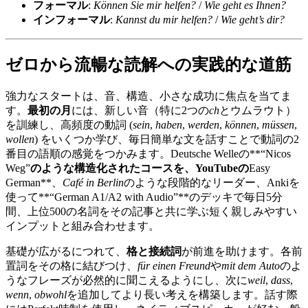
フォーマル
:
Können Sie mir helfen?
/
Wie geht es Ihnen?
インフォーマル
:
Kannst du mir helfen?
/
Wie geht’s dir?
ゼロから流暢な読解への実践的な道筋
強力なスタートは、音、構造、小さな成功に焦点を当てま
す。
最初の月
には、新しい音（特に2つの
ch
とウムラウト）
を訓練し、高頻度の動詞 (
sein
,
haben
,
werden
,
können
,
müssen
,
wollen
) をいくつか学び、毎日簡単な文を話すことで動詞の2
番目の語順の感覚をつかみます。Deutsche Welleの**“Nicos
Weg”
のような構造化されたコースを、YouTubeの
Easy
German**、
Café in Berlin
のような段階的なリーダー、Ankiを
使って**“German A1/A2 with Audio”**のデッキで毎日5分
間、上位500の名詞をその記事と共に学ぶ短く親しみやすい
インプットと組み合わせます。
基礎が広がるにつれて、
格と接続詞
が前進を助けます。各前
置詞をその格に結びつけ、
für einen Freund
や
mit dem Auto
のよ
うなフレーズが必然的に聞こえるようにし、次に
weil
,
dass
,
wenn
,
obwohl
を追加してより長い考えを構築します。話す際