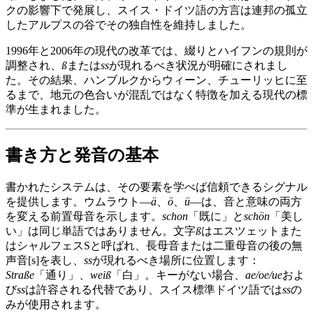
クの影響下で発展し、スイス・ドイツ語の方言は連邦の孤立
したアルプスの谷でその独自性を維持しました。
1996年と2006年の現代の改革では、綴りとハイフンの規則が
調整され、
ß
または
ss
が現れるべき状況が明確にされまし
た。その結果、ハンブルクからウィーン、チューリッヒに至
るまで、地元の色合いが混乱ではなく特徴を加える現代の標
準が生まれました。
書き方と発音の基本
書かれたシステムは、その要素を学べば信頼できるシグナル
を提供します。ウムラウト—
ä
、
ö
、
ü
—は、音と意味の両方
を変える前置母音を示します。
schon
「既に」と
schön
「美し
い」は同じ単語ではありません。文字
ß
はエスツェットまた
はシャルフェスSと呼ばれ、長母音または二重母音の後の無
声音[s]を表し、
ss
が現れるべき場所に位置します：
Straße
「通り」、
weiß
「白」。キーがない場合、
ae/oe/ue
およ
び
ss
は許容される代替であり、スイス標準ドイツ語では
ss
の
みが使用されます。