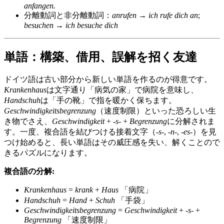
anfangen.
分離動詞と非分離動詞：
anrufen
→
ich rufe dich an
;
besuchen
→
ich besuche dich
単語：構築、借用、誤解を招く友達
ドイツ語は古い部分から新しい単語を作るのが得意です。
Krankenhaus
は文字通り「病気の家」で病院を意味し、
Handschuh
は「手の靴」で指を暖かく保ちます。
Geschwindigkeitsbegrenzung
（速度制限）といった恐ろしい生
き物でさえ、
Geschwindigkeit
+
‑s‑
+
Begrenzung
に分解されま
す。一度、複合語を結びつける接着文字（
‑s‑
,
‑n‑
,
‑es‑
）を見
つけ始めると、長い単語はその威圧感を失い、解くことので
きるパズルになります。
複合語の分解:
Krankenhaus
=
krank
+
Haus
「病院」
Handschuh
=
Hand
+
Schuh
「手袋」
Geschwindigkeitsbegrenzung
=
Geschwindigkeit
+
‑s‑
+
Begrenzung
「速度制限」