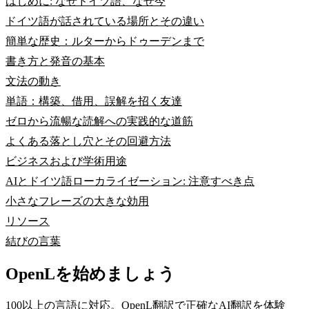
はじめに: なぜドイツ語、なぜ今
ドイツ語が話されている場所とその違い
簡単な歴史：ルターからドゥーデンまで
書き方と発音の基本
文法の動き
単語：構築、借用、誤解を招く友達
ゼロから流暢な読解への実践的な道筋
よくある落とし穴とその回避方法
ビジネスおよび学術用途
AIとドイツ語ローカライゼーション: 注意すべき点
小さなフレーズの大きな効用
リソース
結びの言葉
OpenLを始めましょう
100以上の言語に対応。OpenL翻訳で正確なAI翻訳を体験