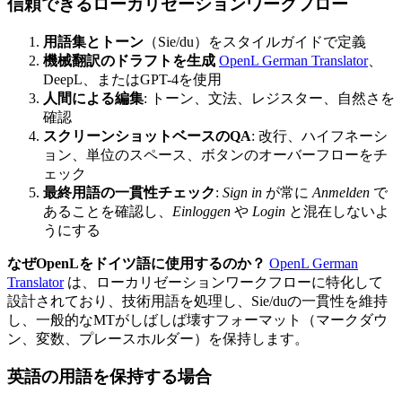
信頼できるローカリゼーションワークフロー
用語集とトーン
（Sie/du）をスタイルガイドで定義
機械翻訳のドラフトを生成
OpenL German Translator
、
DeepL、またはGPT-4を使用
人間による編集
: トーン、文法、レジスター、自然さを
確認
スクリーンショットベースのQA
: 改行、ハイフネーシ
ョン、単位のスペース、ボタンのオーバーフローをチ
ェック
最終用語の一貫性チェック
:
Sign in
が常に
Anmelden
で
あることを確認し、
Einloggen
や
Login
と混在しないよ
うにする
なぜOpenLをドイツ語に使用するのか？
OpenL German
Translator
は、ローカリゼーションワークフローに特化して
設計されており、技術用語を処理し、Sie/duの一貫性を維持
し、一般的なMTがしばしば壊すフォーマット（マークダウ
ン、変数、プレースホルダー）を保持します。
英語の用語を保持する場合