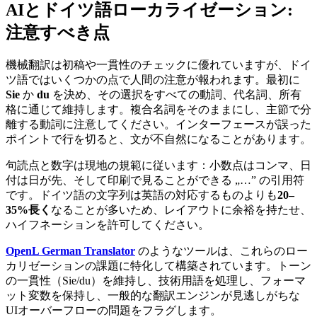
AIとドイツ語ローカライゼーション:
注意すべき点
機械翻訳は初稿や一貫性のチェックに優れていますが、ドイ
ツ語ではいくつかの点で人間の注意が報われます。最初に
Sie
か
du
を決め、その選択をすべての動詞、代名詞、所有
格に通じて維持します。複合名詞をそのままにし、主節で分
離する動詞に注意してください。インターフェースが誤った
ポイントで行を切ると、文が不自然になることがあります。
句読点と数字は現地の規範に従います：小数点はコンマ、日
付は日が先、そして印刷で見ることができる „…” の引用符
です。ドイツ語の文字列は英語の対応するものよりも
20–
35%長く
なることが多いため、レイアウトに余裕を持たせ、
ハイフネーションを許可してください。
OpenL German Translator
のようなツールは、これらのロー
カリゼーションの課題に特化して構築されています。トーン
の一貫性（Sie/du）を維持し、技術用語を処理し、フォーマ
ット変数を保持し、一般的な翻訳エンジンが見逃しがちな
UIオーバーフローの問題をフラグします。