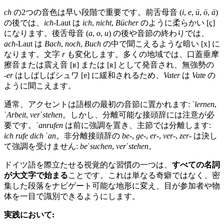
ch
の2つの音色は早い段階で重要です。前舌母音 (
i
,
e
,
ü
,
ö
,
ä
)
の後では、
ich
‑Laut は
ich
,
nicht
,
Bücher
のように柔らかい [ç]
になります。後舌母音 (
a
,
o
,
u
) の後や音節の終わりでは、
ach
‑Laut は
Bach
,
noch
,
Buch
の中で聞こえるような暗い [x] に
なります。文字
r
も変化します。多くの地域では、口蓋垂摩
擦音または震え音 [ʁ] または [ʀ] として発音され、無強勢の
‑er
はしばしばシュワ [ɐ] に緩和されるため、
Vater
は
Vatɐ
の
ように聞こえます。
通常、アクセントは語根の最初の音節に置かれます:
ˈlernen
,
ˈArbeit
,
verˈstehen
。しかし、分離可能な接頭辞には注意が必
要です。
ˈanrufen
は前に強調を置き、主節では分離します:
ich rufe dich ˈan
。非分離接頭辞の
be‑
,
ge‑
,
er‑
,
ver‑
,
zer‑
は決し
て強調を受けません:
beˈsuchen
,
verˈstehen
。
ドイツ語を際立たせる視覚的な習慣の一つは、
すべての名詞
が大文字で始まる
ことです。これは単なる奇癖ではなく、密
集した段落をナビゲート可能な地形に変え、目が参加者や物
体を一目で識別できるようにします。
実践において: