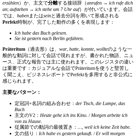
erzählen
）か、主文で
分離
する接頭辞（
anrufen
→
ich rufe dich
an
;
aufstehen
→
ich stehe um 7 Uhr auf
）が付いています。会話
では、
haben
または
sein
と過去分詞を用いて形成される
Perfekt
時制が、完了した動作の多くを表現します：
Ich habe das Buch gelesen.
Sie ist gestern nach Berlin gefahren.
Präteritum
（過去形）は、
war
,
hatte
,
konnte
,
wollte
のような一
般的な動詞に対して会話で現れますが、書かれた物語、ニュ
ース、正式な報告では主に使われます。このレジスタの違い
は重要です：カジュアルな会話でPräteritumを使うと堅苦し
く聞こえ、ビジネスレポートでPerfektを多用すると非公式に
感じられます。
主要なパターン：
定冠詞+名詞の組み合わせ：
der Tisch
,
die Lampe
,
das
Buch
主文のV2：
Heute gehe ich ins Kino.
/
Morgen arbeite ich
von zu Hause.
従属節での動詞の最後置き：
…, weil ich keine Zeit habe.
文の括り：
Ich habe es gestern gekauft.
/
Er will morgen