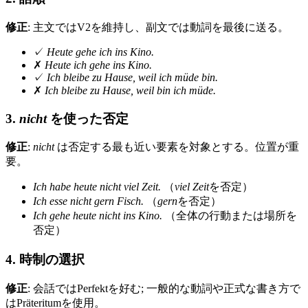
修正
: 主文ではV2を維持し、副文では動詞を最後に送る。
✓
Heute gehe ich ins Kino.
✗
Heute ich gehe ins Kino.
✓
Ich bleibe zu Hause, weil ich müde bin.
✗
Ich bleibe zu Hause, weil bin ich müde.
3.
nicht
を使った否定
修正
:
nicht
は否定する最も近い要素を対象とする。位置が重
要。
Ich habe heute nicht viel Zeit.
（
viel Zeit
を否定）
Ich esse nicht gern Fisch.
（
gern
を否定）
Ich gehe heute nicht ins Kino.
（全体の行動または場所を
否定）
4. 時制の選択
修正
: 会話ではPerfektを好む; 一般的な動詞や正式な書き方で
はPräteritumを使用。