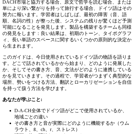
DACH市場と協力する場合、原文で哲学を読む場合、または
単により深い繋がりを持って旅行する場合、ドイツ語はその
努力に報います。学習者はしばしば、最初の障害（音、語
順、名詞の性）が整った後、システムの残りが驚くほど予測
可能になることを発見します。製品を構築するチームも同様
の発見をします：良い結果は、初期のトーン、タイポグラフ
ィ、長い単語のスペースに関するいくつかの原則的な決定か
ら生まれます。
このガイドは、今日使用されているドイツ語の物語を語りま
す。どこで話されているかから始まり、どのように発展した
か、そしてその書き方、音、文法がどのように連携している
かを見ていきます。その過程で、学習者がつまずく典型的な
場所、勢いをつける方法、翻訳とローカリゼーションを自信
を持って扱う方法を学びます。
あなたが学ぶこと:
D‑A‑CH全体でドイツ語がどこで使用されているか、
地域ごとの違い
その書き方と音が実際にどのように機能するか（ウム
ラウト、ß、ch、r、ストレス）