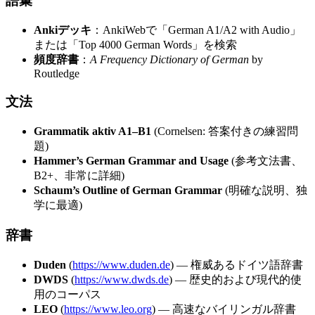
語彙
Ankiデッキ
：AnkiWebで「German A1/A2 with Audio」
または「Top 4000 German Words」を検索
頻度辞書
：
A Frequency Dictionary of German
by
Routledge
文法
Grammatik aktiv A1–B1
(Cornelsen: 答案付きの練習問
題)
Hammer’s German Grammar and Usage
(参考文法書、
B2+、非常に詳細)
Schaum’s Outline of German Grammar
(明確な説明、独
学に最適)
辞書
Duden
(
https://www.duden.de
) — 権威あるドイツ語辞書
DWDS
(
https://www.dwds.de
) — 歴史的および現代的使
用のコーパス
LEO
(
https://www.leo.org
) — 高速なバイリンガル辞書