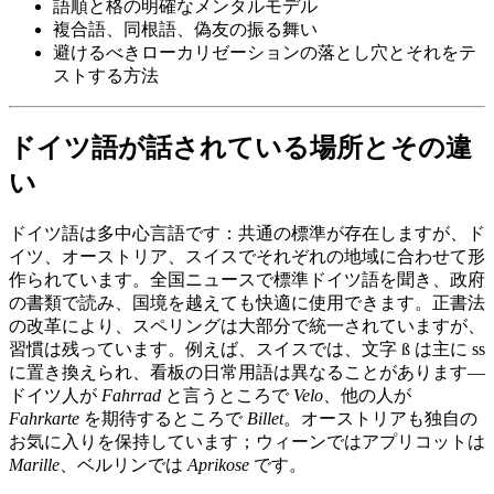
語順と格の明確なメンタルモデル
複合語、同根語、偽友の振る舞い
避けるべきローカリゼーションの落とし穴とそれをテ
ストする方法
ドイツ語が話されている場所とその違
い
ドイツ語は多中心言語です：共通の標準が存在しますが、ド
イツ、オーストリア、スイスでそれぞれの地域に合わせて形
作られています。全国ニュースで標準ドイツ語を聞き、政府
の書類で読み、国境を越えても快適に使用できます。正書法
の改革により、スペリングは大部分で統一されていますが、
習慣は残っています。例えば、スイスでは、文字 ß は主に ss
に置き換えられ、看板の日常用語は異なることがあります—
ドイツ人が
Fahrrad
と言うところで
Velo
、他の人が
Fahrkarte
を期待するところで
Billet
。オーストリアも独自の
お気に入りを保持しています；ウィーンではアプリコットは
Marille
、ベルリンでは
Aprikose
です。