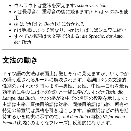
ウムラウトは意味を変えます:
schon
vs.
schön
ß
は長母音/二重母音の後に続きます; CH は
ss
のみを使
用
ch
は
ich
[ç] と
Bach
[x] に分かれる
r
は地域によって異なり、
‑er
はしばしばシュワに縮小
すべての名詞は大文字で始まる:
die Sprache
,
das Auto
,
der Tisch
文法の動き
ドイツ語の文法は表面上は厳しそうに見えますが、いくつか
の繰り返されるルールに解決されます。名詞は3つの文法的
性別のいずれかを持ちます—男性、女性、中性—これを最も
効率的に学ぶにはその冠詞と一緒に学びます:
der Tisch
,
die
Lampe
,
das Buch
。4つの格が文中での名詞の役割を示します:
主語は主格、直接目的語は対格、間接目的語は与格、所有や
特定の前置詞は属格を引き起こします。前置詞はどの格を期
待するかを確実に示すので、
mit dem Auto
(与格) や
für einen
Freund
(対格) のようなフレーズは反射的になります。