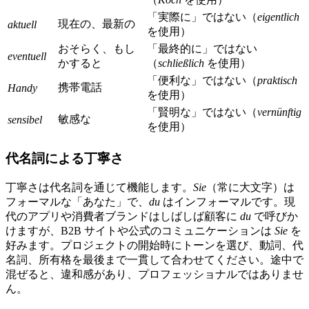
「実際に」ではない（
eigentlich
現在の、最新の
aktuell
を使用）
おそらく、もし
「最終的に」ではない
eventuell
かすると
（
schließlich
を使用）
「便利な」ではない（
praktisch
携帯電話
Handy
を使用）
「賢明な」ではない（
vernünftig
敏感な
sensibel
を使用）
代名詞による丁寧さ
丁寧さは代名詞を通じて機能します。
Sie
（常に大文字）は
フォーマルな「あなた」で、
du
はインフォーマルです。現
代のアプリや消費者ブランドはしばしば顧客に
du
で呼びか
けますが、B2B サイトや公式のコミュニケーションは
Sie
を
好みます。プロジェクトの開始時にトーンを選び、動詞、代
名詞、所有格を最後まで一貫して合わせてください。途中で
混ぜると、違和感があり、プロフェッショナルではありませ
ん。