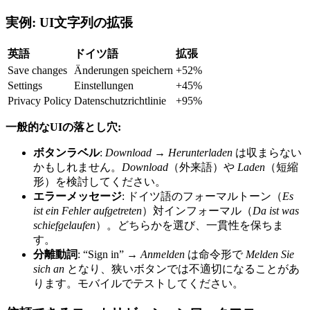
実例: UI文字列の拡張
英語
ドイツ語
拡張
Save changes
Änderungen speichern
+52%
Settings
Einstellungen
+45%
Privacy Policy
Datenschutzrichtlinie
+95%
一般的なUIの落とし穴:
ボタンラベル
:
Download
→
Herunterladen
は収まらない
かもしれません。
Download
（外来語）や
Laden
（短縮
形）を検討してください。
エラーメッセージ
: ドイツ語のフォーマルトーン（
Es
ist ein Fehler aufgetreten
）対インフォーマル（
Da ist was
schiefgelaufen
）。どちらかを選び、一貫性を保ちま
す。
分離動詞
: “Sign in” →
Anmelden
は命令形で
Melden Sie
sich an
となり、狭いボタンでは不適切になることがあ
ります。モバイルでテストしてください。