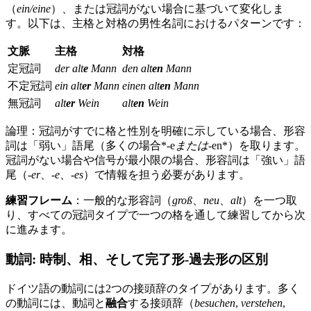
（
ein/eine
）、または冠詞がない場合に基づいて変化しま
す。以下は、主格と対格の男性名詞におけるパターンです：
文脈
主格
対格
定冠詞
der alt
e
Mann
den alt
en
Mann
不定冠詞
ein alt
er
Mann
einen alt
en
Mann
無冠詞
alt
er
Wein
alt
en
Wein
論理：冠詞がすでに格と性別を明確に示している場合、形容
詞は「弱い」語尾（多くの場合*‑e
または
‑en*）を取ります。
冠詞がない場合や信号が最小限の場合、形容詞は「強い」語
尾（
‑er
、
‑e
、
‑es
）で情報を担う必要があります。
練習フレーム
：一般的な形容詞（
groß
、
neu
、
alt
）を一つ取
り、すべての冠詞タイプで一つの格を通して練習してから次
に進みます。
動詞: 時制、相、そして完了形-過去形の区別
ドイツ語の動詞には2つの接頭辞のタイプがあります。多く
の動詞には、動詞と
融合
する接頭辞（
besuchen
,
verstehen
,