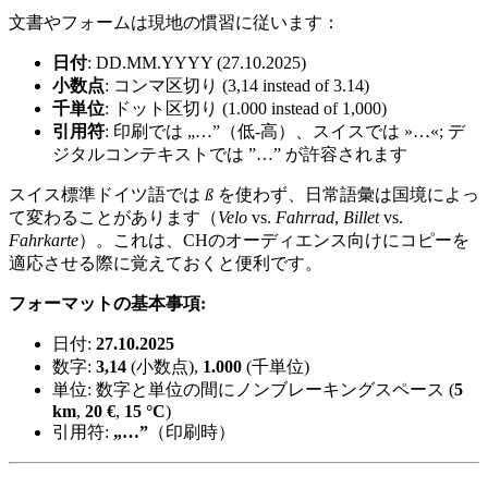
文書やフォームは現地の慣習に従います：
日付
: DD.MM.YYYY (27.10.2025)
小数点
: コンマ区切り (3,14 instead of 3.14)
千単位
: ドット区切り (1.000 instead of 1,000)
引用符
: 印刷では „…”（低-高）、スイスでは »…«; デ
ジタルコンテキストでは ”…” が許容されます
スイス標準ドイツ語では
ß
を使わず、日常語彙は国境によっ
て変わることがあります（
Velo
vs.
Fahrrad
,
Billet
vs.
Fahrkarte
）。これは、CHのオーディエンス向けにコピーを
適応させる際に覚えておくと便利です。
フォーマットの基本事項:
日付:
27.10.2025
数字:
3,14
(小数点),
1.000
(千単位)
単位: 数字と単位の間にノンブレーキングスペース (
5
km
,
20 €
,
15 °C
)
引用符:
„…”
（印刷時）