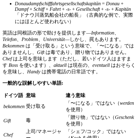
Donaudampfschifffahrtsgesellschaftskapitän
=
Donau
+
Dampf
+
Schiff
+
Fahrt
+
‑s‑
+
Gesellschaft
+
‑s‑
+
Kapitän
「ドナウ川蒸気船会社の船長」（古典的な例で、実際
にはほとんど使われない）
英語は同根語の形で助けを提供します—
Information
、
Telefon
、
Problem
、
Universität
—しかし、罠もあります。
Bekommen
は「受け取る」という意味で、「〜になる」では
ありませんし、
Gift
は毒であり、贈り物ではありません。
Chef
は上司を意味します（ただし、若いドイツ人はますま
す
Boss
を使います）、
aktuell
は現在の、
eventuell
はおそらく
を意味し、
Handy
は携帯電話の日常語です。
一般的な誤解しやすい単語:
ドイツ語
意味
違う意味
「〜になる」ではない（
werden
受け取る
bekommen
を使用）
「贈り物」ではない（
Geschenk
毒
Gift
を使用）
上司/マネージャ
「シェフ/コック」ではない
Chef
ー
（
Koch
を使用）