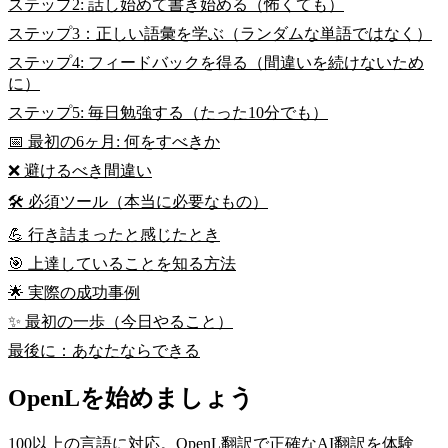
ステップ2: 話し始めて書き始める（怖くても）
ステップ3：正しい語彙を学ぶ（ランダムな単語ではなく）
ステップ4: フィードバックを得る（間違いを続けないため
に）
ステップ5: 毎日勉強する（たった10分でも）
📅 最初の6ヶ月: 何をすべきか
❌ 避けるべき間違い
🛠️ 必須ツール（本当に必要なもの）
💪 行き詰まったと感じたとき
🎯 上達していることを知る方法
🌟 実際の成功事例
✨ 最初の一歩（今日やること）
最後に：あなたならできる
OpenLを始めましょう
100以上の言語に対応。OpenL翻訳で正確なAI翻訳を体験