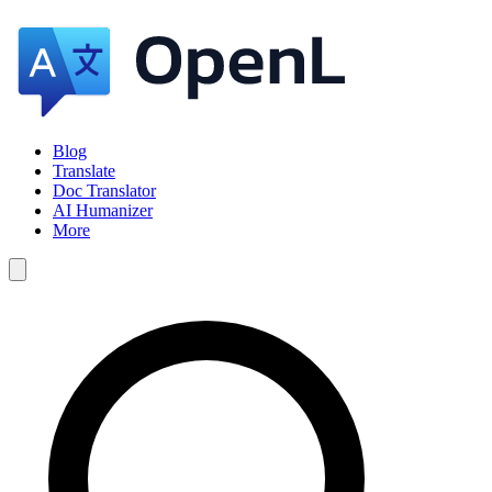
Blog
Translate
Doc Translator
AI Humanizer
More