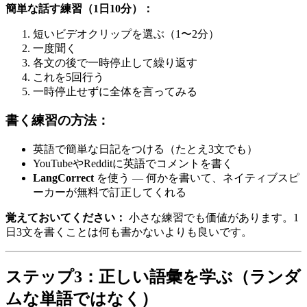
簡単な話す練習（1日10分）：
短いビデオクリップを選ぶ（1〜2分）
一度聞く
各文の後で一時停止して繰り返す
これを5回行う
一時停止せずに全体を言ってみる
書く練習の方法：
英語で簡単な日記をつける（たとえ3文でも）
YouTubeやRedditに英語でコメントを書く
LangCorrect
を使う — 何かを書いて、ネイティブスピ
ーカーが無料で訂正してくれる
覚えておいてください：
小さな練習でも価値があります。1
日3文を書くことは何も書かないよりも良いです。
ステップ3：正しい語彙を学ぶ（ランダ
ムな単語ではなく）