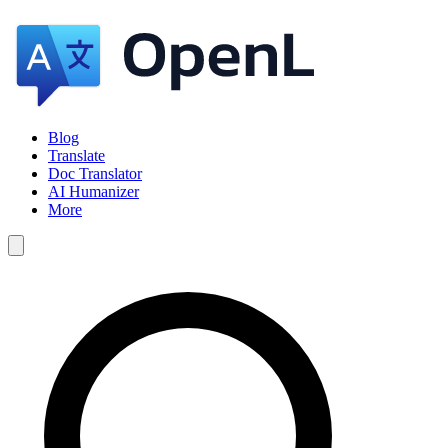
Blog
Translate
Doc Translator
AI Humanizer
More