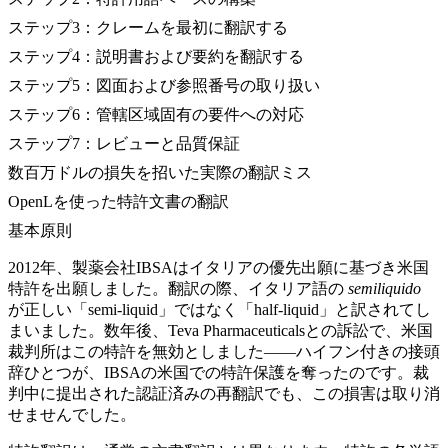
ステップ3：クレームを最初に翻訳する
ステップ4：説明書および要約を翻訳する
ステップ5：図面および参照番号の取り扱い
ステップ6：管轄区域固有の要件への対応
ステップ7：レビューと品質保証
数百万ドルの損失を招いた実際の翻訳ミス
OpenLを使った特許文書の翻訳
基本原則
2012年、製薬会社IBSAはイタリアの優先出願に基づき米国
特許を出願しました。翻訳の際、イタリア語の
semiliquido
が正しい「semi-liquid」ではなく「half-liquid」と訳されてし
まいました。数年後、Teva Pharmaceuticalsとの訴訟で、米国
裁判所はこの特許を無効としました——ハイフン付きの接頭
辞ひとつが、IBSAの米国での特許保護を奪ったのです。裁
判中に提出された認証済みの再翻訳でも、この損害は取り消
せませんでした。