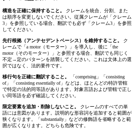
構造を正確に保持すること。
クレームを統合、分割、また
は順序を変更しないでください。従属クレームが「クレーム
3」を参照している場合、翻訳でも必ず「クレーム3」を参照
してください。
先行根拠（アンテセデントベーシス）を維持すること。
ク
レームで「a motor（モーター）」を導入し、後に「the
motor（そのモーター）」と参照する場合、翻訳でも同じく
不定→定のパターンを踏襲してください。これは文体上の選
択ではなく、法的要件です。
移行句を正確に翻訳すること。
「comprising」「consisting
of」「consisting essentially of」などは、ほとんどの特許管轄
で特定の法的同等語があります。対象言語および管轄で正し
い同等語を必ず確認してください。
限定要素を追加・削除しないこと。
クレームのすべての単
語には意図があります。説明的な形容詞を追加すると範囲が
狭くなります。「substantially」などの修飾語を省略すると範
囲が広くなります。どちらも危険です。