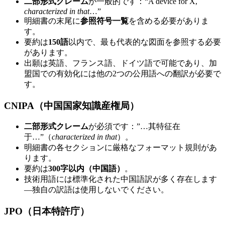
二部形式クレーム
が一般的です：“A device for X,
characterized in that
…”
明細書の末尾に
参照符号一覧
を含める必要がありま
す。
要約は
150語
以内で、最も代表的な図面を参照する必要
があります。
出願は英語、フランス語、ドイツ語で可能であり、加
盟国での有効化には他の2つの公用語への翻訳が必要で
す。
CNIPA（中国国家知識産権局）
二部形式クレーム
が必須です：”…其特征在
于…”（
characterized in that
）。
明細書の各セクションに厳格なフォーマット規則があ
ります。
要約は
300字以内（中国語）
。
技術用語には標準化された中国語訳が多く存在します
—独自の訳語は使用しないでください。
JPO（日本特許庁）