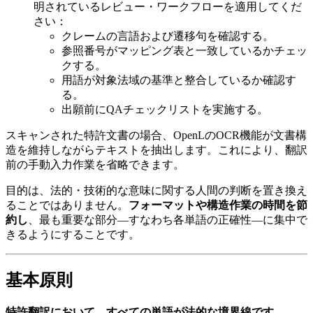
明されているレビュー・ワークフローを適用してくだ
さい：
クレームの言語および遷移句を確認する。
参照番号がマッピング表と一致しているかチェッ
クする。
用語が対象法域の基準と整合しているか確認す
る。
出願前にQAチェックリストを実施する。
スキャンされた特許文書の場合、OpenLのOCR機能が文書構
造を維持しながらテキストを抽出します。これにより、翻訳
前の手動入力作業を省略できます。
目的は、法的・技術的な意味に関する人間の判断を置き換え
ることではありません。
フォーマットや構造作業の時間を節
約し
、最も重要な部分—すなわち各単語の正確性—に集中で
きるようにすることです。
基本原則
特許翻訳において、すべての単語が法的な境界線です。