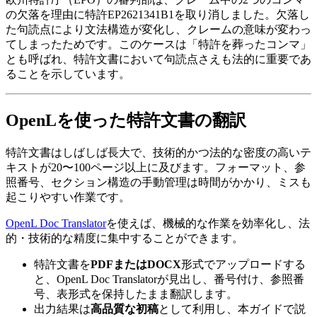
の欠落を理由に特許EP2621341B1を取り消しました。欠落し
た句読点により文法構造が変化し、クレームの意味が変わっ
てしまったためです。このケースは「特許を葬ったコンマ」
とも呼ばれ、特許文書において句読点さえも法的に重要であ
ることを示しています。
OpenLを使った特許文書の翻訳
特許文書はしばしば長大で、技術的かつ法的な密度の高いテ
キストが20〜100ページ以上に及びます。フォーマット、参
照番号、セクション構造の手動管理は時間がかかり、ミスも
起こりやすい作業です。
OpenL Doc Translator
を使えば、機械的な作業を効率化し、法
的・技術的な精度に集中することができます。
特許文書を
PDFまたはDOCX
形式でアップロードする
と、OpenL Doc Translatorが見出し、番号付け、参照番
号、表形式を保持したまま翻訳します。
出力結果は
高品質な初稿
として利用し、本ガイドで説