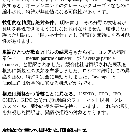
訳すると、オープンエンドのクレームがクローズドなものに
縮小され、特許が無価値になる可能性があります。
技術的な精度は絶対条件。
明細書は、その分野の技術者が
発明を再現できるようにしなければなりません。曖昧または
誤った用語は、「開示不十分」として特許を無効にする可能
性があります。
単語ひとつが数百万ドルの結果をもたらす。
ロシアの特許
案件で、「median particle diameter」が「average particle
diameter」と翻訳されました。競合他社は翻訳された表現を
根拠に新規性の欠如を主張しました。ロシア特許庁はこの異
議を認め、特許を完全に無効としました。“average” と
“median” は数学的に異なる概念だからです。
構造は厳格かつ管轄ごとに異なる。
USPTO、EPO、JPO、
CNIPA、KIPO はそれぞれ独自のフォーマット規則、クレー
ムスタイル、要約の長さ要件を持っています。これらの規則
を無視した翻訳は、異議や拒絶の対象となります。
特許文書の構造を理解する