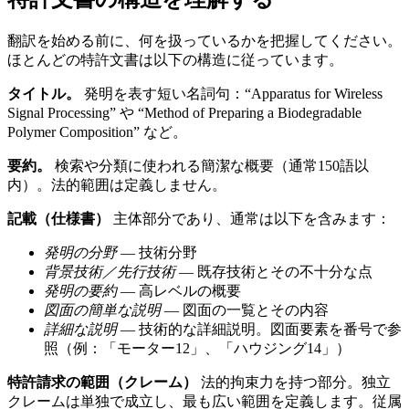
翻訳を始める前に、何を扱っているかを把握してください。
ほとんどの特許文書は以下の構造に従っています。
タイトル。
発明を表す短い名詞句：“Apparatus for Wireless
Signal Processing” や “Method of Preparing a Biodegradable
Polymer Composition” など。
要約。
検索や分類に使われる簡潔な概要（通常150語以
内）。法的範囲は定義しません。
記載（仕様書）
主体部分であり、通常は以下を含みます：
発明の分野
— 技術分野
背景技術／先行技術
— 既存技術とその不十分な点
発明の要約
— 高レベルの概要
図面の簡単な説明
— 図面の一覧とその内容
詳細な説明
— 技術的な詳細説明。図面要素を番号で参
照（例：「モーター12」、「ハウジング14」）
特許請求の範囲（クレーム）
法的拘束力を持つ部分。独立
クレームは単独で成立し、最も広い範囲を定義します。従属