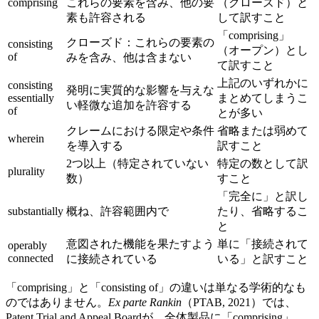
comprising
これらの要素を含み、他の要
（クローズド）と
素も許容される
して訳すこと
「comprising」
クローズド：これらの要素の
consisting
（オープン）とし
of
みを含み、他は含まない
て訳すこと
上記のいずれかに
consisting
発明に実質的な影響を与えな
essentially
まとめてしまうこ
い軽微な追加を許容する
of
とが多い
クレームにおける限定や条件
省略または弱めて
wherein
を導入する
訳すこと
2つ以上（特定されていない
特定の数として訳
plurality
数）
すこと
「完全に」と訳し
substantially
概ね、許容範囲内で
たり、省略するこ
と
意図された機能を果たすよう
単に「接続されて
operably
connected
に接続されている
いる」と訳すこと
「comprising」と「consisting of」の違いは単なる学術的なも
のではありません。
Ex parte Rankin
（PTAB, 2021）では、
Patent Trial and Appeal Boardが、全体製品に「comprising」