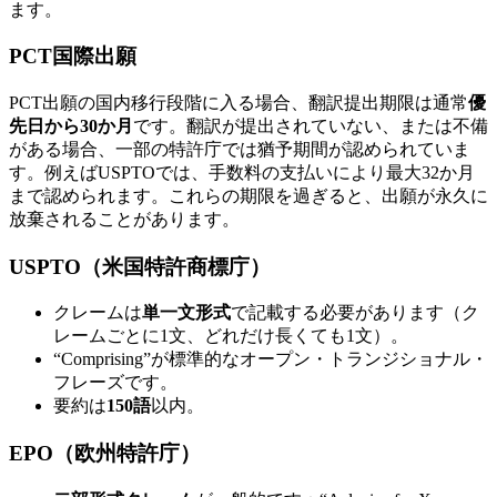
ます。
PCT国際出願
PCT出願の国内移行段階に入る場合、翻訳提出期限は通常
優
先日から30か月
です。翻訳が提出されていない、または不備
がある場合、一部の特許庁では猶予期間が認められていま
す。例えばUSPTOでは、手数料の支払いにより最大32か月
まで認められます。これらの期限を過ぎると、出願が永久に
放棄されることがあります。
USPTO（米国特許商標庁）
クレームは
単一文形式
で記載する必要があります（ク
レームごとに1文、どれだけ長くても1文）。
“Comprising”が標準的なオープン・トランジショナル・
フレーズです。
要約は
150語
以内。
EPO（欧州特許庁）