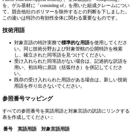
を、ゲル基材に「consisting of」を用いた組成クレームについ
て、競合他社のポリマーを除外するとの判断を下しました。
この違いは特許の有効性全体に関わる重要なものです。
技術用語
対象言語の特許実務で
標準的な用語
を使用してくださ
い。同じ技術分野および対象管轄の公開特許を検索
し、確立された同等語を見つけてください。
受け入れられた同等語がない場合は、記述的な訳語を
用い、初出時に原語（括弧付き）を併記してくださ
い。
既存の受け入れられた用語がある場合は、新しい技術
用語を作り出さないでください。
参照番号マッピング
すべての参照番号を英語用語と対象言語の訳語にリンクする
表を作成してください：
番号
英語用語
対象言語用語