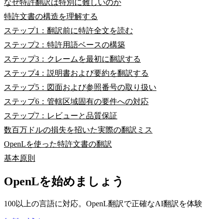
なぜ特許翻訳は特別に難しいのか
特許文書の構造を理解する
ステップ1：翻訳前に特許全文を読む
ステップ2：特許用語ベースの構築
ステップ3：クレームを最初に翻訳する
ステップ4：説明書および要約を翻訳する
ステップ5：図面および参照番号の取り扱い
ステップ6：管轄区域固有の要件への対応
ステップ7：レビューと品質保証
数百万ドルの損失を招いた実際の翻訳ミス
OpenLを使った特許文書の翻訳
基本原則
OpenLを始めましょう
100以上の言語に対応。OpenL翻訳で正確なAI翻訳を体験