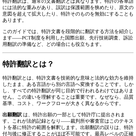
特許翻訳は、通常の文書翻訳とは異なります。特許の各単語
には法的な重みがあり、誤訳は保護範囲を狭めたり、原文の
意図を超えて拡大したり、特許そのものを無効にすることも
あります。
このガイドでは、特許文書を段階的に翻訳する方法を紹介し
ます——PCT制度を利用した国際出願、先行技術調査、訴訟
用翻訳の準備など、どの場合にも役立ちます。
特許翻訳とは？
特許翻訳とは、特許文書を技術的な意味と法的な効力を維持
したまま、ある言語から別の言語へ変換することです。しか
し、すべての特許翻訳が同じ目的で行われるわけではありま
せん。この違いを理解することは重要です。なぜなら、品質
基準、コスト、ワークフローが大きく異なるからです。
出願翻訳
は、特許出願の一部として特許庁に提出されま
す。これが法的記録となり——裁判所や審査官はこのテキス
トを基に特許の範囲を解釈します。出願翻訳の誤りは、特許
付与後に修正することがほぼ不可能です。最高レベルの正確