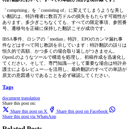
「comprising」を「consisting of」に変えてしまうような美し
い翻訳は、特許権者に数百万ドルの損失をもたらす可能性が
あります。多少ぎこちなくても、すべての限定事項、参照番
号、遷移句を正確に保持した翻訳こそが成功です。
IBSA事件、ロシアの「median」特許、EPOのカンマ漏れ事
件などはすべて同じ教訓を示しています：特許翻訳の誤りは
恒久的で高額、かつ多くの場合取り返しがつきません。
OpenLのようなツールで構造を処理し、初稿作成を迅速化し
てください。そして、専門知識—そして重要な場合は特許弁
護士によるレビュー—を活用し、最終翻訳のすべての単語が
原文の意図通りであることを必ず確認してください。
Tags
document translation
Share this post on:
Share this post on X
Share this post on Facebook
Share this post via WhatsApp
Related Posts