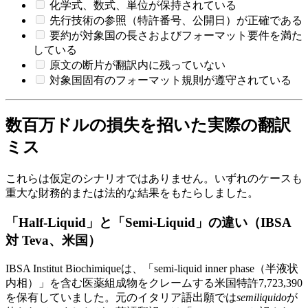
化学式、数式、単位が保持されている
先行技術の参照（特許番号、公開日）が正確である
要約が対象国の長さおよびフォーマット要件を満た
している
原文の断片が翻訳内に残っていない
対象国固有のフォーマット規則が遵守されている
数百万ドルの損失を招いた実際の翻訳
ミス
これらは仮定のシナリオではありません。いずれのケースも
重大な財務的または法的な結果をもたらしました。
「Half-Liquid」と「Semi-Liquid」の違い（IBSA
対 Teva、米国）
IBSA Institut Biochimiqueは、「semi-liquid inner phase（半液状
内相）」を含む医薬組成物をクレームする米国特許7,723,390
を保有していました。元のイタリア語出願では
semiliquido
が