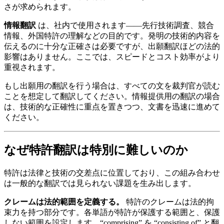
さが求められます。
情報翻訳
は、社内で使用されます——先行技術調査、競合
情報、外国特許の理解などの目的です。発明の技術的内容を
伝えるのに十分な正確さは必要ですが、出願翻訳ほどの法的
影響はありません。ここでは、スピードとコスト効率がより
重視されます。
もし出願用の翻訳を行う場合は、すべての文を裁判官が読む
ことを想定して翻訳してください。情報提供用の翻訳の場合
は、技術的な正確性に重点を置きつつ、文書を迅速に進めて
ください。
なぜ特許翻訳は特別に難しいのか
特許は法律と技術の交差点に位置しており、この組み合わせ
は一般的な翻訳では見られない課題を生み出します。
クレームは法的範囲を定義する。
特許のクレームは法的拘
束力を持つ部分です。各単語が特許が保護する範囲と、保護
しない範囲を設定します。“comprising” を “consisting of” と翻