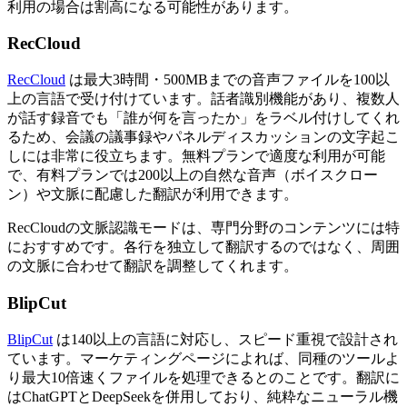
利用の場合は割高になる可能性があります。
RecCloud
RecCloud
は最大3時間・500MBまでの音声ファイルを100以
上の言語で受け付けています。話者識別機能があり、複数人
が話す録音でも「誰が何を言ったか」をラベル付けしてくれ
るため、会議の議事録やパネルディスカッションの文字起こ
しには非常に役立ちます。無料プランで適度な利用が可能
で、有料プランでは200以上の自然な音声（ボイスクロー
ン）や文脈に配慮した翻訳が利用できます。
RecCloudの文脈認識モードは、専門分野のコンテンツには特
におすすめです。各行を独立して翻訳するのではなく、周囲
の文脈に合わせて翻訳を調整してくれます。
BlipCut
BlipCut
は140以上の言語に対応し、スピード重視で設計され
ています。マーケティングページによれば、同種のツールよ
り最大10倍速くファイルを処理できるとのことです。翻訳に
はChatGPTとDeepSeekを併用しており、純粋なニューラル機