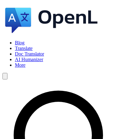
Blog
Translate
Doc Translator
AI Humanizer
More