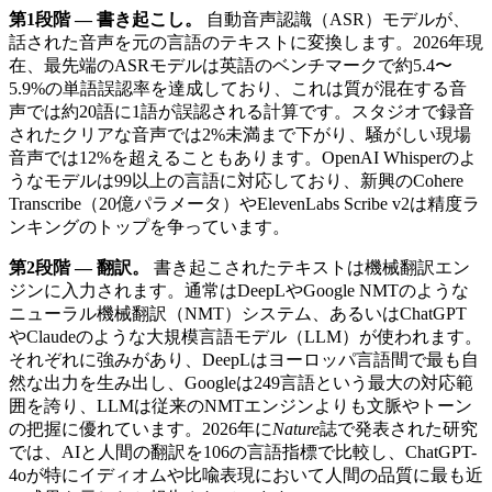
第1段階 — 書き起こし。
自動音声認識（ASR）モデルが、
話された音声を元の言語のテキストに変換します。2026年現
在、最先端のASRモデルは英語のベンチマークで約5.4〜
5.9%の単語誤認率を達成しており、これは質が混在する音
声では約20語に1語が誤認される計算です。スタジオで録音
されたクリアな音声では2%未満まで下がり、騒がしい現場
音声では12%を超えることもあります。OpenAI Whisperのよ
うなモデルは99以上の言語に対応しており、新興のCohere
Transcribe（20億パラメータ）やElevenLabs Scribe v2は精度ラ
ンキングのトップを争っています。
第2段階 — 翻訳。
書き起こされたテキストは機械翻訳エン
ジンに入力されます。通常はDeepLやGoogle NMTのような
ニューラル機械翻訳（NMT）システム、あるいはChatGPT
やClaudeのような大規模言語モデル（LLM）が使われます。
それぞれに強みがあり、DeepLはヨーロッパ言語間で最も自
然な出力を生み出し、Googleは249言語という最大の対応範
囲を誇り、LLMは従来のNMTエンジンよりも文脈やトーン
の把握に優れています。2026年に
Nature
誌で発表された研究
では、AIと人間の翻訳を106の言語指標で比較し、ChatGPT-
4oが特にイディオムや比喩表現において人間の品質に最も近