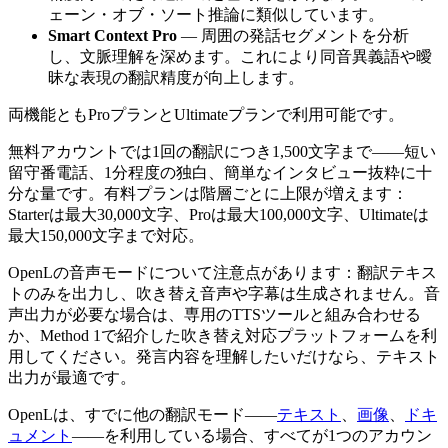
ェーン・オブ・ソート推論に類似しています。
Smart Context Pro
— 周囲の発話セグメントを分析
し、文脈理解を深めます。これにより同音異義語や曖
昧な表現の翻訳精度が向上します。
両機能ともProプランとUltimateプランで利用可能です。
無料アカウントでは1回の翻訳につき1,500文字まで——短い
留守番電話、1分程度の独白、簡単なインタビュー抜粋に十
分な量です。有料プランは階層ごとに上限が増えます：
Starterは最大30,000文字、Proは最大100,000文字、Ultimateは
最大150,000文字まで対応。
OpenLの音声モードについて注意点があります：翻訳テキス
トのみを出力し、吹き替え音声や字幕は生成されません。音
声出力が必要な場合は、専用のTTSツールと組み合わせる
か、Method 1で紹介した吹き替え対応プラットフォームを利
用してください。発言内容を理解したいだけなら、テキスト
出力が最適です。
OpenLは、すでに他の翻訳モード——
テキスト
、
画像
、
ドキ
ュメント
——を利用している場合、すべてが1つのアカウン