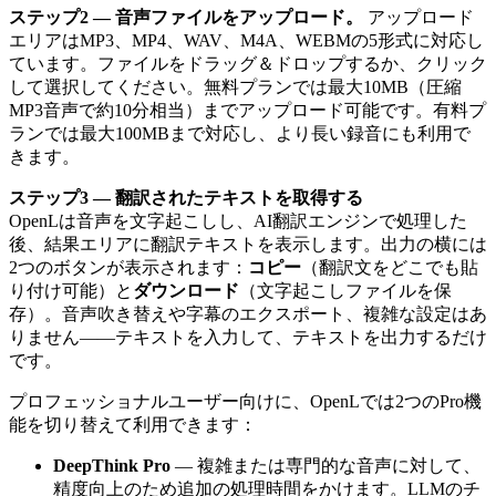
ステップ2 — 音声ファイルをアップロード。
アップロード
エリアはMP3、MP4、WAV、M4A、WEBMの5形式に対応し
ています。ファイルをドラッグ＆ドロップするか、クリック
して選択してください。無料プランでは最大10MB（圧縮
MP3音声で約10分相当）までアップロード可能です。有料プ
ランでは最大100MBまで対応し、より長い録音にも利用で
きます。
ステップ3 — 翻訳されたテキストを取得する
OpenLは音声を文字起こしし、AI翻訳エンジンで処理した
後、結果エリアに翻訳テキストを表示します。出力の横には
2つのボタンが表示されます：
コピー
（翻訳文をどこでも貼
り付け可能）と
ダウンロード
（文字起こしファイルを保
存）。音声吹き替えや字幕のエクスポート、複雑な設定はあ
りません——テキストを入力して、テキストを出力するだけ
です。
プロフェッショナルユーザー向けに、OpenLでは2つのPro機
能を切り替えて利用できます：
DeepThink Pro
— 複雑または専門的な音声に対して、
精度向上のため追加の処理時間をかけます。LLMのチ