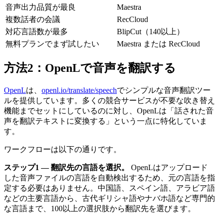
音声出力品質が最良
Maestra
複数話者の会議
RecCloud
対応言語数が最多
BlipCut（140以上）
無料プランでまず試したい
Maestra または RecCloud
方法2：OpenLで音声を翻訳する
OpenL
は、
openl.io/translate/speech
でシンプルな音声翻訳ツー
ルを提供しています。多くの競合サービスが不要な吹き替え
機能までセットにしているのに対し、OpenLは「話された音
声を翻訳テキストに変換する」という一点に特化していま
す。
ワークフローは以下の通りです。
ステップ1 — 翻訳先の言語を選択。
OpenLはアップロード
した音声ファイルの言語を自動検出するため、元の言語を指
定する必要はありません。中国語、スペイン語、アラビア語
などの主要言語から、古代ギリシャ語やナバホ語など専門的
な言語まで、100以上の選択肢から翻訳先を選びます。