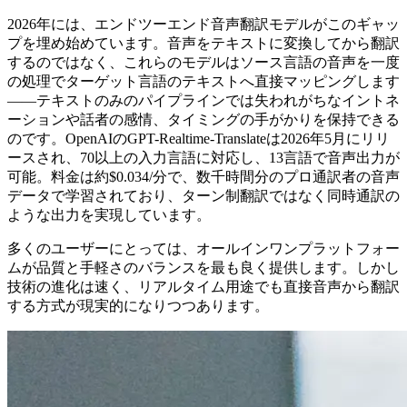
2026年には、エンドツーエンド音声翻訳モデルがこのギャッ
プを埋め始めています。音声をテキストに変換してから翻訳
するのではなく、これらのモデルはソース言語の音声を一度
の処理でターゲット言語のテキストへ直接マッピングします
——テキストのみのパイプラインでは失われがちなイントネ
ーションや話者の感情、タイミングの手がかりを保持できる
のです。OpenAIのGPT-Realtime-Translateは2026年5月にリリ
ースされ、70以上の入力言語に対応し、13言語で音声出力が
可能。料金は約$0.034/分で、数千時間分のプロ通訳者の音声
データで学習されており、ターン制翻訳ではなく同時通訳の
ような出力を実現しています。
多くのユーザーにとっては、オールインワンプラットフォー
ムが品質と手軽さのバランスを最も良く提供します。しかし
技術の進化は速く、リアルタイム用途でも直接音声から翻訳
する方式が現実的になりつつあります。