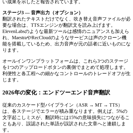
い成果を示したと報告されています。
ステージ3 — 音声出力（オプション）
翻訳されたテキストだけでなく、吹き替え音声ファイルが必
要な場合は、TTSエンジンが翻訳文を読み上げます。
ElevenLabsのような最新ツールは感情のニュアンスも加えら
れ、MaestraやRecCloudのようなサービスは声のクローン機
能を搭載しているため、出力音声が元の話者に近いものにな
ります。
オールインワンプラットフォームは、これら3つのステージ
を1つのアップロードボタンの裏側でまとめて処理します。
利便性と各工程への細かなコントロールのトレードオフが生
じます。
2026年の変化：エンドツーエンド音声翻訳
従来のカスケード型パイプライン（ASR → MT → TTS）
は、各ステージでエラーが積み重なります。例えば、5%の
文字起こしミスが、翻訳時には15%の意味損失につながるこ
ともあり、誤認された単語が誤訳された文章へと連鎖しま
す。