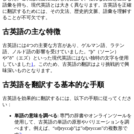
語彙を持ち、現代英語とは大きく異なります。古英語を正確
に翻訳するためには、その文法、歴史的文脈、語彙を理解す
ることが不可欠です。
古英語の主な特徴
古英語には4つの主要な方言があり、ゲルマン語、ラテン
語、ノルド語の影響を受けていました。“þ”（ソーン）
や”ð”（エズ）といった現代英語にはない独特の文字を使用
していました
1
。このため、古英語の翻訳はより挑戦的で興
味深いものとなります。
古英語を翻訳する基本的な手順
古英語を効果的に翻訳するには、以下の手順に従ってくださ
い：
単語の意味を調べる
: 専門の辞書やオンラインツールを
使用して、古英語の単語の原形やバリエーションを調
べます。例えば、“ofþryccaþ”は”ofþryccan”の複数形で