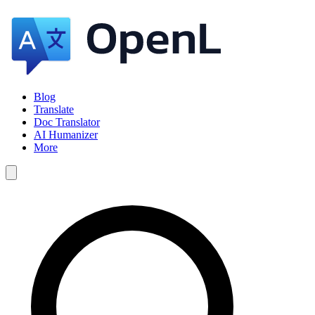
Blog
Translate
Doc Translator
AI Humanizer
More