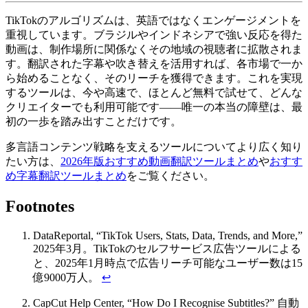
TikTokのアルゴリズムは、英語ではなくエンゲージメントを
重視しています。ブラジルやインドネシアで強い反応を得た
動画は、制作場所に関係なくその地域の視聴者に拡散されま
す。翻訳された字幕や吹き替えを活用すれば、各市場で一か
ら始めることなく、そのリーチを獲得できます。これを実現
するツールは、今や高速で、ほとんど無料で試せて、どんな
クリエイターでも利用可能です——唯一の本当の障壁は、最
初の一歩を踏み出すことだけです。
多言語コンテンツ戦略を支えるツールについてより広く知り
たい方は、
2026年版おすすめ動画翻訳ツールまとめ
や
おすす
め字幕翻訳ツールまとめ
をご覧ください。
Footnotes
DataReportal, “TikTok Users, Stats, Data, Trends, and More,”
2025年3月。TikTokのセルフサービス広告ツールによる
と、2025年1月時点で広告リーチ可能なユーザー数は15
億9000万人。
↩
CapCut Help Center, “How Do I Recognise Subtitles?” 自動