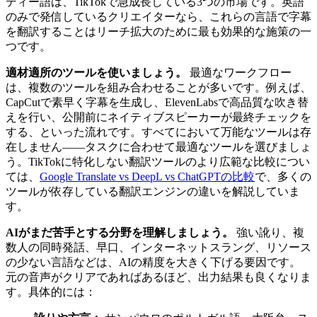
ディー語は、TikTokで急成長している3つの市場です。英語
のみで発信しているクリエイターなら、これらの言語で字幕
を翻訳することはリーチ拡大のために最も効果的な施策の一
つです。
適材適所のツールを使いましょう。
最適なワークフロー
は、複数のツールを組み合わせることが多いです。例えば、
CapCutで素早く字幕を生成し、ElevenLabsで高品質な吹き替
えを行い、公開前にネイティブスピーカーが最終チェックを
する、といった流れです。すべてにおいて万能なツールは存
在しません——タスクに合わせて最適なツールを選びましょ
う。TikTokに特化しない翻訳ツールのより広範な比較につい
ては、
Google Translate vs DeepL vs ChatGPTの比較
で、多くの
ツールが依存している翻訳エンジンの違いを解説していま
す。
AIがまだ苦手とする分野を理解しましょう。
強い訛り、複
数人の同時発話、早口、インターネットスラング、リソース
の少ない言語などは、AIの精度を大きく下げる要因です。
元の音声がクリアであればあるほど、出力結果も良くなりま
す。具体的には：