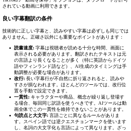
されている動画に利用できます。
良い字幕翻訳の条件
技術的に正しい字幕と、読みやすい字幕は必ずしも同じでは
ありません。正確さ以外にも重要なポイントがあります：
読書速度:
字幕は視聴者が読める十分な時間、画面に
表示される必要があります。翻訳されたテキストは元
の言語より長くなることが多く（特に英語からドイツ
語やフィンランド語など）、AI生成のタイミングは手
動調整が必要な場合があります。
改行:
長い字幕行が不自然に折り返されると、読みや
すさが損なわれます。ほとんどのツールでは、改行位
置を手動で設定できます。
一貫性:
キャラクターや商品、概念が繰り返し登場す
る場合、毎回同じ訳語を使うべきです。AIツールは動
画全体でこの一貫性を維持できないことがあります。
句読点と大文字:
言語ごとに異なるルールがありま
す。スペイン語では逆クエスチョンマークを使います
し、名詞の大文字化も言語によって異なります。ざっ