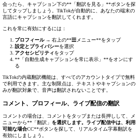
会ったら、キャプション下の**「翻訳を見る」**ボタンを探
してタップしましょう。TikTokが自動的に、あなたの端末の
言語にキャプションを翻訳してくれます。
これを常に有効にするには：
プロフィール
→ 右上の**☰メニュー**をタップ
設定とプライバシー
を選択
アクセシビリティ
をタップ
**「自動生成キャプションを常に表示」**をオンにす
る
TikTokの内蔵翻訳機能は、すべてのアカウントタイプで無料
で利用できます。主な制限点は、テキストやキャプションの
みが翻訳対象で、音声は翻訳されないことです。
コメント、プロフィール、ライブ配信の翻訳
コメントの場合は、コメントをタップまたは長押しして、メ
ニューから**「翻訳」
を選択します。ライブ配信中は、利用
可能な場合
CC**ボタンを探して、リアルタイム字幕翻訳を
有効にしましょう。