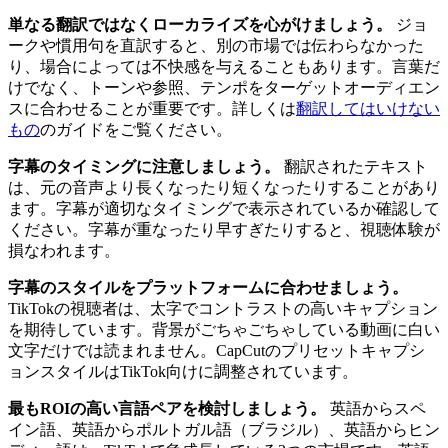
単なる翻訳ではなくローカライズを心がけましょう。
ジョ
ークや慣用句を直訳すると、別の市場では伝わらなかった
り、場合によっては不快感を与えることもあります。言葉だ
けでなく、トーンや参照、テンポをターゲットオーディエン
スに合わせることが重要です。詳しくは
翻訳してはいけない
もの
のガイドをご覧ください。
字幕のタイミングに注意しましょう。
翻訳されたテキスト
は、元の音声より長くなったり短くなったりすることがあり
ます。字幕が適切なタイミングで表示されているか確認して
ください。字幕が重なったり早すぎたりすると、視聴体験が
損なわれます。
字幕のスタイルをプラットフォームに合わせましょう。
TikTokの視聴者は、太字でコントラストの高いキャプション
を期待しています。背景がごちゃごちゃしている動画に白い
文字だけでは読まれません。CapCutのプリセットキャプシ
ョンスタイルはTikTok向けに調整されています。
最もROIの高い言語ペアを検討しましょう。
英語からスペ
イン語、英語からポルトガル語（ブラジル）、英語からヒン