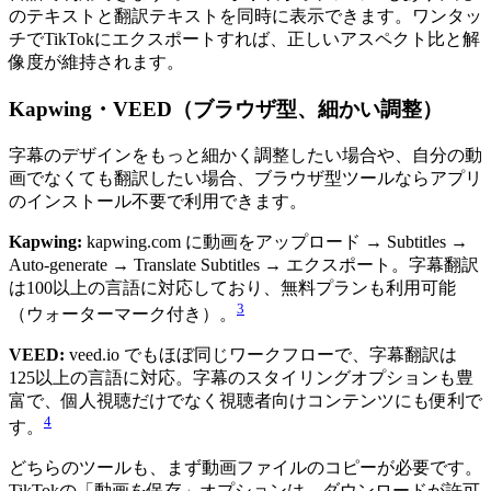
のテキストと翻訳テキストを同時に表示できます。ワンタッ
チでTikTokにエクスポートすれば、正しいアスペクト比と解
像度が維持されます。
Kapwing・VEED（ブラウザ型、細かい調整）
字幕のデザインをもっと細かく調整したい場合や、自分の動
画でなくても翻訳したい場合、ブラウザ型ツールならアプリ
のインストール不要で利用できます。
Kapwing:
kapwing.com に動画をアップロード → Subtitles →
Auto-generate → Translate Subtitles → エクスポート。字幕翻訳
は100以上の言語に対応しており、無料プランも利用可能
3
（ウォーターマーク付き）。
VEED:
veed.io でもほぼ同じワークフローで、字幕翻訳は
125以上の言語に対応。字幕のスタイリングオプションも豊
富で、個人視聴だけでなく視聴者向けコンテンツにも便利で
4
す。
どちらのツールも、まず動画ファイルのコピーが必要です。
TikTokの「動画を保存」オプションは、ダウンロードが許可