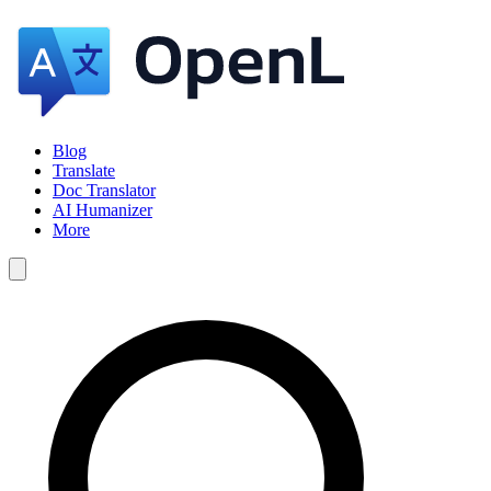
Blog
Translate
Doc Translator
AI Humanizer
More