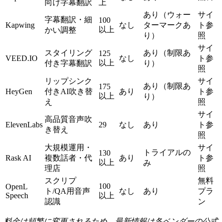
向け字幕翻訳
上
あり（ウォー
サイ
字幕翻訳・細
100
Kapwing
なし
ターマークあ
ト参
以上
かい調整
り）
照
サイ
スタイリング
あり（制限あ
125
VEED.IO
なし
ト参
以上
付き字幕翻訳
り）
照
リップシンク
サイ
あり（制限あ
175
HeyGen
付きAI吹き替
あり
ト参
以上
り）
え
照
サイ
高品質音声吹
ElevenLabs
29
なし
あり
ト参
き替え
照
大規模運用・
サイ
トライアルの
130
Rask AI
複数話者・代
あり
ト参
以上
み
理店
照
スクリプ
無料
100
OpenL
ト/QA用音声
なし
あり
プラ
Speech
以上
認識
ン
料金は頻繁に変更されるため、最新情報は各ベンダーの公式