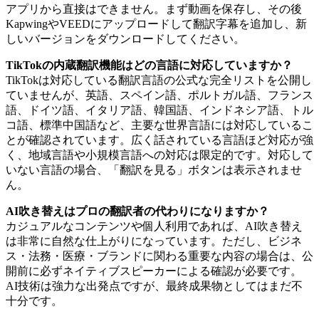
アプリから直接はできません。まず動画を保存し、その後
KapwingやVEEDにアップロードして翻訳字幕を追加し、新
しいバージョンをダウンロードしてください。
TikTokの内蔵翻訳機能はどの言語に対応していますか？
TikTokは対応している翻訳言語の公式な完全リストを公開し
ていませんが、英語、スペイン語、ポルトガル語、フランス
語、ドイツ語、イタリア語、韓国語、インドネシア語、トル
コ語、標準中国語など、主要な世界言語には対応しているこ
とが確認されています。広く話されている言語ほど対応が強
く、地域言語や小規模言語への対応は限定的です。対応して
いない言語の場合、「翻訳を見る」ボタンは表示されませ
ん。
AI吹き替えはプロの翻訳者の代わりになりますか？
カジュアルなコンテンツや個人利用であれば、AI吹き替え
は非常に自然な仕上がりになっています。ただし、ビジネ
ス・法務・医療・ブランドに関わる重要な内容の場合は、公
開前に必ずネイティブスピーカーによる確認が必要です。
AI技術は強力な出発点ですが、最終成果物としてはまだ不
十分です。