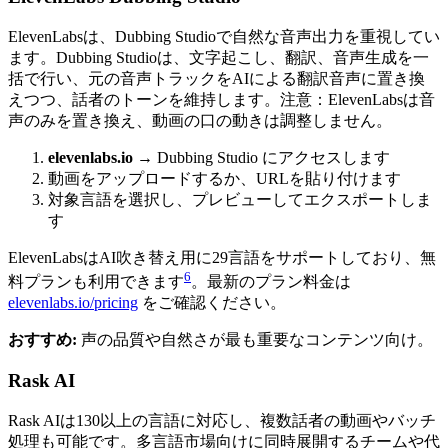
ElevenLabsは、Dubbing Studioで自然な音声出力を重視してい
ます。Dubbing Studioは、文字起こし、翻訳、音声生成を一
括で行い、元の音声トラックをAIによる翻訳音声に置き換
えつつ、話者のトーンを維持します。注意：ElevenLabsは音
声のみを置き換え、動画の口の動きは調整しません。
elevenlabs.io
→ Dubbing Studio にアクセスします
動画をアップロードするか、URLを貼り付けます
対象言語を選択し、プレビューしてエクスポートしま
す
ElevenLabsはAI吹き替え用に29言語をサポートしており、無
6
料プランも利用できます
。最新のプラン料金は
elevenlabs.io/pricing
をご確認ください。
おすすめ:
声の品質や自然さが最も重要なコンテンツ向け。
Rask AI
Rask AIは130以上の言語に対応し、複数話者の動画やバッチ
処理も可能です。多言語市場向けに同時展開するチームや代