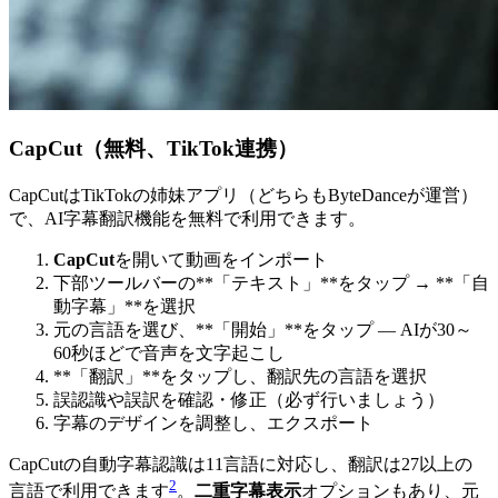
CapCut（無料、TikTok連携）
CapCutはTikTokの姉妹アプリ（どちらもByteDanceが運営）
で、AI字幕翻訳機能を無料で利用できます。
CapCut
を開いて動画をインポート
下部ツールバーの**「テキスト」**をタップ → **「自
動字幕」**を選択
元の言語を選び、**「開始」**をタップ — AIが30～
60秒ほどで音声を文字起こし
**「翻訳」**をタップし、翻訳先の言語を選択
誤認識や誤訳を確認・修正（必ず行いましょう）
字幕のデザインを調整し、エクスポート
CapCutの自動字幕認識は11言語に対応し、翻訳は27以上の
2
言語で利用できます
。
二重字幕表示
オプションもあり、元