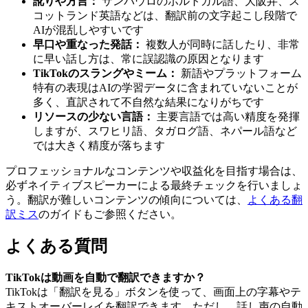
訛りや方言：
サンパウロのポルトガル語、大阪弁、ス
コットランド英語などは、翻訳前の文字起こし段階で
AIが混乱しやすいです
早口や重なった発話：
複数人が同時に話したり、非常
に早い話し方は、常に誤認識の原因となります
TikTokのスラングやミーム：
新語やプラットフォーム
特有の表現はAIの学習データに含まれていないことが
多く、直訳されて不自然な結果になりがちです
リソースの少ない言語：
主要言語では高い精度を発揮
しますが、スワヒリ語、タガログ語、ネパール語など
では大きく精度が落ちます
プロフェッショナルなコンテンツや収益化を目指す場合は、
必ずネイティブスピーカーによる最終チェックを行いましょ
う。翻訳が難しいコンテンツの傾向については、
よくある翻
訳ミス
のガイドもご参照ください。
よくある質問
TikTokは動画を自動で翻訳できますか？
TikTokは「翻訳を見る」ボタンを使って、画面上の字幕やテ
キストオーバーレイを翻訳できます。ただし、話し声の自動