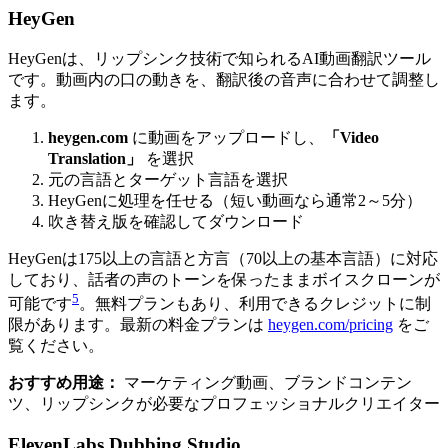
HeyGen
HeyGenは、リップシンク技術で知られるAI動画翻訳ツール
です。動画内の口の動きを、翻訳後の音声に合わせて調整し
ます。
heygen.com
に動画をアップロードし、
「Video
Translation」
を選択
元の言語とターゲット言語を選択
HeyGenに処理を任せる（短い動画なら通常2～5分）
吹き替え版を確認してダウンロード
HeyGenは175以上の言語と方言（70以上の基本言語）に対応
しており、話者の声のトーンを保ったままボイスクローンが
5
可能です
。無料プランもあり、利用できるクレジットに制
限があります。最新の料金プランは
heygen.com/pricing
をご
覧ください。
おすすめ用途：
マーケティング動画、ブランドコンテン
ツ、リップシンクが必要なプロフェッショナルクリエイター
ElevenLabs Dubbing Studio