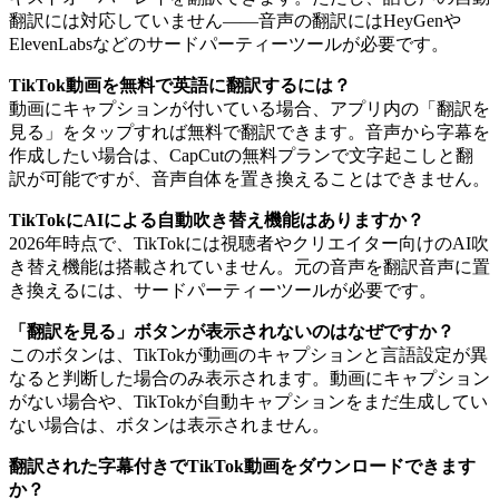
翻訳には対応していません——音声の翻訳にはHeyGenや
ElevenLabsなどのサードパーティーツールが必要です。
TikTok動画を無料で英語に翻訳するには？
動画にキャプションが付いている場合、アプリ内の「翻訳を
見る」をタップすれば無料で翻訳できます。音声から字幕を
作成したい場合は、CapCutの無料プランで文字起こしと翻
訳が可能ですが、音声自体を置き換えることはできません。
TikTokにAIによる自動吹き替え機能はありますか？
2026年時点で、TikTokには視聴者やクリエイター向けのAI吹
き替え機能は搭載されていません。元の音声を翻訳音声に置
き換えるには、サードパーティーツールが必要です。
「翻訳を見る」ボタンが表示されないのはなぜですか？
このボタンは、TikTokが動画のキャプションと言語設定が異
なると判断した場合のみ表示されます。動画にキャプション
がない場合や、TikTokが自動キャプションをまだ生成してい
ない場合は、ボタンは表示されません。
翻訳された字幕付きでTikTok動画をダウンロードできます
か？