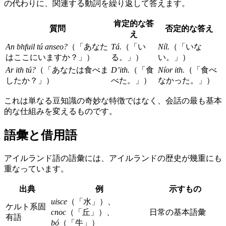
の代わりに、関連する動詞を繰り返して答えます。
肯定的な答
質問
否定的な答え
え
An bhfuil tú anseo?
（「あなた
Tá.
（「い
Níl.
（「いな
はここにいますか？」）
る。」）
い。」）
Ar ith tú?
（「あなたは食べま
D’ith.
（「食
Níor ith.
（「食べ
したか？」）
べた。」）
なかった。」）
これは単なる豆知識の奇妙な特徴ではなく、会話の最も基本
的な仕組みを変えるものです。
語彙と借用語
アイルランド語の語彙には、アイルランドの歴史が幾重にも
重なっています。
出典
例
示すもの
uisce
（「水」）、
ケルト系固
cnoc
（「丘」）、
日常の基本語彙
有語
bó
（「牛」）