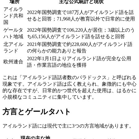
場所
主な公式統計と現状
アイルラ
2022年国勢調査で187万人がアイルランド語を話
ンド共和
せると回答；71,968人が教育以外で日常的に使用
国
ゲールタ
2022年国勢調査で106,220人が居住；3歳以上のう
ハト地域
ち65,156人がアイルランド語を話せると回答
北アイル
2021年国勢調査で約228,600人がアイルランド語
ランド
の何らかの能力ありと報告
2022年1月1日よりアイルランド語が完全な公用
欧州連合
語・作業言語の地位を獲得
これは「アイルランド語話者数のパラドックス」と呼ばれる
現象です。アイルランド語は広く教えられ、象徴的にも中心
的な存在ですが、日常的かつ世代を超えた使用は、はるかに
小規模なコミュニティに集中しています。
方言とゲールタハト
アイルランド語には現代で主に3つの方言地域があります。
現在の主な地