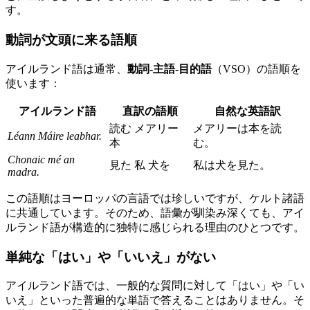
す。
動詞が文頭に来る語順
アイルランド語は通常、
動詞-主語-目的語
（VSO）の語順を
使います：
アイルランド語
直訳の語順
自然な英語訳
読む メアリー
メアリーは本を読
Léann Máire leabhar.
本
む。
Chonaic mé an
見た 私 犬を
私は犬を見た。
madra.
この語順はヨーロッパの言語では珍しいですが、ケルト諸語
に共通しています。そのため、語彙が馴染み深くても、アイ
ルランド語が構造的に独特に感じられる理由のひとつです。
単純な「はい」や「いいえ」がない
アイルランド語では、一般的な質問に対して「はい」や「い
いえ」といった普遍的な単語で答えることはありません。そ