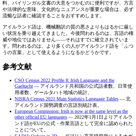
料、バイリンガル文書の大意をつかむのに便利ですが、方言
や法律的な意味、文化的なニュアンスが重要な場合は、必ず
流暢な話者に確認することをおすすめします。
アイルランド語は、機械翻訳の質の悪さよりもはるかに厳し
い状況を乗り越えてきました。今後問われるのは、言語の権
威や地位ではありません――それはすでに確立されていま
す。問われるのは、より多くの人がアイルランド語を「ふつ
うの言葉」として使えるようになるかどうかです。
参考文献
CSO Census 2022 Profile 8: Irish Language and the
Gaeltacht
— アイルランド共和国の公式話者数、日常使
用者数、ゲールタハト地域の統計。
NISRA Census 2021 Main Statistics Language Tables
— 北
アイルランド国勢調査の言語別統計表。
European Commission: Irish is now at the same level as the
other official EU languages
— 2022年1月1日よりアイルラ
ンド語がEUの公式・作業言語として完全に認められた
ことについて。