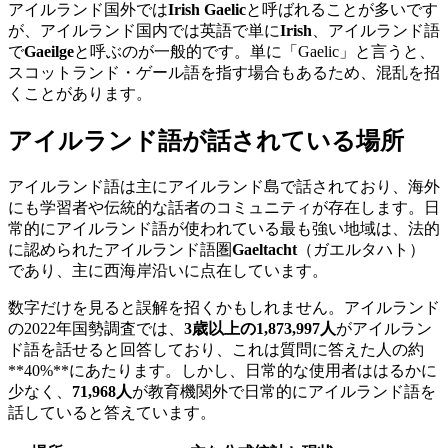
アイルランド国外では
Irish Gaelic
と呼ばれることが多いです
が、アイルランド国内では英語で単に
Irish
、アイルランド語
で
Gaeilge
と呼ぶのが一般的です。単に「Gaelic」と言うと、
スコットランド・ゲール語を指す場合もあるため、混乱を招
くことがあります。
アイルランド語が話されている場所
アイルランド語は主にアイルランド島で話されており、海外
にも学習者や伝統的な話者のコミュニティが存在します。日
常的にアイルランド語が使われている最も強い地域は、法的
に認められたアイルランド語圏
Gaeltacht
（ガエルタハト）
であり、主に西海岸沿いに点在しています。
数字だけを見ると誤解を招くかもしれません。アイルランド
の2022年国勢調査では、
3歳以上の1,873,997人
がアイルラン
ド語を話せると回答しており、これは質問に答えた人の約
**40%**にあたります。しかし、日常的な使用者ははるかに
少なく、
71,968人
が教育機関外で日常的にアイルランド語を
話していると答えています。