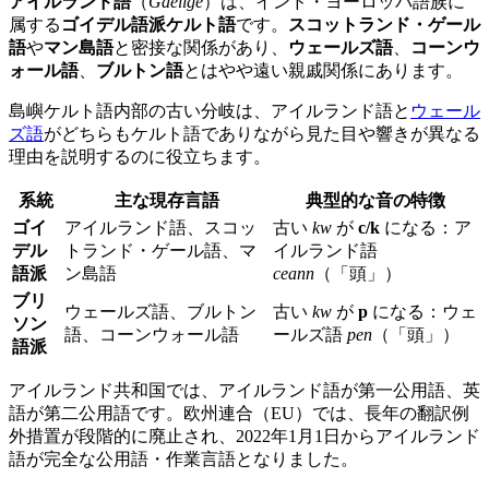
アイルランド語
（
Gaeilge
）は、インド・ヨーロッパ語族に
属する
ゴイデル語派ケルト語
です。
スコットランド・ゲール
語
や
マン島語
と密接な関係があり、
ウェールズ語
、
コーンウ
ォール語
、
ブルトン語
とはやや遠い親戚関係にあります。
島嶼ケルト語内部の古い分岐は、アイルランド語と
ウェール
ズ語
がどちらもケルト語でありながら見た目や響きが異なる
理由を説明するのに役立ちます。
系統
主な現存言語
典型的な音の特徴
ゴイ
アイルランド語、スコッ
古い
kw
が
c/k
になる：ア
デル
トランド・ゲール語、マ
イルランド語
語派
ン島語
ceann
（「頭」）
ブリ
ウェールズ語、ブルトン
古い
kw
が
p
になる：ウェ
ソン
語、コーンウォール語
ールズ語
pen
（「頭」）
語派
アイルランド共和国では、アイルランド語が第一公用語、英
語が第二公用語です。欧州連合（EU）では、長年の翻訳例
外措置が段階的に廃止され、2022年1月1日からアイルランド
語が完全な公用語・作業言語となりました。