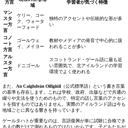
方言
学習者が気づく特徴
域
マン
ケリー、コー
スタ
独特のアクセントや伝統的な形が多
ク、ウォータ
ー方
い
ーフォード
言
コノ
ゴールウェ
教材やメディアの発音で中心的に扱
ート
イ、メイヨー
われることが多い
方言
アル
スコットランド・ゲール語に最も近
スタ
ドニゴール
い雰囲気で、北アイルランドの学習
ー方
環境でよく使われる
言
また、
An Caighdeán Oifigiúil
（公式標準語）という書き言葉
の基準も存在します。これは学校、政府、出版などで共通の
綴りや文法を使うためのもので、特定の話し言葉のアクセン
トを指すものではありません。実際のアイルランド語は今も
地域ごとに異なる響きを持っています。
ゲールタハトが重要なのは、言語復興が単に試験に合格でき
る人の数だけで測れるものではないからです。子どもたちが