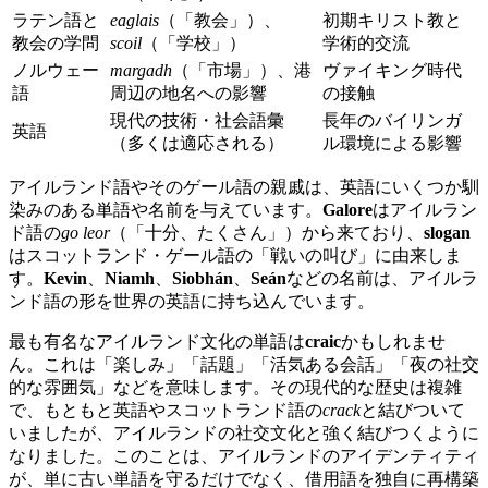
ラテン語と
eaglais
（「教会」）、
初期キリスト教と
教会の学問
scoil
（「学校」）
学術的交流
ノルウェー
margadh
（「市場」）、港
ヴァイキング時代
語
周辺の地名への影響
の接触
現代の技術・社会語彙
長年のバイリンガ
英語
（多くは適応される）
ル環境による影響
アイルランド語やそのゲール語の親戚は、英語にいくつか馴
染みのある単語や名前を与えています。
Galore
はアイルラン
ド語の
go leor
（「十分、たくさん」）から来ており、
slogan
はスコットランド・ゲール語の「戦いの叫び」に由来しま
す。
Kevin
、
Niamh
、
Siobhán
、
Seán
などの名前は、アイルラ
ンド語の形を世界の英語に持ち込んでいます。
最も有名なアイルランド文化の単語は
craic
かもしれませ
ん。これは「楽しみ」「話題」「活気ある会話」「夜の社交
的な雰囲気」などを意味します。その現代的な歴史は複雑
で、もともと英語やスコットランド語の
crack
と結びついて
いましたが、アイルランドの社交文化と強く結びつくように
なりました。このことは、アイルランドのアイデンティティ
が、単に古い単語を守るだけでなく、借用語を独自に再構築