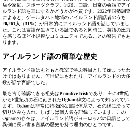
店や家庭、スポーツクラブ、冗談、口論、日常の会話でアイ
ルランド語を耳にするかどうかが本質です。2022年国勢調査
によると、ゲールタハト地域のアイルランド語話者のうち、
20,261人
（
31%
）が日常的にアイルランド語を話していまし
た。これは言語が生きている証であると同時に、英語の圧力
を感じるほど小規模なコミュニティであることの警告でもあ
ります。
アイルランド語の簡単な歴史
アイルランド語はもともと教室で学ぶ科目として始まったわ
けではありません。何世紀にもわたり、アイルランドの大多
数が話す言語でした。
最も古く確認できる祖先は
Primitive Irish
であり、主に4世紀
から6世紀頃の石に刻まれた
Ogham
碑文によって知られてい
ます。Oghamは非常に特徴的な書記体系で、石の縁に沿って
切り込みを入れ、しばしば個人名を記録しています。この
Oghamの存在は、アイルランド語がヨーロッパの口語として
異例に長い書き言葉の歴史を持つ理由のひとつです。