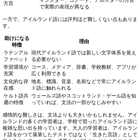
マンスター、コノート、アルスターの方言
方言
で実際の表現が異なる
一方で、アイルランド語には評判ほど難しくない点もありま
す。
助けになる
理由
特徴
ラテンアル
現代アイルランド語では新しい文字体系を覚え
ファベット
る必要がない
学習環境が
コース、メディア、辞書、学校教材、アプリが
充実
広く利用できる
文化的な存
地名、標識、音楽、名前などで常にアイルラン
在感
ド語に触れられる
ケルト語共
ウェールズ語やスコットランド・ゲール語を知
通の特徴
っていれば、文法の一部がなじみやすい
感情的な難しさは、文法よりも大きいかもしれません。アイ
ルランドの多くの学習者は、学校で習ったアイルランド語に
複雑な思い出を持っています。大人の学習者は、アイルラン
ド語をかつて落第したテストではなく「生きた言語」として