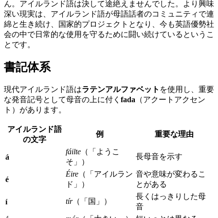
ん。アイルランド語は決して途絶えませんでした。より興味
深い現実は、アイルランド語が母語話者のコミュニティで連
綿と生き続け、国家的プロジェクトとなり、今も英語優勢社
会の中で日常的な使用を守るために闘い続けているというこ
とです。
書記体系
現代アイルランド語は
ラテンアルファベット
を使用し、重要
な発音記号として母音の上に付く
fada
（アクートアクセン
ト）があります。
アイルランド語
例
重要な理由
の文字
fáilte
（「ようこ
長母音を示す
á
そ」）
Éire
（「アイルラン
音や意味が変わるこ
é
ド」）
とがある
長くはっきりした母
tír
（「国」）
í
音