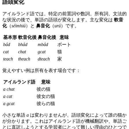
語頭変化
アイルランド語では、特定の前置詞や数詞、所有詞、文法的
な状況の後で、単語の語頭が変化します。主な変化は
軟音
化
（
séimhiú
）と
鼻音化
（
urú
）です。
基本形
軟音化後
鼻音化後
意味
bád
bhád
mbád
ボート
cat
chat
gcat
猫
teach
theach
dteach
家
覚えやすい例は所有を表す場合です：
アイルランド語
意味
a chat
彼の猫
a cat
彼女の猫
a gcat
彼らの猫
小さな単語
a
は変わりませんが、語頭変化によって誰の猫か
が分かります。これはアイルランド語が機械翻訳や、単語ご
とに直訳しようとする学習者にとって難しい理由のひとつで