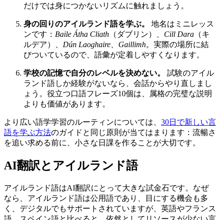
だけでは身につかないリズムに触れましょう。
身の回りのアイルランド語を学ぶ。
地名はミニレッス
ンです：
Baile Átha Cliath
（ダブリン）、
Cill Dara
（キ
ルデア）、
Dún Laoghaire
、
Gaillimh
。実際の場所に結
びついているので、語彙が定着しやすくなります。
学校の記憶で自分のレベルを決めない。
試験のアイル
ランド語しか経験がないなら、会話からやり直しまし
ょう。役立つ口語フレーズ10個は、属格の完璧な説明
よりも価値があります。
より広い語学学習のルーティンについては、
30日で新しい言
語を学ぶ方法
のガイドと同じ原則が当てはまります：流暢さ
を追い求める前に、小さな日課を作ることが大切です。
AI翻訳とアイルランド語
アイルランド語はAI翻訳にとって大きな試金石です。なぜ
なら、アイルランド語は公用語であり、目にする機会も多
く、デジタルでもサポートされていますが、英語やフランス
語、スペイン語と比べると、依然としてリソースが少ない言