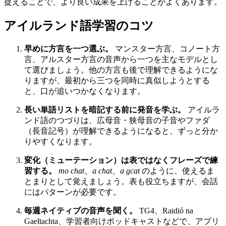
捉えることで、より良い成果を上げることがよくあります。
アイルランド語学習のコツ
早めに方言を一つ選ぶ。
マンスター方言、コノート方
言、アルスター方言の音声から一つを主なモデルとし
て選びましょう。他の方言も後で理解できるようにな
りますが、最初から三つを同時に真似しようとする
と、口が追いつかなくなります。
長い単語リストを暗記する前に発音を学ぶ。
アイルラ
ンド語のつづりは、広母音・狭母音の子音やファダ
（長音記号）が理解できるようになると、ずっと分か
りやすくなります。
変化（ミューテーション）は表ではなくフレーズで練
習する。
mo chat
、
a chat
、
a gcat
のように、使えるま
とまりとして覚えましょう。表も役立ちますが、会話
にはパターンが必要です。
毎週ネイティブの音声を聞く。
TG4、Raidió na
Gaeltachta、学習者向けポッドキャストなどで、アプリ