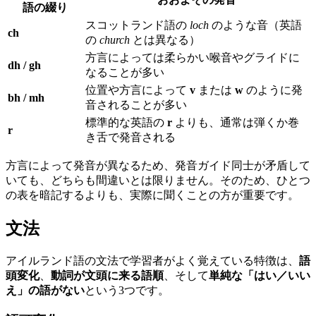
語の綴り
スコットランド語の
loch
のような音（英語
ch
の
church
とは異なる）
方言によっては柔らかい喉音やグライドに
dh / gh
なることが多い
位置や方言によって
v
または
w
のように発
bh / mh
音されることが多い
標準的な英語の
r
よりも、通常は弾くか巻
r
き舌で発音される
方言によって発音が異なるため、発音ガイド同士が矛盾して
いても、どちらも間違いとは限りません。そのため、ひとつ
の表を暗記するよりも、実際に聞くことの方が重要です。
文法
アイルランド語の文法で学習者がよく覚えている特徴は、
語
頭変化
、
動詞が文頭に来る語順
、そして
単純な「はい／いい
え」の語がない
という3つです。