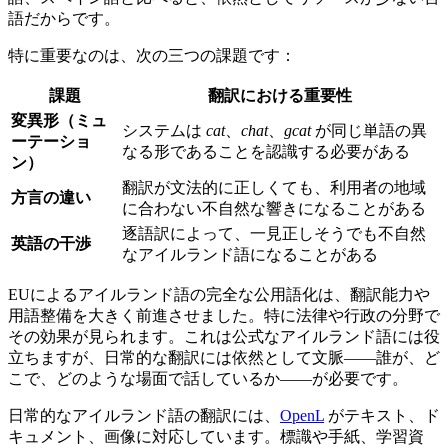
語だからです。
特に重要なのは、次の三つの課題です：
課題
翻訳における重要性
変異形（ミュ
システムは
cat
、
chat
、
gcat
が同じ単語の異
ーテーショ
なる形であることを認識する必要がある
ン）
翻訳が文法的に正しくても、利用者の地域
方言の違い
に合わない不自然な響きになることがある
逐語訳によって、一見正しそうでも不自然
英語の干渉
なアイルランド語になることがある
EUによるアイルランド語の完全な公用語化は、翻訳能力や
用語整備を大きく前進させました。特に法律や行政の分野で
その効果が見られます。これは公式なアイルランド語には役
立ちますが、日常的な翻訳には依然として文脈――誰が、ど
こで、どのような場面で話しているか――が必要です。
日常的なアイルランド語の翻訳には、
OpenL
がテキスト、ド
キュメント、画像に対応しています。標識や手紙、学習資