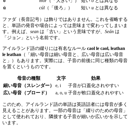
ó
mór
（「大きい」）
短い
o
とは異なる
ú
cúl
（「後ろ」）
短い
u
とは異なる
ファダ（長音記号）は飾りではありません。これを省略する
と、単語の発音や場合によっては意味まで変わってしまいま
す。例えば、
sean
は「古い」という意味ですが、
Seán
は
「ジョン」という名前です。
アイルランド語の綴りには有名なルール
caol le caol, leathan
le leathan
（「細い母音は細い母音と、広い母音は広い母音
と」）もあります。実際には、子音の前後に同じ種類の母音
を置くというものです。
母音の種類
文字
効果
細い母音（スレンダー）
e, i
子音が口蓋化されやすい
広い母音（ブロード）
a, o, u
子音が軟口蓋化されやすい
このため、アイルランド語の単語は英語話者には母音が多く
見えることがあります。一部の母音は「綴りのための母音」
として使われており、隣接する子音が細いか広いかを示して
います。