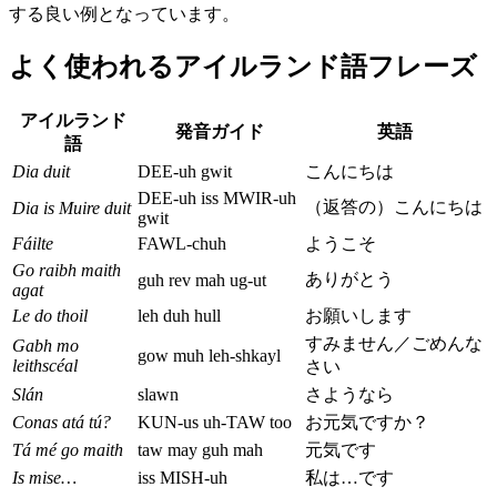
する良い例となっています。
よく使われるアイルランド語フレーズ
アイルランド
発音ガイド
英語
語
Dia duit
DEE-uh gwit
こんにちは
DEE-uh iss MWIR-uh
（返答の）こんにちは
Dia is Muire duit
gwit
Fáilte
FAWL-chuh
ようこそ
Go raibh maith
ありがとう
guh rev mah ug-ut
agat
Le do thoil
leh duh hull
お願いします
すみません／ごめんな
Gabh mo
gow muh leh-shkayl
leithscéal
さい
Slán
slawn
さようなら
Conas atá tú?
KUN-us uh-TAW too
お元気ですか？
Tá mé go maith
taw may guh mah
元気です
Is mise…
iss MISH-uh
私は…です