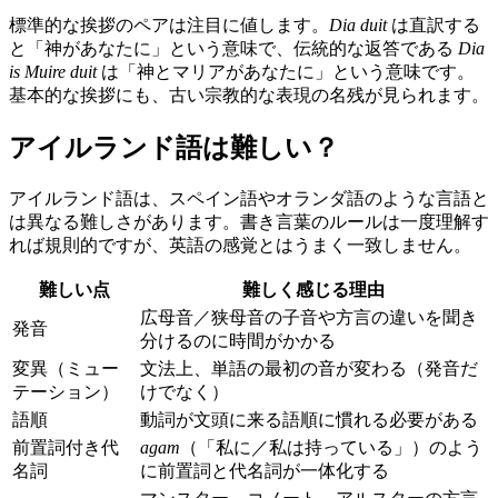
標準的な挨拶のペアは注目に値します。
Dia duit
は直訳する
と「神があなたに」という意味で、伝統的な返答である
Dia
is Muire duit
は「神とマリアがあなたに」という意味です。
基本的な挨拶にも、古い宗教的な表現の名残が見られます。
アイルランド語は難しい？
アイルランド語は、スペイン語やオランダ語のような言語と
は異なる難しさがあります。書き言葉のルールは一度理解す
れば規則的ですが、英語の感覚とはうまく一致しません。
難しい点
難しく感じる理由
広母音／狭母音の子音や方言の違いを聞き
発音
分けるのに時間がかかる
変異（ミュー
文法上、単語の最初の音が変わる（発音だ
テーション）
けでなく）
語順
動詞が文頭に来る語順に慣れる必要がある
前置詞付き代
agam
（「私に／私は持っている」）のよう
名詞
に前置詞と代名詞が一体化する