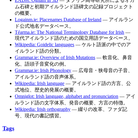
EADH: Ogham in 3D
— ダブリン高等研究所によるオガ
ム石碑と初期アイルランド語碑文の記録プロジェクト
の概要。
Logainm.ie: Placenames Database of Ireland
— アイルラン
ド公式地名データベース。
Téarma.ie: The National Terminology Database for Irish
—
現代アイルランド語のための国立用語データベース。
Wikipedia: Goidelic languages
— ケルト語派の中でのア
イルランド語の分類。
Grammar.ie: Overview of Irish Mutations
— 軟音化、鼻音
化、語頭子音変化の例。
Grammar.ie: Irish Phonology
— 広母音・狭母音の子音、
アイルランド語の音声体系。
Wikipedia: Irish language
— アイルランド語の方言、公
式地位、歴史的発展の概要。
Omniglot: Irish language, alphabet and pronunciation
— アイ
ルランド語の文字体系、発音の概要、方言の特徴。
Wikipedia: Irish orthography
— 綴りの改革、ファダ記
号、現代の書記慣習。
Tags