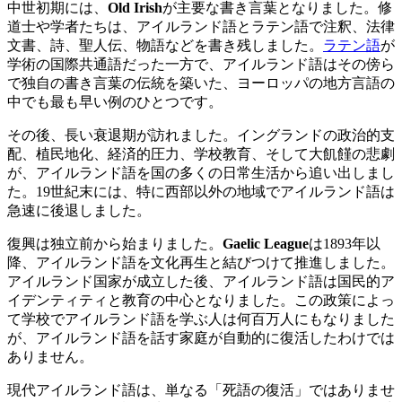
中世初期には、
Old Irish
が主要な書き言葉となりました。修
道士や学者たちは、アイルランド語とラテン語で注釈、法律
文書、詩、聖人伝、物語などを書き残しました。
ラテン語
が
学術の国際共通語だった一方で、アイルランド語はその傍ら
で独自の書き言葉の伝統を築いた、ヨーロッパの地方言語の
中でも最も早い例のひとつです。
その後、長い衰退期が訪れました。イングランドの政治的支
配、植民地化、経済的圧力、学校教育、そして大飢饉の悲劇
が、アイルランド語を国の多くの日常生活から追い出しまし
た。19世紀末には、特に西部以外の地域でアイルランド語は
急速に後退しました。
復興は独立前から始まりました。
Gaelic League
は1893年以
降、アイルランド語を文化再生と結びつけて推進しました。
アイルランド国家が成立した後、アイルランド語は国民的ア
イデンティティと教育の中心となりました。この政策によっ
て学校でアイルランド語を学ぶ人は何百万人にもなりました
が、アイルランド語を話す家庭が自動的に復活したわけでは
ありません。
現代アイルランド語は、単なる「死語の復活」ではありませ