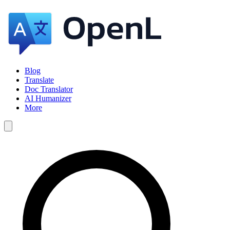
Blog
Translate
Doc Translator
AI Humanizer
More