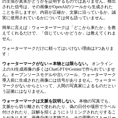
の主張が真実かどうかを証明するものではありません。検出
された信号は、その画像がOpenAIのツールから生成された
ことを示しますが、内容が正確か、文脈に沿っているか、誠
実に使用されているかについては何も語っていません。
簡単に言えば：ウォーターマークは「どこから来たか」を教
えてくれるだけで、「信じていいかどうか」は教えてくれま
せん。
ウォーターマークだけに頼ってはいけない理由は3つありま
す：
ウォーターマークがない＝本物とは限らない。
オンライン
上のAI生成画像の多くはChatGPTやGeminiで作られていませ
ん。オープンソースモデルや古いツール、ウォーターマーク
導入前に生成された画像には信号がありません。ウォーター
マークがないからといって、人間の写真家によるものだとい
う証拠にはなりません。
ウォーターマークは文脈を説明しない。
本物の写真でも、
文脈から切り離されて使われたり、偽の日付や場所でラベル
付けされたり、誤解を招くようにトリミングされたりするこ
とがあります。画像自体は本物でも、その周囲のストーリー