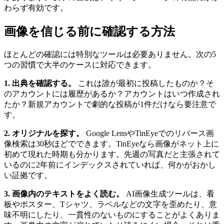
わらず有効です。
画像を信じる前に確認する方法
ほとんどの確認には特別なツールは必要ありません。次の5
つの習慣で大半のケースに対応できます。
1. 出典を確認する。
これは誰が最初に投稿したものか？そ
のアカウントには履歴があるか？アカウントはいつ作成され
たか？新規アカウントで劇的な投稿が1件だけなら要注意で
す。
2. オリジナルを探す。
Google LensやTinEyeでのリバース画
像検索は30秒ほどでできます。TinEyeなら画像がネット上に
初めて現れた時期も分かります。先週の写真だと主張されて
いるのに2年前にインデックスされていれば、何かがおかし
い証拠です。
3. 画像内のテキストをよく読む。
AI画像生成ツールは、看
板やポスター、Tシャツ、ラベルなどの文字を歪めたり、意
味不明にしたり、一貫性のないものにすることがよくありま