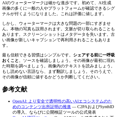
AIのウォーターマークは確かな進歩です。初めて、AI生成
画像の多くに一般の人やプラットフォームが確認できるシグ
ナルが付くようになりました。これは評価に値します。
しかし、ウォーターマークは大きな問題の一部にすぎませ
ん。本物の写真も誤用されます。文脈が切り取られることも
あります。スクリーンショットはメタデータを失います。古
い画像が新しいキャプションで再利用されることもありま
す。
最も信頼できる習慣はシンプルです。
シェアする前に一呼吸
おくこと
。ソースを確認しましょう。その画像が最初に現れ
た時期を調べましょう。画像内のテキストを読みましょう。
もし読めない言語なら、まず翻訳しましょう。そのうえで、
その画像が信頼に値するかどうか判断してください。
参考文献
OpenAI: より安全で透明性の高いAIエコシステムのた
めのコンテンツ出所証明の推進
— C2PAおよびSynthID
の導入、ならびに公開検証ツールの公式発表