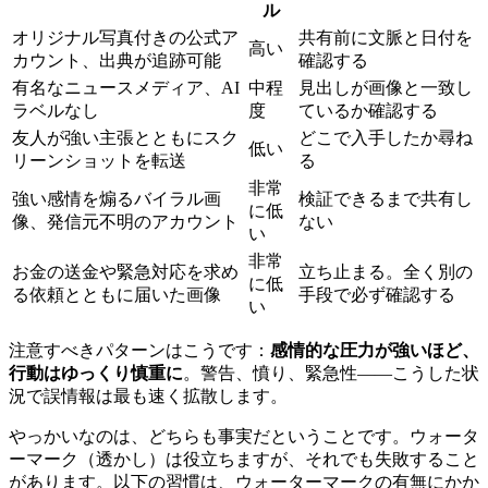
ル
オリジナル写真付きの公式ア
共有前に文脈と日付を
高い
カウント、出典が追跡可能
確認する
有名なニュースメディア、AI
中程
見出しが画像と一致し
ラベルなし
度
ているか確認する
友人が強い主張とともにスク
どこで入手したか尋ね
低い
リーンショットを転送
る
非常
強い感情を煽るバイラル画
検証できるまで共有し
に低
像、発信元不明のアカウント
ない
い
非常
お金の送金や緊急対応を求め
立ち止まる。全く別の
に低
る依頼とともに届いた画像
手段で必ず確認する
い
注意すべきパターンはこうです：
感情的な圧力が強いほど、
行動はゆっくり慎重に
。警告、憤り、緊急性——こうした状
況で誤情報は最も速く拡散します。
やっかいなのは、どちらも事実だということです。ウォータ
ーマーク（透かし）は役立ちますが、それでも失敗すること
があります。以下の習慣は、ウォーターマークの有無にかか