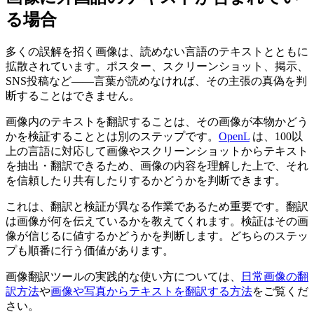
る場合
多くの誤解を招く画像は、読めない言語のテキストとともに
拡散されています。ポスター、スクリーンショット、掲示、
SNS投稿など——言葉が読めなければ、その主張の真偽を判
断することはできません。
画像内のテキストを翻訳することは、その画像が本物かどう
かを検証することとは別のステップです。
OpenL
は、100以
上の言語に対応して画像やスクリーンショットからテキスト
を抽出・翻訳できるため、画像の内容を理解した上で、それ
を信頼したり共有したりするかどうかを判断できます。
これは、翻訳と検証が異なる作業であるため重要です。翻訳
は画像が何を伝えているかを教えてくれます。検証はその画
像が信じるに値するかどうかを判断します。どちらのステッ
プも順番に行う価値があります。
画像翻訳ツールの実践的な使い方については、
日常画像の翻
訳方法
や
画像や写真からテキストを翻訳する方法
をご覧くだ
さい。