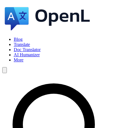
Blog
Translate
Doc Translator
AI Humanizer
More