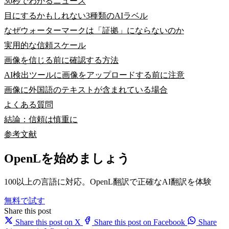
30秒でわかるニュース
目にするかもしれない3種類のAIラベル
なぜウォーターマークは「証拠」にならないのか
実用的な信頼スケール
画像を信じる前に確認する方法
AI検出ツールに画像をアップロードする前に注意
画像に外国語のテキストが含まれている場合
よくある質問
結論：信頼は慎重に
参考文献
OpenLを始めましょう
100以上の言語に対応。OpenL翻訳で正確なAI翻訳を体験
無料で試す
Share this post
Share this post on X
Share this post on Facebook
Share