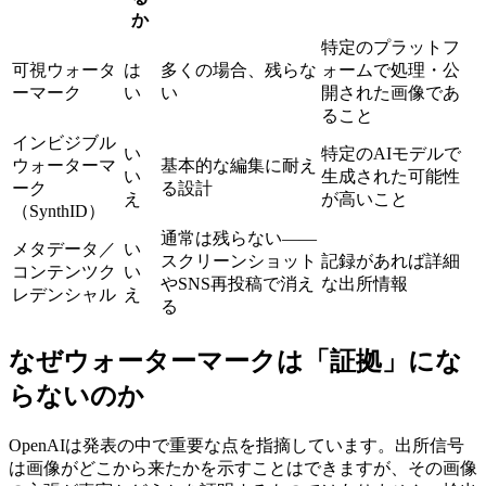
か
特定のプラットフ
可視ウォータ
は
多くの場合、残らな
ォームで処理・公
ーマーク
い
い
開された画像であ
ること
インビジブル
い
特定のAIモデルで
ウォーターマ
基本的な編集に耐え
い
生成された可能性
ーク
る設計
え
が高いこと
（SynthID）
通常は残らない——
メタデータ／
い
スクリーンショット
記録があれば詳細
コンテンツク
い
やSNS再投稿で消え
な出所情報
レデンシャル
え
る
なぜウォーターマークは「証拠」にな
らないのか
OpenAIは発表の中で重要な点を指摘しています。出所信号
は画像がどこから来たかを示すことはできますが、その画像