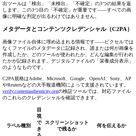
出ツールは「検出」「未検出」「不確定」の3つの結果を返
します。この3つ目の「不確定」が重要です——すべての画
像に明確な判定が出るわけではありません。
メタデータとコンテンツクレデンシャル（C2PA）
画像ファイル自体に埋め込まれる情報です——ピクセルでは
なくファイルのメタデータに記録され、誰または何が画像を
作成したか、どのツールが使われたか、どんな編集が行われ
たかが記録されます。デジタルファイルの「栄養成分表示」
のようなものです。
C2PA規格はAdobe、Microsoft、Google、OpenAI、Sony、AP
やReutersなどの大手報道機関によって支援されています。
verify.contentauthenticity.org
の検証ツールでは、対応ファイル
のこれらのクレデンシャルを確認できます。
目
視
で
スクリーンショット
ラベル種別
何を伝えるか
き
で残るか
る