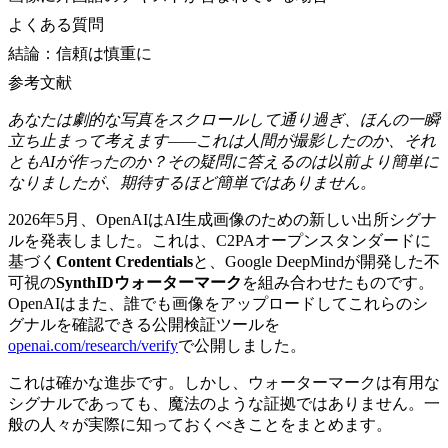
よくある質問
結論：信頼は慎重に
参考文献
あなたは劇的な写真をスクロールして通り過ぎ、ほんの一瞬
立ち止まって考えます——これは人間が撮影したのか、それ
ともAIが作ったのか？その疑問に答えるのは以前より簡単に
なりましたが、期待するほど簡単ではありません。
2026年5月、OpenAIはAI生成画像のための新しい出所シグナ
ルを発表しました。これは、C2PAオープンスタンダードに
基づく
Content Credentials
と、Google DeepMindが開発した不
可視の
SynthIDウォーターマーク
を組み合わせたものです。
OpenAIはまた、誰でも画像をアップロードしてこれらのシ
グナルを確認できる公開検証ツールを
openai.com/research/verify
で公開しました。
これは確かな進歩です。しかし、ウォーターマークは有用な
シグナルであっても、魔法のような証拠ではありません。一
般の人々が実際に知っておくべきことをまとめます。