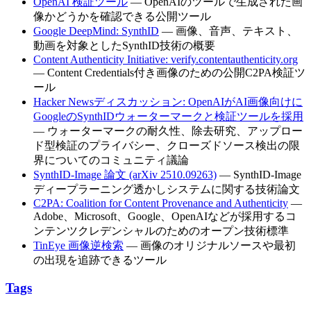
OpenAI 検証ツール
— OpenAIのツールで生成された画
像かどうかを確認できる公開ツール
Google DeepMind: SynthID
— 画像、音声、テキスト、
動画を対象としたSynthID技術の概要
Content Authenticity Initiative: verify.contentauthenticity.org
— Content Credentials付き画像のための公開C2PA検証ツ
ール
Hacker Newsディスカッション: OpenAIがAI画像向けに
GoogleのSynthIDウォーターマークと検証ツールを採用
— ウォーターマークの耐久性、除去研究、アップロー
ド型検証のプライバシー、クローズドソース検出の限
界についてのコミュニティ議論
SynthID-Image 論文 (arXiv 2510.09263)
— SynthID-Image
ディープラーニング透かしシステムに関する技術論文
C2PA: Coalition for Content Provenance and Authenticity
—
Adobe、Microsoft、Google、OpenAIなどが採用するコ
ンテンツクレデンシャルのためのオープン技術標準
TinEye 画像逆検索
— 画像のオリジナルソースや最初
の出現を追跡できるツール
Tags