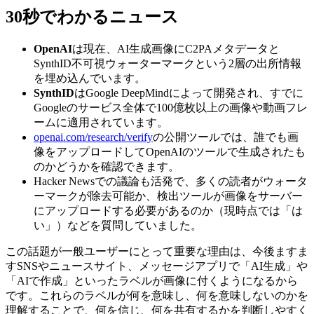
30秒でわかるニュース
OpenAI
は現在、AI生成画像にC2PAメタデータと
SynthID不可視ウォーターマークという2層の出所情報
を埋め込んでいます。
SynthID
はGoogle DeepMindによって開発され、すでに
Googleのサービス全体で100億枚以上の画像や動画フレ
ームに適用されています。
openai.com/research/verify
の公開ツールでは、誰でも画
像をアップロードしてOpenAIのツールで生成されたも
のかどうかを確認できます。
Hacker Newsでの議論も活発で、多くの読者がウォータ
ーマークが除去可能か、検出ツールが画像をサーバー
にアップロードする必要があるのか（現時点では「は
い」）などを質問していました。
この話題が一般ユーザーにとって重要な理由は、今後ますま
すSNSやニュースサイト、メッセージアプリで「AI生成」や
「AIで作成」といったラベルが画像に付くようになるから
です。これらのラベルが何を意味し、何を意味しないのかを
理解することで、何を信じ、何を共有するかを判断しやすく